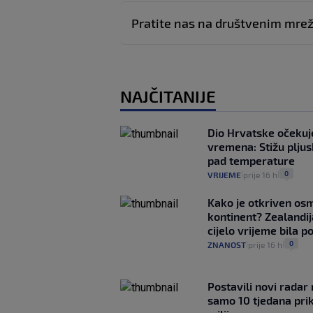
Pratite nas na društvenim mr
NAJČITANIJE
Dio Hrvatske očeku
vremena: Stižu pljusk
pad temperature
0
VRIJEME
prije 16 h
|
|
Kako je otkriven os
kontinent? Zealandij
cijelo vrijeme bila 
0
ZNANOST
prije 16 h
|
|
Postavili novi radar 
samo 10 tjedana pri