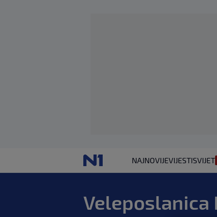
NAJNOVIJE
VIJESTI
SVIJET
Veleposlanica I