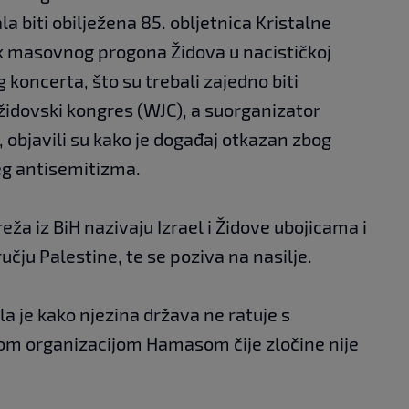
la biti obilježena 85. obljetnica Kristalne
k masovnog progona Židova u nacističkoj
 koncerta, što su trebali zajedno biti
 židovski kongres (WJC), a suorganizator
 objavili su kako je događaj otkazan zbog
ćeg antisemitizma.
eža iz BiH nazivaju Izrael i Židove ubojicama i
čju Palestine, te se poziva na nasilje.
la je kako njezina država ne ratuje s
kom organizacijom Hamasom čije zločine nije