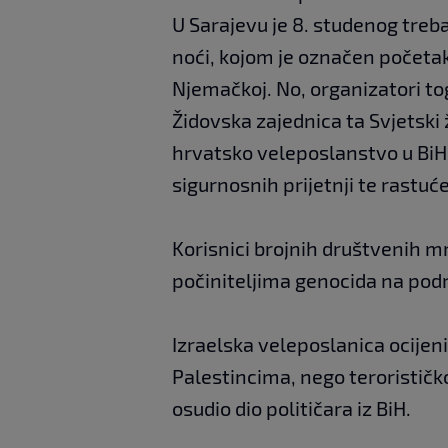
U Sarajevu je 8. studenog treba
noći, kojom je označen početa
Njemačkoj. No, organizatori tog
Židovska zajednica ta Svjetski
hrvatsko veleposlanstvo u BiH,
sigurnosnih prijetnji te rastu
Korisnici brojnih društvenih mr
počiniteljima genocida na podru
Izraelska veleposlanica ocijeni
Palestincima, nego teroristič
osudio dio političara iz BiH.