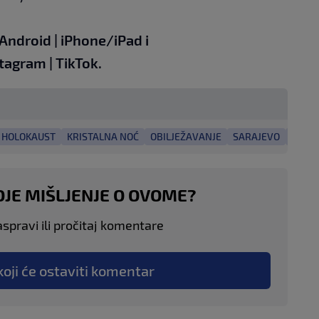
Android
|
iPhone/iPad
i
stagram
|
TikTok.
HOLOKAUST
KRISTALNA NOĆ
OBILJEŽAVANJE
SARAJEVO
ZIDOV
OJE MIŠLJENJE O OVOME?
aspravi ili pročitaj komentare
koji će ostaviti komentar