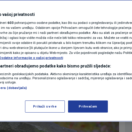
 se Židovi boje u
MAGAZIN
N1 KOMENTAR
 vašoj privatnosti
rtneri
603
pohranjujemo osobne podatke, kao što su podaci o pregledavanju ili jedinstveni 
KOLUMNE
o im na vašem uređaju. Odabirom opcije Prihvaćam omogućit ćete tehnologije praćenja
vrhe za čije pružanje mi i naši partneri obrađujemo podatke. Ako su alati za praćenje
0
GIJA
komentara
|
žaj i oglasi koje vidite možda više neće biti toliko relevantni za vas. Možete se vratiti n
N1(DIS)INFO
zmijenili svoje odabire ili povukli pristanak u bilo kojem trenutku klikom na Upravljaj p
i dnu web-stranice [ili plutajuće ikone u donjem lijevom kutu web stranice, ako je primje
KLIMATSKE PROMJENE
rimijeniti kako je opisano u dijelu Web-mjesto. Za više pojedinosti pogledajte našu Politi
Više
Dodatne informacije o vašoj privatnosti
FOTO
 partneri obrađujemo podatke kako bismo pružili sljedeće:
reciznih geolokacijskih podataka. Aktivno skeniranje karakteristika uređaja za identifika
p podacima na uređaju. Personalizirano oglašavanje i sadržaj, mjerenje oglašavanja i sadr
VIDEO
zvoj usluga.
era (dobavljača)
Prikaži svrhe
Prihvaćam