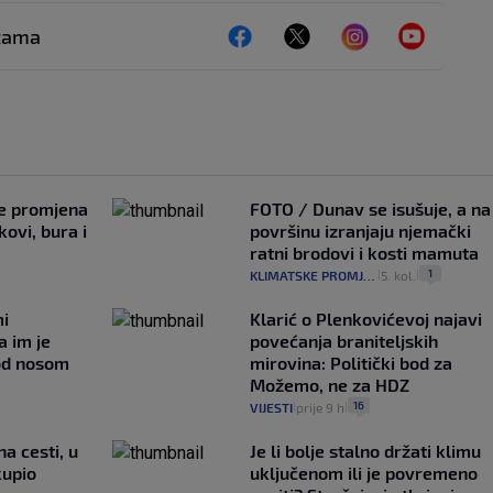
ežama
je promjena
FOTO / Dunav se isušuje, a na
ovi, bura i
površinu izranjaju njemački
ratni brodovi i kosti mamuta
1
KLIMATSKE PROMJENE
5. kol.
|
|
mi
Klarić o Plenkovićevoj najavi
a im je
povećanja braniteljskih
pod nosom
mirovina: Politički bod za
Možemo, ne za HDZ
16
VIJESTI
prije 9 h
|
|
na cesti, u
Je li bolje stalno držati klimu
kupio
uključenom ili je povremeno