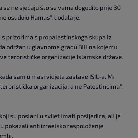
da se ne sjećaju što se vama dogodilo prije 30
a ne osuđuju Hamas", dodala je.
ana s prizorima s propalestinskoga skupa iz
enda održan u glavnome gradu BiH na kojemu
tave terorističke organizacije Islamske države.
kada sam u masi vidjela zastave ISIL-a. Mi
 teroristička organizacija, a ne Palestincima",
koji su poslani u svijet imati posljedica, ali je
 su pokazali antiizraelsko raspoloženje
mlji.