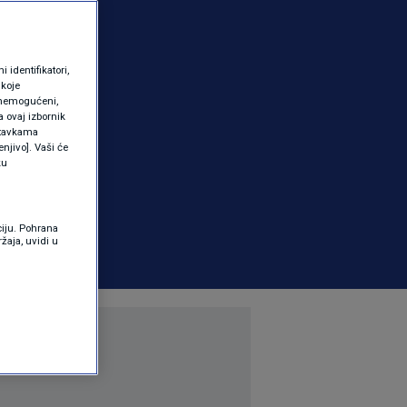
identifikatori,
 koje
 onemogućeni,
a ovaj izbornik
ostavkama
njivo]. Vaši će
ku
ciju. Pohrana
žaja, uvidi u