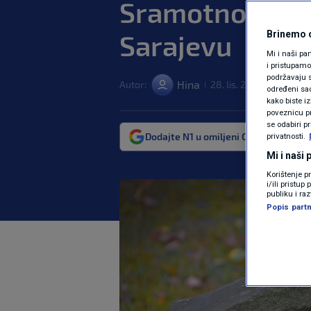
Sramotno je da
Sarajevu
Brinemo o
Mi i naši pa
i pristupam
podržavaju s
Hina
Autor:
28. lis. 2023. 12:43
RE
|
|
određeni sadr
kako biste i
poveznicu pr
se odabiri p
Dodajte N1 u omiljeni Google izvor
privatnosti.
Mi i naši
Korištenje p
i/ili pristu
publiku i ra
Popis partn