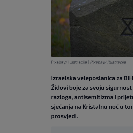
Pixabay/ Ilustracija
|
Pixabay/ Ilustracija
Izraelska veleposlanica za BiH 
Židovi boje za svoju sigurnost
razloga, antisemitizma i prij
sjećanja na Kristalnu noć u t
prosvjedi.