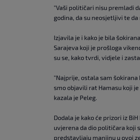
"Vaši političari nisu premladi 
godina, da su neosjetljivi te d
Izjavila je i kako je bila šokir
Sarajeva koji je prošloga vik
su se, kako tvrdi, vidjele i zas
"Najprije, ostala sam šokirana 
smo objavili rat Hamasu koji je
kazala je Peleg.
Dodala je kako će prizori iz BiH 
uvjerena da dio političara koji
predstavljaju manjinu u ovoj ze