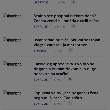
|
|
0
LIFESTYLE
prije 3 h
Stalno ste pospani tijekom dana?
Znanstvenici su možda otkrili zašto
|
|
0
ZDRAVLJE
prije 4 h
Izvanredno otkriće: Aktivni sastojak
Viagre zaustavlja metastaze
|
|
2
ZNANOST
6. kol.
Kardiolog upozorava: Evo što se
događa s krvnim tlakom ako dugo
boravite na vrućini
|
|
0
ZDRAVLJE
5. kol.
Toplinski valovi jače pogađaju žene
nego muškarce. Evo zašto
|
|
1
ZDRAVLJE
3. kol.