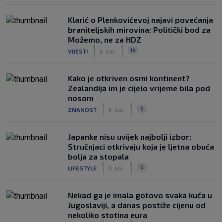
Klarić o Plenkovićevoj najavi povećanja
braniteljskih mirovina: Politički bod za
Možemo, ne za HDZ
|
|
18
VIJESTI
6. kol.
Kako je otkriven osmi kontinent?
Zealandija im je cijelo vrijeme bila pod
nosom
|
|
0
ZNANOST
6. kol.
Japanke nisu uvijek najbolji izbor:
Stručnjaci otkrivaju koja je ljetna obuća
bolja za stopala
|
|
0
LIFESTYLE
6. kol.
Nekad ga je imala gotovo svaka kuća u
Jugoslaviji, a danas postiže cijenu od
nekoliko stotina eura