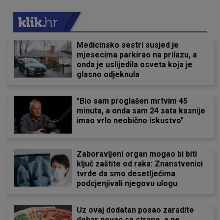
Medicinsko sestri susjed je
mjesecima parkirao na prilazu, a
onda je uslijedila osveta koja je
glasno odjeknula
"Bio sam proglašen mrtvim 45
minuta, a onda sam 24 sata kasnije
imao vrlo neobično iskustvo"
Zaboravljeni organ mogao bi biti
ključ zaštite od raka: Znanstvenici
tvrde da smo desetljećima
podcjenjivali njegovu ulogu
Uz ovaj dodatan posao zaradite
dobar novac sa strane, a ne