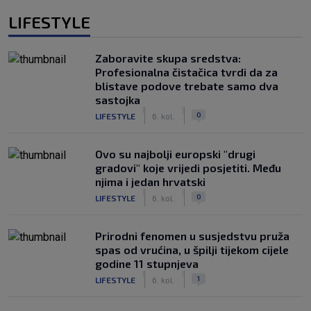
LIFESTYLE
Zaboravite skupa sredstva:
Profesionalna čistačica tvrdi da za
blistave podove trebate samo dva
sastojka
|
|
0
LIFESTYLE
6. kol.
Ovo su najbolji europski "drugi
gradovi" koje vrijedi posjetiti. Među
njima i jedan hrvatski
|
|
0
LIFESTYLE
6. kol.
Prirodni fenomen u susjedstvu pruža
spas od vrućina, u špilji tijekom cijele
godine 11 stupnjeva
|
|
1
LIFESTYLE
6. kol.