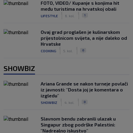
FOTO, VIDEO/ Kupanje s konjima hit
među turistima na hrvatskoj obali
|
|
1
LIFESTYLE
6. kol.
Ovaj grad proglašen je kulinarskom
prijestolnicom svijeta, a nije daleko od
Hrvatske
|
|
0
COOKING
5. kol.
SHOWBIZ
Ariana Grande se nakon turneje povlači
iz javnosti: "Dosta joj je komentara o
izgledu"
|
|
0
SHOWBIZ
4. kol.
Slavnom bendu zabranili ulazak u
Singapur zbog podrške Palestini:
"Nadrealno iskustvo"