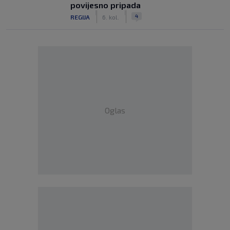
povijesno pripada
|
|
4
REGIJA
6. kol.
Oglas