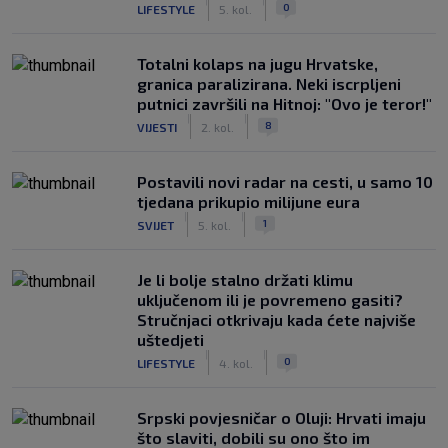
|
|
0
LIFESTYLE
5. kol.
Totalni kolaps na jugu Hrvatske,
granica paralizirana. Neki iscrpljeni
putnici završili na Hitnoj: "Ovo je teror!"
|
|
8
VIJESTI
2. kol.
Postavili novi radar na cesti, u samo 10
tjedana prikupio milijune eura
|
|
1
SVIJET
5. kol.
Je li bolje stalno držati klimu
uključenom ili je povremeno gasiti?
Stručnjaci otkrivaju kada ćete najviše
uštedjeti
|
|
0
LIFESTYLE
4. kol.
Srpski povjesničar o Oluji: Hrvati imaju
što slaviti, dobili su ono što im