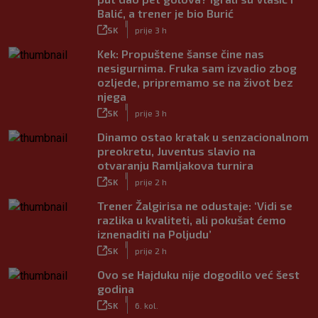
Balić, a trener je bio Burić
|
SK
prije 3 h
Kek: Propuštene šanse čine nas
nesigurnima. Fruka sam izvadio zbog
ozljede, pripremamo se na život bez
njega
|
SK
prije 3 h
Dinamo ostao kratak u senzacionalnom
preokretu, Juventus slavio na
otvaranju Ramljakova turnira
|
SK
prije 2 h
Trener Žalgirisa ne odustaje: ‘Vidi se
razlika u kvaliteti, ali pokušat ćemo
iznenaditi na Poljudu’
|
SK
prije 2 h
Ovo se Hajduku nije dogodilo već šest
godina
|
SK
6. kol.