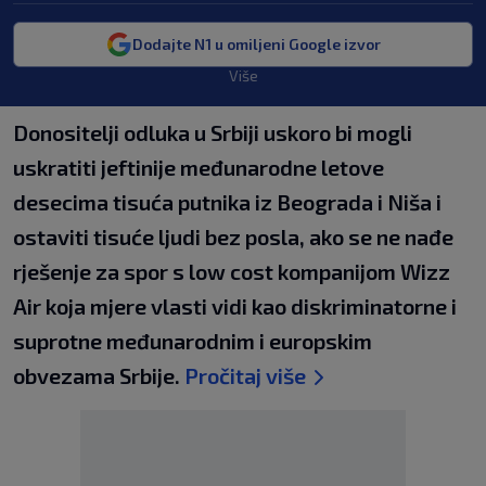
Dodajte N1 u omiljeni Google izvor
Više
Donositelji odluka u Srbiji uskoro bi mogli
uskratiti jeftinije međunarodne letove
desecima tisuća putnika iz Beograda i Niša i
ostaviti tisuće ljudi bez posla, ako se ne nađe
rješenje za spor s low cost kompanijom Wizz
Air koja mjere vlasti vidi kao diskriminatorne i
suprotne međunarodnim i europskim
obvezama Srbije.
Pročitaj više