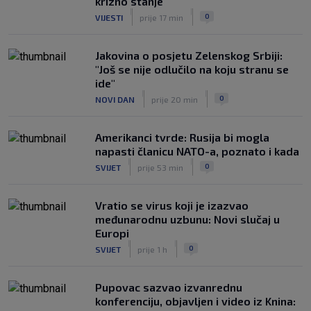
krizno stanje
|
|
0
VIJESTI
prije 17 min
Jakovina o posjetu Zelenskog Srbiji:
"Još se nije odlučilo na koju stranu se
ide"
|
|
0
NOVI DAN
prije 20 min
Amerikanci tvrde: Rusija bi mogla
napasti članicu NATO-a, poznato i kada
|
|
0
SVIJET
prije 53 min
Vratio se virus koji je izazvao
međunarodnu uzbunu: Novi slučaj u
Europi
|
|
0
SVIJET
prije 1 h
Pupovac sazvao izvanrednu
konferenciju, objavljen i video iz Knina: