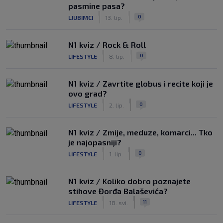
pasmine pasa?
|
|
0
LJUBIMCI
13. lip.
N1 kviz / Rock & Roll
|
|
0
LIFESTYLE
8. lip.
N1 kviz / Zavrtite globus i recite koji je
ovo grad?
|
|
0
LIFESTYLE
2. lip.
N1 kviz / Zmije, meduze, komarci... Tko
je najopasniji?
|
|
0
LIFESTYLE
1. lip.
N1 kviz / Koliko dobro poznajete
stihove Đorđa Balaševića?
|
|
11
LIFESTYLE
18. svi.