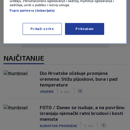
uređaju. Personalizirano oglašavanje i sadržaj, mjerenje oglašavanja i
sadržaja, uvidi u publiku i razvoj usluga.
Popis partnera (dobavljača)
Oglas
Prikaži svrhe
Prihvaćam
NAJČITANIJE
Dio Hrvatske očekuje promjena
vremena: Stižu pljuskovi, bura i pad
temperature
|
|
0
VRIJEME
6. kol.
FOTO / Dunav se isušuje, a na površinu
izranjaju njemački ratni brodovi i kosti
mamuta
|
|
1
KLIMATSKE PROMJENE
5. kol.