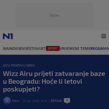
Oglas
NAJNOVIJE
VIJESTI
SVIJET
VRIJEME
N1 TEME
REGIJA
MA
NOVI PROPISI U SRBIJI
Wizz Airu prijeti zatvaranje baze
u Beogradu: Hoće li letovi
poskupjeti?
0
Hina
REGIJA
14. lip. 2026. 15:12
|
|
|