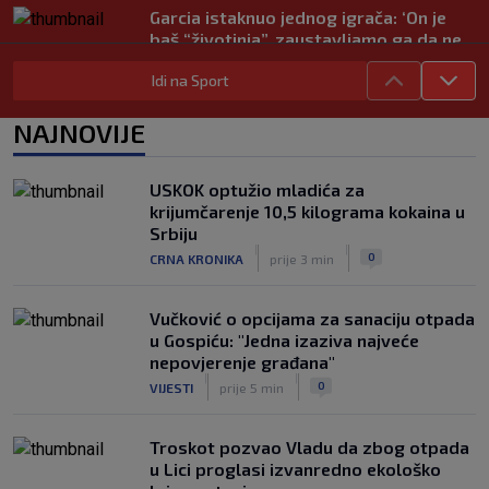
Garcia istaknuo jednog igrača: ‘On je
baš “životinja”, zaustavljamo ga da ne
trenira tako’
Idi na Sport
|
SK
6. kol.
Junak riječke pobjede priznao: ‘Nisam
NAJNOVIJE
zadovoljan, trebalo je biti barem dva
razlike’
|
USKOK optužio mladića za
SK
6. kol.
krijumčarenje 10,5 kilograma kokaina u
Pajaziti: Pokušat ćemo biti bolji protiv
Srbiju
Istre
|
|
0
CRNA KRONIKA
prije 3 min
|
SK
6. kol.
Vučković o opcijama za sanaciju otpada
u Gospiću: "Jedna izaziva najveće
nepovjerenje građana"
|
|
0
VIJESTI
prije 5 min
Troskot pozvao Vladu da zbog otpada
u Lici proglasi izvanredno ekološko