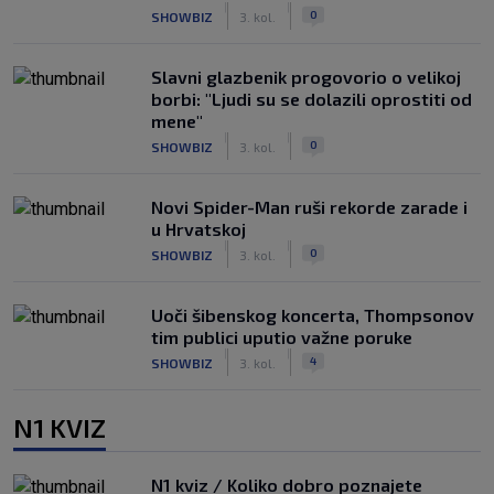
|
|
0
SHOWBIZ
3. kol.
Slavni glazbenik progovorio o velikoj
borbi: "Ljudi su se dolazili oprostiti od
mene"
|
|
0
SHOWBIZ
3. kol.
Novi Spider-Man ruši rekorde zarade i
u Hrvatskoj
|
|
0
SHOWBIZ
3. kol.
Uoči šibenskog koncerta, Thompsonov
tim publici uputio važne poruke
|
|
4
SHOWBIZ
3. kol.
N1 KVIZ
N1 kviz / Koliko dobro poznajete