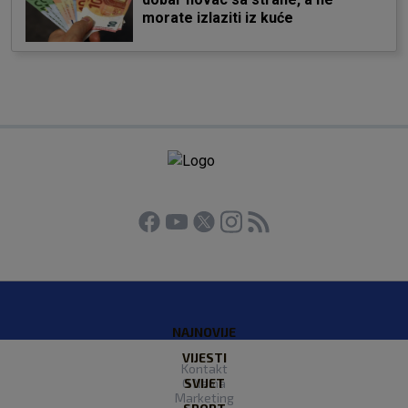
morate izlaziti iz kuće
NAJNOVIJE
VIJESTI
Kontakt
O Nama
SVIJET
Marketing