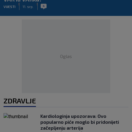
|
|
4
VIJESTI
11. srp.
Oglas
ZDRAVLJE
Kardiologinja upozorava: Ovo
popularno piće moglo bi pridonijeti
začepljenju arterija