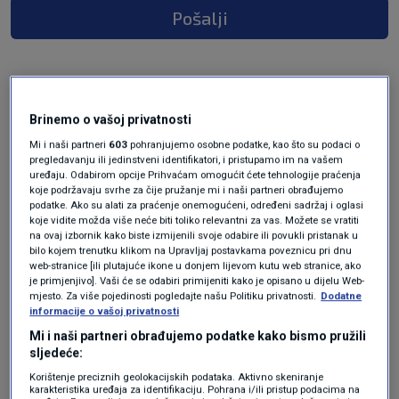
Pošalji
Brinemo o vašoj privatnosti
Mi i naši partneri
603
pohranjujemo osobne podatke, kao što su podaci o
pregledavanju ili jedinstveni identifikatori, i pristupamo im na vašem
uređaju. Odabirom opcije Prihvaćam omogućit ćete tehnologije praćenja
koje podržavaju svrhe za čije pružanje mi i naši partneri obrađujemo
podatke. Ako su alati za praćenje onemogućeni, određeni sadržaj i oglasi
Oglas
koje vidite možda više neće biti toliko relevantni za vas. Možete se vratiti
na ovaj izbornik kako biste izmijenili svoje odabire ili povukli pristanak u
bilo kojem trenutku klikom na Upravljaj postavkama poveznicu pri dnu
web-stranice [ili plutajuće ikone u donjem lijevom kutu web stranice, ako
je primjenjivo]. Vaši će se odabiri primijeniti kako je opisano u dijelu Web-
mjesto. Za više pojedinosti pogledajte našu Politiku privatnosti.
Dodatne
informacije o vašoj privatnosti
Mi i naši partneri obrađujemo podatke kako bismo pružili
sljedeće:
Korištenje preciznih geolokacijskih podataka. Aktivno skeniranje
karakteristika uređaja za identifikaciju. Pohrana i/ili pristup podacima na