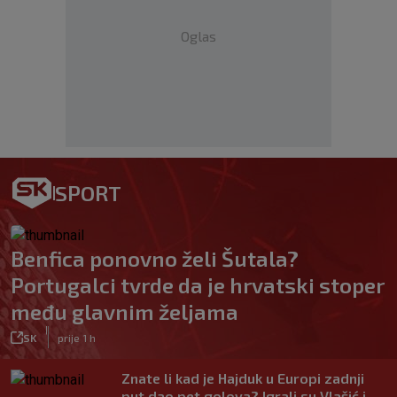
Oglas
SPORT
Benfica ponovno želi Šutala?
Portugalci tvrde da je hrvatski stoper
među glavnim željama
|
SK
prije 1 h
Znate li kad je Hajduk u Europi zadnji
put dao pet golova? Igrali su Vlašić i