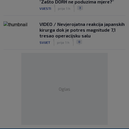
"Zašto DORH ne poduzima mjere?"
|
|
3
VIJESTI
prije 1 h
VIDEO / Nevjerojatna reakcija japanskih
kirurga dok je potres magnitude 7,1
tresao operacijsku salu
|
|
0
SVIJET
prije 1 h
Oglas