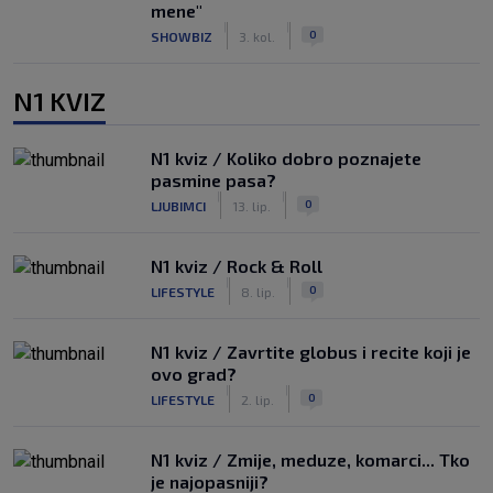
mene"
|
|
0
SHOWBIZ
3. kol.
N1 KVIZ
N1 kviz / Koliko dobro poznajete
pasmine pasa?
|
|
0
LJUBIMCI
13. lip.
N1 kviz / Rock & Roll
|
|
0
LIFESTYLE
8. lip.
N1 kviz / Zavrtite globus i recite koji je
ovo grad?
|
|
0
LIFESTYLE
2. lip.
N1 kviz / Zmije, meduze, komarci... Tko
je najopasniji?