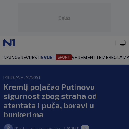
Oglas
NAJNOVIJE
VIJESTI
SVIJET
VRIJEME
N1 TEME
REGIJA
MA
IZBJEGAVA JAVNOST
Kremlj pojačao Putinovu
sigurnost zbog straha od
atentata i puča, boravi u
bunkerima
4
N1 Info
SVIJET
04. svi. 2026. 07:57
|
|
|