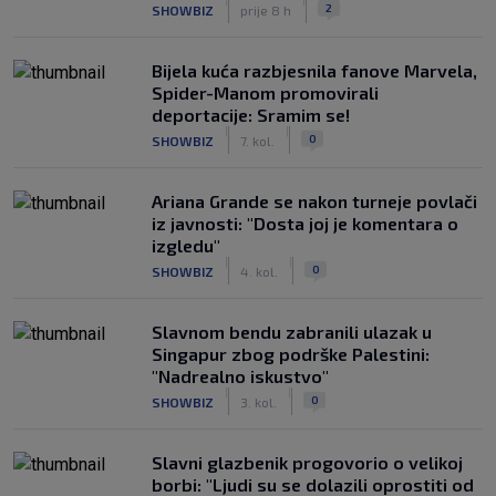
|
|
2
SHOWBIZ
prije 8 h
Bijela kuća razbjesnila fanove Marvela,
Spider-Manom promovirali
deportacije: Sramim se!
|
|
0
SHOWBIZ
7. kol.
Ariana Grande se nakon turneje povlači
iz javnosti: "Dosta joj je komentara o
izgledu"
|
|
0
SHOWBIZ
4. kol.
Slavnom bendu zabranili ulazak u
Singapur zbog podrške Palestini:
"Nadrealno iskustvo"
|
|
0
SHOWBIZ
3. kol.
Slavni glazbenik progovorio o velikoj
borbi: "Ljudi su se dolazili oprostiti od