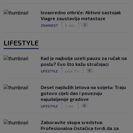
Izvanredno otkriće: Aktivni sastojak
Viagre zaustavlja metastaze
|
|
2
ZNANOST
6. kol.
LIFESTYLE
Kad je najbolje uzeti pauzu za ručak na
poslu? Evo što kažu stručnjaci
|
|
0
LIFESTYLE
prije 11 h
Deset najdužih letova na svijetu: Traju
gotovo cijeli dan i povezuju
najudaljenije gradove
|
|
0
LIFESTYLE
7. kol.
Zaboravite skupa sredstva:
Profesionalna čistačica tvrdi da za