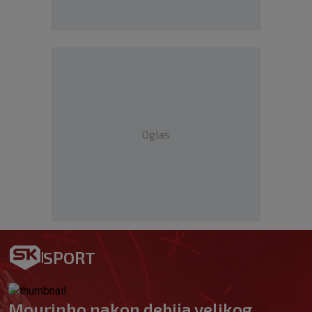
Oglas
SPORT
Mourinho nakon debija velikog