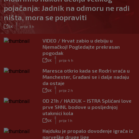
pojačanja: Jadnik na odmoru ne radi
ništa, mora se popraviti
|
SK
prije 3 h
VIDEO / Hrvat zabio u debiju u
Njemačkoj! Pogledajte prekrasan
pogodak
|
SK
prije 4 h
Maresca otkrio kada se Rodri vraća u
Manchester, Građani se i dalje nadaju
da ostaje
|
SK
prije 2 h
OD 21h / HAJDUK – ISTRA Splićani love
prve SHNL bodove u posljednjoj
utakmici kola
|
SK
prije 1 h
Hajduku je propalo dovođenje igrača iz
norveške druge lige