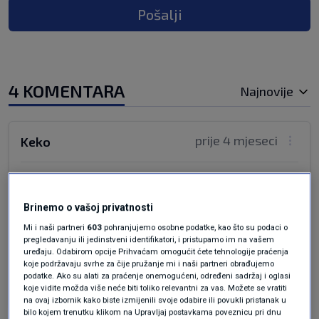
Pošalji
4 KOMENTARA
Najnovije
prije 4 mjeseci
Keko
V.V. Putin je predsjednik najveće zemlje na
ravnoj ploči, i svakodnevno obavlja državničke
Brinemo o vašoj privatnosti
poslove iz Kremlja, rezidencije predsjednika RF.
Mi i naši partneri
603
pohranjujemo osobne podatke, kao što su podaci o
Nema nikakve potrebe da se skriva od bilo koga,
pregledavanju ili jedinstveni identifikatori, i pristupamo im na vašem
a CNN.....no coment!
uređaju. Odabirom opcije Prihvaćam omogućit ćete tehnologije praćenja
koje podržavaju svrhe za čije pružanje mi i naši partneri obrađujemo
Odgovor
podatke. Ako su alati za praćenje onemogućeni, određeni sadržaj i oglasi
koje vidite možda više neće biti toliko relevantni za vas. Možete se vratiti
na ovaj izbornik kako biste izmijenili svoje odabire ili povukli pristanak u
bilo kojem trenutku klikom na Upravljaj postavkama poveznicu pri dnu