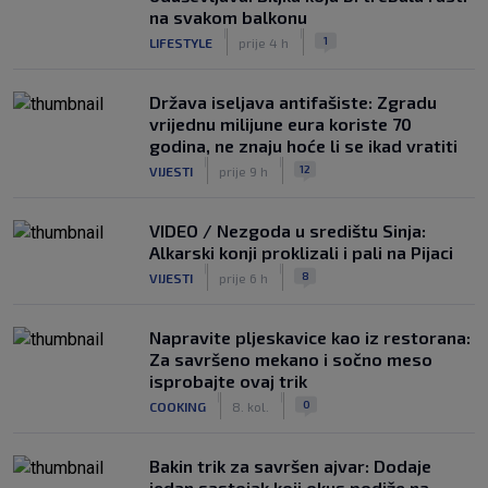
na svakom balkonu
|
|
1
LIFESTYLE
prije 4 h
Država iseljava antifašiste: Zgradu
vrijednu milijune eura koriste 70
godina, ne znaju hoće li se ikad vratiti
|
|
12
VIJESTI
prije 9 h
VIDEO / Nezgoda u središtu Sinja:
Alkarski konji proklizali i pali na Pijaci
|
|
8
VIJESTI
prije 6 h
Napravite pljeskavice kao iz restorana:
Za savršeno mekano i sočno meso
isprobajte ovaj trik
|
|
0
COOKING
8. kol.
Bakin trik za savršen ajvar: Dodaje
jedan sastojak koji okus podiže na