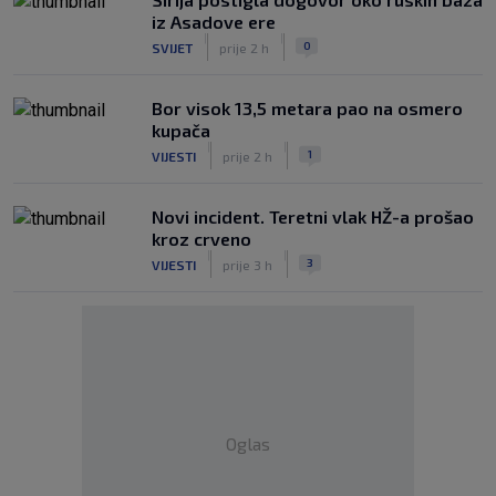
iz Asadove ere
|
|
0
SVIJET
prije 2 h
Bor visok 13,5 metara pao na osmero
kupača
|
|
1
VIJESTI
prije 2 h
Novi incident. Teretni vlak HŽ-a prošao
kroz crveno
|
|
3
VIJESTI
prije 3 h
Oglas