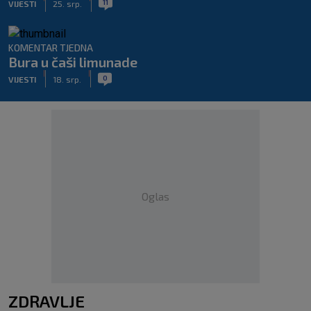
11
VIJESTI
25. srp.
KOMENTAR TJEDNA
Bura u čaši limunade
|
|
0
VIJESTI
18. srp.
Oglas
ZDRAVLJE