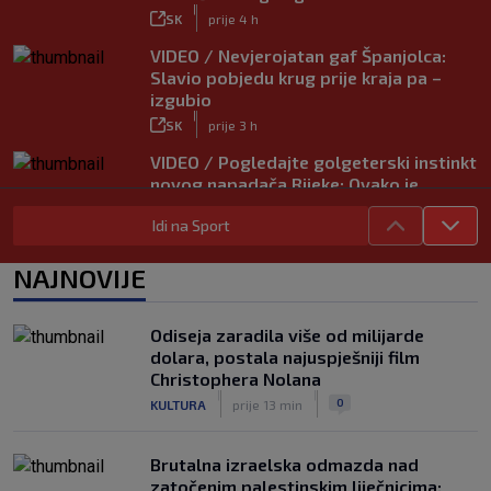
|
SK
prije 4 h
VIDEO / Nevjerojatan gaf Španjolca:
Slavio pobjedu krug prije kraja pa –
izgubio
|
SK
prije 3 h
VIDEO / Pogledajte golgeterski instinkt
novog napadača Rijeke: Ovako je
zabijao u Bundesligi
Idi na Sport
|
SK
prije 6 h
NAJNOVIJE
Odiseja zaradila više od milijarde
dolara, postala najuspješniji film
Christophera Nolana
|
|
0
KULTURA
prije 13 min
Brutalna izraelska odmazda nad
zatočenim palestinskim liječnicima: