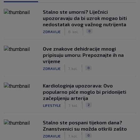
Stalno ste umorni? Liječnici
upozoravaju da bi uzrok mogao biti
nedostatak ovog važnog nutrijenta
|
|
0
ZDRAVLJE
8. kol.
Ove znakove dehidracije mnogi
pripisuju umoru: Prepoznajte ih na
vrijeme
|
|
0
ZDRAVLJE
7. kol.
Kardiologinja upozorava: Ovo
popularno piće moglo bi pridonijeti
začepljenju arterija
|
|
2
LIFESTYLE
7. kol.
Stalno ste pospani tijekom dana?
Znanstvenici su možda otkrili zašto
|
|
0
ZDRAVLJE
7. kol.