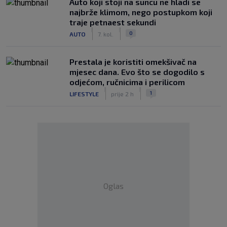
Auto koji stoji na suncu ne hladi se
najbrže klimom, nego postupkom koji
traje petnaest sekundi
|
|
0
AUTO
7. kol.
Prestala je koristiti omekšivač na
mjesec dana. Evo što se dogodilo s
odjećom, ručnicima i perilicom
|
|
1
LIFESTYLE
prije 2 h
Oglas