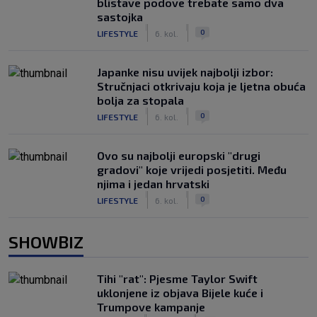
blistave podove trebate samo dva
sastojka
|
|
0
LIFESTYLE
6. kol.
Japanke nisu uvijek najbolji izbor:
Stručnjaci otkrivaju koja je ljetna obuća
bolja za stopala
|
|
0
LIFESTYLE
6. kol.
Ovo su najbolji europski "drugi
gradovi" koje vrijedi posjetiti. Među
njima i jedan hrvatski
|
|
0
LIFESTYLE
6. kol.
SHOWBIZ
Tihi "rat": Pjesme Taylor Swift
uklonjene iz objava Bijele kuće i
Trumpove kampanje