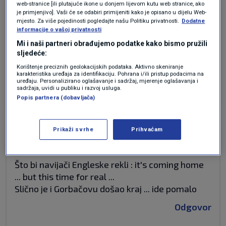
web-stranice [ili plutajuće ikone u donjem lijevom kutu web stranice, ako
je primjenjivo]. Vaši će se odabiri primijeniti kako je opisano u dijelu Web-
prije 4 mjeseci
Mikula Mali
mjesto. Za više pojedinosti pogledajte našu Politiku privatnosti.
Dodatne
informacije o vašoj privatnosti
Mi i naši partneri obrađujemo podatke kako bismo pružili
Rusi nisu budale kao ostali. Znaju s kim imaju
sljedeće:
posla. Iza svih terorističkih akcija stoje uvijek
Korištenje preciznih geolokacijskih podataka. Aktivno skeniranje
zapadne službe.
karakteristika uređaja za identifikaciju. Pohrana i/ili pristup podacima na
uređaju. Personalizirano oglašavanje i sadržaj, mjerenje oglašavanja i
Odgovor
sadržaja, uvidi u publiku i razvoj usluga.
Popis partnera (dobavljača)
Prikaži svrhe
Prihvaćam
prije 4 mjeseci
hovnar
Što bi navijači Engleske rekli : it's coming home
... but this time for real ...
Slično je i Gorbačovu došao kraj ... ide pomalo
Odgovor