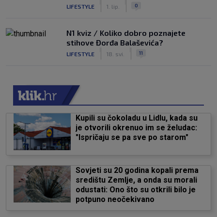
|
|
0
LIFESTYLE
1. lip.
N1 kviz / Koliko dobro poznajete
stihove Đorđa Balaševića?
|
|
11
LIFESTYLE
18. svi.
Kupili su čokoladu u Lidlu, kada su
je otvorili okrenuo im se želudac:
"Ispričaju se pa sve po starom"
Sovjeti su 20 godina kopali prema
središtu Zemlje, a onda su morali
odustati: Ono što su otkrili bilo je
potpuno neočekivano