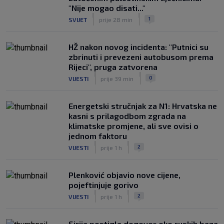
"Nije mogao disati..."
|
|
1
SVIJET
prije 28 min
HŽ nakon novog incidenta: "Putnici su
zbrinuti i prevezeni autobusom prema
Rijeci", pruga zatvorena
|
|
0
VIJESTI
prije 39 min
Energetski stručnjak za N1: Hrvatska ne
kasni s prilagodbom zgrada na
klimatske promjene, ali sve ovisi o
jednom faktoru
|
|
2
VIJESTI
prije 1 h
Plenković objavio nove cijene,
pojeftinjuje gorivo
|
|
2
VIJESTI
prije 1 h
Sirija postigla dogovor oko ruskih baza