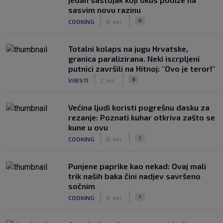
sasvim novu razinu
|
|
0
COOKING
8. kol.
Totalni kolaps na jugu Hrvatske,
granica paralizirana. Neki iscrpljeni
putnici završili na Hitnoj: "Ovo je teror!"
|
|
9
VIJESTI
2. kol.
Većina ljudi koristi pogrešnu dasku za
rezanje: Poznati kuhar otkriva zašto se
kune u ovu
|
|
1
COOKING
8. kol.
Punjene paprike kao nekad: Ovaj mali
trik naših baka čini nadjev savršeno
sočnim
|
|
1
COOKING
8. kol.