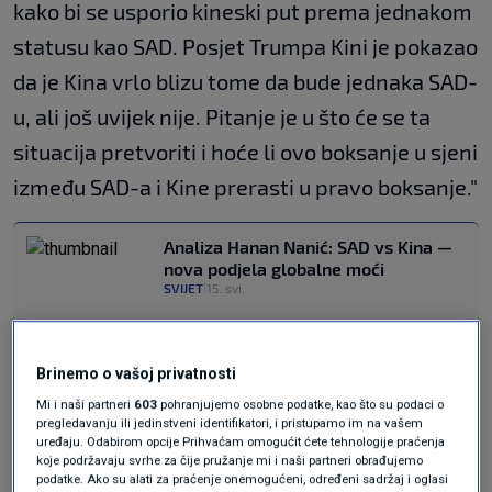
kako bi se usporio kineski put prema jednakom
statusu kao SAD. Posjet Trumpa Kini je pokazao
da je Kina vrlo blizu tome da bude jednaka SAD-
u, ali još uvijek nije. Pitanje je u što će se ta
situacija pretvoriti i hoće li ovo boksanje u sjeni
između SAD-a i Kine prerasti u pravo boksanje."
Analiza Hanan Nanić: SAD vs Kina —
nova podjela globalne moći
SVIJET
15. svi.
|
"Kina - sila koja se neće
Brinemo o vašoj privatnosti
zaustaviti"
Mi i naši partneri
603
pohranjujemo osobne podatke, kao što su podaci o
pregledavanju ili jedinstveni identifikatori, i pristupamo im na vašem
uređaju. Odabirom opcije Prihvaćam omogućit ćete tehnologije praćenja
koje podržavaju svrhe za čije pružanje mi i naši partneri obrađujemo
Xi je na sastanku s Trumpom
spomenuo
podatke. Ako su alati za praćenje onemogućeni, određeni sadržaj i oglasi