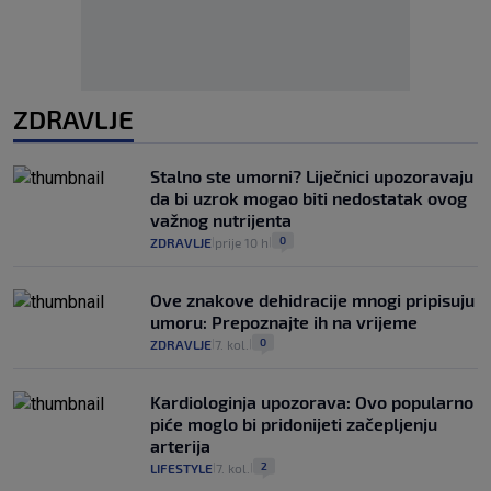
ZDRAVLJE
Stalno ste umorni? Liječnici upozoravaju
da bi uzrok mogao biti nedostatak ovog
važnog nutrijenta
0
ZDRAVLJE
prije 10 h
|
|
Ove znakove dehidracije mnogi pripisuju
umoru: Prepoznajte ih na vrijeme
0
ZDRAVLJE
7. kol.
|
|
Kardiologinja upozorava: Ovo popularno
piće moglo bi pridonijeti začepljenju
arterija
2
LIFESTYLE
7. kol.
|
|