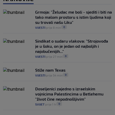
Izračunali smo koliko košta putovanje
automobilom na Hvar iz Zagreba, a
Grmoja: "Želudac me boli - sjediti i biti na
koliko iz Osijeka
tako malom prostoru s istim ljudima koji
14
VIJESTI
2. kol.
|
|
su trovali našu Liku"
0
VIJESTI
prije 8 min
|
|
Sindikat o sudaru vlakova: "Strojovođa
je u šoku, on je jedan od najboljih i
najobučenijih..."
0
VIJESTI
prije 27 min
|
|
Stiže nam Texas
0
VIJESTI
prije 54 min
|
|
Doseljenici zajedno s izraelskim
vojnicima Palestincima u Betlehemu
"život čine nepodnošljivim"
0
SVIJET
prije 1 h
|
|