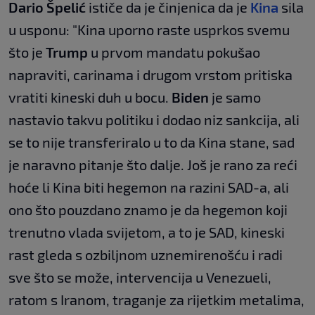
Dario Špelić
ističe da je činjenica da je
Kina
sila
u usponu: "Kina uporno raste usprkos svemu
što je
Trump
u prvom mandatu pokušao
napraviti, carinama i drugom vrstom pritiska
vratiti kineski duh u bocu.
Biden
je samo
nastavio takvu politiku i dodao niz sankcija, ali
se to nije transferiralo u to da Kina stane, sad
je naravno pitanje što dalje. Još je rano za reći
hoće li Kina biti hegemon na razini SAD-a, ali
ono što pouzdano znamo je da hegemon koji
trenutno vlada svijetom, a to je SAD, kineski
rast gleda s ozbiljnom uznemirenošću i radi
sve što se može, intervencija u Venezueli,
ratom s Iranom, traganje za rijetkim metalima,