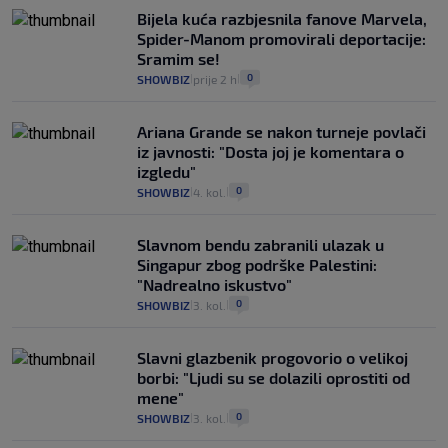
Bijela kuća razbjesnila fanove Marvela,
Spider-Manom promovirali deportacije:
Sramim se!
0
SHOWBIZ
prije 2 h
|
|
Ariana Grande se nakon turneje povlači
iz javnosti: "Dosta joj je komentara o
izgledu"
0
SHOWBIZ
4. kol.
|
|
Slavnom bendu zabranili ulazak u
Singapur zbog podrške Palestini:
"Nadrealno iskustvo"
0
SHOWBIZ
3. kol.
|
|
Slavni glazbenik progovorio o velikoj
borbi: "Ljudi su se dolazili oprostiti od
mene"
0
SHOWBIZ
3. kol.
|
|