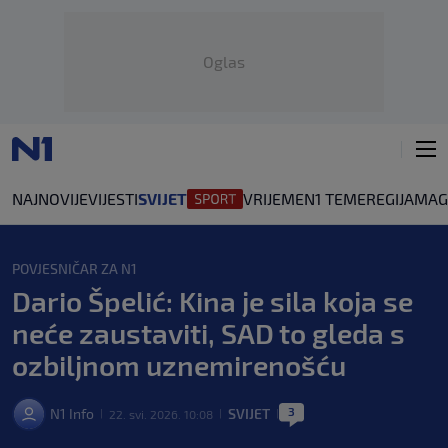
Oglas
NAJNOVIJE
VIJESTI
SVIJET
VRIJEME
N1 TEME
REGIJA
MAG
POVJESNIČAR ZA N1
Dario Špelić: Kina je sila koja se
neće zaustaviti, SAD to gleda s
ozbiljnom uznemirenošću
3
N1 Info
SVIJET
22. svi. 2026. 10:08
|
|
|