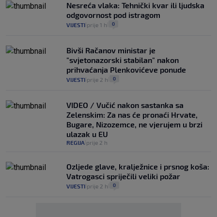
Nesreća vlaka: Tehnički kvar ili ljudska
odgovornost pod istragom
0
VIJESTI
prije 1 h
|
|
Bivši Račanov ministar je
"svjetonazorski stabilan" nakon
prihvaćanja Plenkovićeve ponude
0
VIJESTI
prije 2 h
|
|
VIDEO / Vučić nakon sastanka sa
Zelenskim: Za nas će pronaći Hrvate,
Bugare, Nizozemce, ne vjerujem u brzi
ulazak u EU
REGIJA
prije 2 h
|
Ozljede glave, kralježnice i prsnog koša:
Vatrogasci spriječili veliki požar
0
VIJESTI
prije 2 h
|
|