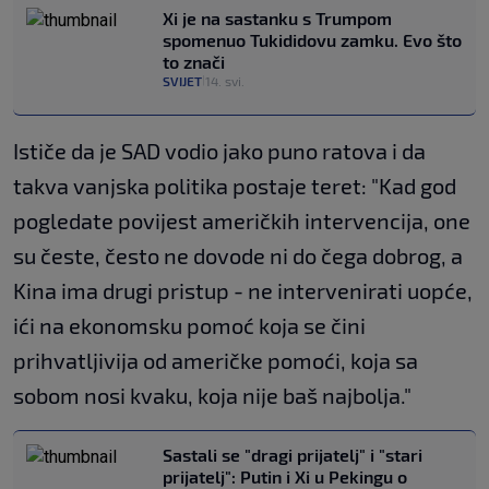
Xi je na sastanku s Trumpom
spomenuo Tukididovu zamku. Evo što
to znači
SVIJET
14. svi.
|
Ističe da je SAD vodio jako puno ratova i da
takva vanjska politika postaje teret: "Kad god
pogledate povijest američkih intervencija, one
su česte, često ne dovode ni do čega dobrog, a
Kina ima drugi pristup - ne intervenirati uopće,
ići na ekonomsku pomoć koja se čini
prihvatljivija od američke pomoći, koja sa
sobom nosi kvaku, koja nije baš najbolja."
Sastali se "dragi prijatelj" i "stari
prijatelj": Putin i Xi u Pekingu o