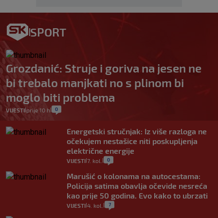
SPORT
Grozdanić: Struje i goriva na jesen ne
bi trebalo manjkati no s plinom bi
moglo biti problema
0
VIJESTI
prije 10 h
|
|
Energetski stručnjak: Iz više razloga ne
očekujem nestašice niti poskupljenja
električne energije
0
VIJESTI
7. kol.
|
|
Marušić o kolonama na autocestama:
Policija satima obavlja očevide nesreća
kao prije 50 godina. Evo kako to ubrzati
7
VIJESTI
4. kol.
|
|