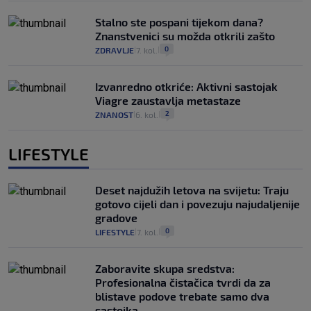
Stalno ste pospani tijekom dana?
Znanstvenici su možda otkrili zašto
0
ZDRAVLJE
7. kol.
|
|
Izvanredno otkriće: Aktivni sastojak
Viagre zaustavlja metastaze
2
ZNANOST
6. kol.
|
|
LIFESTYLE
Deset najdužih letova na svijetu: Traju
gotovo cijeli dan i povezuju najudaljenije
gradove
0
LIFESTYLE
7. kol.
|
|
Zaboravite skupa sredstva:
Profesionalna čistačica tvrdi da za
blistave podove trebate samo dva
sastojka