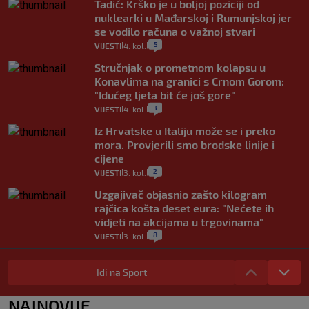
Tadić: Krško je u boljoj poziciji od
nuklearki u Mađarskoj i Rumunjskoj jer
se vodilo računa o važnoj stvari
5
VIJESTI
4. kol.
|
|
Stručnjak o prometnom kolapsu u
Konavlima na granici s Crnom Gorom:
"Idućeg ljeta bit će još gore"
3
VIJESTI
4. kol.
|
|
Iz Hrvatske u Italiju može se i preko
mora. Provjerili smo brodske linije i
cijene
2
VIJESTI
3. kol.
|
|
Uzgajivač objasnio zašto kilogram
rajčica košta deset eura: "Nećete ih
vidjeti na akcijama u trgovinama"
8
VIJESTI
3. kol.
|
|
Selidba je jedno od stresnijih iskustava.
Evo aktualnih cijena i nekoliko savjeta
Idi na Sport
da prođe što lakše i jeftinije
0
VIJESTI
2. kol.
NAJNOVIJE
|
|