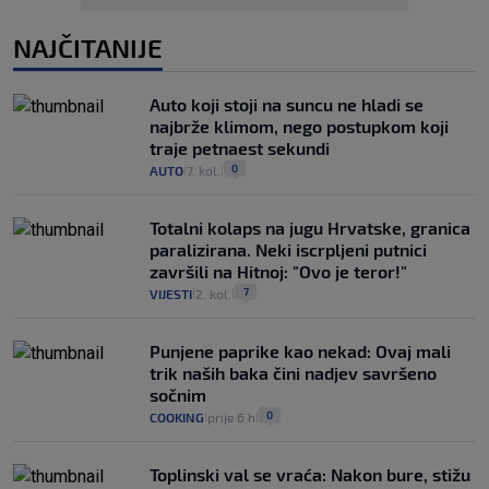
NAJČITANIJE
Auto koji stoji na suncu ne hladi se
najbrže klimom, nego postupkom koji
traje petnaest sekundi
0
AUTO
7. kol.
|
|
Totalni kolaps na jugu Hrvatske, granica
paralizirana. Neki iscrpljeni putnici
završili na Hitnoj: "Ovo je teror!"
7
VIJESTI
2. kol.
|
|
Punjene paprike kao nekad: Ovaj mali
trik naših baka čini nadjev savršeno
sočnim
0
COOKING
prije 6 h
|
|
Toplinski val se vraća: Nakon bure, stižu