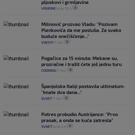
pljuskovi i grmljavina
0
VRIJEME
prije 10 h
|
|
Milinović prozvao Vladu: "Pozivam
Plenkovića da me posluša. Za svako
buduće onečišćenje..."
9
VIJESTI
7. kol.
|
|
Pogačice za 15 minuta: Mekane su,
prozračne i tražit ćete još jednu turu
0
COOKING
7. kol.
|
|
Španjolska Italiji postavila ultimatum:
"Imate dva dana..."
0
SVIJET
7. kol.
|
|
Potres probudio Austrijance: "Prvo
prasak, a onda se kuća zatresla"
0
SVIJET
prije 5 h
|
|