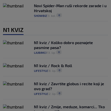
Novi Spider-Man ruši rekorde zarade i u
Hrvatskoj
0
SHOWBIZ
3. kol.
|
|
N1 KVIZ
N1 kviz / Koliko dobro poznajete
pasmine pasa?
0
LJUBIMCI
13. lip.
|
|
N1 kviz / Rock & Roll
0
LIFESTYLE
8. lip.
|
|
N1 kviz / Zavrtite globus i recite koji je
ovo grad?
0
LIFESTYLE
2. lip.
|
|
N1 kviz / Zmije, meduze, komarci... Tko