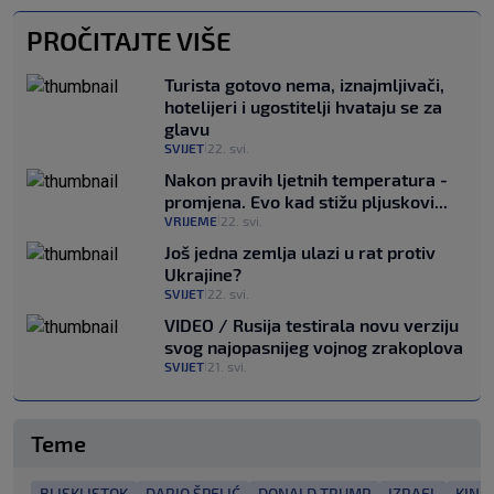
PROČITAJTE VIŠE
Turista gotovo nema, iznajmljivači,
hotelijeri i ugostitelji hvataju se za
glavu
SVIJET
22. svi.
|
Nakon pravih ljetnih temperatura -
promjena. Evo kad stižu pljuskovi...
VRIJEME
22. svi.
|
Još jedna zemlja ulazi u rat protiv
Ukrajine?
SVIJET
22. svi.
|
VIDEO / Rusija testirala novu verziju
svog najopasnijeg vojnog zrakoplova
SVIJET
21. svi.
|
Teme
BLISKI ISTOK
DARIO ŠPELIĆ
DONALD TRUMP
IZRAEL
KINA