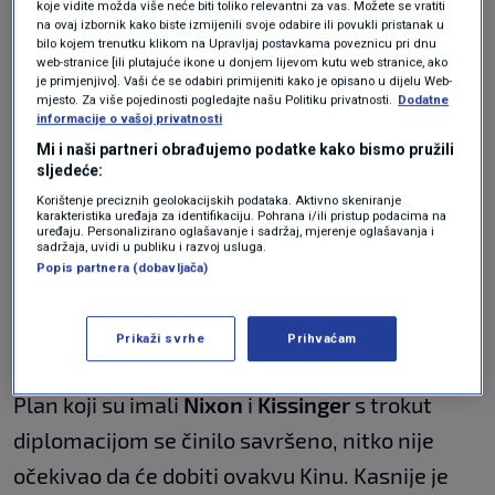
koje vidite možda više neće biti toliko relevantni za vas. Možete se vratiti
Tukididovu zamku
, povjesničar navodi da se tu
na ovaj izbornik kako biste izmijenili svoje odabire ili povukli pristanak u
bilo kojem trenutku klikom na Upravljaj postavkama poveznicu pri dnu
vidi problem između Kine i SAD-a: "Imamo
web-stranice [ili plutajuće ikone u donjem lijevom kutu web stranice, ako
hegemona koji je smatrao da će biti hegemon
je primjenjivo]. Vaši će se odabiri primijeniti kako je opisano u dijelu Web-
mjesto. Za više pojedinosti pogledajte našu Politiku privatnosti.
Dodatne
do daljnjeg i odjedanput imamo silu koju raste.
informacije o vašoj privatnosti
Mi i naši partneri obrađujemo podatke kako bismo pružili
Ta sila je '76 godine bila u potpunom rasulu, od
sljedeće:
tada nije prošlo puno godina i imamo silu koja
Korištenje preciznih geolokacijskih podataka. Aktivno skeniranje
karakteristika uređaja za identifikaciju. Pohrana i/ili pristup podacima na
izgleda da se neće zaustaviti. Razvoj je počeo s
uređaju. Personalizirano oglašavanje i sadržaj, mjerenje oglašavanja i
sadržaja, uvidi u publiku i razvoj usluga.
majicama i plastičnim igračkama, pogledajte
Popis partnera (dobavljača)
automobile na ulicama Zagreba, to se sve
napravilo u ne puno vremena. To je zapanjilo
Prikaži svrhe
Prihvaćam
SAD i nije se smatralo da će to tako brzo ići.
Plan koji su imali
Nixon
i
Kissinger
s trokut
diplomacijom se činilo savršeno, nitko nije
očekivao da će dobiti ovakvu Kinu. Kasnije je