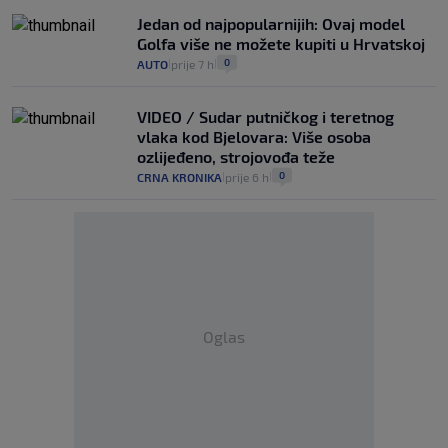
Jedan od najpopularnijih: Ovaj model
Golfa više ne možete kupiti u Hrvatskoj
0
AUTO
prije 7 h
|
|
VIDEO / Sudar putničkog i teretnog
vlaka kod Bjelovara: Više osoba
ozlijeđeno, strojovođa teže
0
CRNA KRONIKA
prije 6 h
|
|
Oglas