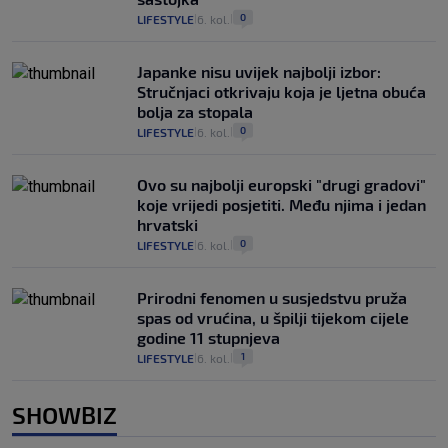
0
LIFESTYLE
6. kol.
|
|
Japanke nisu uvijek najbolji izbor:
Stručnjaci otkrivaju koja je ljetna obuća
bolja za stopala
0
LIFESTYLE
6. kol.
|
|
Ovo su najbolji europski "drugi gradovi"
koje vrijedi posjetiti. Među njima i jedan
hrvatski
0
LIFESTYLE
6. kol.
|
|
Prirodni fenomen u susjedstvu pruža
spas od vrućina, u špilji tijekom cijele
godine 11 stupnjeva
1
LIFESTYLE
6. kol.
|
|
SHOWBIZ