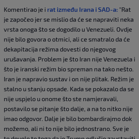
Komentirao je i
rat između Irana i SAD-a:
"Rat
je započeo jer se mislio da će se napraviti neka
vrsta onoga što se dogodilo u Venezueli. Ovdje
nije bilo govora o otmici, ali ce smatralo da će
dekapitacija režima dovesti do njegovog
urušavanja. Problem je što Iran nije Venezuela i
što je iranski režim bio spreman na tako nešto.
Iran je napravio sustav i on nije plitak. Režim je
stalno u stanju opsade. Kada se pokazalo da se
nije uspjelo u onome što ste namjeravali,
postavilo se pitanje što dalje, a na to nitko nije
imao odgovor. Dalje je bilo bombardirajmo dok
možemo, ali ni to nije bilo jednostrano. Sve je
to dovelo to toga da je Trump odlučio zaustaviti