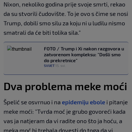
Nixon, nekoliko godina prije svoje smrti, rekao
da su stvorili čudovište. To je ovo s čime se nosi
Trump, dobili smo silu za koju ni u ludilu nismo
smatrali da će biti tolika sila."
FOTO / Trump i Xi nakon razgovora u
zatvorenom kompleksu: "Došli smo
do prekretnice"
SVIJET
15. svi.
|
Dva problema meke moći
Špelić se osvrnuo i na
epidemiju ebole
i pitanje
meke moći: "Tvrda moć je grubo govoreći kada
vas ja natjeram da vi radite ono što ja hoću, a
meka moć bi trebala dovesti do toga da vi