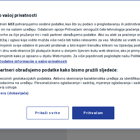
učvršćuje dominaciju u
N1(DIS)INFO
u
KLIMATSKE PROMJENE
 vašoj privatnosti
rtneri
603
pohranjujemo osobne podatke, kao što su podaci o pregledavanju ili jedinstveni 
FOTO
o im na vašem uređaju. Odabirom opcije Prihvaćam omogućit ćete tehnologije praćenja
ra
vrhe za čije pružanje mi i naši partneri obrađujemo podatke. Ako su alati za praćenje
žaj i oglasi koje vidite možda više neće biti toliko relevantni za vas. Možete se vratiti n
VIDEO
zmijenili svoje odabire ili povukli pristanak u bilo kojem trenutku klikom na Upravljaj p
i dnu web-stranice [ili plutajuće ikone u donjem lijevom kutu web stranice, ako je primje
rimijeniti kako je opisano u dijelu Web-mjesto. Za više pojedinosti pogledajte našu Politi
Dodatne informacije o vašoj privatnosti
 partneri obrađujemo podatke kako bismo pružili sljedeće:
reciznih geolokacijskih podataka. Aktivno skeniranje karakteristika uređaja za identifika
p podacima na uređaju. Personalizirano oglašavanje i sadržaj, mjerenje oglašavanja i sadr
ćava energetsku sigurnost, ali izaziva zabrinutos
zvoj usluga.
era (dobavljača)
ih rizika i napetosti s pravilima EU-a o klimi i trž
Prikaži svrhe
Prihvaćam