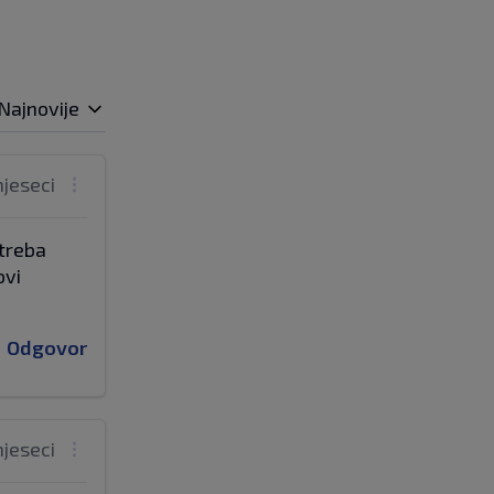
Najnovije
mjeseci
 treba
ovi
Odgovor
mjeseci