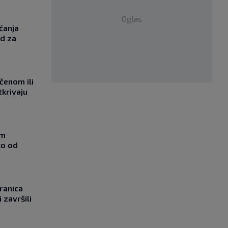
Oglas
ćanja
od za
učenom ili
tkrivaju
om
ko od
ranica
 završili