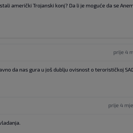
ostali američki Trojanski konj? Da li je moguće da se Anem
prije 4 
no da nas gura u još dublju ovisnost o terorističkoj SA
prije 4 mj
vladanja.