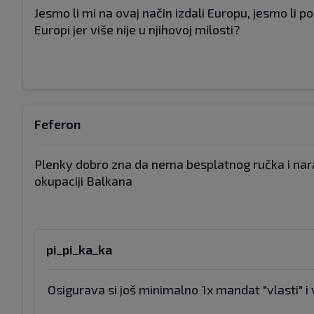
Jesmo li mi na ovaj način izdali Europu, jesmo li p
Europi jer više nije u njihovoj milosti?
Feferon
Plenky dobro zna da nema besplatnog ručka i narav
okupaciji Balkana
pi_pi_ka_ka
Osigurava si još minimalno 1x mandat "vlasti" i 