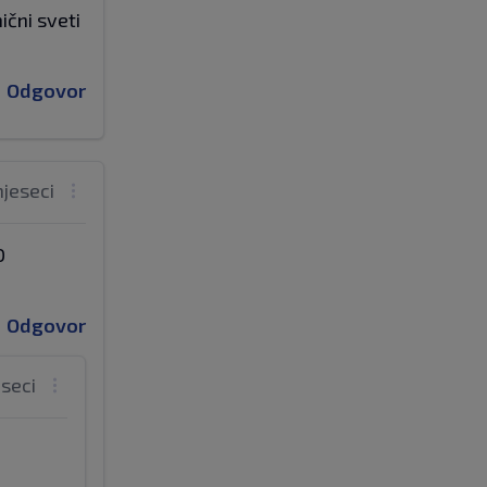
ični sveti
Odgovor
mjeseci
D
Odgovor
eseci