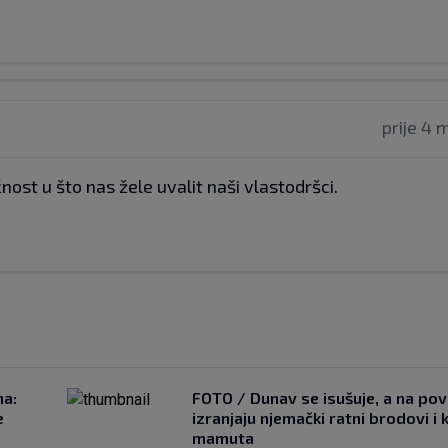
prije 4 
ost u što nas žele uvalit naši vlastodršci.
na:
FOTO / Dunav se isušuje, a na pov
e
izranjaju njemački ratni brodovi i 
mamuta