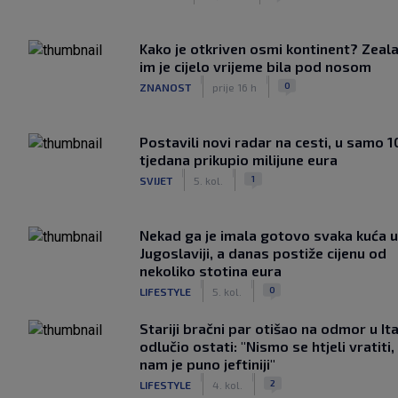
Kako je otkriven osmi kontinent? Zeala
im je cijelo vrijeme bila pod nosom
|
|
0
ZNANOST
prije 16 h
Postavili novi radar na cesti, u samo 1
tjedana prikupio milijune eura
|
|
1
SVIJET
5. kol.
Nekad ga je imala gotovo svaka kuća u
Jugoslaviji, a danas postiže cijenu od
nekoliko stotina eura
|
|
0
LIFESTYLE
5. kol.
Stariji bračni par otišao na odmor u Ital
odlučio ostati: "Nismo se htjeli vratiti,
nam je puno jeftiniji"
|
|
2
LIFESTYLE
4. kol.