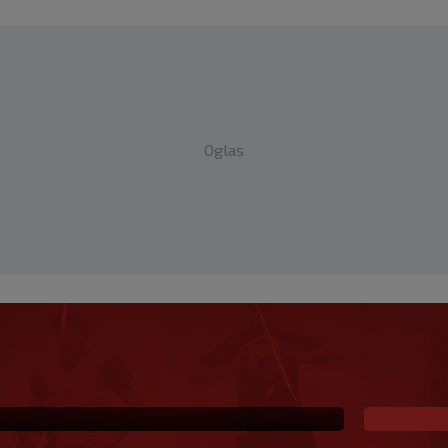
Oglas
 već šest godina