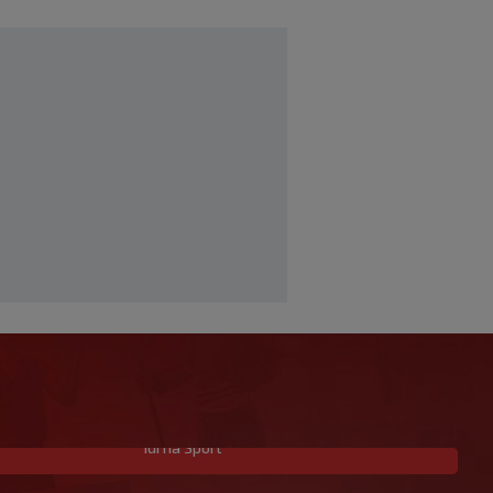
Idi na Sport
Garcia istaknuo jednog igrača: ‘On je