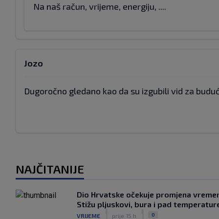
Na naš račun, vrijeme, energiju, ....
Jozo
Dugoročno gledano kao da su izgubili vid za budućn
NAJČITANIJE
Dio Hrvatske očekuje promjena vreme
Stižu pljuskovi, bura i pad temperatur
|
|
0
VRIJEME
prije 15 h