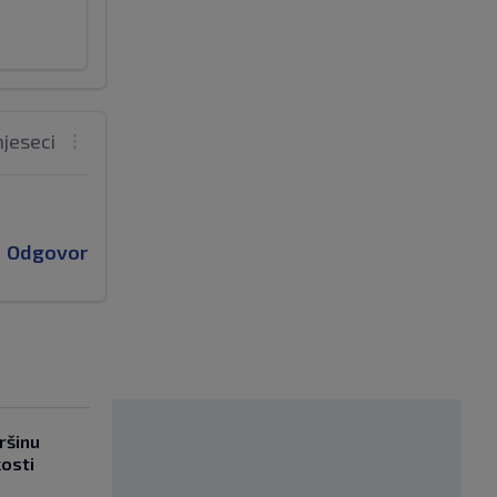
mjeseci
Odgovor
ršinu
kosti