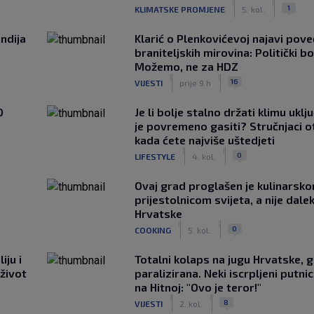
|
|
1
KLIMATSKE PROMJENE
5. kol.
ndija
Klarić o Plenkovićevoj najavi pove
braniteljskih mirovina: Politički b
Možemo, ne za HDZ
|
|
16
VIJESTI
prije 9 h
0
Je li bolje stalno držati klimu uklj
je povremeno gasiti? Stručnjaci o
kada ćete najviše uštedjeti
|
|
0
LIFESTYLE
4. kol.
Ovaj grad proglašen je kulinarsk
prijestolnicom svijeta, a nije dale
Hrvatske
|
|
0
COOKING
5. kol.
iju i
Totalni kolaps na jugu Hrvatske, g
 život
paralizirana. Neki iscrpljeni putnici
na Hitnoj: "Ovo je teror!"
|
|
8
VIJESTI
2. kol.