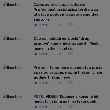
Zaboravite skupa sredstva:
Profesionalna čistačica tvrdi da za
blistave podove trebate samo dva
sastojka
|
|
0
LIFESTYLE
6. kol.
Ovo su najbolji europski "drugi
gradovi" koje vrijedi posjetiti. Među
njima i jedan hrvatski
|
|
0
LIFESTYLE
6. kol.
Prirodni fenomen u susjedstvu pruža
spas od vrućina, u špilji tijekom cijele
godine 11 stupnjeva
|
|
1
LIFESTYLE
6. kol.
FOTO, VIDEO/ Kupanje s konjima hit
među turistima na hrvatskoj obali
|
|
1
LIFESTYLE
6. kol.