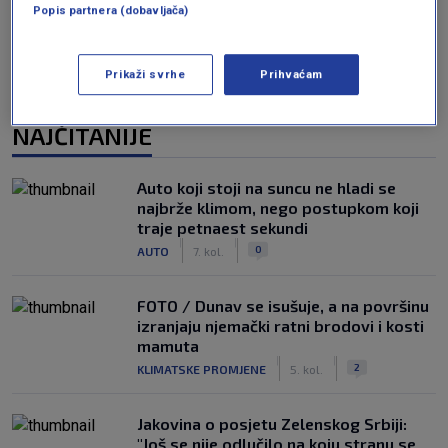
Popis partnera (dobavljača)
Prikaži svrhe
Prihvaćam
NAJČITANIJE
Auto koji stoji na suncu ne hladi se
najbrže klimom, nego postupkom koji
traje petnaest sekundi
|
|
0
AUTO
7. kol.
FOTO / Dunav se isušuje, a na površinu
izranjaju njemački ratni brodovi i kosti
mamuta
|
|
2
KLIMATSKE PROMJENE
5. kol.
Jakovina o posjetu Zelenskog Srbiji:
"Još se nije odlučilo na koju stranu se