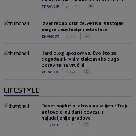
|
|
0
ZDRAVLJE
prije 11 h
Izvanredno otkriće: Aktivni sastojak
Viagre zaustavlja metastaze
|
|
2
ZNANOST
6. kol.
Kardiolog upozorava: Evo što se
događa s krvnim tlakom ako dugo
boravite na vrućini
|
|
0
ZDRAVLJE
5. kol.
LIFESTYLE
Deset najdužih letova na svijetu: Traju
gotovo cijeli dan i povezuju
najudaljenije gradove
|
|
0
LIFESTYLE
7. kol.