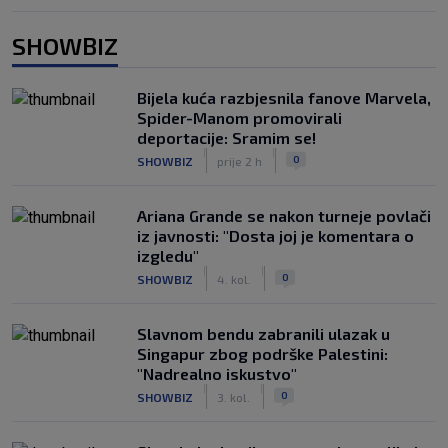
SHOWBIZ
Bijela kuća razbjesnila fanove Marvela,
Spider-Manom promovirali
deportacije: Sramim se!
|
|
0
SHOWBIZ
prije 2 h
Ariana Grande se nakon turneje povlači
iz javnosti: "Dosta joj je komentara o
izgledu"
|
|
0
SHOWBIZ
4. kol.
Slavnom bendu zabranili ulazak u
Singapur zbog podrške Palestini:
"Nadrealno iskustvo"
|
|
0
SHOWBIZ
3. kol.