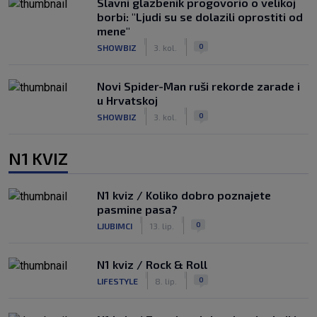
Slavni glazbenik progovorio o velikoj
borbi: "Ljudi su se dolazili oprostiti od
mene"
|
|
0
SHOWBIZ
3. kol.
Novi Spider-Man ruši rekorde zarade i
u Hrvatskoj
|
|
0
SHOWBIZ
3. kol.
N1 KVIZ
N1 kviz / Koliko dobro poznajete
pasmine pasa?
|
|
0
LJUBIMCI
13. lip.
N1 kviz / Rock & Roll
|
|
0
LIFESTYLE
8. lip.