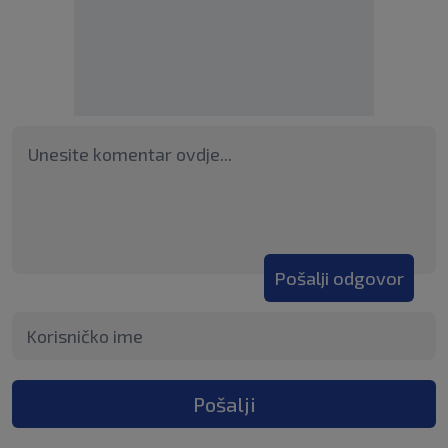
Pošalji odgovor
Pošalji