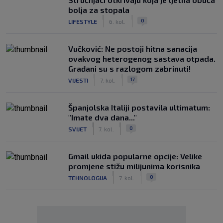
bolja za stopala
|
|
0
LIFESTYLE
6. kol.
Vučković: Ne postoji hitna sanacija
ovakvog heterogenog sastava otpada.
Građani su s razlogom zabrinuti!
|
|
17
VIJESTI
7. kol.
Španjolska Italiji postavila ultimatum:
"Imate dva dana..."
|
|
0
SVIJET
7. kol.
Gmail ukida popularne opcije: Velike
promjene stižu milijunima korisnika
|
|
0
TEHNOLOGIJA
7. kol.