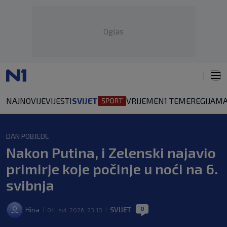
Oglas
NAJNOVIJE
VIJESTI
SVIJET
VRIJEME
N1 TEME
REGIJA
MA
DAN POBJEDE
Nakon Putina, i Zelenski najavio
primirje koje počinje u noći na 6.
svibnja
0
Hina
SVIJET
04. svi. 2026. 23:18
|
|
|