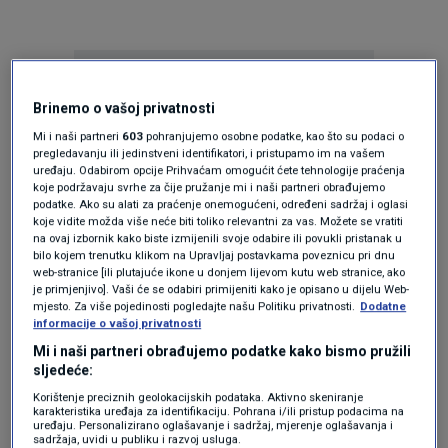
Brinemo o vašoj privatnosti
Mi i naši partneri
603
pohranjujemo osobne podatke, kao što su podaci o
pregledavanju ili jedinstveni identifikatori, i pristupamo im na vašem
uređaju. Odabirom opcije Prihvaćam omogućit ćete tehnologije praćenja
Oglas
koje podržavaju svrhe za čije pružanje mi i naši partneri obrađujemo
podatke. Ako su alati za praćenje onemogućeni, određeni sadržaj i oglasi
koje vidite možda više neće biti toliko relevantni za vas. Možete se vratiti
na ovaj izbornik kako biste izmijenili svoje odabire ili povukli pristanak u
bilo kojem trenutku klikom na Upravljaj postavkama poveznicu pri dnu
web-stranice [ili plutajuće ikone u donjem lijevom kutu web stranice, ako
je primjenjivo]. Vaši će se odabiri primijeniti kako je opisano u dijelu Web-
mjesto. Za više pojedinosti pogledajte našu Politiku privatnosti.
Dodatne
informacije o vašoj privatnosti
Mi i naši partneri obrađujemo podatke kako bismo pružili
sljedeće:
Korištenje preciznih geolokacijskih podataka. Aktivno skeniranje
karakteristika uređaja za identifikaciju. Pohrana i/ili pristup podacima na
Oglas
uređaju. Personalizirano oglašavanje i sadržaj, mjerenje oglašavanja i
sadržaja, uvidi u publiku i razvoj usluga.