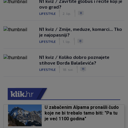
N1 kviz / Zavrtite globus i recite koji je
ovo grad?
|
|
0
LIFESTYLE
2. lip.
N1 kviz / Zmije, meduze, komarci... Tko
je najopasniji?
|
|
0
LIFESTYLE
1. lip.
N1 kviz / Koliko dobro poznajete
stihove Đorđa Balaševića?
|
|
11
LIFESTYLE
18. svi.
U zabačenim Alpama pronašli čudo
koje ne bi trebalo tamo biti: "Pa tu
je već 1100 godina"