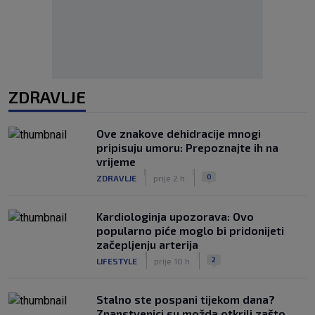
ZDRAVLJE
Ove znakove dehidracije mnogi
pripisuju umoru: Prepoznajte ih na
vrijeme
|
|
0
ZDRAVLJE
prije 2 h
Kardiologinja upozorava: Ovo
popularno piće moglo bi pridonijeti
začepljenju arterija
|
|
2
LIFESTYLE
prije 10 h
Stalno ste pospani tijekom dana?
Znanstvenici su možda otkrili zašto