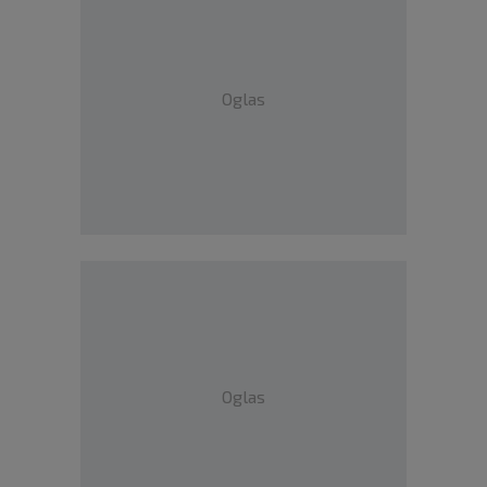
Oglas
Oglas