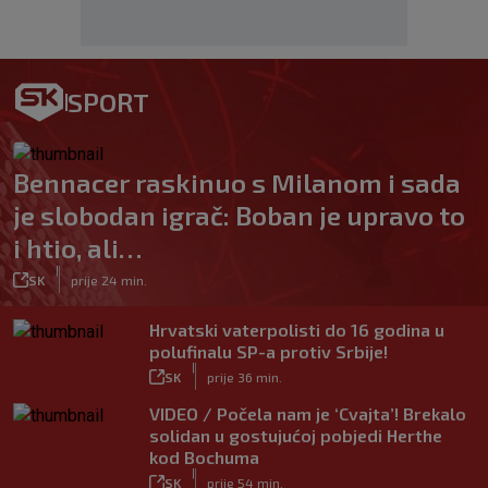
SPORT
Bennacer raskinuo s Milanom i sada
je slobodan igrač: Boban je upravo to
i htio, ali…
|
SK
prije 24 min.
Hrvatski vaterpolisti do 16 godina u
polufinalu SP-a protiv Srbije!
|
SK
prije 36 min.
VIDEO / Počela nam je ‘Cvajta’! Brekalo
solidan u gostujućoj pobjedi Herthe
kod Bochuma
|
SK
prije 54 min.