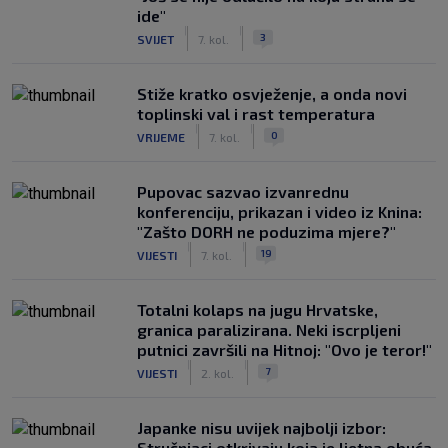
ide"
|
|
3
SVIJET
7. kol.
Stiže kratko osvježenje, a onda novi
toplinski val i rast temperatura
|
|
0
VRIJEME
7. kol.
Pupovac sazvao izvanrednu
konferenciju, prikazan i video iz Knina:
"Zašto DORH ne poduzima mjere?"
|
|
19
VIJESTI
7. kol.
Totalni kolaps na jugu Hrvatske,
granica paralizirana. Neki iscrpljeni
putnici završili na Hitnoj: "Ovo je teror!"
|
|
7
VIJESTI
2. kol.
Japanke nisu uvijek najbolji izbor:
Stručnjaci otkrivaju koja je ljetna obuća