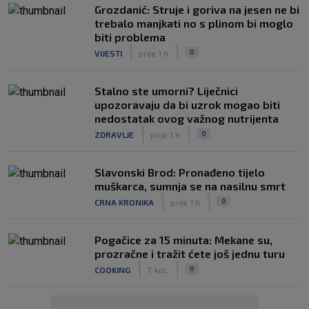
Grozdanić: Struje i goriva na jesen ne bi
trebalo manjkati no s plinom bi moglo
biti problema
|
|
0
VIJESTI
prije 1 h
Stalno ste umorni? Liječnici
upozoravaju da bi uzrok mogao biti
nedostatak ovog važnog nutrijenta
|
|
0
ZDRAVLJE
prije 1 h
Slavonski Brod: Pronađeno tijelo
muškarca, sumnja se na nasilnu smrt
|
|
0
CRNA KRONIKA
prije 1 h
Pogačice za 15 minuta: Mekane su,
prozračne i tražit ćete još jednu turu
|
|
0
COOKING
7. kol.