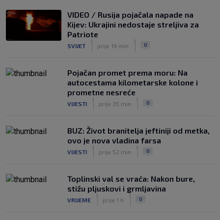
Veliko priznanje za hrvatskog
VIDEO / Rusija pojačala napade na
stručnjaka: Jurica Žuža novi je pomoćni
Kijev: Ukrajini nedostaje streljiva za
trener Barcelone
Patriote
|
|
|
SK
prije 2 h
0
SVIJET
prije 19 min
Pojačan promet prema moru: Na
autocestama kilometarske kolone i
prometne nesreće
|
|
0
VIJESTI
prije 35 min
BUZ: Život branitelja jeftiniji od metka,
ovo je nova vladina farsa
|
|
0
VIJESTI
prije 52 min
Toplinski val se vraća: Nakon bure,
stižu pljuskovi i grmljavina
|
|
0
VRIJEME
prije 1 h