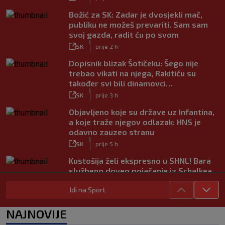
Božić za SK: Zadar je dvosjekli mač,
publiku ne možeš prevariti. Sam sam
svoj gazda, radit ću po svom
|
SK
prije 2 h
Dopisnik blizak Šotičeku: Šego nije
trebao vikati na njega, Rakitiću su
također svi bili dinamovci…
|
SK
prije 3 h
Objavljeno koje su države uz Infantina,
a koje traže njegov odlazak: HNS je
odavno zauzeo stranu
|
SK
prije 5 h
Kustošija želi ekspresno u SHNL! Bara
službeno doveo pojačanje iz Schalkea
|
SK
prije 4 h
Idi na Sport
Tomiyasu se vraća u Premier ligu,
postat će suigrač bivšeg Vatrenog
NAJNOVIJE
|
SK
prije 3 h