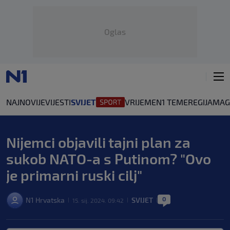
Oglas
NAJNOVIJE
VIJESTI
SVIJET
VRIJEME
N1 TEME
REGIJA
MAG
Nijemci objavili tajni plan za
sukob NATO-a s Putinom? "Ovo
je primarni ruski cilj"
0
N1 Hrvatska
SVIJET
15. sij. 2024. 09:42
|
|
|