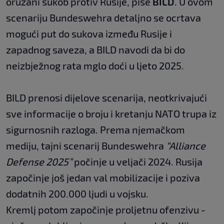
oružani sukob protiv Rusije, piše
BILD
. U ovom
scenariju Bundeswehra detaljno se ocrtava
mogući put do sukova između Rusije i
zapadnog saveza, a BILD navodi da bi do
neizbježnog rata mglo doći u ljeto 2025.
BILD prenosi dijelove scenarija, neotkrivajući
sve informacije o broju i kretanju NATO trupa iz
sigurnosnih razloga. Prema njemačkom
mediju, tajni scenarij Bundeswehra
“Alliance
Defense 2025”
počinje u veljači 2024. Rusija
započinje još jedan val mobilizacije i poziva
dodatnih 200.000 ljudi u vojsku.
Kremlj potom započinje proljetnu ofenzivu -