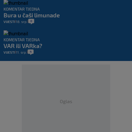
KOMENTAR TJEDNA
Bura u čaši limunade
0
VIJESTI
18. srp.
|
|
KOMENTAR TJEDNA
VAR ili VARka?
4
VIJESTI
11. srp.
|
|
Oglas