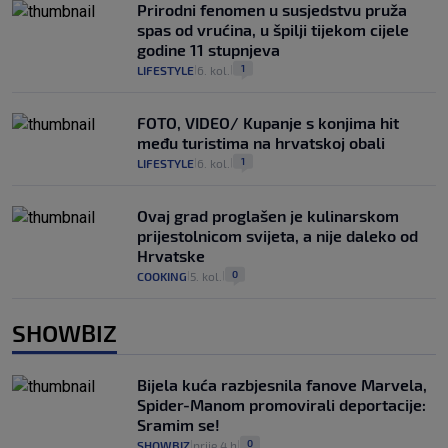
Prirodni fenomen u susjedstvu pruža
spas od vrućina, u špilji tijekom cijele
godine 11 stupnjeva
1
LIFESTYLE
6. kol.
|
|
FOTO, VIDEO/ Kupanje s konjima hit
među turistima na hrvatskoj obali
1
LIFESTYLE
6. kol.
|
|
Ovaj grad proglašen je kulinarskom
prijestolnicom svijeta, a nije daleko od
Hrvatske
0
COOKING
5. kol.
|
|
SHOWBIZ
Bijela kuća razbjesnila fanove Marvela,
Spider-Manom promovirali deportacije:
Sramim se!
0
SHOWBIZ
prije 4 h
|
|