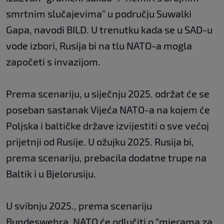
smrtnim slučajevima" u području Suwalki
Gapa, navodi BILD. U trenutku kada se u SAD-u
vode izbori, Rusija bi na tlu NATO-a mogla
započeti s invazijom.
Prema scenariju, u siječnju 2025. održat će se
poseban sastanak Vijeća NATO-a na kojem će
Poljska i baltičke države izvijestiti o sve većoj
prijetnji od Rusije. U ožujku 2025. Rusija bi,
prema scenariju, prebacila dodatne trupe na
Baltik i u Bjelorusiju.
U svibnju 2025., prema scenariju
Bundeswehra, NATO će odlučiti o “mjerama za