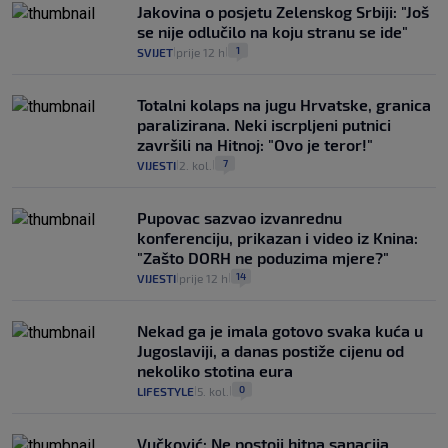
Jakovina o posjetu Zelenskog Srbiji: "Još
se nije odlučilo na koju stranu se ide"
1
SVIJET
prije 12 h
|
|
Totalni kolaps na jugu Hrvatske, granica
paralizirana. Neki iscrpljeni putnici
završili na Hitnoj: "Ovo je teror!"
7
VIJESTI
2. kol.
|
|
Pupovac sazvao izvanrednu
konferenciju, prikazan i video iz Knina:
"Zašto DORH ne poduzima mjere?"
14
VIJESTI
prije 12 h
|
|
Nekad ga je imala gotovo svaka kuća u
Jugoslaviji, a danas postiže cijenu od
nekoliko stotina eura
0
LIFESTYLE
5. kol.
|
|
Vučković: Ne postoji hitna sanacija