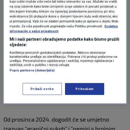
vojnika. No, još jednom će Rusija započeti s
koje vidite možda više neće biti toliko relevantni za vas. Možete se vratiti
na ovaj izbornik kako biste izmijenili svoje odabire ili povukli pristanak u
masovnim gomilanjem trupa na granici, a ovaj
bilo kojem trenutku klikom na Upravljaj postavkama poveznicu pri dnu
web-stranice [ili plutajuće ikone u donjem lijevom kutu web stranice, ako
put će to biti na granici s Poljskom i Litvom.
je primjenjivo]. Vaši će se odabiri primijeniti kako je opisano u dijelu Web-
mjesto. Za više pojedinosti pogledajte našu Politiku privatnosti.
Dodatne
informacije o vašoj privatnosti
Prema tajnom dokumentu, tada bi moglo doći
Mi i naši partneri obrađujemo podatke kako bismo pružili
sljedeće:
do eskalacije. U listopadu bi Rusija premjestila
Korištenje preciznih geolokacijskih podataka. Aktivno skeniranje
trupe i rakete srednjeg dometa u Kalinjingrad i
karakteristika uređaja za identifikaciju. Pohrana i/ili pristup podacima na
uređaju. Personalizirano oglašavanje i sadržaj, mjerenje oglašavanja i
nastavila naoružavati svoju eksklavu.
sadržaja, uvidi u publiku i razvoj usluga.
Popis partnera (dobavljača)
Eskalacija već sljedeće
Prikaži svrhe
Prihvaćam
godine?
Od prosinca 2024. dogodit će se umjetno
izazvan "granični sukob" i "nemiri s brojnim