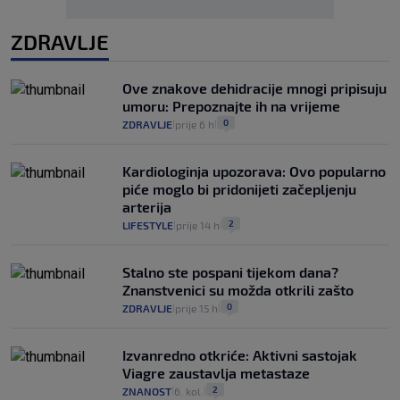
ZDRAVLJE
Ove znakove dehidracije mnogi pripisuju
umoru: Prepoznajte ih na vrijeme
0
ZDRAVLJE
prije 6 h
|
|
Kardiologinja upozorava: Ovo popularno
piće moglo bi pridonijeti začepljenju
arterija
2
LIFESTYLE
prije 14 h
|
|
Stalno ste pospani tijekom dana?
Znanstvenici su možda otkrili zašto
0
ZDRAVLJE
prije 15 h
|
|
Izvanredno otkriće: Aktivni sastojak
Viagre zaustavlja metastaze
2
ZNANOST
6. kol.
|
|