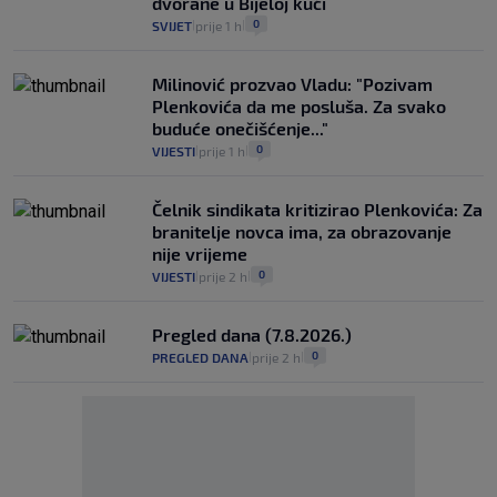
dvorane u Bijeloj kući
0
SVIJET
prije 1 h
|
|
Milinović prozvao Vladu: "Pozivam
Plenkovića da me posluša. Za svako
buduće onečišćenje..."
0
VIJESTI
prije 1 h
|
|
Čelnik sindikata kritizirao Plenkovića: Za
branitelje novca ima, za obrazovanje
nije vrijeme
0
VIJESTI
prije 2 h
|
|
Pregled dana (7.8.2026.)
0
PREGLED DANA
prije 2 h
|
|