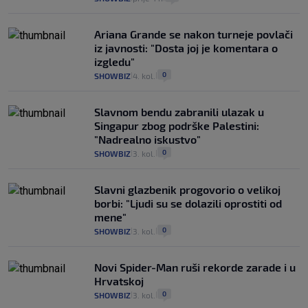
Ariana Grande se nakon turneje povlači
iz javnosti: "Dosta joj je komentara o
izgledu"
0
SHOWBIZ
4. kol.
|
|
Slavnom bendu zabranili ulazak u
Singapur zbog podrške Palestini:
"Nadrealno iskustvo"
0
SHOWBIZ
3. kol.
|
|
Slavni glazbenik progovorio o velikoj
borbi: "Ljudi su se dolazili oprostiti od
mene"
0
SHOWBIZ
3. kol.
|
|
Novi Spider-Man ruši rekorde zarade i u
Hrvatskoj
0
SHOWBIZ
3. kol.
|
|