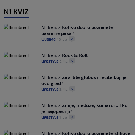
N1 KVIZ
N1 kviz / Koliko dobro poznajete
pasmine pasa?
0
LJUBIMCI
13. lip.
|
|
N1 kviz / Rock & Roll
0
LIFESTYLE
8. lip.
|
|
N1 kviz / Zavrtite globus i recite koji je
ovo grad?
0
LIFESTYLE
2. lip.
|
|
N1 kviz / Zmije, meduze, komarci... Tko
je najopasniji?
0
LIFESTYLE
1. lip.
|
|
N1 kviz / Koliko dobro poznajete stihove