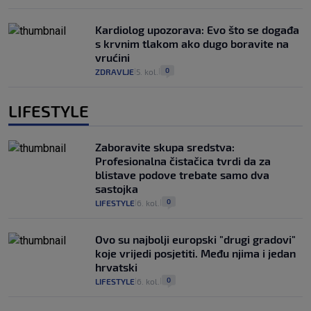
Kardiolog upozorava: Evo što se događa
s krvnim tlakom ako dugo boravite na
vrućini
0
ZDRAVLJE
5. kol.
|
|
LIFESTYLE
Zaboravite skupa sredstva:
Profesionalna čistačica tvrdi da za
blistave podove trebate samo dva
sastojka
0
LIFESTYLE
6. kol.
|
|
Ovo su najbolji europski "drugi gradovi"
koje vrijedi posjetiti. Među njima i jedan
hrvatski
0
LIFESTYLE
6. kol.
|
|