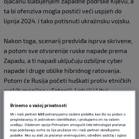
ojačanu slabljenjem zapadne podrške Kijevu, a
ta bi ofenziva mogla postići veći uspjeh do
lipnja 2024. i tako potisnuti ukrajinsku vojsku.
Nakon toga, scenarij predviđa isprva skrivene,
a potom sve otvorenije ruske napade prema
Zapadu, a ti napadi uključuju ozbiljne cyber
napade i druge oblike hibridnog ratovanja.
Potom će Rusija početi huškati protiv etničkih
ruskih manjina u Estoniji, Latviji i Litvi.
Brinemo o vašoj privatnosti
Započet će sukobi koje će Rusija iskoristiti kao
Mi i naši partneri
603
pohranjujemo osobne podatke, kao što su podaci o
zgovor da od rujna u zapadnoj Rusiji i Bjelorusiji
pregledavanju ili jedinstveni identifikatori, i pristupamo im na vašem
uređaju. Odabirom opcije Prihvaćam omogućit ćete tehnologije praćenja
započne veliku vježbu
"Zapad 2024"
s 50.000
koje podržavaju svrhe za čije pružanje mi i naši partneri obrađujemo
podatke. Ako su alati za praćenje onemogućeni, određeni sadržaj i oglasi