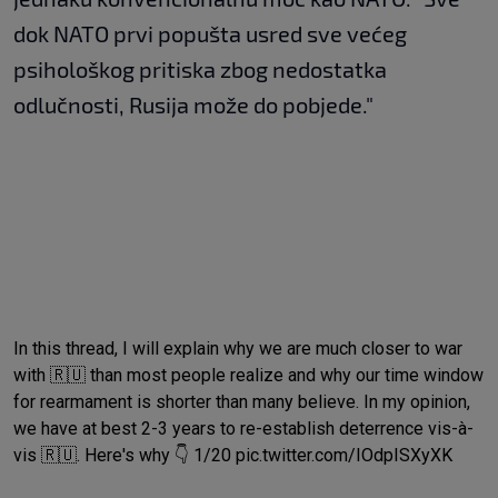
dok NATO prvi popušta usred sve većeg
psihološkog pritiska zbog nedostatka
odlučnosti, Rusija može do pobjede."
In this thread, I will explain why we are much closer to war
with 🇷🇺 than most people realize and why our time window
for rearmament is shorter than many believe. In my opinion,
we have at best 2-3 years to re-establish deterrence vis-à-
vis 🇷🇺. Here's why 👇 1/20
pic.twitter.com/IOdpISXyXK