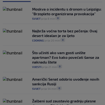
"Kći je otišla na more, a zaboravila
zdravstvenu iskaznicu". Kakva su prava
Moskva o incidentu s dronom u Leipzigu:
pacijenata izvan mjesta prebivališta?
"Brzopleto organizirana provokacija"
1
VIJESTI
1. kol.
|
|
0
SVIJET
prije 8 min
|
|
Najbrža voćna torta bez pečenja: Ovaj
desert idealan je za ljeto
0
COOKING
prije 20 min
|
|
Što učiniti ako vam gosti unište
apartman? Evo kako povećati šanse za
naknadu štete
0
VIJESTI
prije 21 min
|
|
Američki Senat odobrio uvođenje novih
sankcija Rusiji
0
SVIJET
prije 54 min
|
|
Žalbeni sud zaustavio gradnju plesne