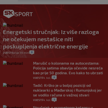
SPORT
Energetski stručnjak: Iz više razloga
ne očekujem nestašice niti
poskupljenja električne energije
0
VIJESTI
prije 39 min
|
|
Marušić o kolonama na autocestama:
Policija satima obavlja očevide nesreća
kao prije 50 godina. Evo kako to ubrzati
6
VIJESTI
4. kol.
|
|
Tadić: Krško je u boljoj poziciji od
nuklearki u Mađarskoj i Rumunjskoj jer
se vodilo računa o važnoj stvari
5
VIJESTI
4. kol.
|
|
Stručnjak o prometnom kolapsu u