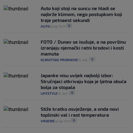
Auto koji stoji na suncu ne hladi se
najbrže klimom, nego postupkom koji
traje petnaest sekundi
0
AUTO
prije 14 h
|
|
FOTO / Dunav se isušuje, a na površinu
izranjaju njemački ratni brodovi i kosti
mamuta
2
KLIMATSKE PROMJENE
5. kol.
|
|
Japanke nisu uvijek najbolji izbor:
Stručnjaci otkrivaju koja je ljetna obuća
bolja za stopala
0
LIFESTYLE
6. kol.
|
|
Stiže kratko osvježenje, a onda novi
toplinski val i rast temperatura
0
VRIJEME
prije 15 h
|
|