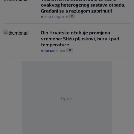
ovakvog heterogenog sastava otpada.
Građani su s razlogom zabrinuti!
13
VIJESTI
prije 10 h
|
|
Dio Hrvatske očekuje promjena
vremena: Stižu pljuskovi, bura i pad
temperature
0
VRIJEME
6. kol.
|
|
Oglas