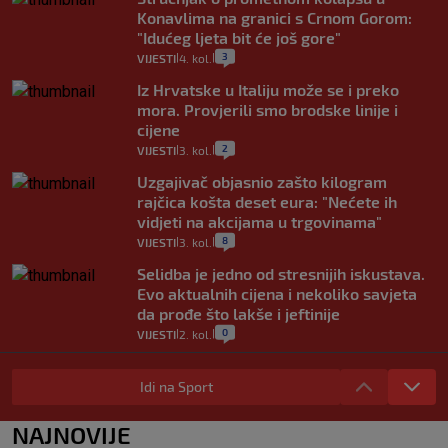
Konavlima na granici s Crnom Gorom:
"Idućeg ljeta bit će još gore"
3
VIJESTI
4. kol.
|
|
Iz Hrvatske u Italiju može se i preko
mora. Provjerili smo brodske linije i
cijene
2
VIJESTI
3. kol.
|
|
Uzgajivač objasnio zašto kilogram
rajčica košta deset eura: "Nećete ih
vidjeti na akcijama u trgovinama"
8
VIJESTI
3. kol.
|
|
Selidba je jedno od stresnijih iskustava.
Evo aktualnih cijena i nekoliko savjeta
da prođe što lakše i jeftinije
0
VIJESTI
2. kol.
|
|
Izračunali smo koliko košta putovanje
automobilom na Hvar iz Zagreba, a
Idi na Sport
koliko iz Osijeka
14
VIJESTI
2. kol.
NAJNOVIJE
|
|