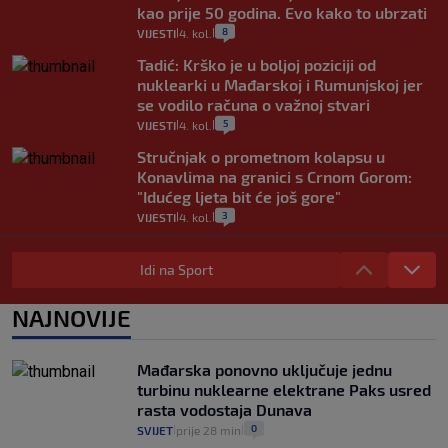
kao prije 50 godina. Evo kako to ubrzati
8
VIJESTI
4. kol.
|
|
Tadić: Krško je u boljoj poziciji od
nuklearki u Mađarskoj i Rumunjskoj jer
se vodilo računa o važnoj stvari
5
VIJESTI
4. kol.
|
|
Stručnjak o prometnom kolapsu u
Konavlima na granici s Crnom Gorom:
"Idućeg ljeta bit će još gore"
3
VIJESTI
4. kol.
|
|
Iz Hrvatske u Italiju može se i preko
mora. Provjerili smo brodske linije i
Idi na Sport
cijene
2
VIJESTI
3. kol.
NAJNOVIJE
|
|
Uzgajivač objasnio zašto kilogram
rajčica košta deset eura: "Nećete ih
Mađarska ponovno uključuje jednu
vidjeti na akcijama u trgovinama"
turbinu nuklearne elektrane Paks usred
8
VIJESTI
3. kol.
|
|
rasta vodostaja Dunava
0
SVIJET
prije 28 min
|
|