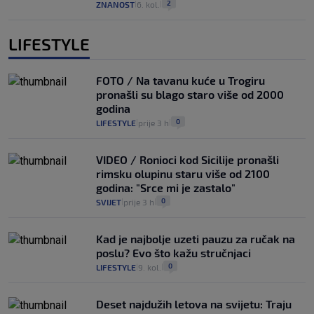
2
ZNANOST
6. kol.
|
|
LIFESTYLE
FOTO / Na tavanu kuće u Trogiru
pronašli su blago staro više od 2000
godina
0
LIFESTYLE
prije 3 h
|
|
VIDEO / Ronioci kod Sicilije pronašli
rimsku olupinu staru više od 2100
godina: "Srce mi je zastalo"
0
SVIJET
prije 3 h
|
|
Kad je najbolje uzeti pauzu za ručak na
poslu? Evo što kažu stručnjaci
0
LIFESTYLE
9. kol.
|
|
Deset najdužih letova na svijetu: Traju