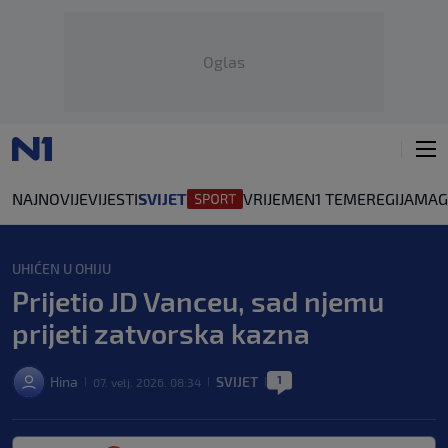
Oglas
NAJNOVIJE
VIJESTI
SVIJET
VRIJEME
N1 TEME
REGIJA
MAG
UHIĆEN U OHIJU
Prijetio JD Vanceu, sad njemu
prijeti zatvorska kazna
1
Hina
SVIJET
07. velj. 2026. 08:34
|
|
|