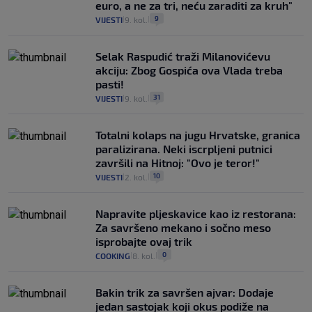
euro, a ne za tri, neću zaraditi za kruh"
9
VIJESTI
9. kol.
|
|
Selak Raspudić traži Milanovićevu
akciju: Zbog Gospića ova Vlada treba
pasti!
31
VIJESTI
9. kol.
|
|
Totalni kolaps na jugu Hrvatske, granica
paralizirana. Neki iscrpljeni putnici
završili na Hitnoj: "Ovo je teror!"
10
VIJESTI
2. kol.
|
|
Napravite pljeskavice kao iz restorana:
Za savršeno mekano i sočno meso
isprobajte ovaj trik
0
COOKING
8. kol.
|
|
Bakin trik za savršen ajvar: Dodaje
jedan sastojak koji okus podiže na