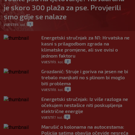
je skoro 300 plaža za pse. Provjerili
smo gdje se nalaze
1
VIJESTI
9. kol.
|
|
Energetski stručnjak za N1: Hrvatska ne
kasni s prilagodbom zgrada na
klimatske promjene, ali sve ovisi o
jednom faktoru
2
VIJESTI
9. kol.
|
|
Grozdanić: Struje i goriva na jesen ne bi
trebalo manjkati no s plinom bi moglo
biti problema
0
VIJESTI
8. kol.
|
|
Energetski stručnjak: Iz više razloga ne
očekujem nestašice niti poskupljenja
električne energije
0
VIJESTI
7. kol.
|
|
Marušić o kolonama na autocestama:
Policija satima obavlja očevide nesreća