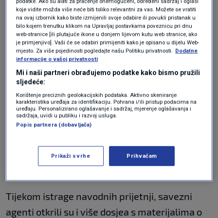
podatke. Ako su alati za praćenje onemogućeni, određeni sadržaj i oglasi
Stručnjaci su upozorili na političko nasilje i
koje vidite možda više neće biti toliko relevantni za vas. Možete se vratiti
na ovaj izbornik kako biste izmijenili svoje odabire ili povukli pristanak u
prijetnje nasiljem u polariziranom SAD-u
bilo kojem trenutku klikom na Upravljaj postavkama poveznicu pri dnu
web-stranice [ili plutajuće ikone u donjem lijevom kutu web stranice, ako
posljednjih godina. Ranije ovog tjedna,
je primjenjivo]. Vaši će se odabiri primijeniti kako je opisano u dijelu Web-
mjesto. Za više pojedinosti pogledajte našu Politiku privatnosti.
Dodatne
izgrednik od 6. siječnja 2021., kojeg je
informacije o vašoj privatnosti
predsjednik
Donald
Trump
pomilovao, priznao
Mi i naši partneri obrađujemo podatke kako bismo pružili
sljedeće:
je krivnju za uznemiravanje nakon što je
Korištenje preciznih geolokacijskih podataka. Aktivno skeniranje
karakteristika uređaja za identifikaciju. Pohrana i/ili pristup podacima na
optužen za prijetnju ubojstvom vođe manjine u
uređaju. Personalizirano oglašavanje i sadržaj, mjerenje oglašavanja i
sadržaja, uvidi u publiku i razvoj usluga.
Zastupničkom domu SAD-a
Hakeema Jeffriesa
.
Popis partnera (dobavljača)
Trump ne želi otkriti hoće li za svog
nasljednika podržati Rubia ili Vancea
Prikaži svrhe
Prihvaćam
SVIJET
5. velj.
|
Tijekom istrage navodnih prijetnji, savezni
agenti otkrili su i više dosjea s materijalima o