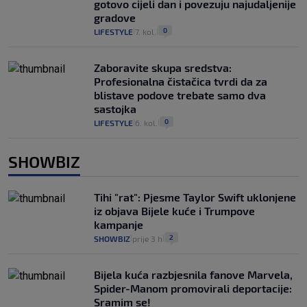
gotovo cijeli dan i povezuju najudaljenije
gradove
0
LIFESTYLE
7. kol.
|
|
Zaboravite skupa sredstva:
Profesionalna čistačica tvrdi da za
blistave podove trebate samo dva
sastojka
0
LIFESTYLE
6. kol.
|
|
SHOWBIZ
Tihi "rat": Pjesme Taylor Swift uklonjene
iz objava Bijele kuće i Trumpove
kampanje
2
SHOWBIZ
prije 3 h
|
|
Bijela kuća razbjesnila fanove Marvela,
Spider-Manom promovirali deportacije:
Sramim se!