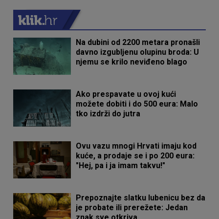
Na dubini od 2200 metara pronašli
davno izgubljenu olupinu broda: U
njemu se krilo neviđeno blago
Ako prespavate u ovoj kući
možete dobiti i do 500 eura: Malo
tko izdrži do jutra
Ovu vazu mnogi Hrvati imaju kod
kuće, a prodaje se i po 200 eura:
"Hej, pa i ja imam takvu!"
Prepoznajte slatku lubenicu bez da
je probate ili prerežete: Jedan
znak sve otkriva