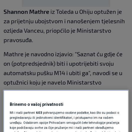
Shannon Mathre
iz Toleda u Ohiju optužen je
za prijetnju ubojstvom i nanošenjem tjelesnih
ozljeda Vanceu, priopćilo je Ministarstvo
pravosuđa.
Mathre je navodno izjavio: "Saznat ću gdje će
on (potpredsjednik) biti i upotrijebiti svoju
automatsku pušku M14 i ubiti ga", navodi se u
optužnici koju je navelo Ministarstvo
pravosuđa.
Brinemo o vašoj privatnosti
Mathrea su uhitili agenti američke tajne
Mi i naši partneri
603
pohranjujemo osobne podatke, kao što su podaci o
službe. Odvjetnik Mathrea nije odmah bio
pregledavanju ili jedinstveni identifikatori, i pristupamo im na vašem
uređaju. Odabirom opcije Prihvaćam omogućit ćete tehnologije praćenja
dostupan.
koje podržavaju svrhe za čije pružanje mi i naši partneri obrađujemo