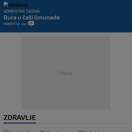
KOMENTAR TJEDNA
Bura u čaši limunade
0
VIJESTI
18. srp.
|
|
Oglas
ZDRAVLJE