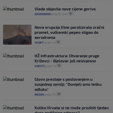
Vlada objavila nove cijene goriva
0
EKONOMIJA
prije 51 min
|
|
Nova erupcija Etne paralizirala zračni
promet, vulkanski pepeo stigao do
aerodroma
0
SVIJET
prije 1 h
|
|
HŽ Infrastruktura: Otvaranje pruge
Križevci - Bjelovar još neizvjesno
0
VIJESTI
prije 1 h
|
|
Glovo prestaje s poslovanjem u
susjednoj zemlji: "Donijeli smo tešku
odluku"
0
REGIJA
prije 1 h
|
|
Koliko Hrvata si ne može priuštiti tjedan
dana godišnjeg odmora?