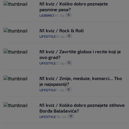
N1 kviz / Koliko dobro poznajete
pasmine pasa?
0
LJUBIMCI
13. lip.
|
|
N1 kviz / Rock & Roll
0
LIFESTYLE
8. lip.
|
|
N1 kviz / Zavrtite globus i recite koji je
ovo grad?
0
LIFESTYLE
2. lip.
|
|
N1 kviz / Zmije, meduze, komarci... Tko
je najopasniji?
0
LIFESTYLE
1. lip.
|
|
N1 kviz / Koliko dobro poznajete stihove
Đorđa Balaševića?
11
LIFESTYLE
18. svi.
|
|