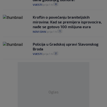
0
VIJESTI
prije 1 h
|
|
Kroflin o povećanju braniteljskih
mirovina: Kad se premijera isprovocira,
nađe se gotovo 100 milijuna eura
1
NOVI DAN
prije 1 h
|
|
Policija u Gradskoj upravi Slavonskog
Broda
2
VIJESTI
prije 1 h
|
|
Oglas