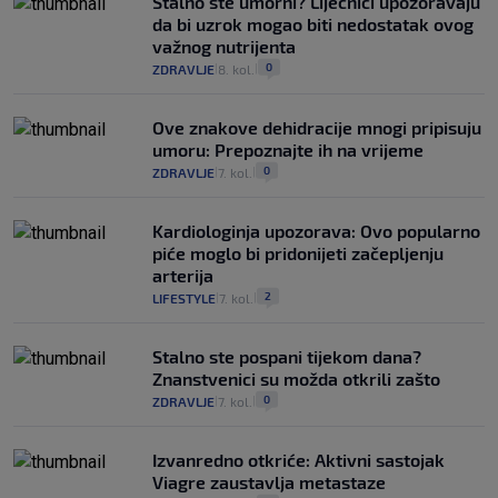
Stalno ste umorni? Liječnici upozoravaju
da bi uzrok mogao biti nedostatak ovog
važnog nutrijenta
0
ZDRAVLJE
8. kol.
|
|
Ove znakove dehidracije mnogi pripisuju
umoru: Prepoznajte ih na vrijeme
0
ZDRAVLJE
7. kol.
|
|
Kardiologinja upozorava: Ovo popularno
piće moglo bi pridonijeti začepljenju
arterija
2
LIFESTYLE
7. kol.
|
|
Stalno ste pospani tijekom dana?
Znanstvenici su možda otkrili zašto
0
ZDRAVLJE
7. kol.
|
|
Izvanredno otkriće: Aktivni sastojak
Viagre zaustavlja metastaze