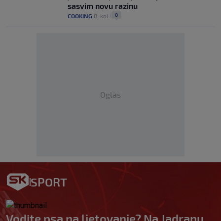
sasvim novu razinu
0
COOKING
8. kol.
|
|
Oglas
SPORT
Vodite psa na ljetovanje? Na Jadranu