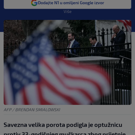
Dodajte N1 u omiljeni Google izvor
Više
AFP / BRENDAN SMIALOWSKI
Savezna velika porota podigla je optužnicu
protiv 33-godišnjeg muškarca zbog prijetnje