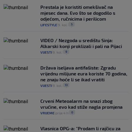
Prestala je koristiti omekšivač na
mjesec dana. Evo što se dogodilo s
odjećom, ručnicima i perilicom
5
LIFESTYLE
9. kol.
|
|
VIDEO / Nezgoda u središtu Sinja:
Alkarski konji proklizali i pali na Pijaci
9
VIJESTI
9. kol.
|
|
Država iseljava antifašiste: Zgradu
vrijednu milijune eura koriste 70 godina,
ne znaju hoće li se ikad vratiti
13
VIJESTI
9. kol.
|
|
Crveni Meteoalarm na snazi zbog
vrućine, evo kad stiže nagla promjena
0
VRIJEME
prije 4 h
|
|
Vlasnica OPG-a: "Prodam li rajčicu za