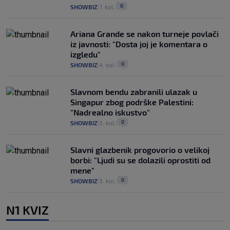
0
SHOWBIZ
7. kol.
|
|
Ariana Grande se nakon turneje povlači
iz javnosti: "Dosta joj je komentara o
izgledu"
0
SHOWBIZ
4. kol.
|
|
Slavnom bendu zabranili ulazak u
Singapur zbog podrške Palestini:
"Nadrealno iskustvo"
0
SHOWBIZ
3. kol.
|
|
Slavni glazbenik progovorio o velikoj
borbi: "Ljudi su se dolazili oprostiti od
mene"
0
SHOWBIZ
3. kol.
|
|
N1 KVIZ