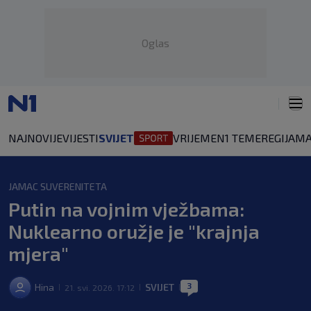
Oglas
NAJNOVIJE
VIJESTI
SVIJET
VRIJEME
N1 TEME
REGIJA
MA
JAMAC SUVERENITETA
Putin na vojnim vježbama:
Nuklearno oružje je "krajnja
mjera"
3
Hina
SVIJET
21. svi. 2026. 17:12
|
|
|