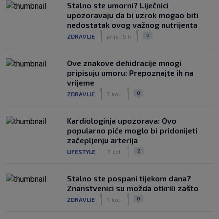
Stalno ste umorni? Liječnici
upozoravaju da bi uzrok mogao biti
nedostatak ovog važnog nutrijenta
|
|
0
ZDRAVLJE
prije 15 h
Ove znakove dehidracije mnogi
pripisuju umoru: Prepoznajte ih na
vrijeme
|
|
0
ZDRAVLJE
7. kol.
Kardiologinja upozorava: Ovo
popularno piće moglo bi pridonijeti
začepljenju arterija
|
|
2
LIFESTYLE
7. kol.
Stalno ste pospani tijekom dana?
Znanstvenici su možda otkrili zašto
|
|
0
ZDRAVLJE
7. kol.