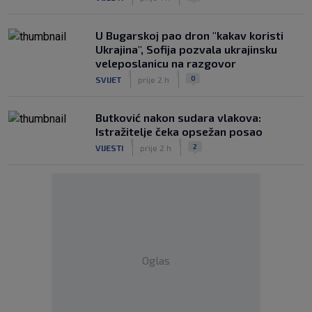
U Bugarskoj pao dron "kakav koristi
Ukrajina", Sofija pozvala ukrajinsku
veleposlanicu na razgovor
|
|
0
SVIJET
prije 2 h
Butković nakon sudara vlakova:
Istražitelje čeka opsežan posao
|
|
2
VIJESTI
prije 2 h
Oglas