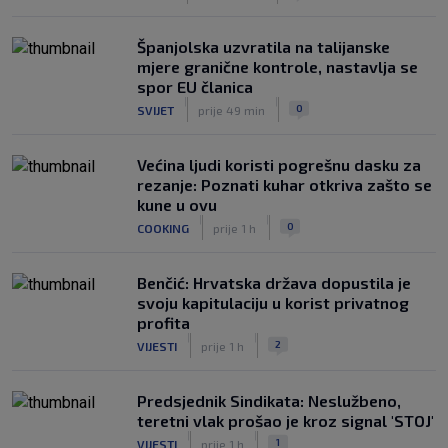
Španjolska uzvratila na talijanske
mjere granične kontrole, nastavlja se
spor EU članica
|
|
0
SVIJET
prije 49 min
Većina ljudi koristi pogrešnu dasku za
rezanje: Poznati kuhar otkriva zašto se
kune u ovu
|
|
0
COOKING
prije 1 h
Benčić: Hrvatska država dopustila je
svoju kapitulaciju u korist privatnog
profita
|
|
2
VIJESTI
prije 1 h
Predsjednik Sindikata: Neslužbeno,
teretni vlak prošao je kroz signal 'STOJ'
|
|
1
VIJESTI
prije 1 h