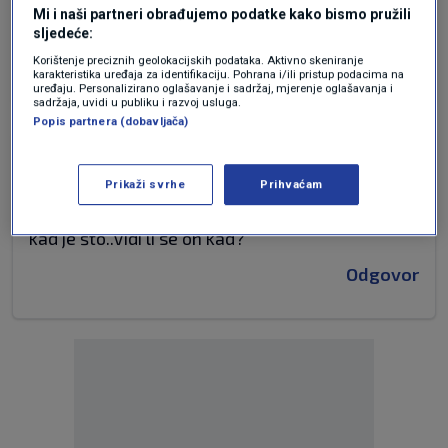
Mi i naši partneri obrađujemo podatke kako bismo pružili
Suicidalan lik koji ima problema sam sa sobom.
sljedeće:
Odgovor
Korištenje preciznih geolokacijskih podataka. Aktivno skeniranje
karakteristika uređaja za identifikaciju. Pohrana i/ili pristup podacima na
uređaju. Personalizirano oglašavanje i sadržaj, mjerenje oglašavanja i
sadržaja, uvidi u publiku i razvoj usluga.
Popis partnera (dobavljača)
prije 3 mjeseci
Magy
Prikaži svrhe
Prihvaćam
Bože dragi, ovaj frustrirani kepec nam prijeti
kad je što..Vidi li se on kad?
Odgovor