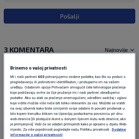
Pošalji
3 KOMENTARA
Najnovije
Brinemo o vašoj privatnosti
prije 3 mjeseci
ANTE BAN
Mi i naši partneri
603
pohranjujemo osobne podatke, kao što su podaci o
pregledavanju ili jedinstveni identifikatori, i pristupamo im na vašem
uređaju. Odabirom opcije Prihvaćam omogućit ćete tehnologije praćenja
Pa- upotrijebi ga- ako smiješ!
koje podržavaju svrhe za čije pružanje mi i naši partneri obrađujemo
podatke. Ako su alati za praćenje onemogućeni, određeni sadržaj i oglasi
Odgovor
koje vidite možda više neće biti toliko relevantni za vas. Možete se vratiti
na ovaj izbornik kako biste izmijenili svoje odabire ili povukli pristanak u
bilo kojem trenutku klikom na Upravljaj postavkama poveznicu pri dnu
web-stranice [ili plutajuće ikone u donjem lijevom kutu web stranice, ako
je primjenjivo]. Vaši će se odabiri primijeniti kako je opisano u dijelu Web-
prije 3 mjeseci
Redil
mjesto. Za više pojedinosti pogledajte našu Politiku privatnosti.
Dodatne
informacije o vašoj privatnosti