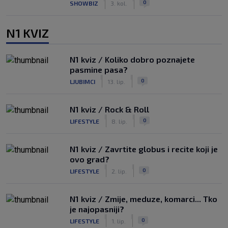
0
SHOWBIZ
3. kol.
N1 KVIZ
N1 kviz / Koliko dobro poznajete
pasmine pasa?
|
|
0
LJUBIMCI
13. lip.
N1 kviz / Rock & Roll
|
|
0
LIFESTYLE
8. lip.
N1 kviz / Zavrtite globus i recite koji je
ovo grad?
|
|
0
LIFESTYLE
2. lip.
N1 kviz / Zmije, meduze, komarci... Tko
je najopasniji?
|
|
0
LIFESTYLE
1. lip.