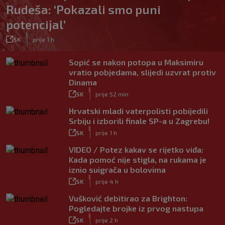
Rudeša: ‘Pokazali smo puni
potencijal’
|
SK
prije 1 h
Sopić se nakon potopa u Maksimiru
vratio pobjedama, slijedi uzvrat protiv
Dinama
|
SK
prije 52 min
Hrvatski mladi vaterpolisti pobijedili
Srbiju i izborili finale SP-a u Zagrebu!
|
SK
prije 1 h
VIDEO / Potez kakav se rijetko viđa:
Kada pomoć nije stigla, na rukama je
iznio suigrača u bolovima
|
SK
prije 4 h
Vušković debitirao za Brighton:
Pogledajte brojke iz prvog nastupa
|
SK
prije 2 h