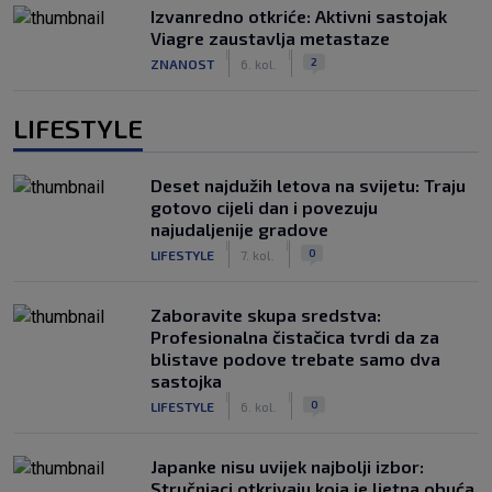
Izvanredno otkriće: Aktivni sastojak
Viagre zaustavlja metastaze
|
|
2
ZNANOST
6. kol.
LIFESTYLE
Deset najdužih letova na svijetu: Traju
gotovo cijeli dan i povezuju
najudaljenije gradove
|
|
0
LIFESTYLE
7. kol.
Zaboravite skupa sredstva:
Profesionalna čistačica tvrdi da za
blistave podove trebate samo dva
sastojka
|
|
0
LIFESTYLE
6. kol.
Japanke nisu uvijek najbolji izbor:
Stručnjaci otkrivaju koja je ljetna obuća