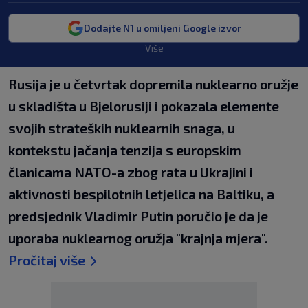
Dodajte N1 u omiljeni Google izvor
Više
Rusija je u četvrtak dopremila nuklearno oružje
u skladišta u Bjelorusiji i pokazala elemente
svojih strateških nuklearnih snaga, u
kontekstu jačanja tenzija s europskim
članicama NATO-a zbog rata u Ukrajini i
aktivnosti bespilotnih letjelica na Baltiku, a
predsjednik Vladimir Putin poručio je da je
uporaba nuklearnog oružja "krajnja mjera".
Pročitaj više