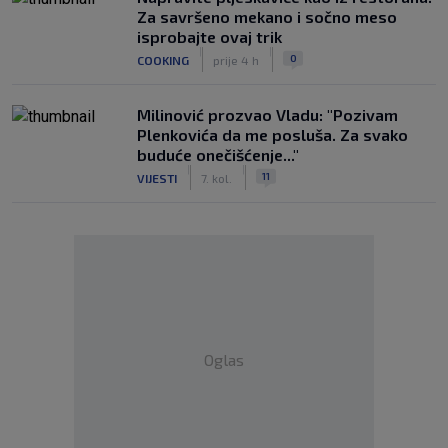
Za savršeno mekano i sočno meso
isprobajte ovaj trik
|
|
0
COOKING
prije 4 h
Milinović prozvao Vladu: "Pozivam
Plenkovića da me posluša. Za svako
buduće onečišćenje..."
|
|
11
VIJESTI
7. kol.
Oglas