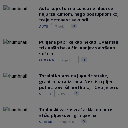
Auto koji stoji na suncu ne hladi se
najbrže klimom, nego postupkom koji
traje petnaest sekundi
|
|
0
AUTO
7. kol.
Punjene paprike kao nekad: Ovaj mali
trik naših baka čini nadjev savršeno
sočnim
|
|
1
COOKING
prije 11 h
Totalni kolaps na jugu Hrvatske,
granica paralizirana. Neki iscrpljeni
putnici završili na Hitnoj: "Ovo je teror!"
|
|
8
VIJESTI
2. kol.
Toplinski val se vraća: Nakon bure,
stižu pljuskovi i grmljavina
|
|
0
VRIJEME
prije 15 h