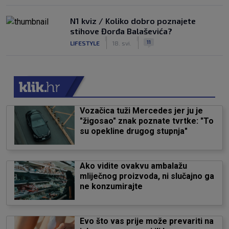
N1 kviz / Koliko dobro poznajete
stihove Đorđa Balaševića?
|
|
11
LIFESTYLE
18. svi.
Vozačica tuži Mercedes jer ju je
"žigosao" znak poznate tvrtke: "To
su opekline drugog stupnja"
Ako vidite ovakvu ambalažu
mliječnog proizvoda, ni slučajno ga
ne konzumirajte
Evo što vas prije može prevariti na