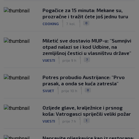
Pogačice za 15 minuta: Mekane su,
prozračne i tražit ćete još jednu turu
|
|
0
COOKING
7. kol.
Miletić sve dostavio MUP-u: "Sumnjivi
otpad nalazi se i kod Udbine, na
zemljišnoj čestici u vlasništvu države"
|
|
7
VIJESTI
prije 9 h
Potres probudio Austrijance: "Prvo
prasak, a onda se kuća zatresla"
|
|
0
SVIJET
prije 10 h
Ozljede glave, kralježnice i prsnog
koša: Vatrogasci spriječili veliki požar
|
|
1
VIJESTI
prije 7 h
Napravite pljeskavice kao iz restorana: