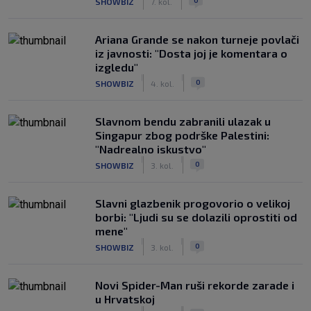
SHOWBIZ
7. kol.
Ariana Grande se nakon turneje povlači
iz javnosti: "Dosta joj je komentara o
izgledu"
|
|
0
SHOWBIZ
4. kol.
Slavnom bendu zabranili ulazak u
Singapur zbog podrške Palestini:
"Nadrealno iskustvo"
|
|
0
SHOWBIZ
3. kol.
Slavni glazbenik progovorio o velikoj
borbi: "Ljudi su se dolazili oprostiti od
mene"
|
|
0
SHOWBIZ
3. kol.
Novi Spider-Man ruši rekorde zarade i
u Hrvatskoj
|
|