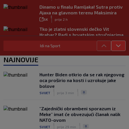
Dinamo u finalu Ramljaka! Sutra protiv
Ajaxa na glavnom terenu Maksimira
|
SK
prije 2 h
Tko je zlatni slovenski dečko Vit
Hrabar? Radi s hrvatskim stručnjacima,
voli Hezonju…
Idi na Sport
|
SK
prije 3 h
Vodič za prvenstvo Nizozemske na SK:
NAJNOVIJE
PSV juri rekord, spektakularna
pojačanja u Ajaxu, a posebna priča su
Hrvati
Hunter Biden otkrio da se rak njegovog
|
oca proširio na kosti i uzrokuje jake
SK
prije 5 h
bolove
Slatke muke za Bilića: Bio je na širem
|
|
0
SVIJET
prije 3 min
popisu Vatrenih za SP, a sada je
pogotkom ušao u sezonu
|
"Zajednički obrambeni sporazum iz
SK
prije 4 h
Meke" imat će obvezujući članak nalik
NATO-ovom
|
|
0
SVIJET
prije 29 min