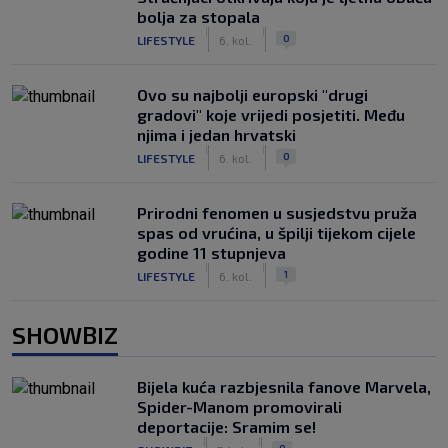
bolja za stopala
|
|
0
LIFESTYLE
6. kol.
Ovo su najbolji europski "drugi
gradovi" koje vrijedi posjetiti. Među
njima i jedan hrvatski
|
|
0
LIFESTYLE
6. kol.
Prirodni fenomen u susjedstvu pruža
spas od vrućina, u špilji tijekom cijele
godine 11 stupnjeva
|
|
1
LIFESTYLE
6. kol.
SHOWBIZ
Bijela kuća razbjesnila fanove Marvela,
Spider-Manom promovirali
deportacije: Sramim se!
|
|
0