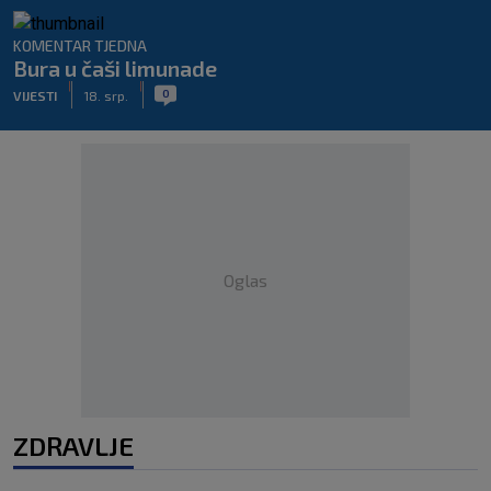
KOMENTAR TJEDNA
Bura u čaši limunade
|
|
0
VIJESTI
18. srp.
Oglas
ZDRAVLJE