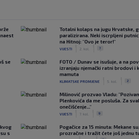
brže
Totalni kolaps na jugu Hrvatske, g
tnaest
paralizirana. Neki iscrpljeni putnici
na Hitnoj: "Ovo je teror!"
|
|
7
VIJESTI
2. kol.
oš se
FOTO / Dunav se isušuje, a na pov
izranjaju njemački ratni brodovi i 
mamuta
|
|
2
KLIMATSKE PROMJENE
5. kol.
Milinović prozvao Vladu: "Poziva
Plenkovića da me posluša. Za sv
onečišćenje..."
|
|
9
VIJESTI
7. kol.
akvog
Pogačice za 15 minuta: Mekane su
su s
prozračne i tražit ćete još jednu t
|
|