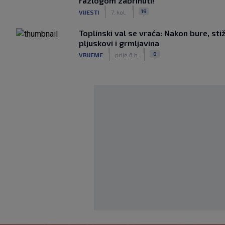
razlogom zabrinuti!
|
|
19
VIJESTI
7. kol.
Toplinski val se vraća: Nakon bure, sti
pljuskovi i grmljavina
|
|
0
VRIJEME
prije 6 h