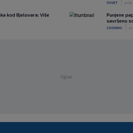
SVIJET
prije
ka kod Bjelovara: Više
Punjene papr
savršeno s
|
COOKING
pr
Oglas