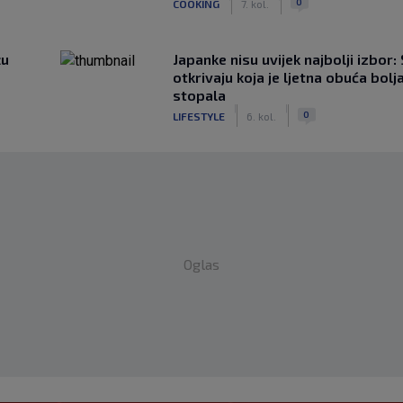
0
COOKING
7. kol.
žu
Japanke nisu uvijek najbolji izbor:
otkrivaju koja je ljetna obuća bolj
stopala
|
|
0
LIFESTYLE
6. kol.
Oglas