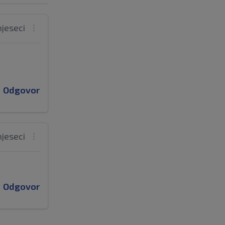
mjeseci
Odgovor
mjeseci
Odgovor