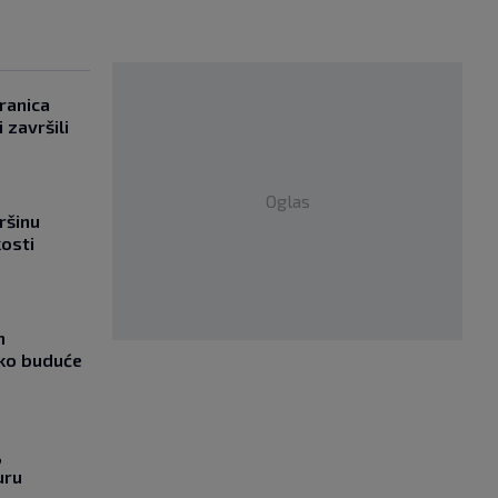
ranica
 završili
Oglas
ršinu
kosti
m
ako buduće
,
uru