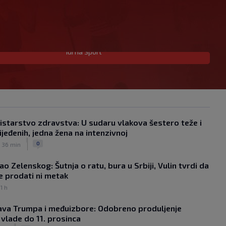
Idi na Sport
Ivanović pred velikom odlukom, dva
kluba bore se za hrvatskog napadača
|
SK
prije 3 h
Vita Barbić kao prva u finale juniorskog
SP-a
|
istarstvo zdravstva: U sudaru vlakova šestero teže i
SK
prije 52 min
ijeđenih, jedna žena na intenzivnoj
Hajdučice ispisale povijest! Pobijedile
|
Muru i izborile Europu
0
e 36 min
|
SK
prije 49 min
o Zelenskog: Šutnja o ratu, bura u Srbiji, Vulin tvrdi da
Liverpool dovodi kapetana Barcelone!
će prodati ni metak
Fabrizio Romano objavio ‘Here we go’
|
 1 h
SK
prije 5 h
Hajduk želi Selahija, oglasio se igračev
ava Trumpa i međuizbore: Odobreno produljenje
menadžer: ‘Garcia ga dobro poznaje,
 vlade do 11. prosinca
ali postoji problem…’
|
|