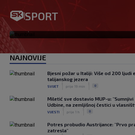
Igor Bišćan preuzima U-23 r
SPORT
radit će u projektu s Dalićem
|
SK
prije 1 h
NAJNOVIJE
Bjesni požar u Italiji: Više od 200 ljud
talijanskog jezera
|
|
0
SVIJET
prije 19 min
Miletić sve dostavio MUP-u: "Sumnjivi 
Udbine, na zemljišnoj čestici u vlasniš
|
|
0
VIJESTI
prije 1 h
Potres probudio Austrijance: "Prvo pr
zatresla"
|
|