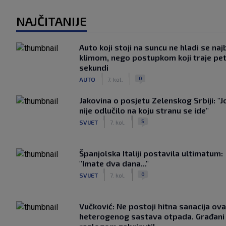
NAJČITANIJE
Auto koji stoji na suncu ne hladi se naj
klimom, nego postupkom koji traje pe
sekundi
|
|
0
AUTO
7. kol.
Jakovina o posjetu Zelenskog Srbiji: "J
nije odlučilo na koju stranu se ide"
|
|
5
SVIJET
7. kol.
Španjolska Italiji postavila ultimatum:
"Imate dva dana..."
|
|
0
SVIJET
7. kol.
Vučković: Ne postoji hitna sanacija ov
heterogenog sastava otpada. Građani 