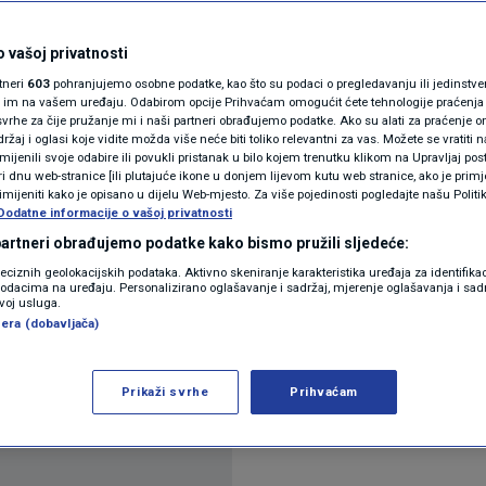
iži se kraju
N1(DIS)INFO
KLIMATSKE PROMJENE
 vašoj privatnosti
rtneri
603
pohranjujemo osobne podatke, kao što su podaci o pregledavanju ili jedinstveni 
FOTO
o im na vašem uređaju. Odabirom opcije Prihvaćam omogućit ćete tehnologije praćenja
vrhe za čije pružanje mi i naši partneri obrađujemo podatke. Ako su alati za praćenje
žaj i oglasi koje vidite možda više neće biti toliko relevantni za vas. Možete se vratiti n
VIDEO
zmijenili svoje odabire ili povukli pristanak u bilo kojem trenutku klikom na Upravljaj p
i dnu web-stranice [ili plutajuće ikone u donjem lijevom kutu web stranice, ako je primje
rimijeniti kako je opisano u dijelu Web-mjesto. Za više pojedinosti pogledajte našu Politi
Dodatne informacije o vašoj privatnosti
 partneri obrađujemo podatke kako bismo pružili sljedeće:
otu da smatra da se rat u Ukrajini bliži kraju.
Proči
reciznih geolokacijskih podataka. Aktivno skeniranje karakteristika uređaja za identifika
p podacima na uređaju. Personalizirano oglašavanje i sadržaj, mjerenje oglašavanja i sadr
zvoj usluga.
era (dobavljača)
Prikaži svrhe
Prihvaćam
Oglas