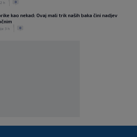
0
 2 h
SK
prije 5 h
Majer predstavljen u AEK-u. Vlasnik
ike kao nekad: Ovaj mali trik naših baka čini nadjev
kluba: ‘Imaš tigrove oči, jako si
očnim
inteligentan’
|
|
0
ije 3 h
SK
prije 4 h
Bio je hit druge lige, a sada s Istrom
prijeti Hajduku: ‘Imao sam 16 ponuda,
ali htio sam SHNL’
|
SK
prije 5 h
VIDEO / Tenisač se požalio na
gledatelja koji mu je smetao, reakcija
suca je hit
|
SK
prije 5 h