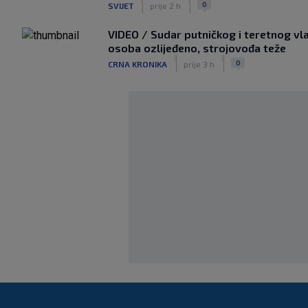
0
SVIJET
prije 2 h
VIDEO / Sudar putničkog i teretnog vla
osoba ozlijeđeno, strojovođa teže
|
|
0
CRNA KRONIKA
prije 3 h