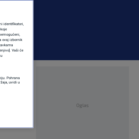
identifikatori,
 koje
 onemogućeni,
a ovaj izbornik
ostavkama
njivo]. Vaši će
ku
taj više
ciju. Pohrana
žaja, uvidi u
Oglas