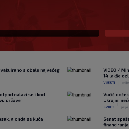
eprezentaciju UAE-a,
i evakuirano s obale najvećeg
VIDEO / Min
14 lakše ozl
|
VIJESTI
prij
otpad nalazi se i kod
Vučić dočeka
tvu države"
Ukrajini ne
|
SVIJET
prije
asak, a onda se kuća
Senat spaš
financiranja
|