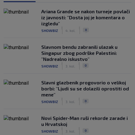
Ariana Grande se nakon turneje povlači
iz javnosti: "Dosta joj je komentara o
izgledu"
|
|
0
SHOWBIZ
4. kol.
Slavnom bendu zabranili ulazak u
Singapur zbog podrške Palestini:
"Nadrealno iskustvo"
|
|
0
SHOWBIZ
3. kol.
Slavni glazbenik progovorio o velikoj
borbi: "Ljudi su se dolazili oprostiti od
mene"
|
|
0
SHOWBIZ
3. kol.
Novi Spider-Man ruši rekorde zarade i
u Hrvatskoj
|
|
0
SHOWBIZ
3. kol.