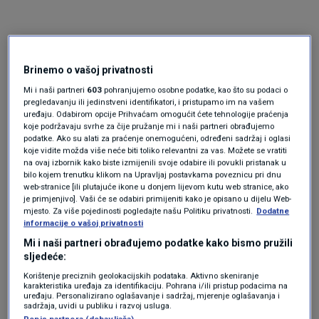
Brinemo o vašoj privatnosti
Mi i naši partneri
603
pohranjujemo osobne podatke, kao što su podaci o
pregledavanju ili jedinstveni identifikatori, i pristupamo im na vašem
uređaju. Odabirom opcije Prihvaćam omogućit ćete tehnologije praćenja
Oglas
koje podržavaju svrhe za čije pružanje mi i naši partneri obrađujemo
podatke. Ako su alati za praćenje onemogućeni, određeni sadržaj i oglasi
koje vidite možda više neće biti toliko relevantni za vas. Možete se vratiti
na ovaj izbornik kako biste izmijenili svoje odabire ili povukli pristanak u
bilo kojem trenutku klikom na Upravljaj postavkama poveznicu pri dnu
web-stranice [ili plutajuće ikone u donjem lijevom kutu web stranice, ako
je primjenjivo]. Vaši će se odabiri primijeniti kako je opisano u dijelu Web-
mjesto. Za više pojedinosti pogledajte našu Politiku privatnosti.
Dodatne
informacije o vašoj privatnosti
Mi i naši partneri obrađujemo podatke kako bismo pružili
sljedeće:
Korištenje preciznih geolokacijskih podataka. Aktivno skeniranje
karakteristika uređaja za identifikaciju. Pohrana i/ili pristup podacima na
uređaju. Personalizirano oglašavanje i sadržaj, mjerenje oglašavanja i
Oglas
sadržaja, uvidi u publiku i razvoj usluga.