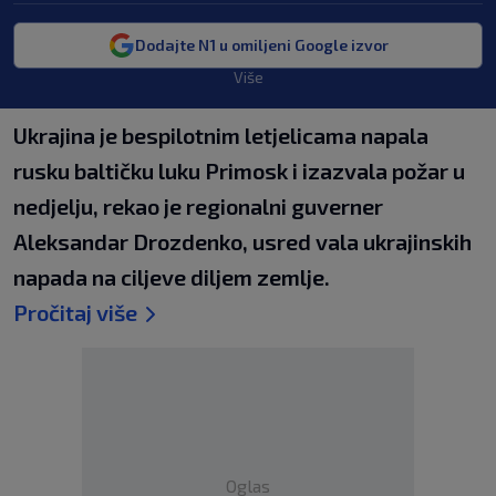
Dodajte N1 u omiljeni Google izvor
Više
Ukrajina je bespilotnim letjelicama napala
rusku baltičku luku Primosk i izazvala požar u
nedjelju, rekao je regionalni guverner
Aleksandar Drozdenko, usred vala ukrajinskih
napada na ciljeve diljem zemlje.
Pročitaj više
Oglas