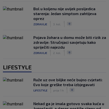
Bol u koljenu nije uvijek posljedica
starenja: Jedan simptom zahtijeva
oprez
|
|
0
ZDRAVLJE
3. kol.
Pojava žohara u domu može biti rizik za
zdravlje: Stručnjaci savjetuju kako
spriječiti najezdu
|
|
0
ZDRAVLJE
2. kol.
LIFESTYLE
Ruže uz ove biljke neće bujno cvjetati:
Evo koje greške treba izbjegavati
|
|
0
LIFESTYLE
prije 1 h
Nekad ga je imala gotovo svaka kuća u
Jugoslaviji, a danas postiže cijenu od