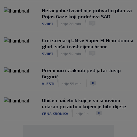
Netanyahu: Izrael nije prihvatio plan za
Pojas Gaze koji podržava SAD
|
|
0
SVIJET
prije 28 min.
Crni scenarij UN-a: Super El Nino donosi
glad, sušu i rast cijena hrane
|
|
0
SVIJET
prije 54 min.
Preminuo istaknuti pedijatar Josip
Grgurić
|
|
0
VIJESTI
prije 55 min.
Uhićen načelnik koji je sa sinovima
udarao po autu u kojem je bilo dijete
|
|
0
CRNA KRONIKA
prije 1 h