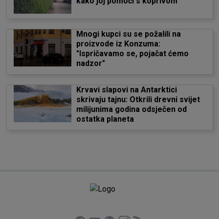
kako joj pomoći s koprivom
Mnogi kupci su se požalili na
proizvode iz Konzuma:
"Ispričavamo se, pojačat ćemo
nadzor"
Krvavi slapovi na Antarktici
skrivaju tajnu: Otkrili drevni svijet
milijunima godina odsječen od
ostatka planeta