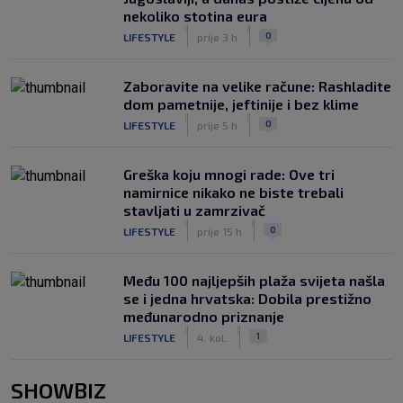
nekoliko stotina eura
|
|
0
LIFESTYLE
prije 3 h
Zaboravite na velike račune: Rashladite
dom pametnije, jeftinije i bez klime
|
|
0
LIFESTYLE
prije 5 h
Greška koju mnogi rade: Ove tri
namirnice nikako ne biste trebali
stavljati u zamrzivač
|
|
0
LIFESTYLE
prije 15 h
Među 100 najljepših plaža svijeta našla
se i jedna hrvatska: Dobila prestižno
međunarodno priznanje
|
|
1
LIFESTYLE
4. kol.
SHOWBIZ