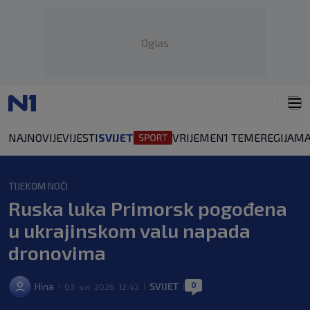
Oglas
NAJNOVIJE
VIJESTI
SVIJET
VRIJEME
N1 TEME
REGIJA
MA
TIJEKOM NOĆI
Ruska luka Primorsk pogođena
u ukrajinskom valu napada
dronovima
0
Hina
SVIJET
03. svi. 2026. 12:42
|
|
|