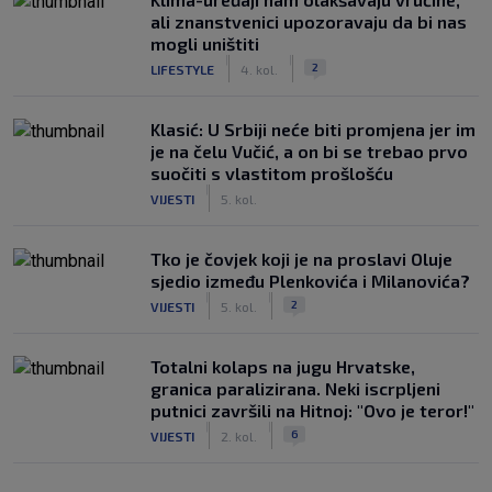
ali znanstvenici upozoravaju da bi nas
mogli uništiti
|
|
2
LIFESTYLE
4. kol.
Klasić: U Srbiji neće biti promjena jer im
je na čelu Vučić, a on bi se trebao prvo
suočiti s vlastitom prošlošću
|
VIJESTI
5. kol.
Tko je čovjek koji je na proslavi Oluje
sjedio između Plenkovića i Milanovića?
|
|
2
VIJESTI
5. kol.
Totalni kolaps na jugu Hrvatske,
granica paralizirana. Neki iscrpljeni
putnici završili na Hitnoj: "Ovo je teror!"
|
|
6
VIJESTI
2. kol.