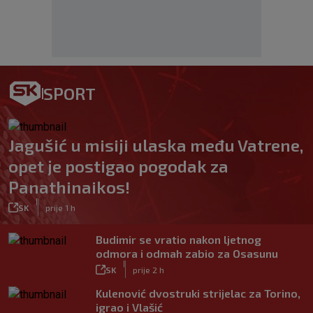
SPORT
Jagušić u misiji ulaska među Vatrene,
opet je postigao pogodak za
Panathinaikos!
|
SK
prije 1 h
Budimir se vratio nakon ljetnog
odmora i odmah zabio za Osasunu
|
SK
prije 2 h
Kulenović dvostruki strijelac za Torino,
igrao i Vlašić