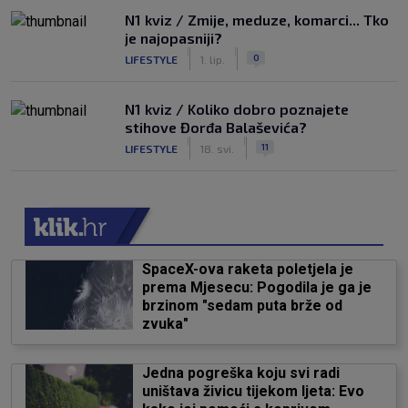
N1 kviz / Zmije, meduze, komarci... Tko
je najopasniji?
|
|
0
LIFESTYLE
1. lip.
N1 kviz / Koliko dobro poznajete
stihove Đorđa Balaševića?
|
|
11
LIFESTYLE
18. svi.
SpaceX-ova raketa poletjela je
prema Mjesecu: Pogodila je ga je
brzinom "sedam puta brže od
zvuka"
Jedna pogreška koju svi radi
uništava živicu tijekom ljeta: Evo