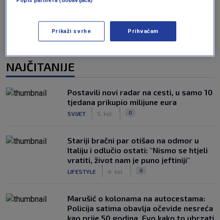
Popis partnera (dobavljača)
Prikaži svrhe
Prihvaćam
NAJČITANIJE
Postavili novi radar na cesti, u samo 10
tjedana prikupio milijune eura
|
|
0
SVIJET
5. kol.
Stariji bračni par otišao na odmor u
Italiju i odlučio ostati: "Nismo se htjeli
vratiti, život nam je puno jeftiniji"
|
|
0
LIFESTYLE
4. kol.
Marušić o kolonama na autocestama:
Policija satima obavlja očevide nesreća
kao prije 50 godina. Evo kako to ubrzati