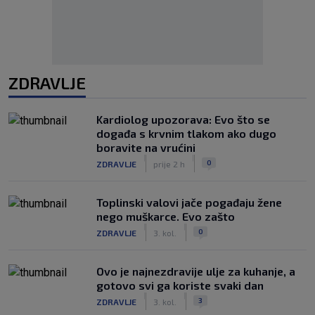
ZDRAVLJE
Kardiolog upozorava: Evo što se
događa s krvnim tlakom ako dugo
boravite na vrućini
|
|
0
ZDRAVLJE
prije 2 h
Toplinski valovi jače pogađaju žene
nego muškarce. Evo zašto
|
|
0
ZDRAVLJE
3. kol.
Ovo je najnezdravije ulje za kuhanje, a
gotovo svi ga koriste svaki dan
|
|
3
ZDRAVLJE
3. kol.