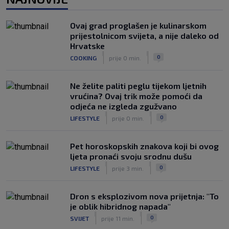
izgleda potpuno fit, a Gvardiol bi
mogao biti starter na boku’
|
Ovaj grad proglašen je kulinarskom
SK
prije 4 h
prijestolnicom svijeta, a nije daleko od
Luis Figo žestoko prozvao Infantina:
Hrvatske
‘Najniže, najlopovskije i kukavički
|
|
0
COOKING
prije 0 min.
sebično ponašanje. Mora otići!’
|
SK
prije 6 h
Ne želite paliti peglu tijekom ljetnih
vrućina? Ovaj trik može pomoći da
odjeća ne izgleda zgužvano
|
|
0
LIFESTYLE
prije 0 min.
Pet horoskopskih znakova koji bi ovog
ljeta pronaći svoju srodnu dušu
|
|
0
LIFESTYLE
prije 3 min.
Dron s eksplozivom nova prijetnja: "To
je oblik hibridnog napada"
|
|
0
SVIJET
prije 11 min.