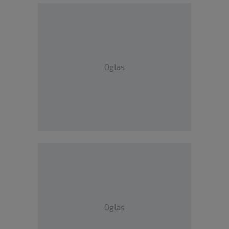
Oglas
Oglas