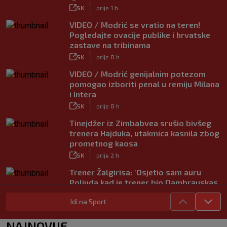
|
SK
prije 1 h
VIDEO / Modrić se vratio na teren!
Pogledajte ovacije publike i hrvatske
zastave na tribinama
|
SK
prije 8 h
VIDEO / Modrić genijalnim potezom
pomogao izboriti penal u remiju Milana
i Intera
|
SK
prije 8 h
Tinejdžer iz Zimbabvea srušio bivšeg
trenera Hajduka, utakmica kasnila zbog
prometnog kaosa
|
SK
prije 2 h
Trener Žalgirisa: ‘Osjetio sam auru
Poljuda kad je trener bio Dambrauskas.
Hajduk danas igra nestabilno’
Idi na Sport
|
SK
prije 4 h
Vatreni u Cityju sve bolji: ‘Kovačić
NAJNOVIJE