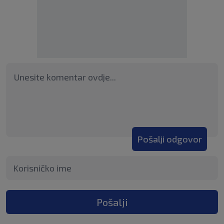
Pošalji odgovor
Pošalji