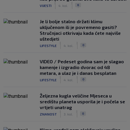
|
|
6
VIJESTI
4. kol.
Je li bolje stalno držati klimu
uključenom ili je povremeno gasiti?
Stručnjaci otkrivaju kada ćete najviše
uštedjeti
|
|
0
LIFESTYLE
4. kol.
VIDEO / Pedeset godina sam je slagao
kamenje i izgradio dvorac od 48
metara, a ulaz je i danas besplatan
|
|
0
LIFESTYLE
4. kol.
Željezna kugla veličine Mjeseca u
središtu planeta usporila je i počela se
vrtjeti unatrag
|
|
0
ZNANOST
3. kol.
Klima-uređaji nam olakšavaju vrućine,