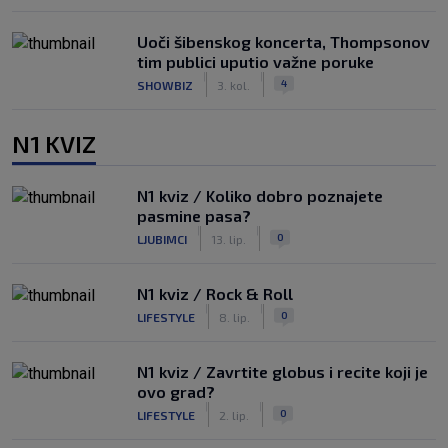
Uoči šibenskog koncerta, Thompsonov
tim publici uputio važne poruke
|
|
4
SHOWBIZ
3. kol.
N1 KVIZ
N1 kviz / Koliko dobro poznajete
pasmine pasa?
|
|
0
LJUBIMCI
13. lip.
N1 kviz / Rock & Roll
|
|
0
LIFESTYLE
8. lip.
N1 kviz / Zavrtite globus i recite koji je
ovo grad?
|
|
0
LIFESTYLE
2. lip.