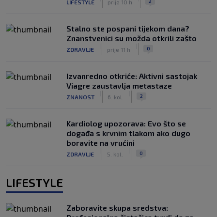
2
LIFESTYLE
prije 10 h
Stalno ste pospani tijekom dana?
Znanstvenici su možda otkrili zašto
|
|
0
ZDRAVLJE
prije 11 h
Izvanredno otkriće: Aktivni sastojak
Viagre zaustavlja metastaze
|
|
2
ZNANOST
6. kol.
Kardiolog upozorava: Evo što se
događa s krvnim tlakom ako dugo
boravite na vrućini
|
|
0
ZDRAVLJE
5. kol.
LIFESTYLE
Zaboravite skupa sredstva: