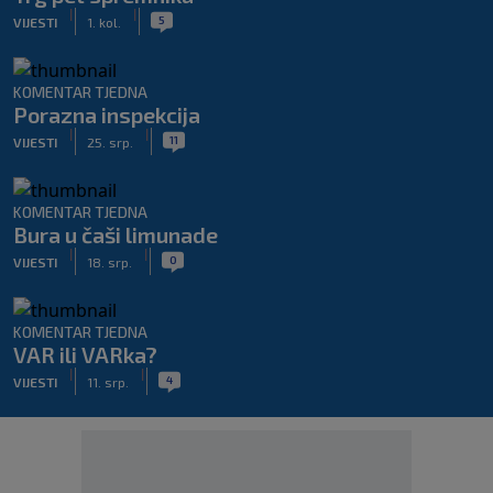
|
|
5
VIJESTI
1. kol.
KOMENTAR TJEDNA
Porazna inspekcija
|
|
11
VIJESTI
25. srp.
KOMENTAR TJEDNA
Bura u čaši limunade
|
|
0
VIJESTI
18. srp.
KOMENTAR TJEDNA
VAR ili VARka?
|
|
4
VIJESTI
11. srp.