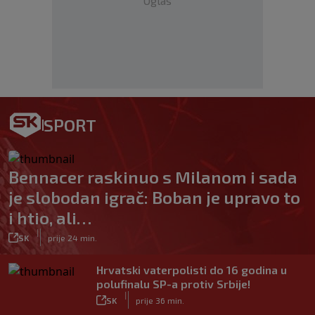
Oglas
SPORT
Bennacer raskinuo s Milanom i sada
je slobodan igrač: Boban je upravo to
i htio, ali…
|
SK
prije 24 min.
Hrvatski vaterpolisti do 16 godina u
polufinalu SP-a protiv Srbije!
|
SK
prije 36 min.