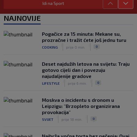
Idi na Sport
Tomiyasu se vraća u Premier ligu,
postat će suigrač bivšeg Vatrenog
NAJNOVIJE
|
SK
prije 3 h
Veliko priznanje za hrvatskog
Pogačice za 15 minuta: Mekane su,
stručnjaka: Jurica Žuža novi je pomoćni
prozračne i tražit ćete još jednu turu
trener Barcelone
|
|
0
COOKING
prije 0 min.
|
SK
prije 2 h
Deset najdužih letova na svijetu: Traju
gotovo cijeli dan i povezuju
najudaljenije gradove
|
|
0
LIFESTYLE
prije 6 min.
Moskva o incidentu s dronom u
Leipzigu: "Brzopleto organizirana
provokacija"
|
|
0
SVIJET
prije 18 min.
Najbrža voćna torta bez pečenja: Ovaj