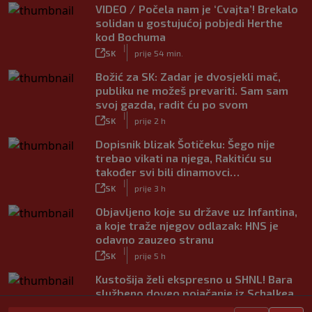
VIDEO / Počela nam je ‘Cvajta’! Brekalo
solidan u gostujućoj pobjedi Herthe
kod Bochuma
|
SK
prije 54 min.
Božić za SK: Zadar je dvosjekli mač,
publiku ne možeš prevariti. Sam sam
svoj gazda, radit ću po svom
|
SK
prije 2 h
Dopisnik blizak Šotičeku: Šego nije
trebao vikati na njega, Rakitiću su
također svi bili dinamovci…
|
SK
prije 3 h
Objavljeno koje su države uz Infantina,
a koje traže njegov odlazak: HNS je
odavno zauzeo stranu
|
SK
prije 5 h
Kustošija želi ekspresno u SHNL! Bara
službeno doveo pojačanje iz Schalkea
|
SK
prije 4 h