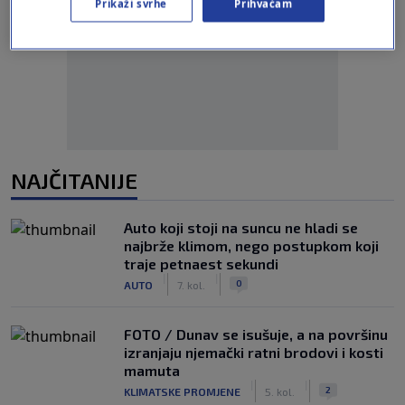
Prikaži svrhe
Prihvaćam
Oglas
NAJČITANIJE
Auto koji stoji na suncu ne hladi se
najbrže klimom, nego postupkom koji
traje petnaest sekundi
|
|
0
AUTO
7. kol.
FOTO / Dunav se isušuje, a na površinu
izranjaju njemački ratni brodovi i kosti
mamuta
|
|
2
KLIMATSKE PROMJENE
5. kol.