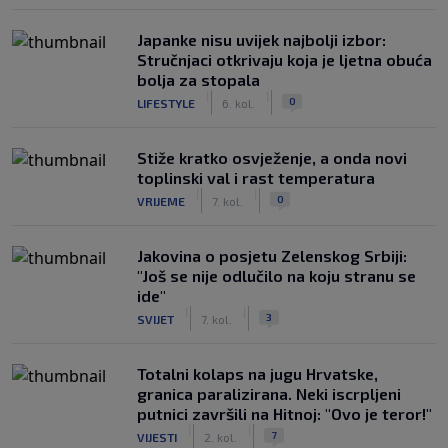
Japanke nisu uvijek najbolji izbor:
Stručnjaci otkrivaju koja je ljetna obuća
bolja za stopala
|
|
0
LIFESTYLE
6. kol.
Stiže kratko osvježenje, a onda novi
toplinski val i rast temperatura
|
|
0
VRIJEME
7. kol.
Jakovina o posjetu Zelenskog Srbiji:
"Još se nije odlučilo na koju stranu se
ide"
|
|
3
SVIJET
7. kol.
Totalni kolaps na jugu Hrvatske,
granica paralizirana. Neki iscrpljeni
putnici završili na Hitnoj: "Ovo je teror!"
|
|
7
VIJESTI
2. kol.