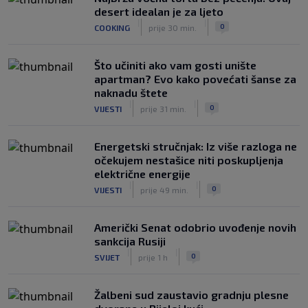
desert idealan je za ljeto
|
|
0
COOKING
prije 30 min.
Što učiniti ako vam gosti unište
apartman? Evo kako povećati šanse za
naknadu štete
|
|
0
VIJESTI
prije 31 min.
Energetski stručnjak: Iz više razloga ne
očekujem nestašice niti poskupljenja
električne energije
|
|
0
VIJESTI
prije 49 min.
Američki Senat odobrio uvođenje novih
sankcija Rusiji
|
|
0
SVIJET
prije 1 h
Žalbeni sud zaustavio gradnju plesne