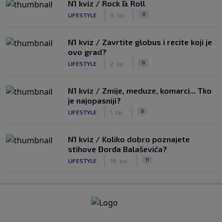
N1 kviz / Rock & Roll
|
|
0
LIFESTYLE
8. lip.
N1 kviz / Zavrtite globus i recite koji je
ovo grad?
|
|
0
LIFESTYLE
2. lip.
N1 kviz / Zmije, meduze, komarci... Tko
je najopasniji?
|
|
0
LIFESTYLE
1. lip.
N1 kviz / Koliko dobro poznajete
stihove Đorđa Balaševića?
|
|
11
LIFESTYLE
18. svi.