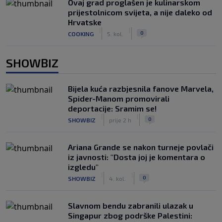
Ovaj grad proglašen je kulinarskom
prijestolnicom svijeta, a nije daleko od
Hrvatske
|
|
0
COOKING
5. kol.
SHOWBIZ
Bijela kuća razbjesnila fanove Marvela,
Spider-Manom promovirali
deportacije: Sramim se!
|
|
0
SHOWBIZ
prije 2 h
Ariana Grande se nakon turneje povlači
iz javnosti: "Dosta joj je komentara o
izgledu"
|
|
0
SHOWBIZ
4. kol.
Slavnom bendu zabranili ulazak u
Singapur zbog podrške Palestini: