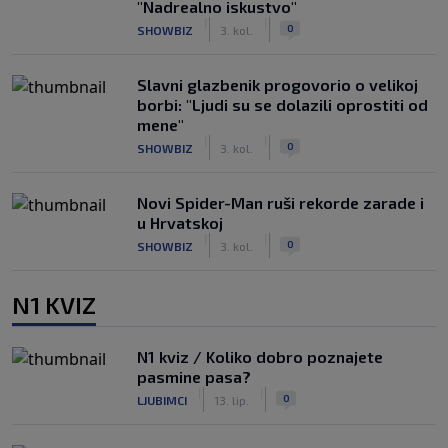
"Nadrealno iskustvo"
|
|
0
SHOWBIZ
3. kol.
Slavni glazbenik progovorio o velikoj
borbi: "Ljudi su se dolazili oprostiti od
mene"
|
|
0
SHOWBIZ
3. kol.
Novi Spider-Man ruši rekorde zarade i
u Hrvatskoj
|
|
0
SHOWBIZ
3. kol.
N1 KVIZ
N1 kviz / Koliko dobro poznajete
pasmine pasa?
|
|
0
LJUBIMCI
13. lip.