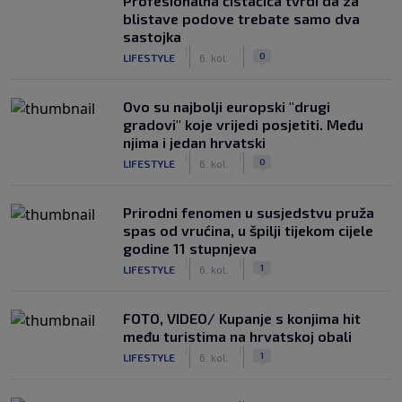
Profesionalna čistačica tvrdi da za
blistave podove trebate samo dva
sastojka
|
|
0
LIFESTYLE
6. kol.
Ovo su najbolji europski "drugi
gradovi" koje vrijedi posjetiti. Među
njima i jedan hrvatski
|
|
0
LIFESTYLE
6. kol.
Prirodni fenomen u susjedstvu pruža
spas od vrućina, u špilji tijekom cijele
godine 11 stupnjeva
|
|
1
LIFESTYLE
6. kol.
FOTO, VIDEO/ Kupanje s konjima hit
među turistima na hrvatskoj obali
|
|
1
LIFESTYLE
6. kol.