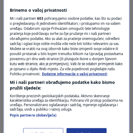
Pošalji
Brinemo o vašoj privatnosti
Mi i naši partneri
603
pohranjujemo osobne podatke, kao što su podaci
o pregledavanju ili jedinstveni identifikatori, i pristupamo im na vašem
uređaju. Odabirom opcije Prihvaćam omogućit ćete tehnologije
praćenja koje podržavaju svrhe za čije pružanje mi i naši partneri
obrađujemo podatke. Ako su alati za praćenje onemogućeni, određeni
sadržaj i oglasi koje vidite možda više neće biti toliko relevantni za vas.
Možete se vratiti na ovaj izbornik kako biste izmijenili svoje odabire ili
povukli pristanak u bilo kojem trenutku klikom na Upravljaj postavkama
poveznicu pri dnu web-stranice [ili plutajuće ikone u donjem lijevom
kutu web stranice, ako je primjenjivo]. Vaši će se odabiri primijeniti kako
je opisano u dijelu Web-mjesto. Za više pojedinosti pogledajte našu
Oglas
Politiku privatnosti.
Dodatne informacije o vašoj privatnosti
Mi i naši partneri obrađujemo podatke kako bismo
pružili sljedeće:
Korištenje preciznih geolokacijskih podataka. Aktivno skeniranje
karakteristika uređaja za identifikaciju. Pohrana i/ili pristup podacima na
uređaju. Personalizirano oglašavanje i sadržaj, mjerenje oglašavanja i
sadržaja, uvidi u publiku i razvoj usluga.
Popis partnera (dobavljača)