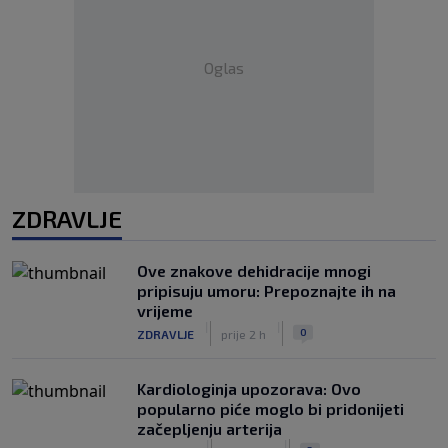
Oglas
ZDRAVLJE
Ove znakove dehidracije mnogi
pripisuju umoru: Prepoznajte ih na
vrijeme
|
|
0
ZDRAVLJE
prije 2 h
Kardiologinja upozorava: Ovo
popularno piće moglo bi pridonijeti
začepljenju arterija
|
|