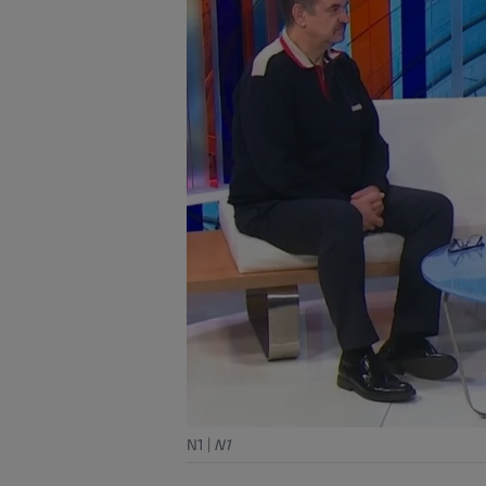
N1
|
N1