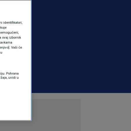
identifikatori,
 koje
 onemogućeni,
a ovaj izbornik
ostavkama
njivo]. Vaši će
ku
ciju. Pohrana
žaja, uvidi u