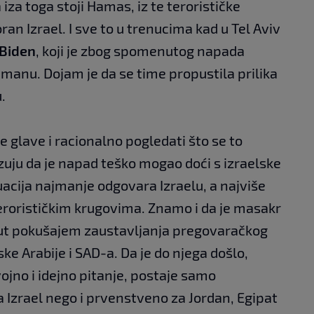
a iza toga stoji Hamas, iz te terorističke
ran Izrael. I sve to u trenucima kad u Tel Aviv
 Biden
, koji je zbog spomenutog napada
anu. Dojam je da se time propustila prilika
.
 glave i racionalno pogledati što se to
zuju da je napad teško mogao doći s izraelske
tuacija najmanje odgovara Izraelu, a najviše
erorističkim krugovima. Znamo i da je masakr
nut pokušajem zaustavljanja pregovaračkog
ke Arabije i SAD-a. Da je do njega došlo,
vojno i idejno pitanje, postaje samo
 Izrael nego i prvenstveno za Jordan, Egipat