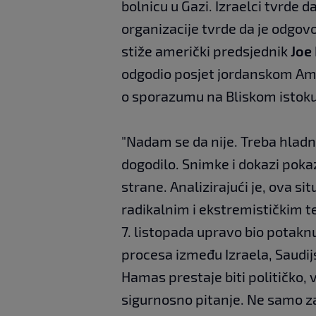
bolnicu u Gazi. Izraelci tvrde d
organizacije tvrde da je odgovo
stiže američki predsjednik
Joe
odgodio posjet jordanskom Amm
o sporazumu na Bliskom istoku
"Nadam se da nije. Treba hladne
dogodilo. Snimke i dokazi poka
strane. Analizirajući je, ova si
radikalnim i ekstremističkim t
7. listopada upravo bio potak
procesa između Izraela, Saudijs
Hamas prestaje biti političko, 
sigurnosno pitanje. Ne samo za