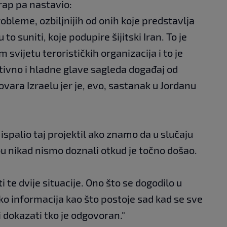
krap pa nastavio:
obleme, ozbiljnijih od onih koje predstavlja
 to suniti, koje podupire šijitski Iran. To je
svijetu terorističkih organizacija i to je
tivno i hladne glave sagleda događaj od
vara Izraelu jer je, evo, sastanak u Jordanu
 ispalio taj projektil ako znamo da u slučaju
bu nikad nismo doznali otkud je točno došao.
 te dvije situacije. Ono što se dogodilo u
liko informacija kao što postoje sad kad se sve
 dokazati tko je odgovoran."