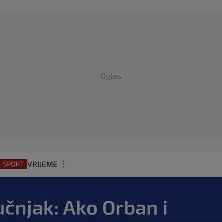
Oglas
VRIJEME
N1 TEME
učnjak: Ako Orban i
REGIJA