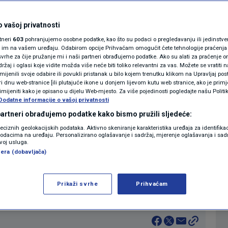
estabilizirati regiju,
MAGAZIN
N1 KOMENTAR
 vašoj privatnosti
rtneri
603
pohranjujemo osobne podatke, kao što su podaci o pregledavanju ili jedinstveni 
KOLUMNE
o im na vašem uređaju. Odabirom opcije Prihvaćam omogućit ćete tehnologije praćenja
vrhe za čije pružanje mi i naši partneri obrađujemo podatke. Ako su alati za praćenje
0
9:13
SVIJET
komentara
|
|
žaj i oglasi koje vidite možda više neće biti toliko relevantni za vas. Možete se vratiti n
N1(DIS)INFO
zmijenili svoje odabire ili povukli pristanak u bilo kojem trenutku klikom na Upravljaj p
i dnu web-stranice [ili plutajuće ikone u donjem lijevom kutu web stranice, ako je primje
KLIMATSKE PROMJENE
rimijeniti kako je opisano u dijelu Web-mjesto. Za više pojedinosti pogledajte našu Politi
Više
Dodatne informacije o vašoj privatnosti
FOTO
 partneri obrađujemo podatke kako bismo pružili sljedeće:
reciznih geolokacijskih podataka. Aktivno skeniranje karakteristika uređaja za identifika
p podacima na uređaju. Personalizirano oglašavanje i sadržaj, mjerenje oglašavanja i sadr
VIDEO
nosti i sigurnost te vojni stručnjak Gordan
zvoj usluga.
era (dobavljača)
rao je sukob Izraela i Hamasa, koji se u
a području Gaze, a povremeno i na granici s
Prikaži svrhe
Prihvaćam