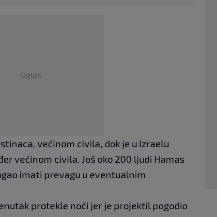
Oglas
tinaca, većinom civila, dok je u Izraelu
ođer većinom civila. Još oko 200 ljudi Hamas
mogao imati prevagu u eventualnim
enutak protekle noći jer je projektil pogodio