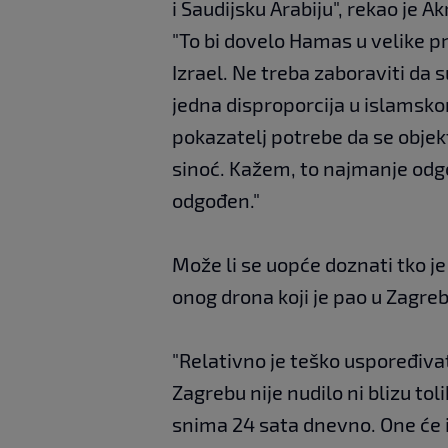
i Saudijsku Arabiju", rekao je A
"To bi dovelo Hamas u velike pr
Izrael. Ne treba zaboraviti da su
jedna disproporcija u islamskom 
pokazatelj potrebe da se objek
sinoć. Kažem, to najmanje odgo
odgođen."
Može li se uopće doznati tko je
onog drona koji je pao u Zagre
"Relativno je teško uspoređivati
Zagrebu nije nudilo ni blizu to
snima 24 sata dnevno. One će i