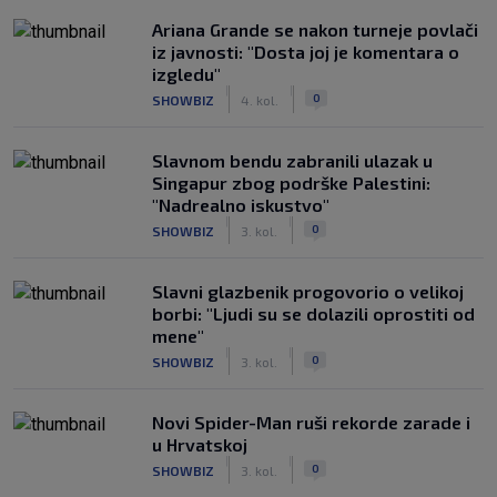
Ariana Grande se nakon turneje povlači
iz javnosti: "Dosta joj je komentara o
izgledu"
|
|
0
SHOWBIZ
4. kol.
Slavnom bendu zabranili ulazak u
Singapur zbog podrške Palestini:
"Nadrealno iskustvo"
|
|
0
SHOWBIZ
3. kol.
Slavni glazbenik progovorio o velikoj
borbi: "Ljudi su se dolazili oprostiti od
mene"
|
|
0
SHOWBIZ
3. kol.
Novi Spider-Man ruši rekorde zarade i
u Hrvatskoj
|
|
0
SHOWBIZ
3. kol.