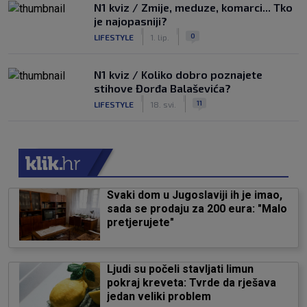
N1 kviz / Zmije, meduze, komarci... Tko
je najopasniji?
|
|
0
LIFESTYLE
1. lip.
N1 kviz / Koliko dobro poznajete
stihove Đorđa Balaševića?
|
|
11
LIFESTYLE
18. svi.
Svaki dom u Jugoslaviji ih je imao,
sada se prodaju za 200 eura: "Malo
pretjerujete"
Ljudi su počeli stavljati limun
pokraj kreveta: Tvrde da rješava
jedan veliki problem