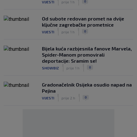
0
VIJESTI
prije 1 h
Od subote redovan promet na dvije
ključne zagrebačke prometnice
|
|
0
VIJESTI
prije 1 h
Bijela kuća razbjesnila fanove Marvela,
Spider-Manom promovirali
deportacije: Sramim se!
|
|
0
SHOWBIZ
prije 1 h
Gradonačelnik Osijeka osudio napad na
Pejina
|
|
0
VIJESTI
prije 2 h