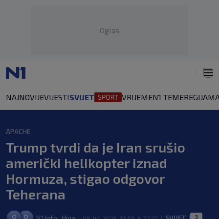
Oglas
NAJNOVIJE
VIJESTI
SVIJET
VRIJEME
N1 TEME
REGIJA
MA
APACHE
Trump tvrdi da je Iran srušio
američki helikopter iznad
Hormuza, stigao odgovor
Teherana
3
N1 Info
Hina
SVIJET
,
09. lip. 2026. 18:59
22:37
|
>
|
|