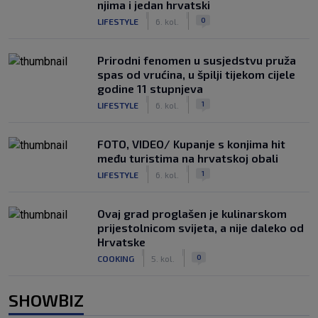
njima i jedan hrvatski
|
|
0
LIFESTYLE
6. kol.
Prirodni fenomen u susjedstvu pruža
spas od vrućina, u špilji tijekom cijele
godine 11 stupnjeva
|
|
1
LIFESTYLE
6. kol.
FOTO, VIDEO/ Kupanje s konjima hit
među turistima na hrvatskoj obali
|
|
1
LIFESTYLE
6. kol.
Ovaj grad proglašen je kulinarskom
prijestolnicom svijeta, a nije daleko od
Hrvatske
|
|
0
COOKING
5. kol.
SHOWBIZ