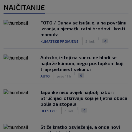
NAJČITANIJE
FOTO / Dunav se isušuje, a na površinu
izranjaju njemački ratni brodovi i kosti
mamuta
|
|
2
KLIMATSKE PROMJENE
5. kol.
Auto koji stoji na suncu ne hladi se
najbrže klimom, nego postupkom koji
traje petnaest sekundi
|
|
0
AUTO
prije 11 h
Japanke nisu uvijek najbolji izbor:
Stručnjaci otkrivaju koja je ljetna obuća
bolja za stopala
|
|
0
LIFESTYLE
6. kol.
Stiže kratko osvježenje, a onda novi