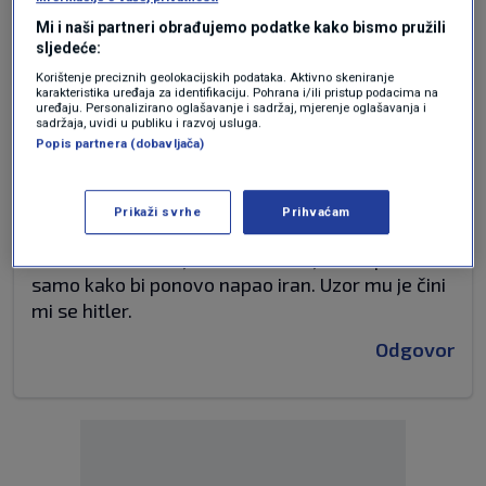
stop napadaju jer pišem istinu ...
Mi i naši partneri obrađujemo podatke kako bismo pružili
Odgovor
sljedeće:
Korištenje preciznih geolokacijskih podataka. Aktivno skeniranje
karakteristika uređaja za identifikaciju. Pohrana i/ili pristup podacima na
uređaju. Personalizirano oglašavanje i sadržaj, mjerenje oglašavanja i
sadržaja, uvidi u publiku i razvoj usluga.
prije 2 mjeseci
Kalimero
Popis partnera (dobavljača)
Šta ima raditi neprijateljski helikopter iznad
Prikaži svrhe
Prihvaćam
moje zemlje. Trump i dalje nastavlja jesti, znate
već šta. A možda je i on srušio taj helikopter
samo kako bi ponovo napao iran. Uzor mu je čini
mi se hitler.
Odgovor