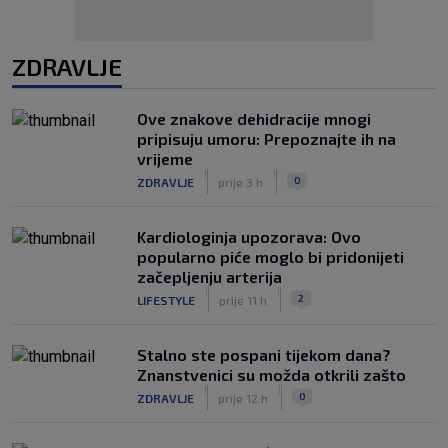
ZDRAVLJE
Ove znakove dehidracije mnogi
pripisuju umoru: Prepoznajte ih na
vrijeme
|
|
0
ZDRAVLJE
prije 3 h
Kardiologinja upozorava: Ovo
popularno piće moglo bi pridonijeti
začepljenju arterija
|
|
2
LIFESTYLE
prije 11 h
Stalno ste pospani tijekom dana?
Znanstvenici su možda otkrili zašto
|
|
0
ZDRAVLJE
prije 12 h