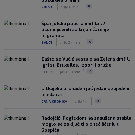
|
|
0
VIJESTI
prije 8 min
Španjolska policija uhitila 77
osumnjičenih za krijumčarenje
migranata
|
|
0
SVIJET
prije 24 min
Zašto se Vučić sastaje sa Zelenskim? U
igri su Bruxelles, izbori i oružje
|
|
0
REGIJA
prije 58 min
U Osijeku pronađen još jedan ozlijeđeni
muškarac
|
|
0
CRNA KRONIKA
prije 1 h
Radojčić: Pogledom na sasušena stabla
moglo se zaključiti o onečišćenju u
Gospiću
|
|