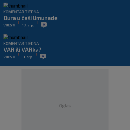
KOMENTAR TJEDNA
Bura u čaši limunade
|
|
0
VIJESTI
18. srp.
KOMENTAR TJEDNA
VAR ili VARka?
|
|
4
VIJESTI
11. srp.
Oglas