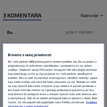
3 KOMENTARA
Najnovije
prije 2 mjeseci
Bo.
I Calorimetar... ode u fuć, palestinu.
Odgovor
Brinemo o vašoj privatnosti
Mi i naši partneri
603
pohranjujemo osobne podatke, kao što su podaci o
pregledavanju ili jedinstveni identifikatori, i pristupamo im na vašem
uređaju. Odabirom opcije Prihvaćam omogućit ćete tehnologije praćenja
koje podržavaju svrhe za čije pružanje mi i naši partneri obrađujemo
prije 2 mjeseci
♥️ PALESTINA ♥️
podatke. Ako su alati za praćenje onemogućeni, određeni sadržaj i oglasi
koje vidite možda više neće biti toliko relevantni za vas. Možete se vratiti
na ovaj izbornik kako biste izmijenili svoje odabire ili povukli pristanak u
Pozdrav svim "ČOBANIMA" koji su me jutros
bilo kojem trenutku klikom na Upravljaj postavkama poveznicu pri dnu
web-stranice [ili plutajuće ikone u donjem lijevom kutu web stranice, ako
napadali kada sam objavio da je Iran oborio
je primjenjivo]. Vaši će se odabiri primijeniti kako je opisano u dijelu Web-
Američki helikopter AN-64 Apache i koji me non
mjesto. Za više pojedinosti pogledajte našu Politiku privatnosti.
Dodatne
informacije o vašoj privatnosti