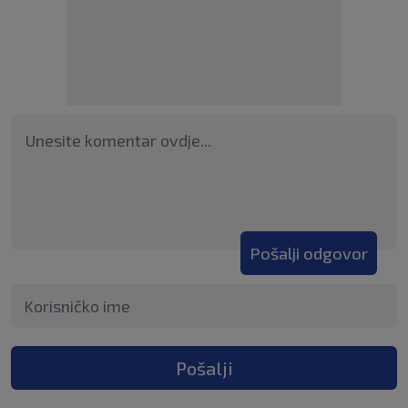
Pošalji odgovor
Pošalji