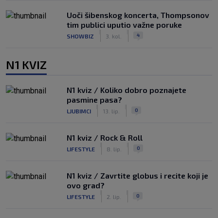
Uoči šibenskog koncerta, Thompsonov
tim publici uputio važne poruke
|
|
4
SHOWBIZ
3. kol.
N1 KVIZ
N1 kviz / Koliko dobro poznajete
pasmine pasa?
|
|
0
LJUBIMCI
13. lip.
N1 kviz / Rock & Roll
|
|
0
LIFESTYLE
8. lip.
N1 kviz / Zavrtite globus i recite koji je
ovo grad?
|
|
0
LIFESTYLE
2. lip.