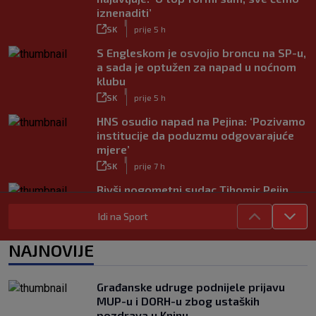
iznenaditi’
|
SK
prije 5 h
S Engleskom je osvojio broncu na SP-u,
a sada je optužen za napad u noćnom
klubu
|
SK
prije 5 h
HNS osudio napad na Pejina: ‘Pozivamo
institucije da poduzmu odgovarajuće
mjere’
|
SK
prije 7 h
Bivši nogometni sudac Tihomir Pejin
pretučen u Osijeku, policija istražuje
Idi na Sport
brutalni napad
|
SK
prije 8 h
NAJNOVIJE
Građanske udruge podnijele prijavu
MUP-u i DORH-u zbog ustaških
pozdrava u Kninu