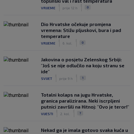
toplinski val i rast temperatura
|
|
0
VRIJEME
prije 12 h
Dio Hrvatske očekuje promjena
vremena: Stižu pljuskovi, bura i pad
temperature
|
|
0
VRIJEME
6. kol.
Jakovina o posjetu Zelenskog Srbiji:
"Još se nije odlučilo na koju stranu se
ide"
|
|
1
SVIJET
prije 9 h
Totalni kolaps na jugu Hrvatske,
granica paralizirana. Neki iscrpljeni
putnici završili na Hitnoj: "Ovo je teror!"
|
|
7
VIJESTI
2. kol.
Nekad ga je imala gotovo svaka kuća u