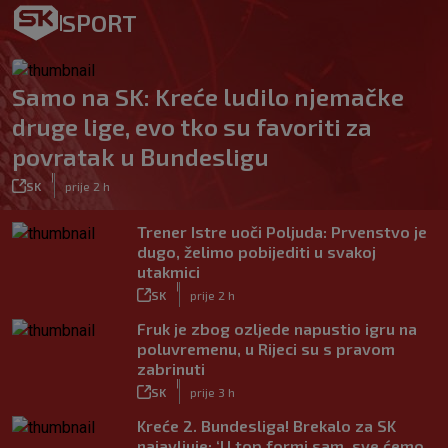
SPORT
Samo na SK: Kreće ludilo njemačke
druge lige, evo tko su favoriti za
povratak u Bundesligu
|
SK
prije 2 h
Trener Istre uoči Poljuda: Prvenstvo je
dugo, želimo pobijediti u svakoj
utakmici
|
SK
prije 2 h
Fruk je zbog ozljede napustio igru na
poluvremenu, u Rijeci su s pravom
zabrinuti
|
SK
prije 3 h
Kreće 2. Bundesliga! Brekalo za SK
najavljuje: ‘U top formi sam, sve ćemo