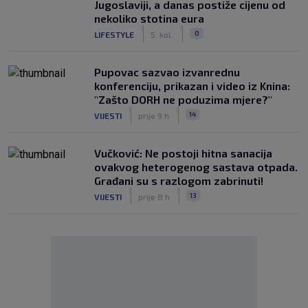
Jugoslaviji, a danas postiže cijenu od
nekoliko stotina eura
|
|
0
LIFESTYLE
5. kol.
Pupovac sazvao izvanrednu
konferenciju, prikazan i video iz Knina:
"Zašto DORH ne poduzima mjere?"
|
|
14
VIJESTI
prije 9 h
Vučković: Ne postoji hitna sanacija
ovakvog heterogenog sastava otpada.
Građani su s razlogom zabrinuti!
|
|
13
VIJESTI
prije 8 h