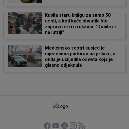
Kupila staru knjigu za samo 50
centi, a kod kuće shvatila što
zapravo drži u rukama: "Dobila si
na lutriji"
Medicinsko sestri susjed je
mjesecima parkirao na prilazu, a
onda je uslijedila osveta koja je
glasno odjeknula