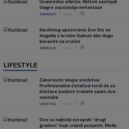
Izvanredno otkriće: Aktivni sastojak
Viagre zaustavlja metastaze
|
|
2
ZNANOST
6. kol.
Kardiolog upozorava: Evo što se
događa s krvnim tlakom ako dugo
boravite na vrućini
|
|
0
ZDRAVLJE
5. kol.
LIFESTYLE
Zaboravite skupa sredstva:
Profesionalna čistačica tvrdi da za
blistave podove trebate samo dva
sastojka
|
|
0
LIFESTYLE
6. kol.
Ovo su najbolji europski "drugi
gradovi" koje vrijedi posjetiti. Među