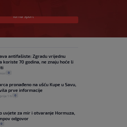
Idi na Sport
Mourinho naljutio naše
susjede ponižavajućim
komentarom
SK
prije 1 h
|
Vatreni zabio prekrasan
gol pa izašao zbog
ava antifašiste: Zgradu vrijednu
ozljede: ‘Koljeno je
a koriste 70 godina, ne znaju hoće li
odmah nateklo’
ti
SK
prije 2 h
|
Halilović pred odlaskom
0
 min
|
u brazilskog velikana?
SK
prije 59 min
|
arca pronađeno na ušću Kupe u Savu,
Carević nakon drugog
avila prve informacije
poraza: ‘Ne mogu biti
0
prije 1 h
|
ljutit, ovo nam mora biti
putokaz’
SK
prije 1 h
|
o uvjete za mir i otvaranje Hormuza,
Jelavić: Igrom nismo
umpov odgovor
pretjerano zadovoljni,
0
tražimo stopera