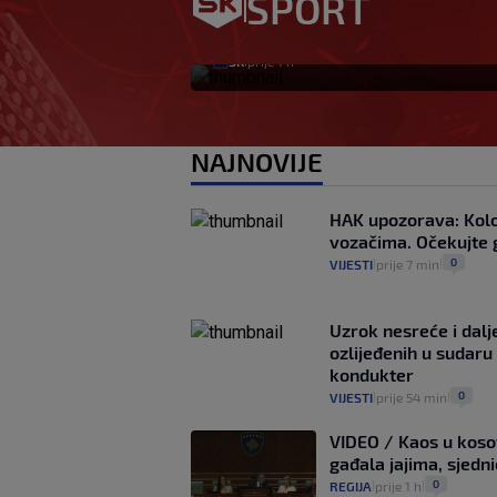
SPORT
Vatreni?
SK
prije 1 h
|
NAJNOVIJE
HAK upozorava: Kolon
vozačima. Očekujte
0
VIJESTI
prije 7 min
|
|
Uzrok nesreće i dal
ozlijeđenih u sudaru
kondukter
0
VIJESTI
prije 54 min
|
|
VIDEO / Kaos u kosov
gađala jajima, sjedn
0
REGIJA
prije 1 h
|
|