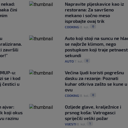
 nekad:
Napravite pljeskavice kao iz
baka čini
restorana: Za savršeno
čnim
mekano i sočno meso
isprobajte ovaj trik
0
COOKING
8. kol.
|
|
gu
Auto koji stoji na suncu ne hla
ralizirana.
se najbrže klimom, nego
i završili
postupkom koji traje petnaest
or!"
sekundi
0
AUTO
7. kol.
|
|
o MUP-u:
Većina ljudi koristi pogrešnu
i se i kod
dasku za rezanje: Poznati
 čestici u
kuhar otkriva zašto se kune u
ovu
0
COOKING
8. kol.
|
|
 ajvar:
Ozljede glave, kralježnice i
k koji okus
prsnog koša: Vatrogasci
vu razinu
spriječili veliki požar
1
VIJESTI
8. kol.
|
|