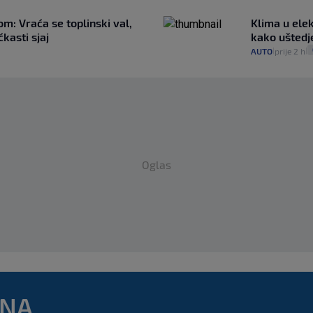
m: Vraća se toplinski val,
Klima u elek
kasti sjaj
kako uštedj
AUTO
prije 2 h
|
|
Oglas
DNA