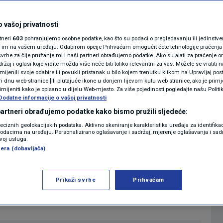
ća, dok netko ne
MAGAZIN
N1 KOMENTAR
idat od Primorca
 vašoj privatnosti
rtneri
603
pohranjujemo osobne podatke, kao što su podaci o pregledavanju ili jedinstveni 
KOLUMNE
o im na vašem uređaju. Odabirom opcije Prihvaćam omogućit ćete tehnologije praćenja
vrhe za čije pružanje mi i naši partneri obrađujemo podatke. Ako su alati za praćenje
0
1:00
VIDEO
komentara
|
|
žaj i oglasi koje vidite možda više neće biti toliko relevantni za vas. Možete se vratiti n
N1(DIS)INFO
zmijenili svoje odabire ili povukli pristanak u bilo kojem trenutku klikom na Upravljaj p
i dnu web-stranice [ili plutajuće ikone u donjem lijevom kutu web stranice, ako je primje
KLIMATSKE PROMJENE
rimijeniti kako je opisano u dijelu Web-mjesto. Za više pojedinosti pogledajte našu Politi
Više
Dodatne informacije o vašoj privatnosti
FOTO
 partneri obrađujemo podatke kako bismo pružili sljedeće:
reciznih geolokacijskih podataka. Aktivno skeniranje karakteristika uređaja za identifika
p podacima na uređaju. Personalizirano oglašavanje i sadržaj, mjerenje oglašavanja i sadr
VIDEO
 Marko Rakar bio je gost Novog dana s
zvoj usluga.
era (dobavljača)
ja izjava predsjednika Vlade koji je rekao
a neće doći na Milanovićevu inauguraciju,
Prikaži svrhe
Prihvaćam
tavak krize u komunikaciji između