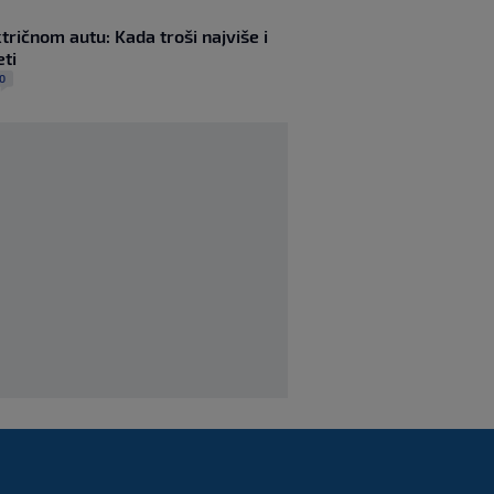
SK
prije 1 h
|
Real teže od očekivanog
tričnom autu: Kada troši najviše i
pobijedio Ferencvaroš,
eti
remi PSG-a i Manchester
0
Uniteda
SK
8. kol.
|
VIDEO / Perišić asistent,
PSV u posljednjim
trenucima ispustio
pobjedu
SK
8. kol.
|
Hajduk se pohvalio sa
svojim ‘Stats Cornerom’:
Evo čime je
impresionirao Šotiček
SK
8. kol.
|