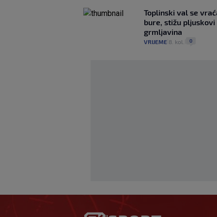
Toplinski val se vra
bure, stižu pljuskovi 
grmljavina
0
VRIJEME
8. kol.
|
|
Modriću u Milan st