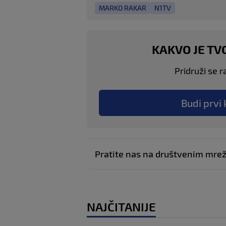
MARKO RAKAR
N1TV
KAKVO JE TV
Pridruži se r
Budi prvi 
Pratite nas na društvenim mr
NAJČITANIJE