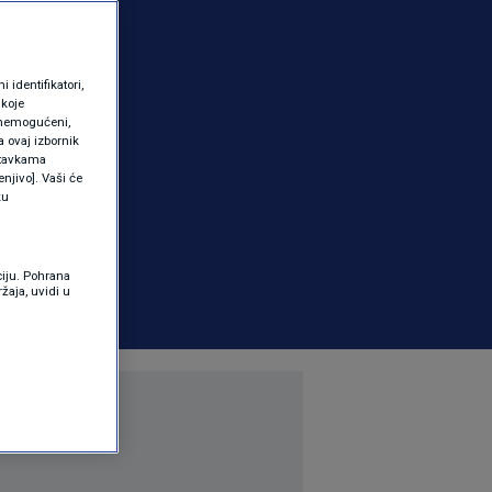
identifikatori,
 koje
 onemogućeni,
a ovaj izbornik
ostavkama
njivo]. Vaši će
ku
ciju. Pohrana
žaja, uvidi u