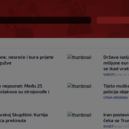
e, nesreće i bura prijete
Država iselj
 gužve
milijune eur
se ikad vrati
VIJESTI
prije 32
|
je nepoznat: Među 25
Tijelo mušk
 vlakova su strojovođe i
policija obj
CRNA KRONIKA
|
skoj Skupštini: Kurtija
Iran postavi
ica prekinuta
čeka se Tr
SVIJET
prije 1 h
|
|