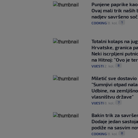
Punjene paprike kao
Ovaj mali trik naših 
nadjev savršeno so
1
COOKING
8. kol.
|
|
Totalni kolaps na ju
Hrvatske, granica pa
Neki iscrpljeni putnic
na Hitnoj: "Ovo je ter
8
VIJESTI
2. kol.
|
|
Miletić sve dostavi
"Sumnjivi otpad nalaz
Udbine, na zemljišnoj
vlasništvu države"
7
VIJESTI
8. kol.
|
|
Bakin trik za savršen
Dodaje jedan sastoja
podiže na sasvim no
0
COOKING
8. kol.
|
|