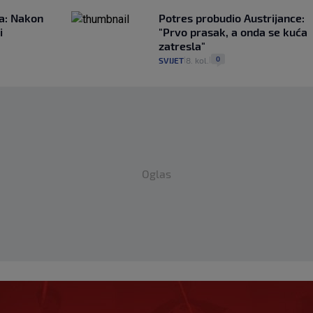
ća: Nakon
Potres probudio Austrijance:
i
"Prvo prasak, a onda se kuća
zatresla"
0
SVIJET
8. kol.
|
|
Oglas
iže još jedan