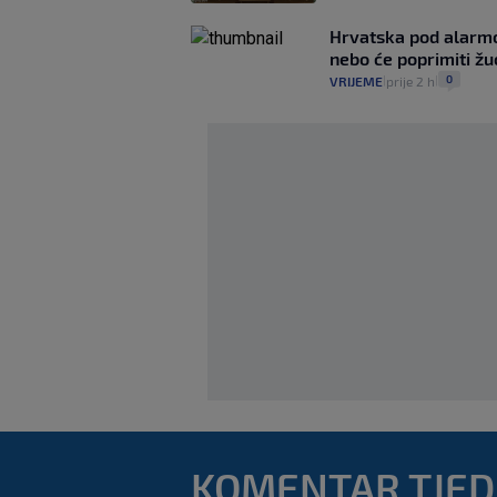
Hrvatska pod alarmo
nebo će poprimiti žuć
0
VRIJEME
prije 2 h
|
|
KOMENTAR TJE