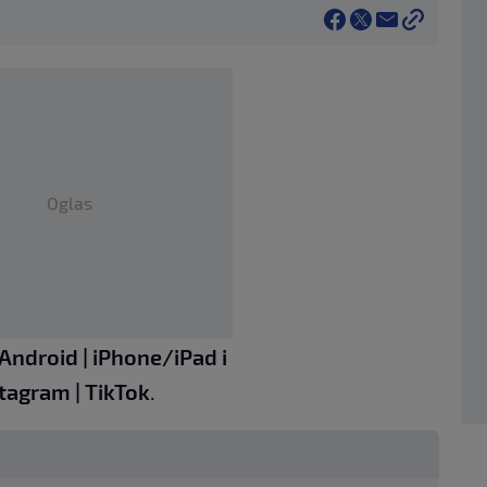
Oglas
Android
|
iPhone/iPad
i
stagram
|
TikTok
.