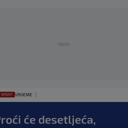
Oglas
VRIJEME
N1 TEME
roći će desetljeća,
REGIJA