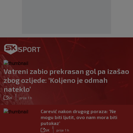
SPORT
Vatreni zabio prekrasan gol pa izašao
zbog ozljede: ‘Koljeno je odmah
nateklo’
|
SK
prije 1 h
Carević nakon drugog poraza: ‘Ne
mogu biti ljutit, ovo nam mora biti
putokaz’
|
SK
prije 1 h