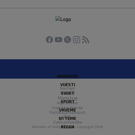
NAJNOVIJE
VIJESTI
Kontakt
O Nama
SVIJET
Marketing
SPORT
Impressum
Uvjeti korištenja
VRIJEME
Politika privatnosti
RSS
N1 TEME
Vaše primjedbe
REGIJA
Member of
United Media
- Copyright 2026