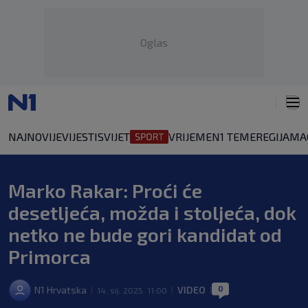
Oglas
NAJNOVIJE
VIJESTI
SVIJET
VRIJEME
N1 TEME
REGIJA
MA
Marko Rakar: Proći će
desetljeća, možda i stoljeća, dok
netko ne bude gori kandidat od
Primorca
0
N1 Hrvatska
VIDEO
14. sij. 2025. 11:00
|
|
|