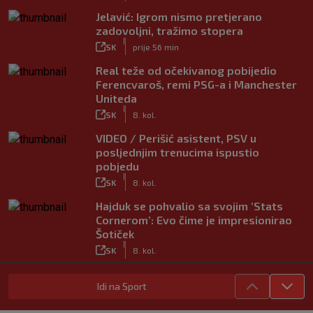
Jelavić: Igrom nismo pretjerano
zadovoljni, tražimo stopera
|
SK
prije 56 min
Real teže od očekivanog pobijedio
Ferencvaroš, remi PSG-a i Manchester
Uniteda
|
SK
8. kol.
VIDEO / Perišić asistent, PSV u
posljednjim trenucima ispustio
pobjedu
|
SK
8. kol.
Hajduk se pohvalio sa svojim ‘Stats
Cornerom’: Evo čime je impresionirao
Šotiček
|
SK
8. kol.
Vlašić strijelac za Torino; ova gesta sve
Idi na Sport
govori o njegovom statusu
|
SK
8. kol.