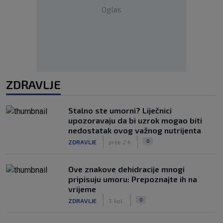
Oglas
ZDRAVLJE
Stalno ste umorni? Liječnici
upozoravaju da bi uzrok mogao biti
nedostatak ovog važnog nutrijenta
|
|
0
ZDRAVLJE
prije 2 h
Ove znakove dehidracije mnogi
pripisuju umoru: Prepoznajte ih na
vrijeme
|
|
0
ZDRAVLJE
7. kol.