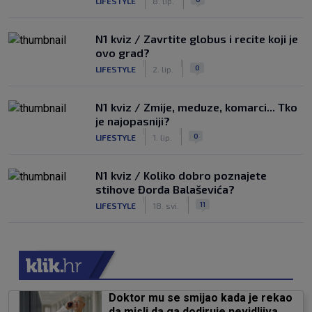
LIFESTYLE
8. lip.
N1 kviz / Zavrtite globus i recite koji je
ovo grad?
|
|
0
LIFESTYLE
2. lip.
N1 kviz / Zmije, meduze, komarci... Tko
je najopasniji?
|
|
0
LIFESTYLE
1. lip.
N1 kviz / Koliko dobro poznajete
stihove Đorđa Balaševića?
|
|
11
LIFESTYLE
18. svi.
Doktor mu se smijao kada je rekao
da misli da ga dodiruje nevidljiva