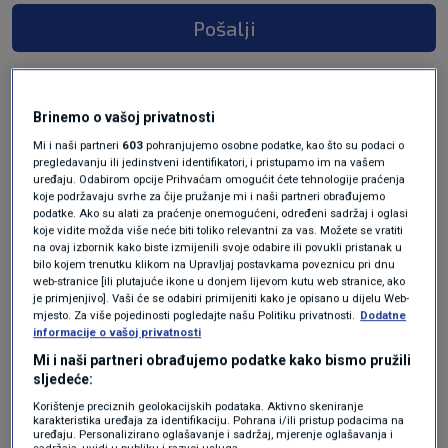
Pošalji
Brinemo o vašoj privatnosti
Mi i naši partneri
603
pohranjujemo osobne podatke, kao što su podaci o
pregledavanju ili jedinstveni identifikatori, i pristupamo im na vašem
uređaju. Odabirom opcije Prihvaćam omogućit ćete tehnologije praćenja
koje podržavaju svrhe za čije pružanje mi i naši partneri obrađujemo
podatke. Ako su alati za praćenje onemogućeni, određeni sadržaj i oglasi
koje vidite možda više neće biti toliko relevantni za vas. Možete se vratiti
Oglas
na ovaj izbornik kako biste izmijenili svoje odabire ili povukli pristanak u
bilo kojem trenutku klikom na Upravljaj postavkama poveznicu pri dnu
web-stranice [ili plutajuće ikone u donjem lijevom kutu web stranice, ako
je primjenjivo]. Vaši će se odabiri primijeniti kako je opisano u dijelu Web-
mjesto. Za više pojedinosti pogledajte našu Politiku privatnosti.
Dodatne
informacije o vašoj privatnosti
Mi i naši partneri obrađujemo podatke kako bismo pružili
sljedeće:
Korištenje preciznih geolokacijskih podataka. Aktivno skeniranje
karakteristika uređaja za identifikaciju. Pohrana i/ili pristup podacima na
uređaju. Personalizirano oglašavanje i sadržaj, mjerenje oglašavanja i
sadržaja, uvidi u publiku i razvoj usluga.