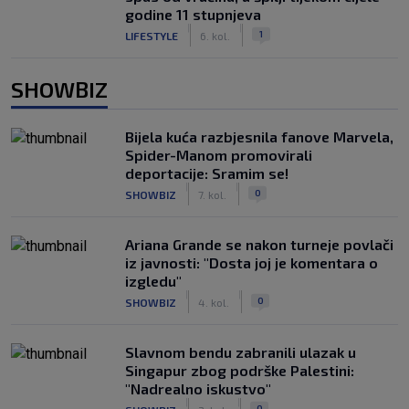
godine 11 stupnjeva
|
|
1
LIFESTYLE
6. kol.
SHOWBIZ
Bijela kuća razbjesnila fanove Marvela,
Spider-Manom promovirali
deportacije: Sramim se!
|
|
0
SHOWBIZ
7. kol.
Ariana Grande se nakon turneje povlači
iz javnosti: "Dosta joj je komentara o
izgledu"
|
|
0
SHOWBIZ
4. kol.
Slavnom bendu zabranili ulazak u
Singapur zbog podrške Palestini:
"Nadrealno iskustvo"
|
|
0