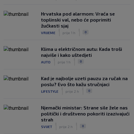
Hrvatska pod alarmom: Vraća se
toplinski val, nebo će poprimiti
žućkasti sjaj
|
|
0
VRIJEME
prije 1 h
Klima u električnom autu: Kada troši
najviše i kako uštedjeti
|
|
0
AUTO
prije 1 h
Kad je najbolje uzeti pauzu za ručak na
poslu? Evo što kažu stručnjaci
|
|
0
LIFESTYLE
prije 2 h
Njemački ministar: Strane sile žele nas
politički i društveno pokoriti izazivajući
strah
|
|
0
SVIJET
prije 2 h