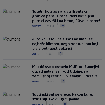
Totalni kolaps na jugu Hrvatske,
granica paralizirana. Neki iscrpljeni
putnici završili na Hitnoj: "Ovo je teror!"
|
|
8
VIJESTI
2. kol.
Auto koji stoji na suncu ne hladi se
najbrže klimom, nego postupkom koji
traje petnaest sekundi
|
|
0
AUTO
7. kol.
Miletić sve dostavio MUP-u: "Sumnjivi
otpad nalazi se i kod Udbine, na
zemljišnoj čestici u vlasništvu države"
|
|
7
VIJESTI
8. kol.
Toplinski val se vraća: Nakon bure,
stižu pljuskovi i grmljavina
|
|
0
VRIJEME
8. kol.