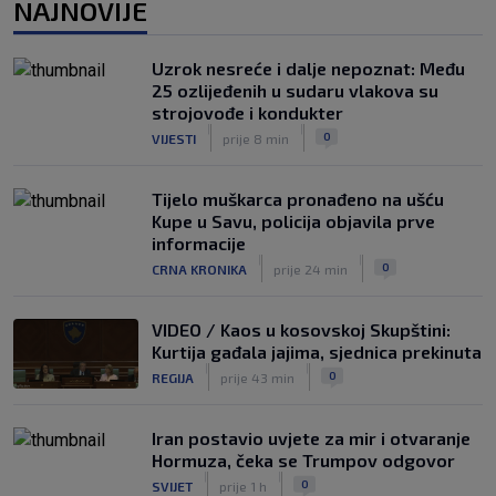
NAJNOVIJE
Trener Osijeka nakon demoliranja
Rudeša: ‘Pokazali smo puni potencijal’
|
Uzrok nesreće i dalje nepoznat: Među
SK
8. kol.
25 ozlijeđenih u sudaru vlakova su
VIDEO / Potez kakav se rijetko viđa:
strojovođe i kondukter
Kada pomoć nije stigla, na rukama je
|
|
0
VIJESTI
prije 8 min
iznio suigrača u bolovima
|
SK
8. kol.
Tijelo muškarca pronađeno na ušću
Kupe u Savu, policija objavila prve
informacije
|
|
0
CRNA KRONIKA
prije 24 min
VIDEO / Kaos u kosovskoj Skupštini:
Kurtija gađala jajima, sjednica prekinuta
|
|
0
REGIJA
prije 43 min
Iran postavio uvjete za mir i otvaranje
Hormuza, čeka se Trumpov odgovor
|
|
0
SVIJET
prije 1 h