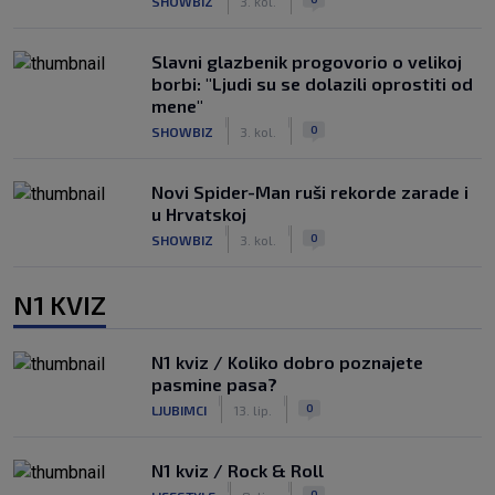
SHOWBIZ
3. kol.
Slavni glazbenik progovorio o velikoj
borbi: "Ljudi su se dolazili oprostiti od
mene"
|
|
0
SHOWBIZ
3. kol.
Novi Spider-Man ruši rekorde zarade i
u Hrvatskoj
|
|
0
SHOWBIZ
3. kol.
N1 KVIZ
N1 kviz / Koliko dobro poznajete
pasmine pasa?
|
|
0
LJUBIMCI
13. lip.
N1 kviz / Rock & Roll
|
|
0