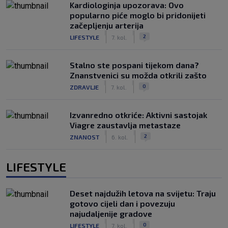
Kardiologinja upozorava: Ovo
popularno piće moglo bi pridonijeti
začepljenju arterija
|
|
2
LIFESTYLE
7. kol.
Stalno ste pospani tijekom dana?
Znanstvenici su možda otkrili zašto
|
|
0
ZDRAVLJE
7. kol.
Izvanredno otkriće: Aktivni sastojak
Viagre zaustavlja metastaze
|
|
2
ZNANOST
6. kol.
LIFESTYLE
Deset najdužih letova na svijetu: Traju
gotovo cijeli dan i povezuju
najudaljenije gradove
|
|
0
LIFESTYLE
7. kol.