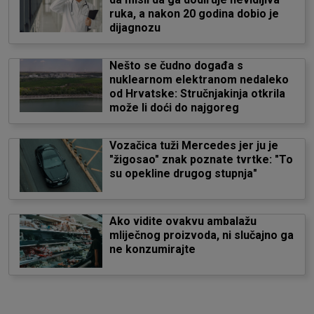
ruka, a nakon 20 godina dobio je
dijagnozu
Nešto se čudno događa s
nuklearnom elektranom nedaleko
od Hrvatske: Stručnjakinja otkrila
može li doći do najgoreg
Vozačica tuži Mercedes jer ju je
"žigosao" znak poznate tvrtke: "To
su opekline drugog stupnja"
Ako vidite ovakvu ambalažu
mliječnog proizvoda, ni slučajno ga
ne konzumirajte