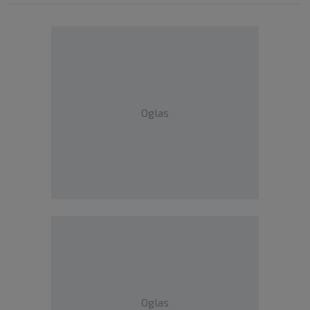
Oglas
Oglas