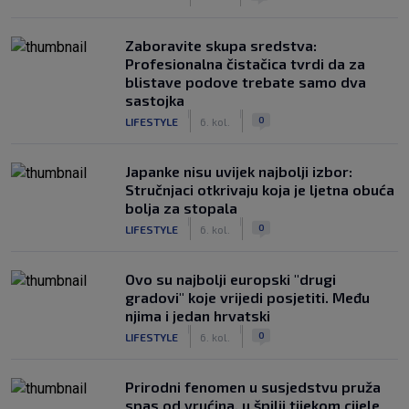
Zaboravite skupa sredstva:
Profesionalna čistačica tvrdi da za
blistave podove trebate samo dva
sastojka
|
|
0
LIFESTYLE
6. kol.
Japanke nisu uvijek najbolji izbor:
Stručnjaci otkrivaju koja je ljetna obuća
bolja za stopala
|
|
0
LIFESTYLE
6. kol.
Ovo su najbolji europski "drugi
gradovi" koje vrijedi posjetiti. Među
njima i jedan hrvatski
|
|
0
LIFESTYLE
6. kol.
Prirodni fenomen u susjedstvu pruža
spas od vrućina, u špilji tijekom cijele