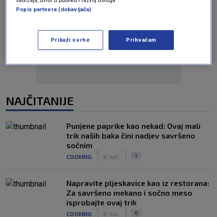
Popis partnera (dobavljača)
Oglas
Prikaži svrhe
Prihvaćam
NAJČITANIJE
Punjene paprike kao nekad: Ovaj mali
trik naših baka čini nadjev savršeno
sočnim
|
|
1
COOKING
8. kol.
Napravite pljeskavice kao iz restorana:
Za savršeno mekano i sočno meso
isprobajte ovaj trik
|
|
0
COOKING
8. kol.