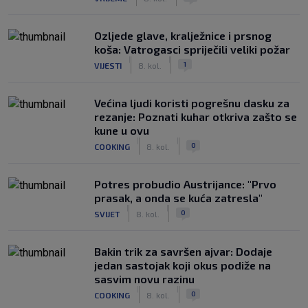
Ozljede glave, kralježnice i prsnog
koša: Vatrogasci spriječili veliki požar
|
|
1
VIJESTI
8. kol.
Većina ljudi koristi pogrešnu dasku za
rezanje: Poznati kuhar otkriva zašto se
kune u ovu
|
|
0
COOKING
8. kol.
Potres probudio Austrijance: "Prvo
prasak, a onda se kuća zatresla"
|
|
0
SVIJET
8. kol.
Bakin trik za savršen ajvar: Dodaje
jedan sastojak koji okus podiže na
sasvim novu razinu
|
|
0
COOKING
8. kol.