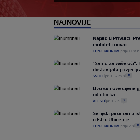
NAJNOVIJE
Napad u Privlaci: Pr
mobitel i novac
CRNA KRONIKA
prije 11 min
|
"Samo za vaše oči“: 
dostavljala povjerlj
0
SVIJET
prije 54 min
|
|
Ovo su nove cijene 
od utorka
0
VIJESTI
prije 2 h
|
|
Serijski piroman u i
u Istri. Uhićen je
0
CRNA KRONIKA
prije 2 h
|
|