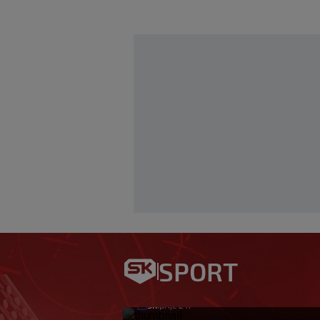
HNS osudio napad 
institucije da po
SPORT
mjere’
SK
prije 2 h
|