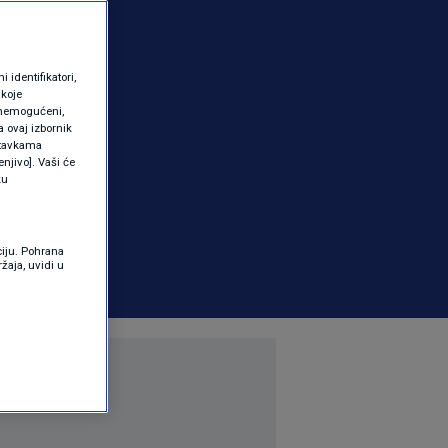
identifikatori,
 koje
 onemogućeni,
a ovaj izbornik
ostavkama
njivo]. Vaši će
ku
ciju. Pohrana
žaja, uvidi u