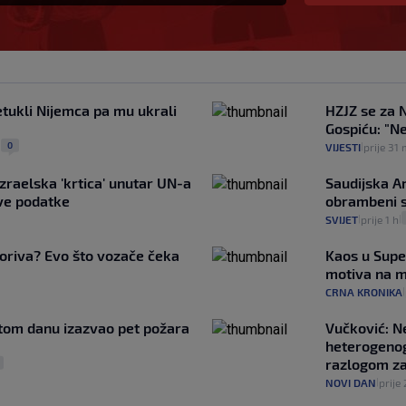
etukli Nijemca pa mu ukrali
HZJZ se za N
Gospiću: "Ne
0
VIJESTI
prije 31
|
|
Izraelska 'krtica' unutar UN-a
Saudijska Ar
ive podatke
obrambeni 
SVIJET
prije 1 h
|
|
goriva? Evo što vozače čeka
Kaos u Supe
motiva na m
CRNA KRONIKA
|
stom danu izazvao pet požara
Vučković: N
heterogenog
razlogom za
NOVI DAN
prije 
|