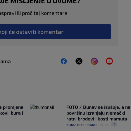
OJE MIŠLJENJE O OVOME?
aspravi ili pročitaj komentare
koji će ostaviti komentar
ežama
je promjena
FOTO / Dunav se isušuje, a na
ovi, bura i
površinu izranjaju njemački
ratni brodovi i kosti mamuta
2
KLIMATSKE PROMJENE
5. kol.
|
|