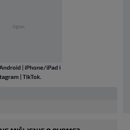
Oglas
Android
|
iPhone/iPad
i
stagram
|
TikTok.