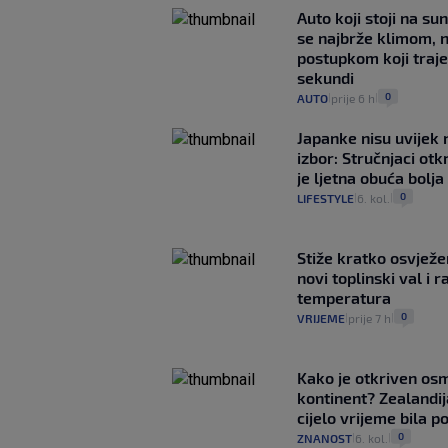
Auto koji stoji na su
se najbrže klimom, 
postupkom koji traj
sekundi
0
AUTO
prije 6 h
|
|
Japanke nisu uvijek n
izbor: Stručnjaci otk
je ljetna obuća bolja
0
LIFESTYLE
6. kol.
|
|
Stiže kratko osvježe
novi toplinski val i r
temperatura
0
VRIJEME
prije 7 h
|
|
Kako je otkriven os
kontinent? Zealandij
cijelo vrijeme bila 
0
ZNANOST
6. kol.
|
|