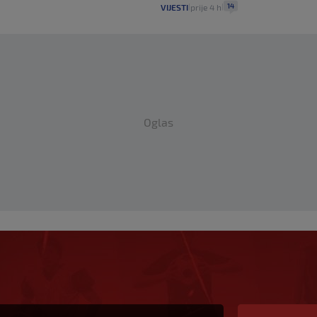
14
VIJESTI
prije 4 h
|
|
Oglas
na Pejina: ‘Pozivamo
duzmu odgovarajuće