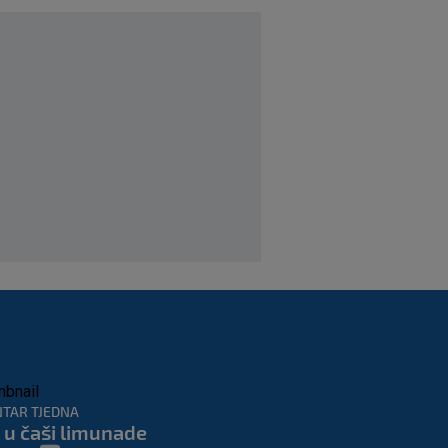
Burić
SK
prije 6 h
|
Kek: Propuštene šanse
čine nas nesigurnima.
Fruka sam izvadio zbog
ozljede, pripremamo se
na život bez njega
SK
prije 7 h
|
Dinamo ostao kratak u
senzacionalnom
preokretu, Juventus
slavio na otvaranju
Ramljakova turnira
SK
prije 5 h
|
Trener Žalgirisa ne
odustaje: ‘Vidi se razlika
u kvaliteti, ali pokušat
ćemo iznenaditi na
Poljudu’
SK
prije 6 h
|
TAR TJEDNA
 u čaši limunade