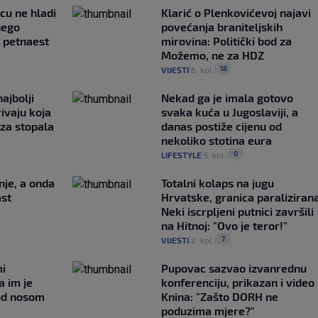
ncu ne hladi
Klarić o Plenkovićevoj najavi
nego
povećanja braniteljskih
e petnaest
mirovina: Politički bod za
Možemo, ne za HDZ
18
VIJESTI
6. kol.
|
|
ajbolji
Nekad ga je imala gotovo
rivaju koja
svaka kuća u Jugoslaviji, a
 za stopala
danas postiže cijenu od
nekoliko stotina eura
0
LIFESTYLE
5. kol.
|
|
nje, a onda
Totalni kolaps na jugu
ast
Hrvatske, granica paralizirana
Neki iscrpljeni putnici završili
na Hitnoj: "Ovo je teror!"
7
VIJESTI
2. kol.
|
|
mi
Pupovac sazvao izvanrednu
a im je
konferenciju, prikazan i video 
pod nosom
Knina: "Zašto DORH ne
poduzima mjere?"