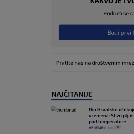
KAKVO JE TV
Pridruži se r
Budi prvi 
Pratite nas na društvenim mr
NAJČITANIJE
Dio Hrvatske očeku
vremena: Stižu pljusk
pad temperature
0
VRIJEME
6. kol.
|
|