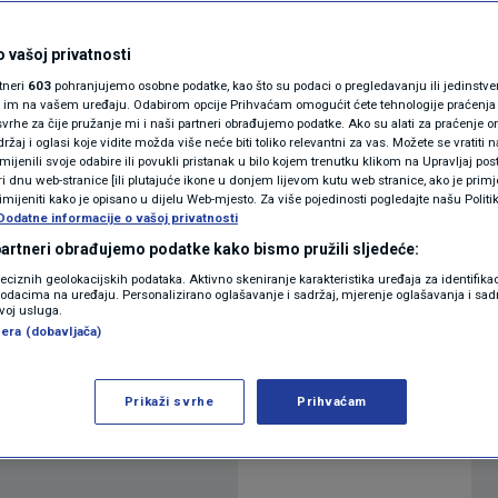
 je što će biti s
MAGAZIN
N1 KOMENTAR
 vašoj privatnosti
rtneri
603
pohranjujemo osobne podatke, kao što su podaci o pregledavanju ili jedinstveni 
KOLUMNE
o im na vašem uređaju. Odabirom opcije Prihvaćam omogućit ćete tehnologije praćenja
vrhe za čije pružanje mi i naši partneri obrađujemo podatke. Ako su alati za praćenje
0
9:57
NEWSROOM
komentara
|
|
žaj i oglasi koje vidite možda više neće biti toliko relevantni za vas. Možete se vratiti n
N1(DIS)INFO
zmijenili svoje odabire ili povukli pristanak u bilo kojem trenutku klikom na Upravljaj p
i dnu web-stranice [ili plutajuće ikone u donjem lijevom kutu web stranice, ako je primje
KLIMATSKE PROMJENE
rimijeniti kako je opisano u dijelu Web-mjesto. Za više pojedinosti pogledajte našu Politi
Više
Dodatne informacije o vašoj privatnosti
FOTO
 partneri obrađujemo podatke kako bismo pružili sljedeće:
reciznih geolokacijskih podataka. Aktivno skeniranje karakteristika uređaja za identifika
p podacima na uređaju. Personalizirano oglašavanje i sadržaj, mjerenje oglašavanja i sadr
VIDEO
etski stručnjak Igor Dekanić. Govorio je o
zvoj usluga.
era (dobavljača)
toku na opskrbu i cijene energenata.
Prikaži svrhe
Prihvaćam