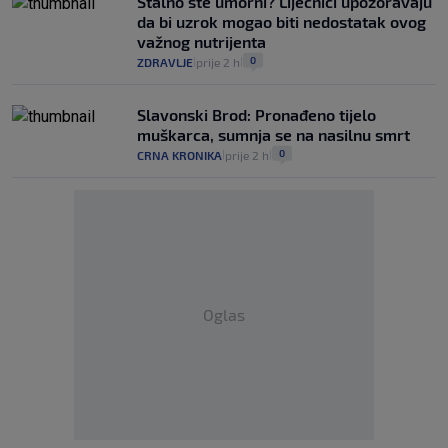
Stalno ste umorni? Liječnici upozoravaju
da bi uzrok mogao biti nedostatak ovog
važnog nutrijenta
0
ZDRAVLJE
prije 2 h
|
|
Slavonski Brod: Pronađeno tijelo
muškarca, sumnja se na nasilnu smrt
0
CRNA KRONIKA
prije 2 h
|
|
Oglas