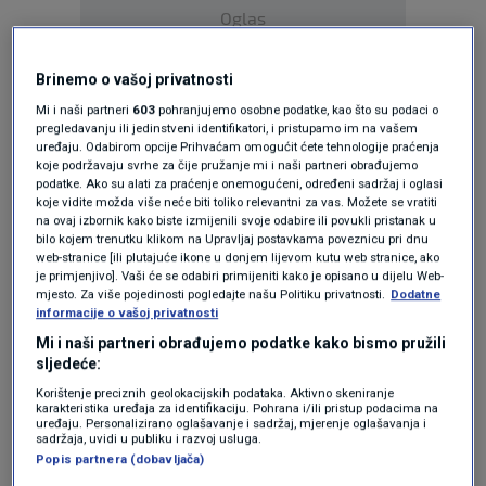
Oglas
Brinemo o vašoj privatnosti
Mi i naši partneri
603
pohranjujemo osobne podatke, kao što su podaci o
pregledavanju ili jedinstveni identifikatori, i pristupamo im na vašem
uređaju. Odabirom opcije Prihvaćam omogućit ćete tehnologije praćenja
koje podržavaju svrhe za čije pružanje mi i naši partneri obrađujemo
KAKVO JE TVOJE MIŠLJENJE O OVOME?
podatke. Ako su alati za praćenje onemogućeni, određeni sadržaj i oglasi
koje vidite možda više neće biti toliko relevantni za vas. Možete se vratiti
Pridruži se raspravi ili pročitaj komentare
na ovaj izbornik kako biste izmijenili svoje odabire ili povukli pristanak u
bilo kojem trenutku klikom na Upravljaj postavkama poveznicu pri dnu
web-stranice [ili plutajuće ikone u donjem lijevom kutu web stranice, ako
je primjenjivo]. Vaši će se odabiri primijeniti kako je opisano u dijelu Web-
Budi prvi koji će ostaviti komentar
mjesto. Za više pojedinosti pogledajte našu Politiku privatnosti.
Dodatne
informacije o vašoj privatnosti
Mi i naši partneri obrađujemo podatke kako bismo pružili
sljedeće:
Pratite nas na društvenim mrežama
Korištenje preciznih geolokacijskih podataka. Aktivno skeniranje
karakteristika uređaja za identifikaciju. Pohrana i/ili pristup podacima na
uređaju. Personalizirano oglašavanje i sadržaj, mjerenje oglašavanja i
sadržaja, uvidi u publiku i razvoj usluga.
Popis partnera (dobavljača)