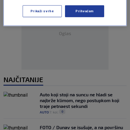
Prikaži svrhe
Prihvaćam
Oglas
NAJČITANIJE
Auto koji stoji na suncu ne hladi se
najbrže klimom, nego postupkom koji
traje petnaest sekundi
0
AUTO
7. kol.
|
|
FOTO / Dunav se isušuje, a na površinu