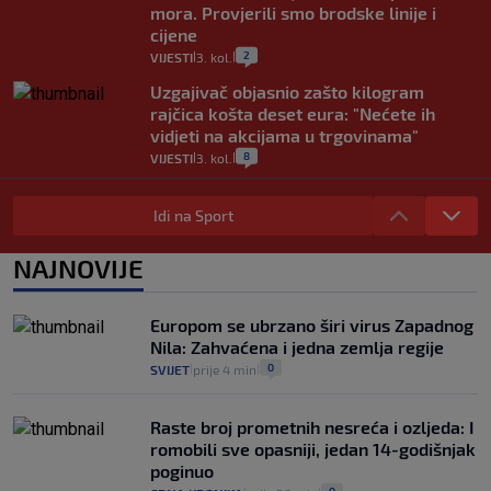
mora. Provjerili smo brodske linije i
cijene
2
VIJESTI
3. kol.
|
|
Uzgajivač objasnio zašto kilogram
rajčica košta deset eura: "Nećete ih
vidjeti na akcijama u trgovinama"
8
VIJESTI
3. kol.
|
|
Selidba je jedno od stresnijih iskustava.
Evo aktualnih cijena i nekoliko savjeta
Idi na Sport
da prođe što lakše i jeftinije
0
VIJESTI
2. kol.
NAJNOVIJE
|
|
Izračunali smo koliko košta putovanje
automobilom na Hvar iz Zagreba, a
Europom se ubrzano širi virus Zapadnog
koliko iz Osijeka
Nila: Zahvaćena i jedna zemlja regije
14
VIJESTI
2. kol.
|
|
0
SVIJET
prije 4 min
|
|
Raste broj prometnih nesreća i ozljeda: I
romobili sve opasniji, jedan 14-godišnjak
poginuo