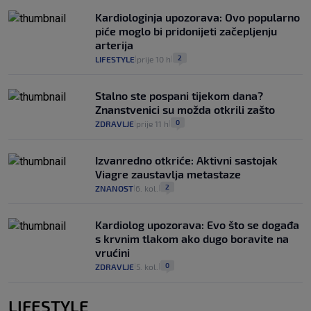
Kardiologinja upozorava: Ovo popularno
piće moglo bi pridonijeti začepljenju
arterija
2
LIFESTYLE
prije 10 h
|
|
Stalno ste pospani tijekom dana?
Znanstvenici su možda otkrili zašto
0
ZDRAVLJE
prije 11 h
|
|
Izvanredno otkriće: Aktivni sastojak
Viagre zaustavlja metastaze
2
ZNANOST
6. kol.
|
|
Kardiolog upozorava: Evo što se događa
s krvnim tlakom ako dugo boravite na
vrućini
0
ZDRAVLJE
5. kol.
|
|
LIFESTYLE