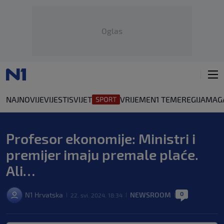
Oglas
NAJNOVIJE
VIJESTI
SVIJET
VRIJEME
N1 TEME
REGIJA
MAG
Profesor ekonomije: Ministri i
premijer imaju premale plaće.
Ali…
0
N1 Hrvatska
NEWSROOM
22. svi. 2024. 18:34
|
|
|