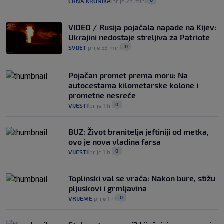
0
CRNA KRONIKA
prije 26 min
|
|
VIDEO / Rusija pojačala napade na Kijev:
Ukrajini nedostaje streljiva za Patriote
0
SVIJET
prije 53 min
|
|
Pojačan promet prema moru: Na
autocestama kilometarske kolone i
prometne nesreće
0
VIJESTI
prije 1 h
|
|
BUZ: Život branitelja jeftiniji od metka,
ovo je nova vladina farsa
0
VIJESTI
prije 1 h
|
|
Toplinski val se vraća: Nakon bure, stižu
pljuskovi i grmljavina
0
VRIJEME
prije 1 h
|
|