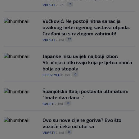
7
VIJESTI
2. kol.
|
|
Vučković: Ne postoji hitna sanacija
ovakvog heterogenog sastava otpada.
Građani su s razlogom zabrinuti!
17
VIJESTI
7. kol.
|
|
Japanke nisu uvijek najbolji izbor:
Stručnjaci otkrivaju koja je ljetna obuća
bolja za stopala
0
LIFESTYLE
6. kol.
|
|
Španjolska Italiji postavila ultimatum:
"Imate dva dana..."
0
SVIJET
7. kol.
|
|
Ovo su nove cijene goriva? Evo što
vozače čeka od utorka
0
VIJESTI
7. kol.
|
|