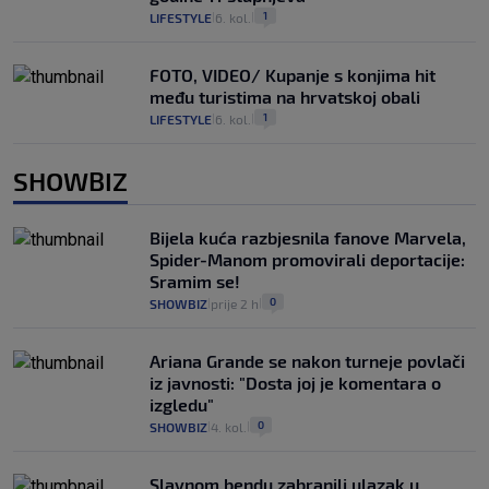
1
LIFESTYLE
6. kol.
|
|
FOTO, VIDEO/ Kupanje s konjima hit
među turistima na hrvatskoj obali
1
LIFESTYLE
6. kol.
|
|
SHOWBIZ
Bijela kuća razbjesnila fanove Marvela,
Spider-Manom promovirali deportacije:
Sramim se!
0
SHOWBIZ
prije 2 h
|
|
Ariana Grande se nakon turneje povlači
iz javnosti: "Dosta joj je komentara o
izgledu"
0
SHOWBIZ
4. kol.
|
|
Slavnom bendu zabranili ulazak u