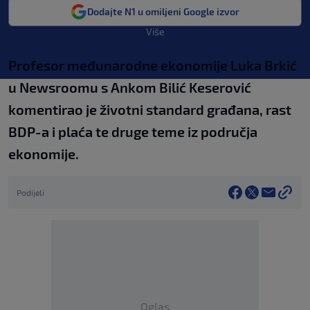
Dodajte N1 u omiljeni Google izvor
Više
Profesor međunarodne ekonomije Luka Brkić
u Newsroomu s Ankom Bilić Keserović
komentirao je životni standard građana, rast
BDP-a i plaća te druge teme iz područja
ekonomije.
Podijeli
Oglas