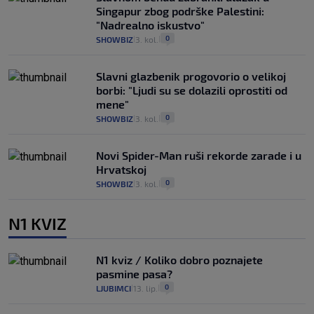
Singapur zbog podrške Palestini:
"Nadrealno iskustvo"
0
SHOWBIZ
3. kol.
|
|
Slavni glazbenik progovorio o velikoj
borbi: "Ljudi su se dolazili oprostiti od
mene"
0
SHOWBIZ
3. kol.
|
|
Novi Spider-Man ruši rekorde zarade i u
Hrvatskoj
0
SHOWBIZ
3. kol.
|
|
N1 KVIZ
N1 kviz / Koliko dobro poznajete
pasmine pasa?
0
LJUBIMCI
13. lip.
|
|