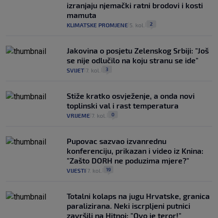
izranjaju njemački ratni brodovi i kosti
mamuta
2
KLIMATSKE PROMJENE
5. kol.
|
|
Jakovina o posjetu Zelenskog Srbiji: "Još
se nije odlučilo na koju stranu se ide"
3
SVIJET
7. kol.
|
|
Stiže kratko osvježenje, a onda novi
toplinski val i rast temperatura
0
VRIJEME
7. kol.
|
|
Pupovac sazvao izvanrednu
konferenciju, prikazan i video iz Knina:
"Zašto DORH ne poduzima mjere?"
19
VIJESTI
7. kol.
|
|
Totalni kolaps na jugu Hrvatske, granica
paralizirana. Neki iscrpljeni putnici
završili na Hitnoj: "Ovo je teror!"