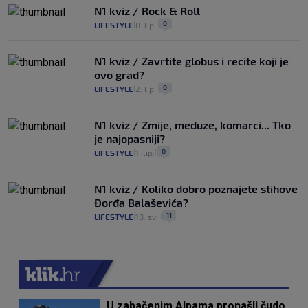
N1 kviz / Rock & Roll
0
LIFESTYLE
8. lip.
|
|
N1 kviz / Zavrtite globus i recite koji je
ovo grad?
0
LIFESTYLE
2. lip.
|
|
N1 kviz / Zmije, meduze, komarci... Tko
je najopasniji?
0
LIFESTYLE
1. lip.
|
|
N1 kviz / Koliko dobro poznajete stihove
Đorđa Balaševića?
11
LIFESTYLE
18. svi.
|
|
U zabačenim Alpama pronašli čudo