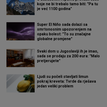
koje ne bi trebalo tamo biti: "Pa tu
je već 1100 godina"
Super El Niño sada dolazi sa
smrtonosnim upozorenjem na
opaku bolest: "To su značajne
globalne promjene"
Svaki dom u Jugoslaviji ih je imao,
sada se prodaju za 200 eura: "Malo
pretjerujete"
Ljudi su počeli stavljati limun
pokraj kreveta: Tvrde da rješava
jedan veliki problem