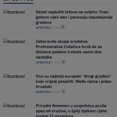
Deset najdužih letova na svijetu: Traju
gotovo cijeli dan i povezuju najudaljenije
gradove
0
LIFESTYLE
7. kol.
|
|
Zaboravite skupa sredstva:
Profesionalna čistačica tvrdi da za
blistave podove trebate samo dva
sastojka
0
LIFESTYLE
6. kol.
|
|
Ovo su najbolji europski "drugi gradovi"
koje vrijedi posjetiti. Među njima i jedan
hrvatski
0
LIFESTYLE
6. kol.
|
|
Prirodni fenomen u susjedstvu pruža
spas od vrućina, u špilji tijekom cijele
godine 11 stupnjeva