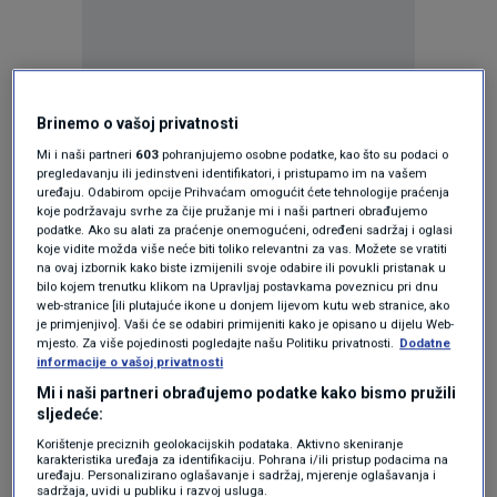
Oglas
Brinemo o vašoj privatnosti
Mi i naši partneri
603
pohranjujemo osobne podatke, kao što su podaci o
pregledavanju ili jedinstveni identifikatori, i pristupamo im na vašem
uređaju. Odabirom opcije Prihvaćam omogućit ćete tehnologije praćenja
koje podržavaju svrhe za čije pružanje mi i naši partneri obrađujemo
podatke. Ako su alati za praćenje onemogućeni, određeni sadržaj i oglasi
koje vidite možda više neće biti toliko relevantni za vas. Možete se vratiti
na ovaj izbornik kako biste izmijenili svoje odabire ili povukli pristanak u
bilo kojem trenutku klikom na Upravljaj postavkama poveznicu pri dnu
web-stranice [ili plutajuće ikone u donjem lijevom kutu web stranice, ako
je primjenjivo]. Vaši će se odabiri primijeniti kako je opisano u dijelu Web-
mjesto. Za više pojedinosti pogledajte našu Politiku privatnosti.
Dodatne
informacije o vašoj privatnosti
Mi i naši partneri obrađujemo podatke kako bismo pružili
Oglas
sljedeće:
Korištenje preciznih geolokacijskih podataka. Aktivno skeniranje
karakteristika uređaja za identifikaciju. Pohrana i/ili pristup podacima na
uređaju. Personalizirano oglašavanje i sadržaj, mjerenje oglašavanja i
sadržaja, uvidi u publiku i razvoj usluga.