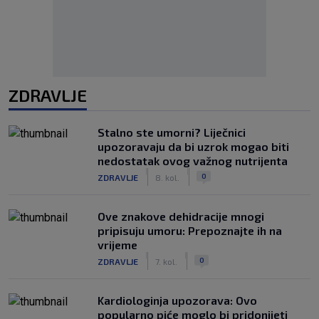
ZDRAVLJE
Stalno ste umorni? Liječnici
upozoravaju da bi uzrok mogao biti
nedostatak ovog važnog nutrijenta
|
|
0
ZDRAVLJE
8. kol.
Ove znakove dehidracije mnogi
pripisuju umoru: Prepoznajte ih na
vrijeme
|
|
0
ZDRAVLJE
7. kol.
Kardiologinja upozorava: Ovo
popularno piće moglo bi pridonijeti