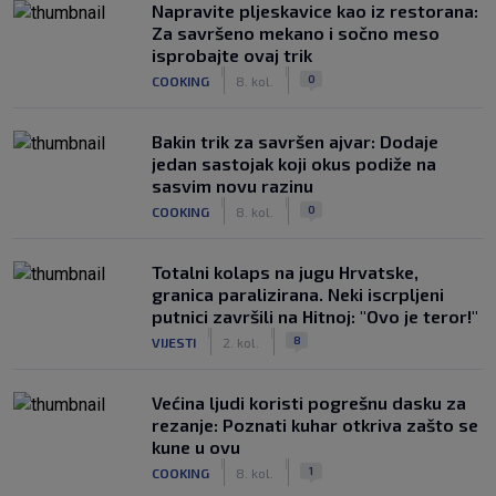
Napravite pljeskavice kao iz restorana:
Za savršeno mekano i sočno meso
isprobajte ovaj trik
|
|
0
COOKING
8. kol.
Bakin trik za savršen ajvar: Dodaje
jedan sastojak koji okus podiže na
sasvim novu razinu
|
|
0
COOKING
8. kol.
Totalni kolaps na jugu Hrvatske,
granica paralizirana. Neki iscrpljeni
putnici završili na Hitnoj: "Ovo je teror!"
|
|
8
VIJESTI
2. kol.
Većina ljudi koristi pogrešnu dasku za
rezanje: Poznati kuhar otkriva zašto se
kune u ovu
|
|
1
COOKING
8. kol.