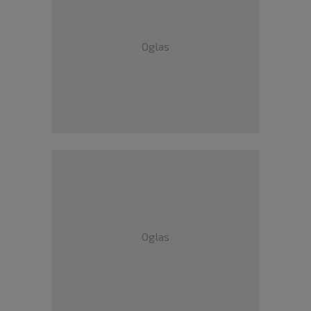
Oglas
Oglas