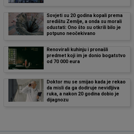
Sovjeti su 20 godina kopali prema
središtu Zemlje, a onda su morali
odustati: Ono što su otkrili bilo je
potpuno neočekivano
Renovirali kuhinju i pronašli
predmet koji im je donio bogatstvo
od 70 000 eura
Doktor mu se smijao kada je rekao
da misli da ga dodiruje nevidljiva
ruka, a nakon 20 godina dobio je
dijagnozu