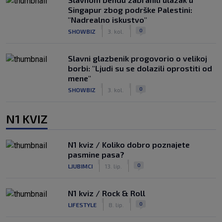
Singapur zbog podrške Palestini:
"Nadrealno iskustvo"
|
|
0
SHOWBIZ
3. kol.
Slavni glazbenik progovorio o velikoj
borbi: "Ljudi su se dolazili oprostiti od
mene"
|
|
0
SHOWBIZ
3. kol.
N1 KVIZ
N1 kviz / Koliko dobro poznajete
pasmine pasa?
|
|
0
LJUBIMCI
13. lip.
N1 kviz / Rock & Roll
|
|
0
LIFESTYLE
8. lip.