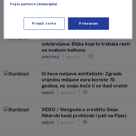
Popis partnera (dobavljača)
NAJČITANIJE
Prikaži svrhe
Prihvaćam
Komarci je ne podnose, a ljude
oduševljava: Biljka koja bi trebala rasti
na svakom balkonu
|
|
1
LIFESTYLE
prije 4 h
Država iseljava antifašiste: Zgradu
vrijednu milijune eura koriste 70
godina, ne znaju hoće li se ikad vratiti
|
|
7
VIJESTI
prije 8 h
VIDEO / Nezgoda u središtu Sinja:
Alkarski konji proklizali i pali na Pijaci
|
|
6
VIJESTI
prije 6 h