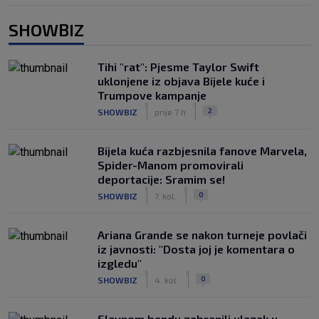
SHOWBIZ
Tihi "rat": Pjesme Taylor Swift
uklonjene iz objava Bijele kuće i
Trumpove kampanje
|
|
2
SHOWBIZ
prije 7 h
Bijela kuća razbjesnila fanove Marvela,
Spider-Manom promovirali
deportacije: Sramim se!
|
|
0
SHOWBIZ
7. kol.
Ariana Grande se nakon turneje povlači
iz javnosti: "Dosta joj je komentara o
izgledu"
|
|
0
SHOWBIZ
4. kol.
Slavnom bendu zabranili ulazak u