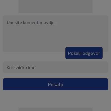
Pošalji odgovor
Pošalji