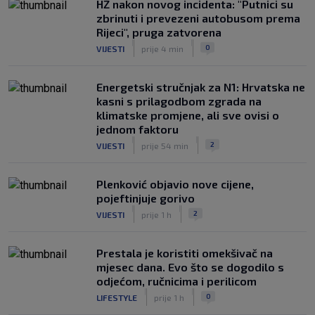
HŽ nakon novog incidenta: "Putnici su
zbrinuti i prevezeni autobusom prema
Rijeci", pruga zatvorena
|
|
0
VIJESTI
prije 4 min
Energetski stručnjak za N1: Hrvatska ne
kasni s prilagodbom zgrada na
klimatske promjene, ali sve ovisi o
jednom faktoru
|
|
2
VIJESTI
prije 54 min
Plenković objavio nove cijene,
pojeftinjuje gorivo
|
|
2
VIJESTI
prije 1 h
Prestala je koristiti omekšivač na
mjesec dana. Evo što se dogodilo s
odjećom, ručnicima i perilicom
|
|
0
LIFESTYLE
prije 1 h