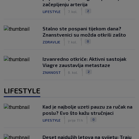
začepljenju arterija
|
|
2
LIFESTYLE
7. kol.
Stalno ste pospani tijekom dana?
Znanstvenici su možda otkrili zašto
|
|
0
ZDRAVLJE
7. kol.
Izvanredno otkriće: Aktivni sastojak
Viagre zaustavlja metastaze
|
|
2
ZNANOST
6. kol.
LIFESTYLE
Kad je najbolje uzeti pauzu za ručak na
poslu? Evo što kažu stručnjaci
|
|
0
LIFESTYLE
prije 11 h
Deset najdužih letova na svijetu: Traju