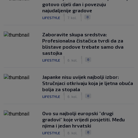
gotovo cijeli dan i povezuju
najudaljenije gradove
|
|
0
LIFESTYLE
7. kol.
Zaboravite skupa sredstva:
Profesionalna čistačica tvrdi da za
blistave podove trebate samo dva
sastojka
|
|
0
LIFESTYLE
6. kol.
Japanke nisu uvijek najbolji izbor:
Stručnjaci otkrivaju koja je ljetna obuća
bolja za stopala
|
|
0
LIFESTYLE
6. kol.
Ovo su najbolji europski "drugi
gradovi" koje vrijedi posjetiti. Među
njima i jedan hrvatski
|
|
0
LIFESTYLE
6. kol.