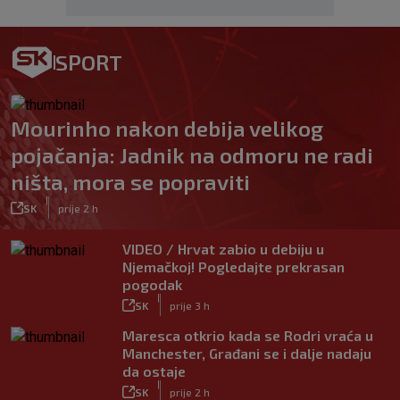
SPORT
Mourinho nakon debija velikog
pojačanja: Jadnik na odmoru ne radi
ništa, mora se popraviti
|
SK
prije 2 h
VIDEO / Hrvat zabio u debiju u
Njemačkoj! Pogledajte prekrasan
pogodak
|
SK
prije 3 h
Maresca otkrio kada se Rodri vraća u
Manchester, Građani se i dalje nadaju
da ostaje
|
SK
prije 2 h