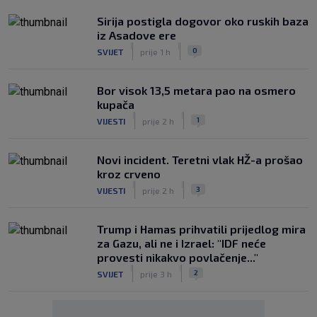
Sirija postigla dogovor oko ruskih baza
iz Asadove ere
|
|
0
SVIJET
prije 1 h
Bor visok 13,5 metara pao na osmero
kupača
|
|
1
VIJESTI
prije 2 h
Novi incident. Teretni vlak HŽ-a prošao
kroz crveno
|
|
3
VIJESTI
prije 2 h
Trump i Hamas prihvatili prijedlog mira
za Gazu, ali ne i Izrael: "IDF neće
provesti nikakvo povlačenje..."
|
|
2
SVIJET
prije 3 h