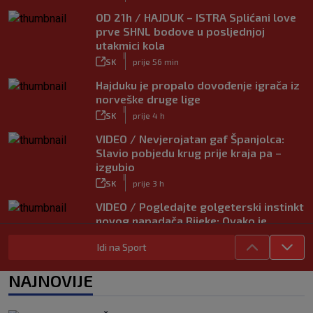
OD 21h / HAJDUK – ISTRA Splićani love
prve SHNL bodove u posljednjoj
utakmici kola
|
SK
prije 56 min
Hajduku je propalo dovođenje igrača iz
norveške druge lige
|
SK
prije 4 h
VIDEO / Nevjerojatan gaf Španjolca:
Slavio pobjedu krug prije kraja pa –
izgubio
|
SK
prije 3 h
VIDEO / Pogledajte golgeterski instinkt
novog napadača Rijeke: Ovako je
zabijao u Bundesligi
Idi na Sport
|
SK
prije 5 h
NAJNOVIJE