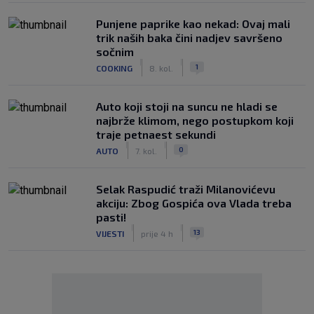
Punjene paprike kao nekad: Ovaj mali
trik naših baka čini nadjev savršeno
sočnim
|
|
1
COOKING
8. kol.
Auto koji stoji na suncu ne hladi se
najbrže klimom, nego postupkom koji
traje petnaest sekundi
|
|
0
AUTO
7. kol.
Selak Raspudić traži Milanovićevu
akciju: Zbog Gospića ova Vlada treba
pasti!
|
|
13
VIJESTI
prije 4 h