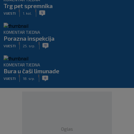
Trg pet spremnika
|
|
5
VIJESTI
1. kol.
KOMENTAR TJEDNA
Porazna inspekcija
|
|
11
VIJESTI
25. srp.
KOMENTAR TJEDNA
Bura u čaši limunade
|
|
0
VIJESTI
18. srp.
Oglas