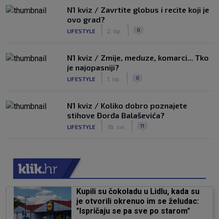
N1 kviz / Zavrtite globus i recite koji je
ovo grad?
|
|
0
LIFESTYLE
2. lip.
N1 kviz / Zmije, meduze, komarci... Tko
je najopasniji?
|
|
0
LIFESTYLE
1. lip.
N1 kviz / Koliko dobro poznajete
stihove Đorđa Balaševića?
|
|
11
LIFESTYLE
18. svi.
Kupili su čokoladu u Lidlu, kada su
je otvorili okrenuo im se želudac:
"Ispričaju se pa sve po starom"