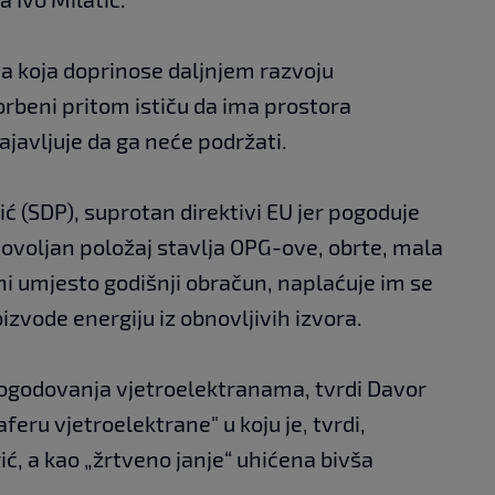
ja koja doprinose daljnjem razvoju
orbeni pritom ističu da ima prostora
ajavljuje da ga neće podržati.
ć (SDP), suprotan direktivi EU jer pogoduje
povoljan položaj stavlja OPG-ove, obrte, mala
ni umjesto godišnji obračun, naplaćuje im se
zvode energiju iz obnovljivih izvora.
 pogodovanja vjetroelektranama, tvrdi Davor
feru vjetroelektrane" u koju je, tvrdi,
ć, a kao „žrtveno janje“ uhićena bivša