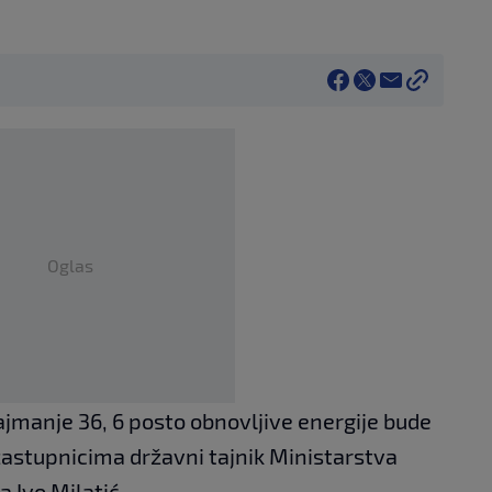
Oglas
najmanje 36, 6 posto obnovljive energije bude
 zastupnicima državni tajnik Ministarstva
 Ivo Milatić.