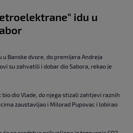
jetroelektrane" idu u
Sabor
u u Banske dvore, do premijera Andreja
vi su zahvatili i dobar dio Sabora, rekao je
 bio dio Vlade, do njega stizali zahtjevi raznih
nicima zaustavljao i Milorad Pupovac i lobirao
o će se sredstva prikupljena iz trgovanja CO2