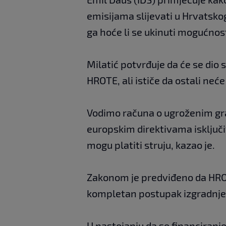
emisijama slijevati u Hrvatsko
ga hoće li se ukinuti mogućnos
Milatić potvrđuje da će se dio 
HROTE, ali ističe da ostali neće 
Vodimo računa o ugroženim gra
europskim direktivama isključi
mogu platiti struju, kazao je.
Zakonom je predviđeno da HRO
kompletan postupak izgradnje i
U nastojanju da se financiranj