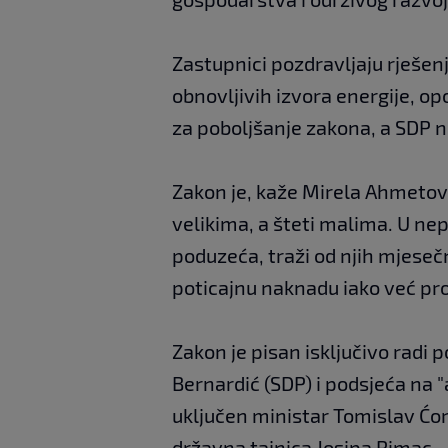
Zastupnici pozdravljaju rješen
obnovljivih izvora energije, op
za poboljšanje zakona, a SDP n
Zakon je, kaže Mirela Ahmetovi
velikima, a šteti malima. U ne
poduzeća, traži od njih mjeseč
poticajnu naknadu iako već proi
Zakon je pisan isključivo radi
Bernardić (SDP) i podsjeća na "a
uključen ministar Tomislav Ćori
državna tajnica Josipa Rimac.