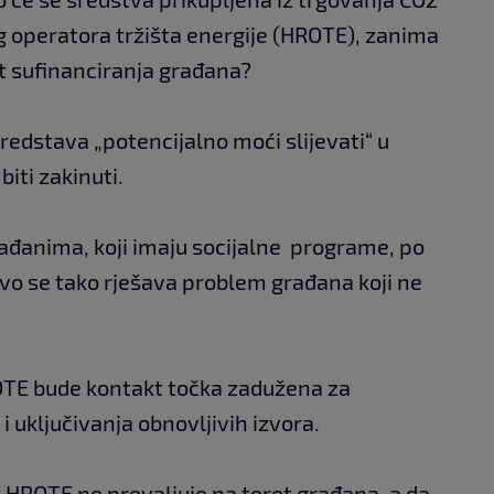
g operatora tržišta energije (HROTE), zanima
t sufinanciranja građana?
sredstava „potencijalno moći slijevati“ u
biti zakinuti.
đanima, koji imaju socijalne programe, po
vo se tako rješava problem građana koji ne
TE bude kontakt točka zadužena za
 uključivanja obnovljivih izvora.
e HROTE ne prevaljuje na teret građana, a da