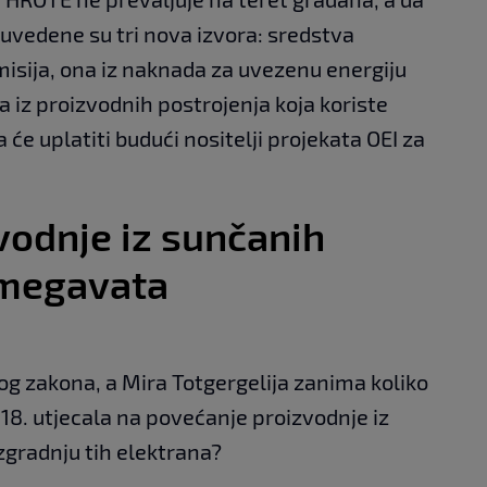
, uvedene su tri nova izvora: sredstva
misija, ona iz naknada za uvezenu energiju
iz proizvodnih postrojenja koja koriste
 će uplatiti budući nositelji projekata OEI za
vodnje iz sunčanih
 megavata
g zakona, a Mira Totgergelija zanima koliko
018. utjecala na povećanje proizvodnje iz
zgradnju tih elektrana?