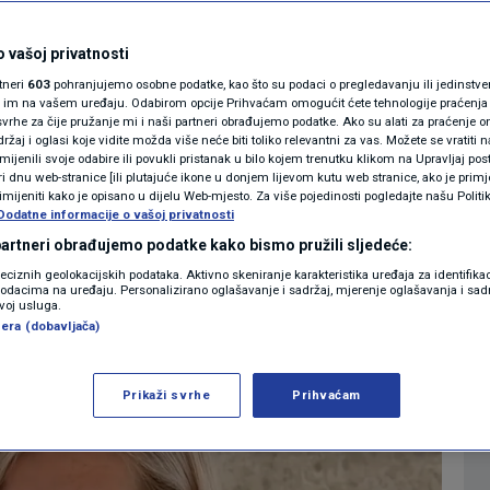
on o obnovljivim
MAGAZIN
N1 KOMENTAR
 vašoj privatnosti
je štetan za obrte,
rtneri
603
pohranjujemo osobne podatke, kao što su podaci o pregledavanju ili jedinstveni 
KOLUMNE
o im na vašem uređaju. Odabirom opcije Prihvaćam omogućit ćete tehnologije praćenja
a
vrhe za čije pružanje mi i naši partneri obrađujemo podatke. Ako su alati za praćenje
žaj i oglasi koje vidite možda više neće biti toliko relevantni za vas. Možete se vratiti n
N1(DIS)INFO
zmijenili svoje odabire ili povukli pristanak u bilo kojem trenutku klikom na Upravljaj p
i dnu web-stranice [ili plutajuće ikone u donjem lijevom kutu web stranice, ako je primje
0
IJESTI
komentara
|
KLIMATSKE PROMJENE
rimijeniti kako je opisano u dijelu Web-mjesto. Za više pojedinosti pogledajte našu Politi
Dodatne informacije o vašoj privatnosti
FOTO
 partneri obrađujemo podatke kako bismo pružili sljedeće:
Više
reciznih geolokacijskih podataka. Aktivno skeniranje karakteristika uređaja za identifika
p podacima na uređaju. Personalizirano oglašavanje i sadržaj, mjerenje oglašavanja i sadr
VIDEO
zvoj usluga.
era (dobavljača)
Prikaži svrhe
Prihvaćam