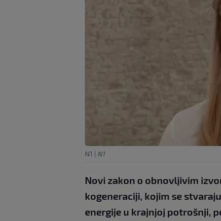
N1
|
N1
Novi zakon o obnovljivim izvor
kogeneraciji, kojim se stvaraj
energije u krajnjoj potrošnji, po