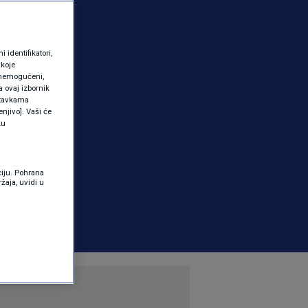
identifikatori,
 koje
 onemogućeni,
a ovaj izbornik
ostavkama
njivo]. Vaši će
ku
ciju. Pohrana
žaja, uvidi u