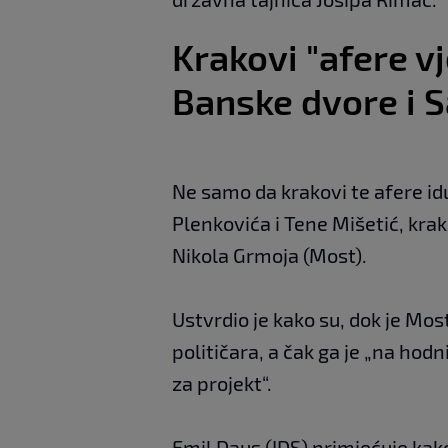
Krakovi "afere v
Banske dvore i 
Ne samo da krakovi te afere id
Plenkovića i Tene Mišetić, krako
Nikola Grmoja (Most).
Ustvrdio je kako su, dok je Most
političara, a čak ga je „na hod
za projekt“.
Emil Daus (IDS) primjećuje kak