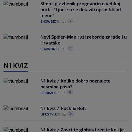
Slavni glazbenik progovorio o velikoj
borbi: "Ljudi su se dolazili oprostiti od
mene"
0
SHOWBIZ
3. kol.
|
|
Novi Spider-Man ruši rekorde zarade i u
Hrvatskoj
0
SHOWBIZ
3. kol.
|
|
N1 KVIZ
N1 kviz / Koliko dobro poznajete
pasmine pasa?
0
LJUBIMCI
13. lip.
|
|
N1 kviz / Rock & Roll
0
LIFESTYLE
8. lip.
|
|
N1 kviz / Zavrtite globus i recite koji je