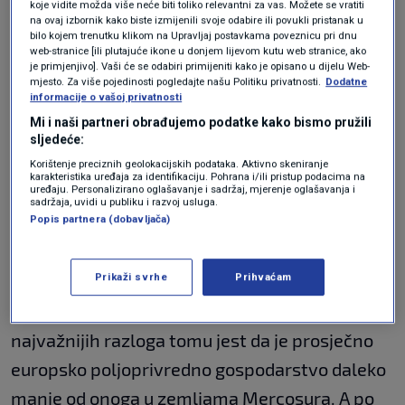
govedine, peradi, šećera, riže i soje.
koje vidite možda više neće biti toliko relevantni za vas. Možete se vratiti
na ovaj izbornik kako biste izmijenili svoje odabire ili povukli pristanak u
bilo kojem trenutku klikom na Upravljaj postavkama poveznicu pri dnu
web-stranice [ili plutajuće ikone u donjem lijevom kutu web stranice, ako
Europska unija i Mercosur potpisali
je primjenjivo]. Vaši će se odabiri primijeniti kako je opisano u dijelu Web-
povijesni sporazum
mjesto. Za više pojedinosti pogledajte našu Politiku privatnosti.
Dodatne
EKONOMIJA
17. sij.
|
informacije o vašoj privatnosti
Mi i naši partneri obrađujemo podatke kako bismo pružili
sljedeće:
"Poljoprivreda je
Korištenje preciznih geolokacijskih podataka. Aktivno skeniranje
karakteristika uređaja za identifikaciju. Pohrana i/ili pristup podacima na
najosjetljivija djelatnost
uređaju. Personalizirano oglašavanje i sadržaj, mjerenje oglašavanja i
sadržaja, uvidi u publiku i razvoj usluga.
Popis partnera (dobavljača)
u EU"
Prikaži svrhe
Prihvaćam
"
Poljoprivreda
je općenito najosjetljivija
djelatnost u Europskoj uniji, a jedan od
najvažnijih razloga tomu jest da je prosječno
europsko poljoprivredno gospodarstvo daleko
manje od onoga u zemljama Mercosura. A po