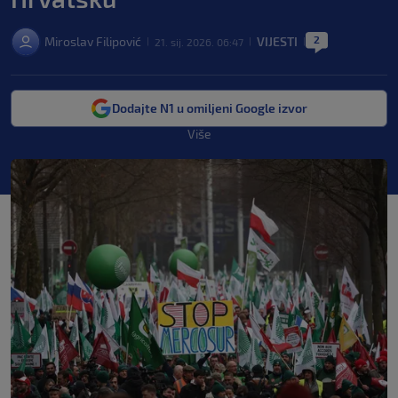
2
Miroslav Filipović
VIJESTI
21. sij. 2026. 06:47
|
|
|
Dodajte N1 u omiljeni Google izvor
Više