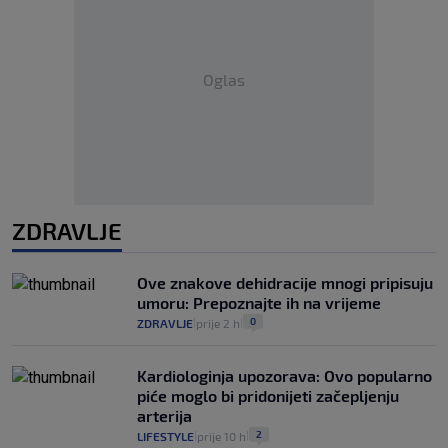
Oglas
ZDRAVLJE
Ove znakove dehidracije mnogi pripisuju
umoru: Prepoznajte ih na vrijeme
0
ZDRAVLJE
prije 2 h
|
|
Kardiologinja upozorava: Ovo popularno
piće moglo bi pridonijeti začepljenju
arterija
2
LIFESTYLE
prije 10 h
|
|