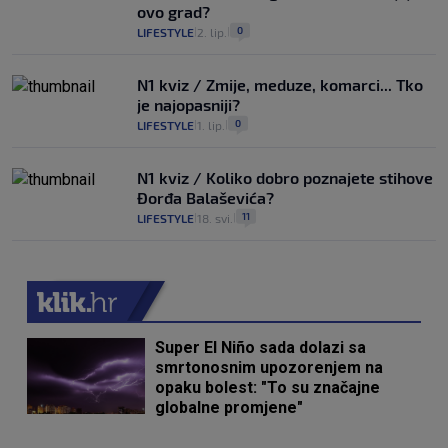
ovo grad?
0
LIFESTYLE
2. lip.
|
|
N1 kviz / Zmije, meduze, komarci... Tko
je najopasniji?
0
LIFESTYLE
1. lip.
|
|
N1 kviz / Koliko dobro poznajete stihove
Đorđa Balaševića?
11
LIFESTYLE
18. svi.
|
|
Super El Niño sada dolazi sa
smrtonosnim upozorenjem na
opaku bolest: "To su značajne
globalne promjene"