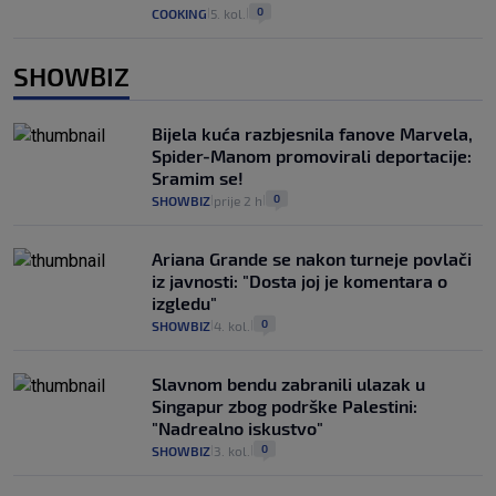
0
COOKING
5. kol.
|
|
SHOWBIZ
Bijela kuća razbjesnila fanove Marvela,
Spider-Manom promovirali deportacije:
Sramim se!
0
SHOWBIZ
prije 2 h
|
|
Ariana Grande se nakon turneje povlači
iz javnosti: "Dosta joj je komentara o
izgledu"
0
SHOWBIZ
4. kol.
|
|
Slavnom bendu zabranili ulazak u
Singapur zbog podrške Palestini:
"Nadrealno iskustvo"
0
SHOWBIZ
3. kol.
|
|