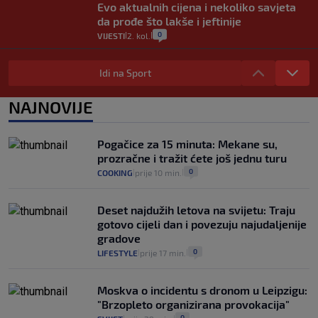
Evo aktualnih cijena i nekoliko savjeta
da prođe što lakše i jeftinije
0
VIJESTI
2. kol.
|
|
Izračunali smo koliko košta putovanje
automobilom na Hvar iz Zagreba, a
Idi na Sport
koliko iz Osijeka
14
VIJESTI
2. kol.
NAJNOVIJE
|
|
"Kći je otišla na more, a zaboravila
zdravstvenu iskaznicu". Kakva su prava
Pogačice za 15 minuta: Mekane su,
pacijenata izvan mjesta prebivališta?
prozračne i tražit ćete još jednu turu
1
VIJESTI
1. kol.
|
|
0
COOKING
prije 10 min.
|
|
Deset najdužih letova na svijetu: Traju
gotovo cijeli dan i povezuju najudaljenije
gradove
0
LIFESTYLE
prije 17 min.
|
|
Moskva o incidentu s dronom u Leipzigu:
"Brzopleto organizirana provokacija"
0