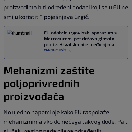
proizvodima biti određeni dodaci koji se u EU ne
smiju koristiti", pojašnjava Grgić.
EU odobrio trgovinski sporazum s
Mercosurom, pet država glasalo
protiv. Hrvatska nije među njima
EKONOMIJA
9. sij.
|
Mehanizmi zaštite
poljoprivrednih
proizvođača
No ujedno napominje kako EU raspolaže
mehanizmima ako do nečega takvog dođe. Pa u
slučaju naglog pada cijena određenih