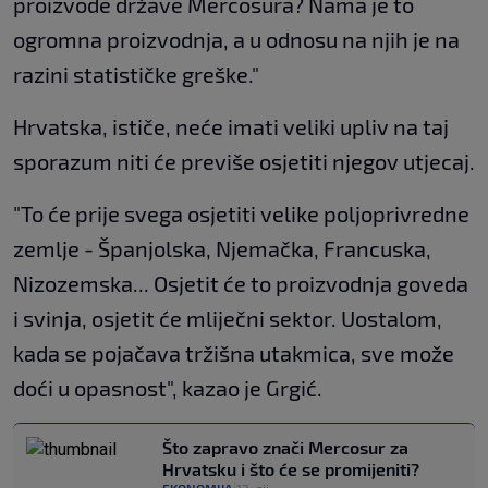
proizvode države Mercosura? Nama je to
ogromna proizvodnja, a u odnosu na njih je na
razini statističke greške."
Hrvatska, ističe, neće imati veliki upliv na taj
sporazum niti će previše osjetiti njegov utjecaj.
"To će prije svega osjetiti velike poljoprivredne
zemlje - Španjolska, Njemačka, Francuska,
Nizozemska... Osjetit će to proizvodnja goveda
i svinja, osjetit će mliječni sektor. Uostalom,
kada se pojačava tržišna utakmica, sve može
doći u opasnost", kazao je Grgić.
Što zapravo znači Mercosur za
Hrvatsku i što će se promijeniti?
EKONOMIJA
13. sij.
|