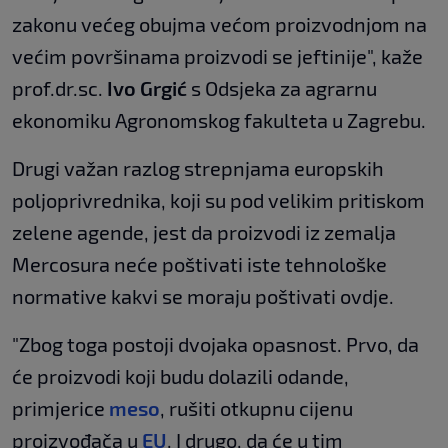
zakonu većeg obujma većom proizvodnjom na
većim površinama proizvodi se jeftinije", kaže
prof.dr.sc.
Ivo Grgić
s Odsjeka za agrarnu
ekonomiku Agronomskog fakulteta u Zagrebu.
Drugi važan razlog strepnjama europskih
poljoprivrednika, koji su pod velikim pritiskom
zelene agende, jest da proizvodi iz zemalja
Mercosura neće poštivati iste tehnološke
normative kakvi se moraju poštivati ovdje.
"Zbog toga postoji dvojaka opasnost. Prvo, da
će proizvodi koji budu dolazili odande,
primjerice
meso
, rušiti otkupnu cijenu
proizvođača u
EU
. I drugo, da će u tim