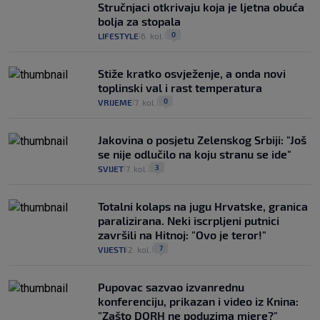
Stručnjaci otkrivaju koja je ljetna obuća
bolja za stopala
0
LIFESTYLE
6. kol.
|
|
Stiže kratko osvježenje, a onda novi
toplinski val i rast temperatura
0
VRIJEME
7. kol.
|
|
Jakovina o posjetu Zelenskog Srbiji: "Još
se nije odlučilo na koju stranu se ide"
3
SVIJET
7. kol.
|
|
Totalni kolaps na jugu Hrvatske, granica
paralizirana. Neki iscrpljeni putnici
završili na Hitnoj: "Ovo je teror!"
7
VIJESTI
2. kol.
|
|
Pupovac sazvao izvanrednu
konferenciju, prikazan i video iz Knina:
"Zašto DORH ne poduzima mjere?"