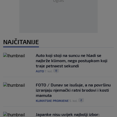
Oglas
NAJČITANIJE
Auto koji stoji na suncu ne hladi se
najbrže klimom, nego postupkom koji
traje petnaest sekundi
0
AUTO
7. kol.
|
|
FOTO / Dunav se isušuje, a na površinu
izranjaju njemački ratni brodovi i kosti
mamuta
2
KLIMATSKE PROMJENE
5. kol.
|
|
Japanke nisu uvijek najbolji izbor: