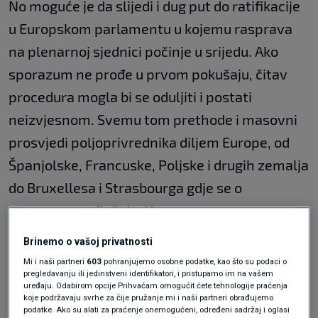
No moguće je da slijedi i dug put do ratifikacije
u Europskom parlamentu u kojemu rasprava
na plenarnoj sjednici počinje u srijedu. Ako
sporazum ne prođe u prvom pokušaju, čitav
procedura mogla bi se oduljiti i postati
neizvjesnom. Svemu tom prethode i masovni
prosvjedi poljoprivrednika diljem Europe, od
Španjolske, Francuske, Poljske i drugih zemalja
do Bruxellesa i Strasbourga gdje se o
sporazumu odlučuje. Upravo se
poljoprivrednici
osjećaju najugroženijima ovim
Brinemo o vašoj privatnosti
sporazumom zbog očekivanog velikog priljeva
Mi i naši partneri
603
pohranjujemo osobne podatke, kao što su podaci o
pregledavanju ili jedinstveni identifikatori, i pristupamo im na vašem
konkurentskih poljoprivrednih i prehrambenih
uređaju. Odabirom opcije Prihvaćam omogućit ćete tehnologije praćenja
proizvoda iz članica Mercosura, u prvom redu
koje podržavaju svrhe za čije pružanje mi i naši partneri obrađujemo
podatke. Ako su alati za praćenje onemogućeni, određeni sadržaj i oglasi