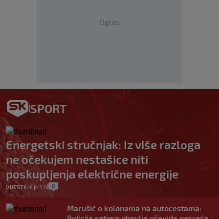
Oglas
SPORT
Energetski stručnjak: Iz više razloga
ne očekujem nestašice niti
poskupljenja električne energije
0
VIJESTI
prije 1 h
|
|
Marušić o kolonama na autocestama:
Policija satima obavlja očevide nesreća