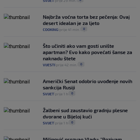
SVIJET
prije 29 min.
|
|
Najbrža voćna torta bez pečenja: Ovaj
desert idealan je za ljeto
0
COOKING
prije 41 min.
|
|
Što učiniti ako vam gosti unište
apartman? Evo kako povećati šanse za
naknadu štete
0
VIJESTI
prije 42 min.
|
|
Američki Senat odobrio uvođenje novih
sankcija Rusiji
0
SVIJET
prije 1 h
|
|
Žalbeni sud zaustavio gradnju plesne
dvorane u Bijeloj kući
0
SVIJET
prije 1 h
|
|
Milinović prozvao Vladu: "Pozivam