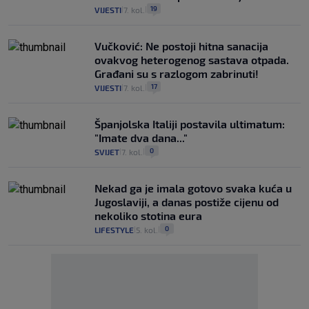
19
VIJESTI
7. kol.
|
|
Vučković: Ne postoji hitna sanacija
ovakvog heterogenog sastava otpada.
Građani su s razlogom zabrinuti!
17
VIJESTI
7. kol.
|
|
Španjolska Italiji postavila ultimatum:
"Imate dva dana..."
0
SVIJET
7. kol.
|
|
Nekad ga je imala gotovo svaka kuća u
Jugoslaviji, a danas postiže cijenu od
nekoliko stotina eura
0
LIFESTYLE
5. kol.
|
|