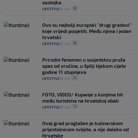
sastojka
0
LIFESTYLE
6. kol.
|
|
Ovo su najbolji europski "drugi gradovi"
koje vrijedi posjetiti. Među njima i jedan
hrvatski
0
LIFESTYLE
6. kol.
|
|
Prirodni fenomen u susjedstvu pruža
spas od vrućina, u špilji tijekom cijele
godine 11 stupnjeva
1
LIFESTYLE
6. kol.
|
|
FOTO, VIDEO/ Kupanje s konjima hit
među turistima na hrvatskoj obali
1
LIFESTYLE
6. kol.
|
|
Ovaj grad proglašen je kulinarskom
prijestolnicom svijeta, a nije daleko od
Hrvatske