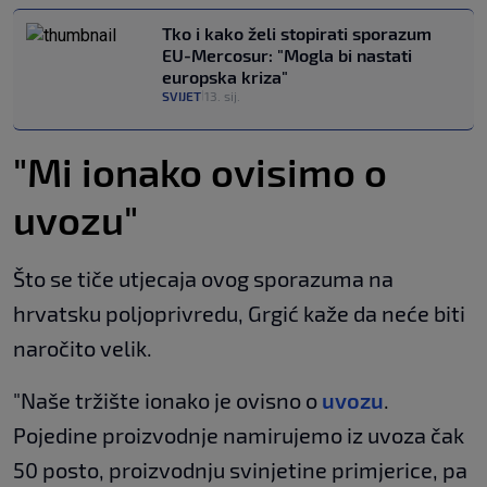
Tko i kako želi stopirati sporazum
EU-Mercosur: "Mogla bi nastati
europska kriza"
SVIJET
13. sij.
|
"Mi ionako ovisimo o
uvozu"
Što se tiče utjecaja ovog sporazuma na
hrvatsku poljoprivredu, Grgić kaže da neće biti
naročito velik.
"Naše tržište ionako je ovisno o
uvozu
.
Pojedine proizvodnje namirujemo iz uvoza čak
50 posto, proizvodnju svinjetine primjerice, pa