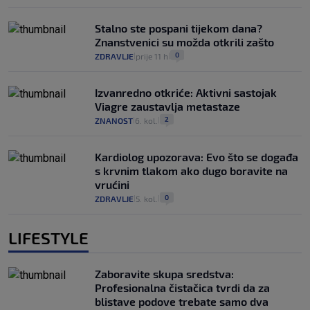
Stalno ste pospani tijekom dana?
Znanstvenici su možda otkrili zašto
0
ZDRAVLJE
prije 11 h
|
|
Izvanredno otkriće: Aktivni sastojak
Viagre zaustavlja metastaze
2
ZNANOST
6. kol.
|
|
Kardiolog upozorava: Evo što se događa
s krvnim tlakom ako dugo boravite na
vrućini
0
ZDRAVLJE
5. kol.
|
|
LIFESTYLE
Zaboravite skupa sredstva:
Profesionalna čistačica tvrdi da za
blistave podove trebate samo dva