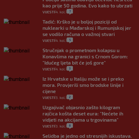
kao prije 50 godina. Evo kako to ubrzati
7
VIJESTI
4. kol.
|
|
Tadić: Krško je u boljoj poziciji od
nuklearki u Mađarskoj i Rumunjskoj jer
se vodilo računa o važnoj stvari
5
VIJESTI
4. kol.
|
|
Stručnjak o prometnom kolapsu u
Konavlima na granici s Crnom Gorom:
"Idućeg ljeta bit će još gore"
3
VIJESTI
4. kol.
|
|
Iz Hrvatske u Italiju može se i preko
mora. Provjerili smo brodske linije i
cijene
2
VIJESTI
3. kol.
|
|
Uzgajivač objasnio zašto kilogram
rajčica košta deset eura: "Nećete ih
vidjeti na akcijama u trgovinama"
8
VIJESTI
3. kol.
|
|
Selidba je jedno od stresnijih iskustava.