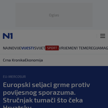
Oglas
NAJNOVIJE
VIJESTI
SVIJET
VRIJEME
N1 TEME
REGIJA
MAG
Crna Kronika
Ekonomija
EU-MERCOSUR
Europski seljaci grme protiv
povijesnog sporazuma.
Stručnjak tumači što čeka
Hrvatsku