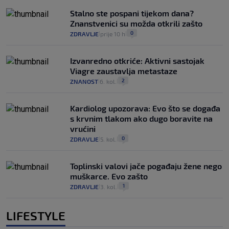
Stalno ste pospani tijekom dana?
Znanstvenici su možda otkrili zašto
0
ZDRAVLJE
prije 10 h
|
|
Izvanredno otkriće: Aktivni sastojak
Viagre zaustavlja metastaze
2
ZNANOST
6. kol.
|
|
Kardiolog upozorava: Evo što se događa
s krvnim tlakom ako dugo boravite na
vrućini
0
ZDRAVLJE
5. kol.
|
|
Toplinski valovi jače pogađaju žene nego
muškarce. Evo zašto
1
ZDRAVLJE
3. kol.
|
|
LIFESTYLE