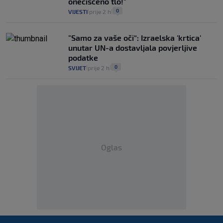
onečišćeno tlo!"
0
VIJESTI
prije 2 h
|
|
"Samo za vaše oči“: Izraelska 'krtica'
unutar UN-a dostavljala povjerljive
podatke
0
SVIJET
prije 2 h
|
|
Oglas