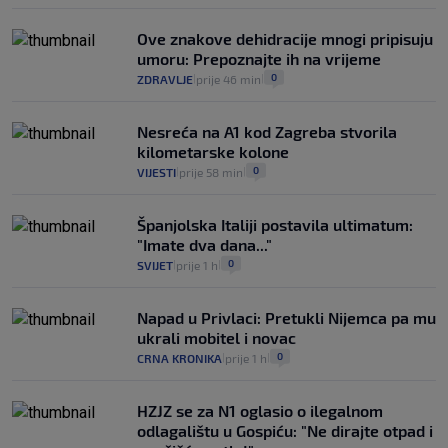
Ove znakove dehidracije mnogi pripisuju
umoru: Prepoznajte ih na vrijeme
0
ZDRAVLJE
prije 46 min
|
|
Nesreća na A1 kod Zagreba stvorila
kilometarske kolone
0
VIJESTI
prije 58 min
|
|
Španjolska Italiji postavila ultimatum:
"Imate dva dana..."
0
SVIJET
prije 1 h
|
|
Napad u Privlaci: Pretukli Nijemca pa mu
ukrali mobitel i novac
0
CRNA KRONIKA
prije 1 h
|
|
HZJZ se za N1 oglasio o ilegalnom
odlagalištu u Gospiću: "Ne dirajte otpad i