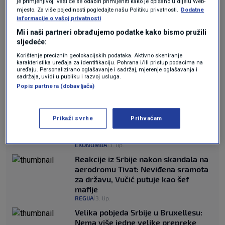
je primjenjivo]. Vaši će se odabiri primijeniti kako je opisano u dijelu Web-
30. rujna 2026. kada pregovori završavaju,
mjesto. Za više pojedinosti pogledajte našu Politiku privatnosti.
Dodatne
kaže se u priopćenju.
informacije o vašoj privatnosti
Mi i naši partneri obrađujemo podatke kako bismo pružili
sljedeće:
O svim relevantnim informacijama, kompanije
Korištenje preciznih geolokacijskih podataka. Aktivno skeniranje
će pravovremeno obavijestiti javnost, dodaje
karakteristika uređaja za identifikaciju. Pohrana i/ili pristup podacima na
uređaju. Personalizirano oglašavanje i sadržaj, mjerenje oglašavanja i
se.
sadržaja, uvidi u publiku i razvoj usluga.
Popis partnera (dobavljača)
PROČITAJTE JOŠ
Prikaži svrhe
Prihvaćam
HZMO objavio kad počinje isplata
mirovina za svibanj
EKONOMIJA
3. lip.
|
Reakcije iz Srbije nakon skandala na
aerodromu Tivat: Neviđena sramota
za državu, Vučić putuje kao šef
mafije
REGIJA
3. lip.
|
Velika pobjeda Srbije u Bruxellesu:
Nema više jedne velike prepreke