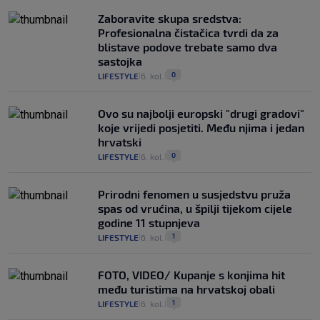
Zaboravite skupa sredstva:
Profesionalna čistačica tvrdi da za
blistave podove trebate samo dva
sastojka
0
LIFESTYLE
6. kol.
|
|
Ovo su najbolji europski "drugi gradovi"
koje vrijedi posjetiti. Među njima i jedan
hrvatski
0
LIFESTYLE
6. kol.
|
|
Prirodni fenomen u susjedstvu pruža
spas od vrućina, u špilji tijekom cijele
godine 11 stupnjeva
1
LIFESTYLE
6. kol.
|
|
FOTO, VIDEO/ Kupanje s konjima hit
među turistima na hrvatskoj obali
1
LIFESTYLE
6. kol.
|
|