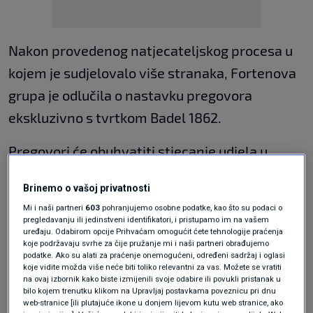
Nakon provedenog natjecateljskog procesa u
kojem je sudjelovalo više stranaka, Fortenova
grupa je odlučila o nastavku pregovora
ekskluzivno s tvrtkom Badel 1862.
Pregovori će obuhvatiti stjecanje udjela u
društvima Jamnica plus (Hrvatska), MG Mivela
Brinemo o vašoj privatnosti
(Srbija), Sarajevski Kiseljak (BiH) te Jamnica
Mi i naši partneri
603
pohranjujemo osobne podatke, kao što su podaci o
Ljubljana (Slovenija).
pregledavanju ili jedinstveni identifikatori, i pristupamo im na vašem
uređaju. Odabirom opcije Prihvaćam omogućit ćete tehnologije praćenja
koje podržavaju svrhe za čije pružanje mi i naši partneri obrađujemo
Ugovorne strane će u dobroj vjeri započeti
podatke. Ako su alati za praćenje onemogućeni, određeni sadržaj i oglasi
koje vidite možda više neće biti toliko relevantni za vas. Možete se vratiti
intenzivne pregovore o svim detaljima
na ovaj izbornik kako biste izmijenili svoje odabire ili povukli pristanak u
bilo kojem trenutku klikom na Upravljaj postavkama poveznicu pri dnu
transakcije. Razdoblje ekskluzivnosti traje do
web-stranice [ili plutajuće ikone u donjem lijevom kutu web stranice, ako