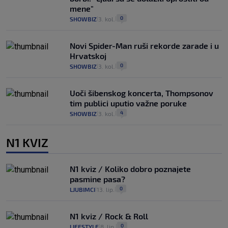
mene"
0
SHOWBIZ
3. kol.
|
|
Novi Spider-Man ruši rekorde zarade i u
Hrvatskoj
0
SHOWBIZ
3. kol.
|
|
Uoči šibenskog koncerta, Thompsonov
tim publici uputio važne poruke
4
SHOWBIZ
3. kol.
|
|
N1 KVIZ
N1 kviz / Koliko dobro poznajete
pasmine pasa?
0
LJUBIMCI
13. lip.
|
|
N1 kviz / Rock & Roll
0
LIFESTYLE
8. lip.
|
|