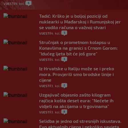
6
VIJESTI
4. kol.
|
|
Tadić: Krško je u boljoj poziciji od
nuklearki u Mađarskoj i Rumunjskoj jer
se vodilo računa o važnoj stvari
5
VIJESTI
4. kol.
|
|
Stručnjak o prometnom kolapsu u
Konavlima na granici s Crnom Gorom:
"Idućeg ljeta bit će još gore"
3
VIJESTI
4. kol.
|
|
Iz Hrvatske u Italiju može se i preko
mora. Provjerili smo brodske linije i
cijene
2
VIJESTI
3. kol.
|
|
Uzgajivač objasnio zašto kilogram
rajčica košta deset eura: "Nećete ih
vidjeti na akcijama u trgovinama"
8
VIJESTI
3. kol.
|
|
Selidba je jedno od stresnijih iskustava.
Evo aktualnih cijena i nekoliko savjeta