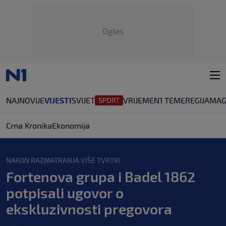
Oglas
NAJNOVIJE
VIJESTI
SVIJET
VRIJEME
N1 TEME
REGIJA
MAG
Crna Kronika
Ekonomija
NAKON RAZMATRANJA VIŠE TVRTKI
Fortenova grupa i Badel 1862
potpisali ugovor o
ekskluzivnosti pregovora