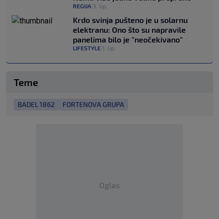
REGIJA
3. lip.
|
Krdo svinja pušteno je u solarnu
elektranu: Ono što su napravile
panelima bilo je "neočekivano"
LIFESTYLE
1. lip.
|
Teme
BADEL 1862
FORTENOVA GRUPA
Oglas