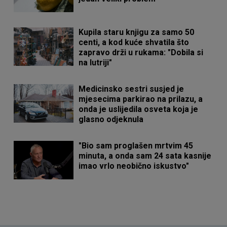
Kupila staru knjigu za samo 50
centi, a kod kuće shvatila što
zapravo drži u rukama: "Dobila si
na lutriji"
Medicinsko sestri susjed je
mjesecima parkirao na prilazu, a
onda je uslijedila osveta koja je
glasno odjeknula
"Bio sam proglašen mrtvim 45
minuta, a onda sam 24 sata kasnije
imao vrlo neobično iskustvo"