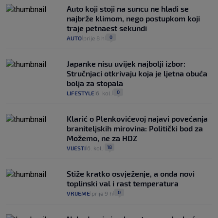
Auto koji stoji na suncu ne hladi se
najbrže klimom, nego postupkom koji
traje petnaest sekundi
0
AUTO
prije 8 h
|
|
Japanke nisu uvijek najbolji izbor:
Stručnjaci otkrivaju koja je ljetna obuća
bolja za stopala
0
LIFESTYLE
6. kol.
|
|
Klarić o Plenkovićevoj najavi povećanja
braniteljskih mirovina: Politički bod za
Možemo, ne za HDZ
18
VIJESTI
6. kol.
|
|
Stiže kratko osvježenje, a onda novi
toplinski val i rast temperatura
0
VRIJEME
prije 9 h
|
|