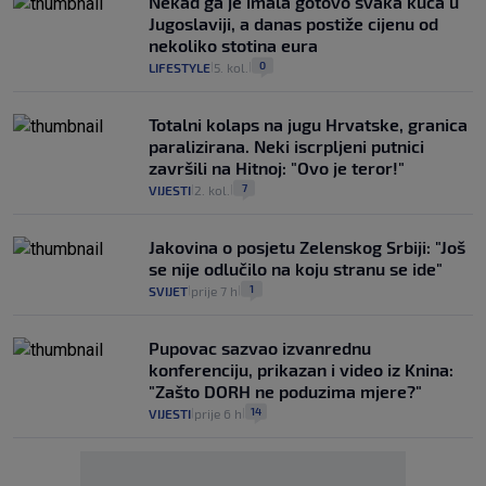
Nekad ga je imala gotovo svaka kuća u
Jugoslaviji, a danas postiže cijenu od
nekoliko stotina eura
0
LIFESTYLE
5. kol.
|
|
Totalni kolaps na jugu Hrvatske, granica
paralizirana. Neki iscrpljeni putnici
završili na Hitnoj: "Ovo je teror!"
7
VIJESTI
2. kol.
|
|
Jakovina o posjetu Zelenskog Srbiji: "Još
se nije odlučilo na koju stranu se ide"
1
SVIJET
prije 7 h
|
|
Pupovac sazvao izvanrednu
konferenciju, prikazan i video iz Knina:
"Zašto DORH ne poduzima mjere?"
14
VIJESTI
prije 6 h
|
|