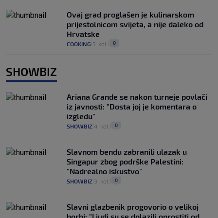
Ovaj grad proglašen je kulinarskom
prijestolnicom svijeta, a nije daleko od
Hrvatske
0
COOKING
5. kol.
|
|
SHOWBIZ
Ariana Grande se nakon turneje povlači
iz javnosti: "Dosta joj je komentara o
izgledu"
0
SHOWBIZ
4. kol.
|
|
Slavnom bendu zabranili ulazak u
Singapur zbog podrške Palestini:
"Nadrealno iskustvo"
0
SHOWBIZ
3. kol.
|
|
Slavni glazbenik progovorio o velikoj
borbi: "Ljudi su se dolazili oprostiti od