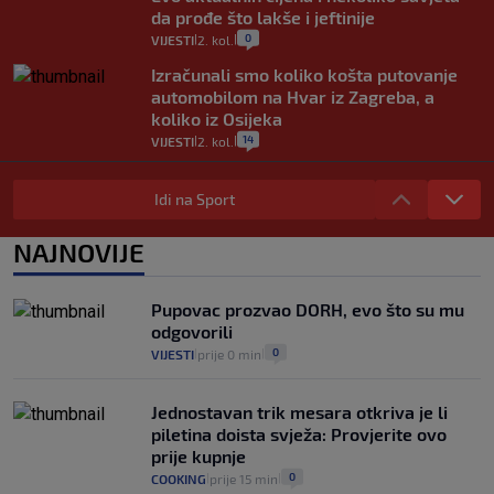
da prođe što lakše i jeftinije
0
VIJESTI
2. kol.
|
|
Izračunali smo koliko košta putovanje
automobilom na Hvar iz Zagreba, a
koliko iz Osijeka
14
VIJESTI
2. kol.
|
|
"Kći je otišla na more, a zaboravila
zdravstvenu iskaznicu". Kakva su prava
Idi na Sport
pacijenata izvan mjesta prebivališta?
1
VIJESTI
1. kol.
NAJNOVIJE
|
|
Kako spriječiti nasilje? "Tako da glavni
junaci naših priča budu oni koji pomažu,
Pupovac prozvao DORH, evo što su mu
a ne oni koji su pobijedili nekoga"
odgovorili
2
VIJESTI
30. srp.
|
|
0
VIJESTI
prije 0 min
|
|
Jednostavan trik mesara otkriva je li
piletina doista svježa: Provjerite ovo
prije kupnje
0
COOKING
prije 15 min
|
|