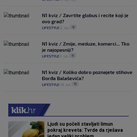
N1 kviz / Zavrtite globus i recite koji je
ovo grad?
0
LIFESTYLE
2. lip.
|
|
N1 kviz / Zmije, meduze, komarci... Tko
je najopasniji?
0
LIFESTYLE
1. lip.
|
|
N1 kviz / Koliko dobro poznajete stihove
Đorđa Balaševića?
11
LIFESTYLE
18. svi.
|
|
Ljudi su počeli stavljati limun
pokraj kreveta: Tvrde da rješava
jedan veliki problem