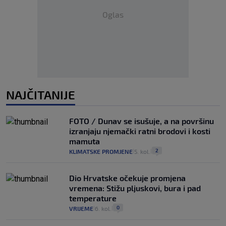
Oglas
NAJČITANIJE
FOTO / Dunav se isušuje, a na površinu
izranjaju njemački ratni brodovi i kosti
mamuta
2
KLIMATSKE PROMJENE
5. kol.
|
|
Dio Hrvatske očekuje promjena
vremena: Stižu pljuskovi, bura i pad
temperature
0
VRIJEME
6. kol.
|
|