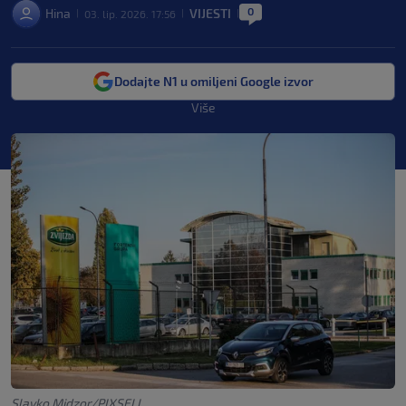
0
Hina
VIJESTI
03. lip. 2026. 17:56
|
|
|
Dodajte N1 u omiljeni Google izvor
Više
Slavko Midzor/PIXSELL