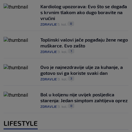
Kardiolog upozorava: Evo što se događa
s krvnim tlakom ako dugo boravite na
vrućini
0
ZDRAVLJE
5. kol.
|
|
Toplinski valovi jače pogađaju žene nego
muškarce. Evo zašto
1
ZDRAVLJE
3. kol.
|
|
Ovo je najnezdravije ulje za kuhanje, a
gotovo svi ga koriste svaki dan
3
ZDRAVLJE
3. kol.
|
|
Bol u koljenu nije uvijek posljedica
starenja: Jedan simptom zahtijeva oprez
0
ZDRAVLJE
3. kol.
|
|
LIFESTYLE