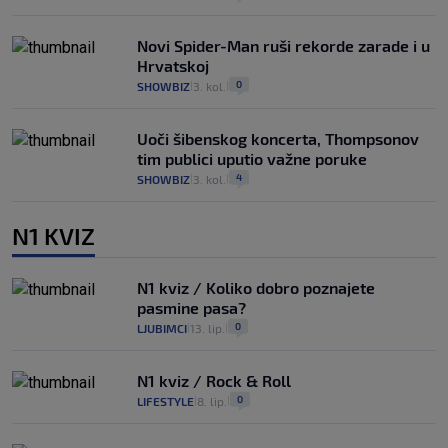
Novi Spider-Man ruši rekorde zarade i u
Hrvatskoj
0
SHOWBIZ
3. kol.
|
|
Uoči šibenskog koncerta, Thompsonov
tim publici uputio važne poruke
4
SHOWBIZ
3. kol.
|
|
N1 KVIZ
N1 kviz / Koliko dobro poznajete
pasmine pasa?
0
LJUBIMCI
13. lip.
|
|
N1 kviz / Rock & Roll
0
LIFESTYLE
8. lip.
|
|