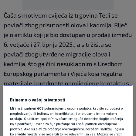
Čaša s motivom cvijeća iz trgovina Tedi se
povlači zbog prisutnosti olova i kadmija. Riječ
je o artiklu koji je bio dostupan u prodaji između
6. veljače i 27. lipnja 2025., a s tržišta se
povlači zbog utvrđene migracije olova i
kadmija, što ga čini nesukladnim s Uredbom
Europskog parlamenta i Vijeća koja regulira
materijale i predmete namijenjene kontaktu s
hranom.
Brinemo o vašoj privatnosti
"Testiranja proizvoda ukazuju na povećanu
Mi i naši partneri
603
pohranjujemo osobne podatke, kao što su podaci o
pregledavanju ili jedinstveni identifikatori, i pristupamo im na vašem
migraciju olova i kadmija. Navedena tvar može
uređaju. Odabirom opcije Prihvaćam omogućit ćete tehnologije praćenja
koje podržavaju svrhe za čije pružanje mi i naši partneri obrađujemo
biti štetna po zdravlje, te stoga savjetujemo da
podatke. Ako su alati za praćenje onemogućeni, određeni sadržaj i oglasi
koje vidite možda više neće biti toliko relevantni za vas. Možete se vratiti