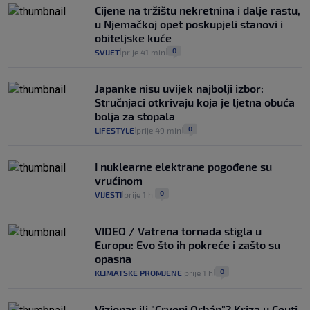
Cijene na tržištu nekretnina i dalje rastu,
u Njemačkoj opet poskupjeli stanovi i
obiteljske kuće
0
SVIJET
prije 41 min
|
|
Japanke nisu uvijek najbolji izbor:
Stručnjaci otkrivaju koja je ljetna obuća
bolja za stopala
0
LIFESTYLE
prije 49 min
|
|
I nuklearne elektrane pogođene su
vrućinom
0
VIJESTI
prije 1 h
|
|
VIDEO / Vatrena tornada stigla u
Europu: Evo što ih pokreće i zašto su
opasna
0
KLIMATSKE PROMJENE
prije 1 h
|
|
Vizionar ili "Crveni Orbán"? Kriza u Ceuti