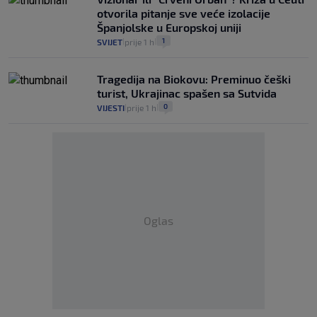
otvorila pitanje sve veće izolacije
Španjolske u Europskoj uniji
1
SVIJET
prije 1 h
|
|
Tragedija na Biokovu: Preminuo češki
turist, Ukrajinac spašen sa Sutvida
0
VIJESTI
prije 1 h
|
|
Oglas