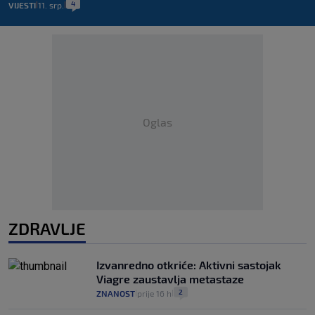
4
VIJESTI
11. srp.
|
|
Oglas
ZDRAVLJE
Izvanredno otkriće: Aktivni sastojak
Viagre zaustavlja metastaze
2
ZNANOST
prije 16 h
|
|