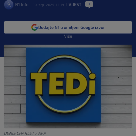
1
N1 Info
VIJESTI
10. srp. 2025. 12:19
|
|
|
Dodajte N1 u omiljeni Google izvor
Više
DENIS CHARLET / AFP