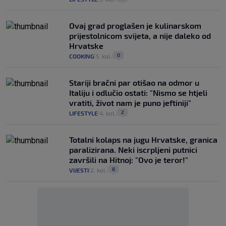
Ovaj grad proglašen je kulinarskom
prijestolnicom svijeta, a nije daleko od
Hrvatske
0
COOKING
5. kol.
|
|
Stariji bračni par otišao na odmor u
Italiju i odlučio ostati: "Nismo se htjeli
vratiti, život nam je puno jeftiniji"
2
LIFESTYLE
4. kol.
|
|
Totalni kolaps na jugu Hrvatske, granica
paralizirana. Neki iscrpljeni putnici
završili na Hitnoj: "Ovo je teror!"
8
VIJESTI
2. kol.
|
|