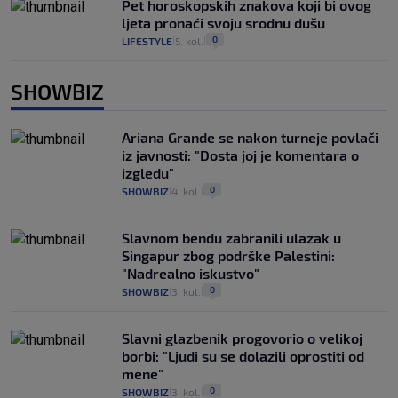
Pet horoskopskih znakova koji bi ovog
ljeta pronaći svoju srodnu dušu
0
LIFESTYLE
5. kol.
|
|
SHOWBIZ
Ariana Grande se nakon turneje povlači
iz javnosti: "Dosta joj je komentara o
izgledu"
0
SHOWBIZ
4. kol.
|
|
Slavnom bendu zabranili ulazak u
Singapur zbog podrške Palestini:
"Nadrealno iskustvo"
0
SHOWBIZ
3. kol.
|
|
Slavni glazbenik progovorio o velikoj
borbi: "Ljudi su se dolazili oprostiti od
mene"
0
SHOWBIZ
3. kol.
|
|