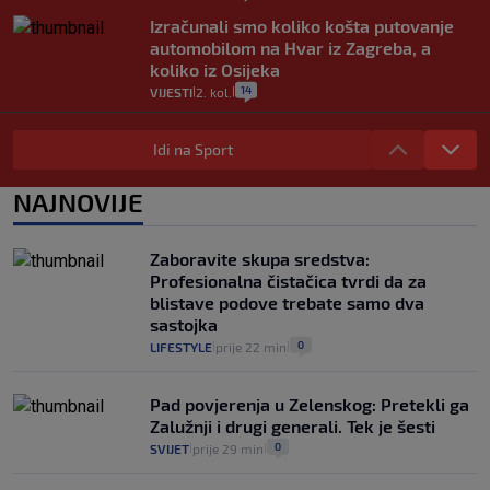
Izračunali smo koliko košta putovanje
automobilom na Hvar iz Zagreba, a
koliko iz Osijeka
14
VIJESTI
2. kol.
|
|
"Kći je otišla na more, a zaboravila
zdravstvenu iskaznicu". Kakva su prava
Idi na Sport
pacijenata izvan mjesta prebivališta?
1
VIJESTI
1. kol.
NAJNOVIJE
|
|
Provjerili smo "što ćemo onda" ako
Plenković na 15 dana ukine mjere: "Ne bi
Zaboravite skupa sredstva:
se dogodilo ništa. Vlada se zaljubila u te
Profesionalna čistačica tvrdi da za
intervencije"
blistave podove trebate samo dva
25
VIJESTI
30. srp.
|
|
sastojka
0
LIFESTYLE
prije 22 min
|
|
Pad povjerenja u Zelenskog: Pretekli ga
Zalužnji i drugi generali. Tek je šesti
0
SVIJET
prije 29 min
|
|