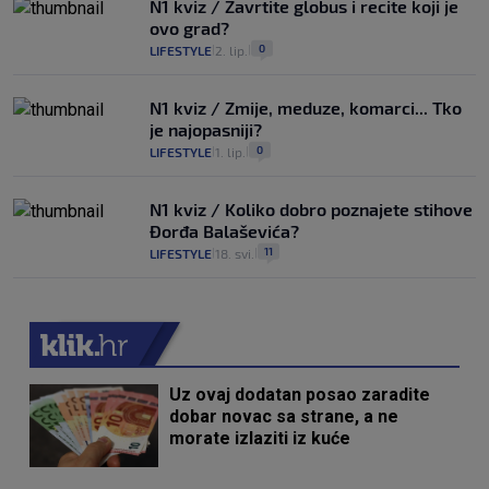
N1 kviz / Zavrtite globus i recite koji je
ovo grad?
0
LIFESTYLE
2. lip.
|
|
N1 kviz / Zmije, meduze, komarci... Tko
je najopasniji?
0
LIFESTYLE
1. lip.
|
|
N1 kviz / Koliko dobro poznajete stihove
Đorđa Balaševića?
11
LIFESTYLE
18. svi.
|
|
Uz ovaj dodatan posao zaradite
dobar novac sa strane, a ne
morate izlaziti iz kuće