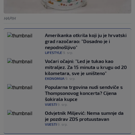
HAPIH
Amerikanka otkrila koji ju je hrvatski
grad razočarao: "Dosadno je i
nepodnošljivo"
LIFESTYLE
9. srp.
|
Voćari očajni: "Led je tukao kao
mitraljez. Za 15 minuta u krugu od 20
kilometara, sve je uništeno"
EKONOMIJA
9. srp.
|
Popularna trgovina nudi sendviče s
Thompsonovog koncerta? Cijena
šokirala kupce
VIJESTI
9. srp.
|
Odvjetnik Miljević: Nema sumnje da
je pozdrav ZDS protuustavan
VIJESTI
9. srp.
|