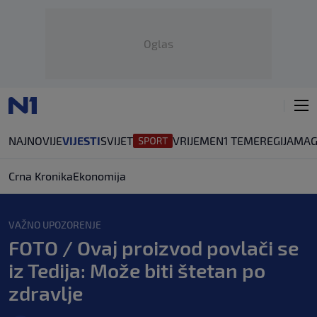
Oglas
NAJNOVIJE
VIJESTI
SVIJET
VRIJEME
N1 TEME
REGIJA
MAG
Crna Kronika
Ekonomija
VAŽNO UPOZORENJE
FOTO / Ovaj proizvod povlači se
iz Tedija: Može biti štetan po
zdravlje