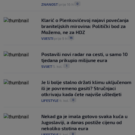
0
ZNANOST
prije 16 h
|
|
Klarić o Plenkovićevoj najavi povećanja
braniteljskih mirovina: Politički bod za
Možemo, ne za HDZ
16
VIJESTI
prije 9 h
|
|
Postavili novi radar na cesti, u samo 10
tjedana prikupio milijune eura
1
SVIJET
5. kol.
|
|
Je li bolje stalno držati klimu uključenom
ili je povremeno gasiti? Stručnjaci
otkrivaju kada ćete najviše uštedjeti
0
LIFESTYLE
4. kol.
|
|
Nekad ga je imala gotovo svaka kuća u
Jugoslaviji, a danas postiže cijenu od
nekoliko stotina eura
0
LIFESTYLE
5. kol.
|
|