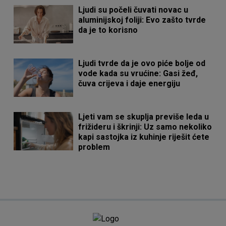
Ljudi su počeli čuvati novac u
aluminijskoj foliji: Evo zašto tvrde
da je to korisno
Ljudi tvrde da je ovo piće bolje od
vode kada su vrućine: Gasi žeđ,
čuva crijeva i daje energiju
Ljeti vam se skuplja previše leda u
frižideru i škrinji: Uz samo nekoliko
kapi sastojka iz kuhinje riješit ćete
problem