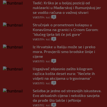
Tadić: Krško je u boljoj poziciji od
nuklearki u Mađarskoj i Rumunjskoj jer
se vodilo računa o važnoj stvari
5
VIJESTI
4. kol.
|
|
Stručnjak o prometnom kolapsu u
Konavlima na granici s Crnom Gorom:
"Idućeg ljeta bit će još gore"
3
VIJESTI
4. kol.
|
|
Iz Hrvatske u Italiju može se i preko
mora. Provjerili smo brodske linije i
cijene
2
VIJESTI
3. kol.
|
|
Uzgajivač objasnio zašto kilogram
rajčica košta deset eura: "Nećete ih
vidjeti na akcijama u trgovinama"
7
VIJESTI
3. kol.
|
|
Selidba je jedno od stresnijih iskustava.
Evo aktualnih cijena i nekoliko savjeta
da prođe što lakše i jeftinije
0
VIJESTI
2. kol.
|
|