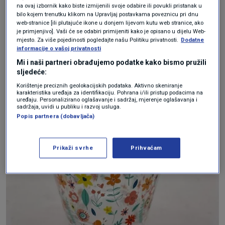
se proizvodi ne koriste.", objavili su i iz trgovine.
na ovaj izbornik kako biste izmijenili svoje odabire ili povukli pristanak u
bilo kojem trenutku klikom na Upravljaj postavkama poveznicu pri dnu
Kupci koji su nabavili sporni proizvod mogu ga
web-stranice [ili plutajuće ikone u donjem lijevom kutu web stranice, ako
je primjenjivo]. Vaši će se odabiri primijeniti kako je opisano u dijelu Web-
zamijeniti za povrat u iznosu od tri eura ili
mjesto. Za više pojedinosti pogledajte našu Politiku privatnosti.
Dodatne
informacije o vašoj privatnosti
odabrati drugi artikl u Tedi dućanima.
Mi i naši partneri obrađujemo podatke kako bismo pružili
sljedeće:
Korištenje preciznih geolokacijskih podataka. Aktivno skeniranje
karakteristika uređaja za identifikaciju. Pohrana i/ili pristup podacima na
uređaju. Personalizirano oglašavanje i sadržaj, mjerenje oglašavanja i
sadržaja, uvidi u publiku i razvoj usluga.
Popis partnera (dobavljača)
Prikaži svrhe
Prihvaćam