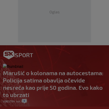
Oglas
SPORT
Marušić o kolonama na autocestama:
Policija satima obavlja očevide
nesreća kao prije 50 godina. Evo kako
to ubrzati
6
VIJESTI
4. kol.
|
|