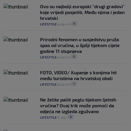
Ovo su najbolji europski "drugi gradovi"
koje vrijedi posjetiti. Među njima i jedan
hrvatski
0
LIFESTYLE
prije 4 h
|
|
Prirodni fenomen u susjedstvu pruža
spas od vrućina, u špilji tijekom cijele
godine 11 stupnjeva
0
LIFESTYLE
prije 5 h
|
|
FOTO, VIDEO/ Kupanje s konjima hit
među turistima na hrvatskoj obali
1
LIFESTYLE
prije 5 h
|
|
Ne želite paliti peglu tijekom ljetnih
vrućina? Ovaj trik može pomoći da
odjeća ne izgleda zgužvano
0
LIFESTYLE
5. kol.
|
|