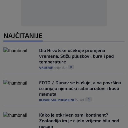
NAJČITANIJE
Dio Hrvatske očekuje promjena
vremena: Stižu pljuskovi, bura i pad
temperature
0
VRIJEME
prije 15 h
|
|
FOTO / Dunav se isušuje, a na površinu
izranjaju njemački ratni brodovi i kosti
mamuta
1
KLIMATSKE PROMJENE
5. kol.
|
|
Kako je otkriven osmi kontinent?
Zealandija im je cijelo vrijeme bila pod
nosom