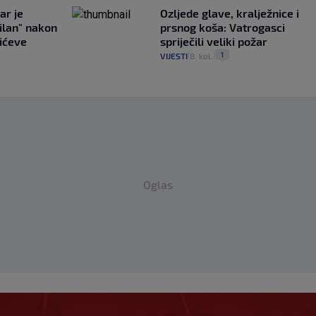
ar je
Ozljede glave, kralježnice i
ilan" nakon
prsnog koša: Vatrogasci
ićeve
spriječili veliki požar
1
VIJESTI
8. kol.
|
|
Oglas