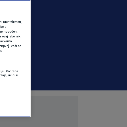
identifikatori,
 koje
 onemogućeni,
a ovaj izbornik
ostavkama
njivo]. Vaši će
ku
ciju. Pohrana
žaja, uvidi u