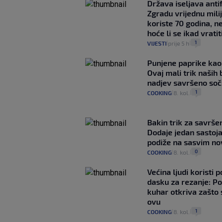
Država iseljava antif
Zgradu vrijednu mili
koriste 70 godina, n
hoće li se ikad vratit
1
VIJESTI
prije 5 h
|
|
Punjene paprike kao
Ovaj mali trik naših 
nadjev savršeno so
1
COOKING
8. kol.
|
|
Bakin trik za savršen
Dodaje jedan sastoja
podiže na sasvim no
0
COOKING
8. kol.
|
|
Većina ljudi koristi 
dasku za rezanje: Po
kuhar otkriva zašto 
ovu
1
COOKING
8. kol.
|
|