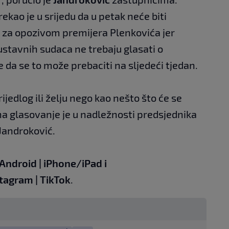
rekao je u srijedu da u petak neće biti
u za opozivom premijera Plenkovića jer
ustavnih sudaca ne trebaju glasati o
e da se to može prebaciti na sljedeći tjedan.
jedlog ili želju nego kao nešto što će se
 na glasovanje je u nadležnosti predsjednika
 Jandroković.
Android
|
iPhone/iPad
i
stagram
|
TikTok
.