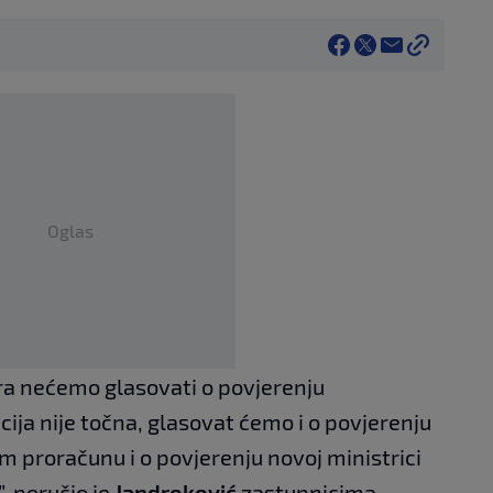
Oglas
tra nećemo glasovati o povjerenju
cija nije točna, glasovat ćemo i o povjerenju
m proračunu i o povjerenju novoj ministrici
, poručio je
Jandroković
zastupnicima.