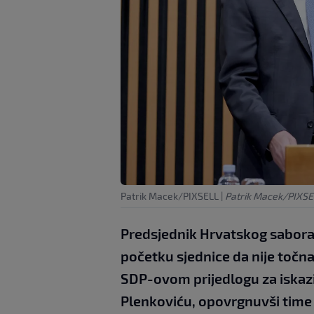
Patrik Macek/PIXSELL
|
Patrik Macek/PIXSE
Predsjednik Hrvatskog sabora
početku sjednice da nije točna
SDP-ovom prijedlogu za iskaz
Plenkoviću, opovrgnuvši tim