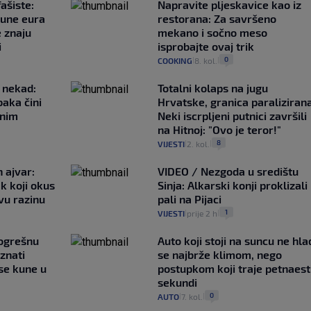
ašiste:
Napravite pljeskavice kao iz
june eura
restorana: Za savršeno
e znaju
mekano i sočno meso
i
isprobajte ovaj trik
0
COOKING
8. kol.
|
|
 nekad:
Totalni kolaps na jugu
baka čini
Hrvatske, granica paralizirana
čnim
Neki iscrpljeni putnici završili
na Hitnoj: "Ovo je teror!"
8
VIJESTI
2. kol.
|
|
 ajvar:
VIDEO / Nezgoda u središtu
k koji okus
Sinja: Alkarski konji proklizali 
vu razinu
pali na Pijaci
1
VIJESTI
prije 2 h
|
|
pogrešnu
Auto koji stoji na suncu ne hla
znati
se najbrže klimom, nego
se kune u
postupkom koji traje petnaest
sekundi
0
AUTO
7. kol.
|
|