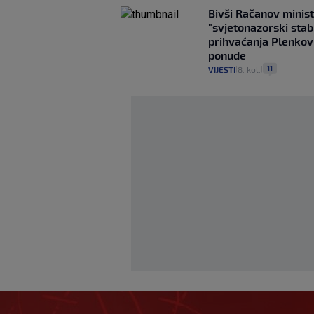
Bivši Račanov minist
"svjetonazorski stab
prihvaćanja Plenkov
ponude
11
VIJESTI
8. kol.
|
|