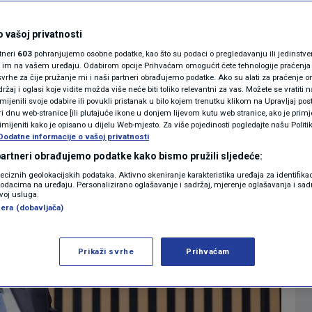
mantira Bauka: "Ta
MAGAZIN
N1 KOMENTAR
 vašoj privatnosti
e točna"
rtneri
603
pohranjujemo osobne podatke, kao što su podaci o pregledavanju ili jedinstveni 
KOLUMNE
o im na vašem uređaju. Odabirom opcije Prihvaćam omogućit ćete tehnologije praćenja
vrhe za čije pružanje mi i naši partneri obrađujemo podatke. Ako su alati za praćenje
2
IJESTI
komentara
|
žaj i oglasi koje vidite možda više neće biti toliko relevantni za vas. Možete se vratiti n
N1(DIS)INFO
zmijenili svoje odabire ili povukli pristanak u bilo kojem trenutku klikom na Upravljaj p
i dnu web-stranice [ili plutajuće ikone u donjem lijevom kutu web stranice, ako je primje
KLIMATSKE PROMJENE
rimijeniti kako je opisano u dijelu Web-mjesto. Za više pojedinosti pogledajte našu Politi
Dodatne informacije o vašoj privatnosti
Više
FOTO
 partneri obrađujemo podatke kako bismo pružili sljedeće:
reciznih geolokacijskih podataka. Aktivno skeniranje karakteristika uređaja za identifika
p podacima na uređaju. Personalizirano oglašavanje i sadržaj, mjerenje oglašavanja i sadr
VIDEO
zvoj usluga.
era (dobavljača)
Prikaži svrhe
Prihvaćam