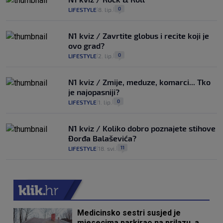
0
LIFESTYLE
8. lip.
|
|
N1 kviz / Zavrtite globus i recite koji je
ovo grad?
0
LIFESTYLE
2. lip.
|
|
N1 kviz / Zmije, meduze, komarci... Tko
je najopasniji?
0
LIFESTYLE
1. lip.
|
|
N1 kviz / Koliko dobro poznajete stihove
Đorđa Balaševića?
11
LIFESTYLE
18. svi.
|
|
Medicinsko sestri susjed je
mjesecima parkirao na prilazu, a