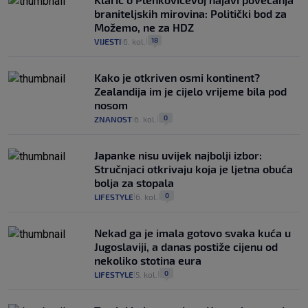
braniteljskih mirovina: Politički bod za
Možemo, ne za HDZ
18
VIJESTI
6. kol.
|
|
Kako je otkriven osmi kontinent?
Zealandija im je cijelo vrijeme bila pod
nosom
0
ZNANOST
6. kol.
|
|
Japanke nisu uvijek najbolji izbor:
Stručnjaci otkrivaju koja je ljetna obuća
bolja za stopala
0
LIFESTYLE
6. kol.
|
|
Nekad ga je imala gotovo svaka kuća u
Jugoslaviji, a danas postiže cijenu od
nekoliko stotina eura
0
LIFESTYLE
5. kol.
|
|