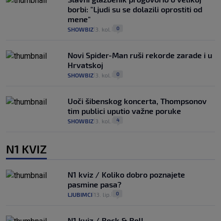
borbi: "Ljudi su se dolazili oprostiti od
mene"
0
SHOWBIZ
3. kol.
|
|
Novi Spider-Man ruši rekorde zarade i u
Hrvatskoj
0
SHOWBIZ
3. kol.
|
|
Uoči šibenskog koncerta, Thompsonov
tim publici uputio važne poruke
4
SHOWBIZ
3. kol.
|
|
N1 KVIZ
N1 kviz / Koliko dobro poznajete
pasmine pasa?
0
LJUBIMCI
13. lip.
|
|
N1 kviz / Rock & Roll