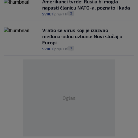
Amerikanci tvrde: Rusija bi mogla
napasti članicu NATO-a, poznato i kada
2
SVIJET
prije 1 h
|
|
Vratio se virus koji je izazvao
međunarodnu uzbunu: Novi slučaj u
Europi
1
SVIJET
prije 1 h
|
|
Oglas