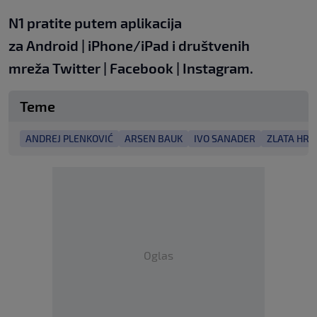
N1 pratite putem aplikacija
za
Android
|
iPhone/iPad
i društvenih
mreža
Twitter
|
Facebook
|
Instagram.
Teme
ANDREJ PLENKOVIĆ
ARSEN BAUK
IVO SANADER
ZLATA HRV
Oglas