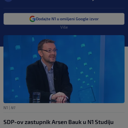
Dodajte N1 u omiljeni Google izvor
Više
N1
|
N1
SDP-ov zastupnik Arsen Bauk u N1 Studiju