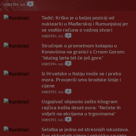
6
VIJESTI
4. kol.
|
|
Tadić: Krško je u boljoj poziciji od
nuklearki u Mađarskoj i Rumunjskoj jer
se vodilo računa o važnoj stvari
5
VIJESTI
4. kol.
|
|
Stručnjak o prometnom kolapsu u
Konavlima na granici s Crnom Gorom:
"Idućeg ljeta bit će još gore"
3
VIJESTI
4. kol.
|
|
Iz Hrvatske u Italiju može se i preko
mora. Provjerili smo brodske linije i
cijene
2
VIJESTI
3. kol.
|
|
Uzgajivač objasnio zašto kilogram
rajčica košta deset eura: "Nećete ih
vidjeti na akcijama u trgovinama"
8
VIJESTI
3. kol.
|
|
Selidba je jedno od stresnijih iskustava.
Evo aktualnih cijena i nekoliko savjeta