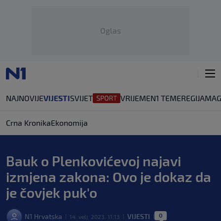
Oglas
NAJNOVIJE
VIJESTI
SVIJET
VRIJEME
N1 TEME
REGIJA
MAG
Crna Kronika
Ekonomija
Bauk o Plenkovićevoj najavi
izmjena zakona: Ovo je dokaz da
je čovjek puk'o
0
N1 Hrvatska
VIJESTI
14. velj. 2023. 11:13
|
|
|