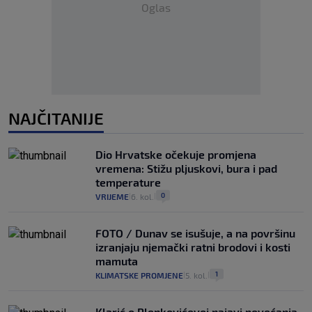
Oglas
NAJČITANIJE
Dio Hrvatske očekuje promjena
vremena: Stižu pljuskovi, bura i pad
temperature
0
VRIJEME
6. kol.
|
|
FOTO / Dunav se isušuje, a na površinu
izranjaju njemački ratni brodovi i kosti
mamuta
1
KLIMATSKE PROMJENE
5. kol.
|
|
Klarić o Plenkovićevoj najavi povećanja