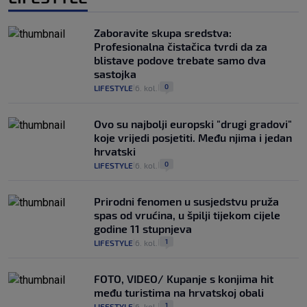
Zaboravite skupa sredstva:
Profesionalna čistačica tvrdi da za
blistave podove trebate samo dva
sastojka
0
LIFESTYLE
6. kol.
|
|
Ovo su najbolji europski "drugi gradovi"
koje vrijedi posjetiti. Među njima i jedan
hrvatski
0
LIFESTYLE
6. kol.
|
|
Prirodni fenomen u susjedstvu pruža
spas od vrućina, u špilji tijekom cijele
godine 11 stupnjeva
1
LIFESTYLE
6. kol.
|
|
FOTO, VIDEO/ Kupanje s konjima hit
među turistima na hrvatskoj obali
1
LIFESTYLE
6. kol.
|
|