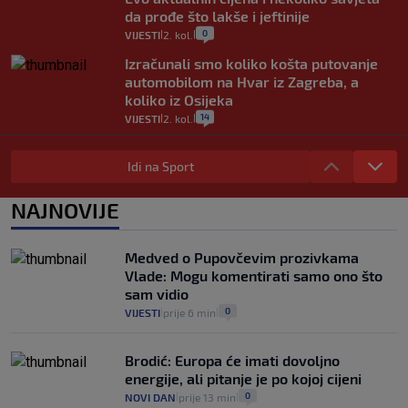
da prođe što lakše i jeftinije
0
VIJESTI
2. kol.
|
|
Izračunali smo koliko košta putovanje
automobilom na Hvar iz Zagreba, a
koliko iz Osijeka
14
VIJESTI
2. kol.
|
|
"Kći je otišla na more, a zaboravila
zdravstvenu iskaznicu". Kakva su prava
Idi na Sport
pacijenata izvan mjesta prebivališta?
1
VIJESTI
1. kol.
NAJNOVIJE
|
|
Provjerili smo "što ćemo onda" ako
Plenković na 15 dana ukine mjere: "Ne bi
Medved o Pupovčevim prozivkama
se dogodilo ništa. Vlada se zaljubila u te
Vlade: Mogu komentirati samo ono što
intervencije"
sam vidio
25
VIJESTI
30. srp.
|
|
0
VIJESTI
prije 6 min
|
|
Brodić: Europa će imati dovoljno
energije, ali pitanje je po kojoj cijeni
0
NOVI DAN
prije 13 min
|
|