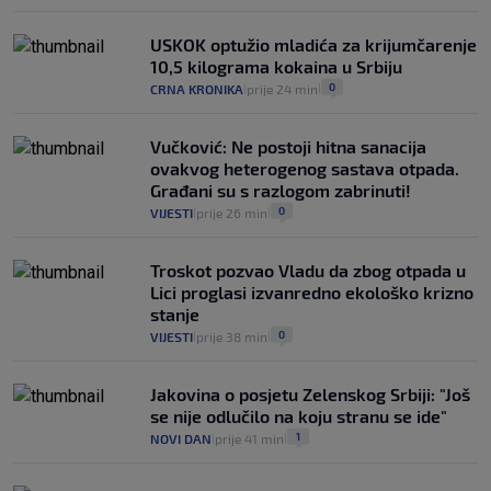
USKOK optužio mladića za krijumčarenje
10,5 kilograma kokaina u Srbiju
0
CRNA KRONIKA
prije 24 min
|
|
Vučković: Ne postoji hitna sanacija
ovakvog heterogenog sastava otpada.
Građani su s razlogom zabrinuti!
0
VIJESTI
prije 26 min
|
|
Troskot pozvao Vladu da zbog otpada u
Lici proglasi izvanredno ekološko krizno
stanje
0
VIJESTI
prije 38 min
|
|
Jakovina o posjetu Zelenskog Srbiji: "Još
se nije odlučilo na koju stranu se ide"
1
NOVI DAN
prije 41 min
|
|