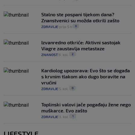
Stalno ste pospani tijekom dana?
Znanstvenici su možda otkrili zašto
0
ZDRAVLJE
prije 5 h
|
|
Izvanredno otkriće: Aktivni sastojak
Viagre zaustavlja metastaze
2
ZNANOST
6. kol.
|
|
Kardiolog upozorava: Evo što se događa
s krvnim tlakom ako dugo boravite na
vrućini
0
ZDRAVLJE
5. kol.
|
|
Toplinski valovi jače pogađaju žene nego
muškarce. Evo zašto
1
ZDRAVLJE
3. kol.
|
|
LIFESTYLE