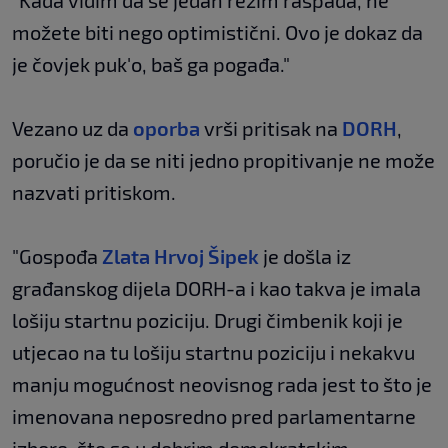
"Kada vidim da se jedan režim raspada, ne
možete biti nego optimistični. Ovo je dokaz da
je čovjek puk'o, baš ga pogađa."
Vezano uz da
oporba
vrši pritisak na
DORH
,
poručio je da se niti jedno propitivanje ne može
nazvati pritiskom.
"Gospođa
Zlata Hrvoj Šipek
je došla iz
građanskog dijela DORH-a i kao takva je imala
lošiju startnu poziciju. Drugi čimbenik koji je
utjecao na tu lošiju startnu poziciju i nekakvu
manju mogućnost neovisnog rada jest to što je
imenovana neposredno pred parlamentarne