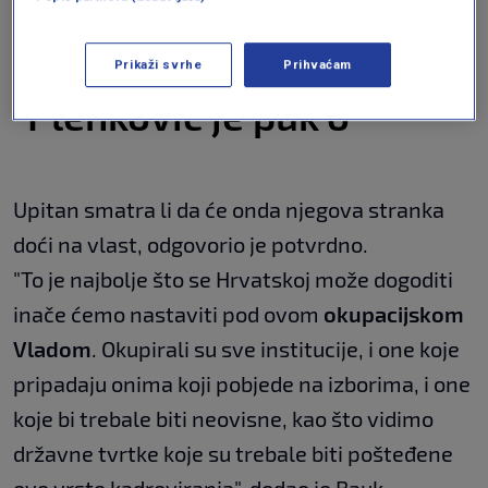
sigurno ostati predsjednik, dok će HDZ-ova
Vlada otići.
Prikaži svrhe
Prihvaćam
"Plenković je puk'o"
Upitan smatra li da će onda njegova stranka
doći na vlast, odgovorio je potvrdno.
"To je najbolje što se Hrvatskoj može dogoditi
inače ćemo nastaviti pod ovom
okupacijskom
Vladom
. Okupirali su sve institucije, i one koje
pripadaju onima koji pobjede na izborima, i one
koje bi trebale biti neovisne, kao što vidimo
državne tvrtke koje su trebale biti pošteđene