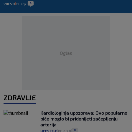
4
VIJESTI
11. srp.
|
|
Oglas
ZDRAVLJE
Kardiologinja upozorava: Ovo popularno
piće moglo bi pridonijeti začepljenju
arterija
0
LIFESTYLE
prije 3 h
|
|