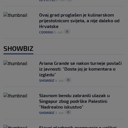
Ovaj grad proglašen je kulinarskom
prijestolnicom svijeta, a nije daleko od
Hrvatske
0
COOKING
5. kol.
|
|
SHOWBIZ
Ariana Grande se nakon turneje povlači
iz javnosti: "Dosta joj je komentara o
izgledu"
0
SHOWBIZ
4. kol.
|
|
Slavnom bendu zabranili ulazak u
Singapur zbog podrške Palestini:
"Nadrealno iskustvo"
0
SHOWBIZ
3. kol.
|
|
Slavni glazbenik progovorio o velikoj