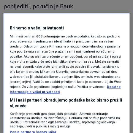
pobijediti", poručio je Bauk.
Pozvao je i predsjednika RH
Zorana Milanovića
Brinemo o vašoj privatnosti
da pomiluje sve koji budu osuđeni zbog novih
Mi i naši partneri
603
pohranjujemo osobne podatke, kao što su podaci o
pregledavanju ili jedinstveni identifikatori, i pristupamo im na vašem
izmjena zakona.
uređaju. Odabirom opcije Prihvaćam omogućit ćete tehnologije praćenja
koje podržavaju svrhe za čije pružanje mi i naši partneri obrađujemo
podatke. Ako su alati za praćenje onemogućeni, određeni sadržaj i oglasi
koje vidite možda više neće biti toliko relevantni za vas. Možete se vratiti
"Uputit ću ovdje poziv predsjedniku Republike
na ovaj izbornik kako biste izmijenili svoje odabire ili povukli pristanak u
da svakog novinara koji bude osuđen po ovom
bilo kojem trenutku klikom na Upravljaj postavkama poveznicu pri dnu
web-stranice [ili plutajuće ikone u donjem lijevom kutu web stranice, ako
sramnom zakonu odmah pomiluje pa nek
je primjenjivo]. Vaši će se odabiri primijeniti kako je opisano u dijelu Web-
mjesto. Za više pojedinosti pogledajte našu Politiku privatnosti.
Dodatne
Plenković laje na zvijezde i dalje", poručio je
informacije o vašoj privatnosti
Bauk.
Mi i naši partneri obrađujemo podatke kako bismo pružili
sljedeće:
Korištenje preciznih geolokacijskih podataka. Aktivno skeniranje
karakteristika uređaja za identifikaciju. Pohrana i/ili pristup podacima na
Osvrćući se na činjenicu da se približavaju i
uređaju. Personalizirano oglašavanje i sadržaj, mjerenje oglašavanja i
sadržaja, uvidi u publiku i razvoj usluga.
predsjednički izbori, kazao je da će Milanović
Popis partnera (dobavljača)