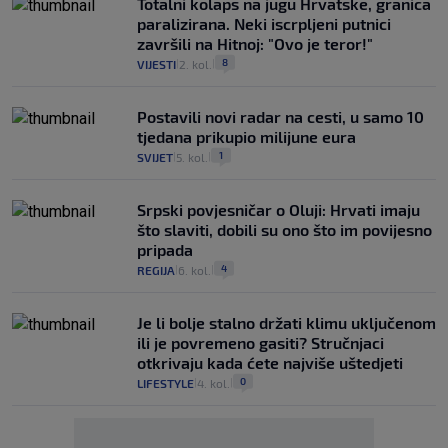
Totalni kolaps na jugu Hrvatske, granica
paralizirana. Neki iscrpljeni putnici
završili na Hitnoj: "Ovo je teror!"
8
VIJESTI
2. kol.
|
|
Postavili novi radar na cesti, u samo 10
tjedana prikupio milijune eura
1
SVIJET
5. kol.
|
|
Srpski povjesničar o Oluji: Hrvati imaju
što slaviti, dobili su ono što im povijesno
pripada
4
REGIJA
6. kol.
|
|
Je li bolje stalno držati klimu uključenom
ili je povremeno gasiti? Stručnjaci
otkrivaju kada ćete najviše uštedjeti
0
LIFESTYLE
4. kol.
|
|