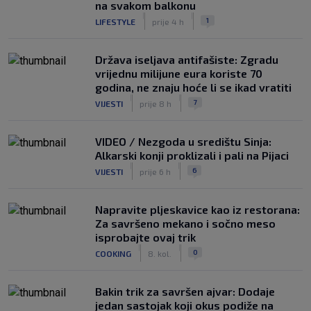
na svakom balkonu
|
|
1
LIFESTYLE
prije 4 h
Država iseljava antifašiste: Zgradu
vrijednu milijune eura koriste 70
godina, ne znaju hoće li se ikad vratiti
|
|
7
VIJESTI
prije 8 h
VIDEO / Nezgoda u središtu Sinja:
Alkarski konji proklizali i pali na Pijaci
|
|
6
VIJESTI
prije 6 h
Napravite pljeskavice kao iz restorana:
Za savršeno mekano i sočno meso
isprobajte ovaj trik
|
|
0
COOKING
8. kol.
Bakin trik za savršen ajvar: Dodaje
jedan sastojak koji okus podiže na