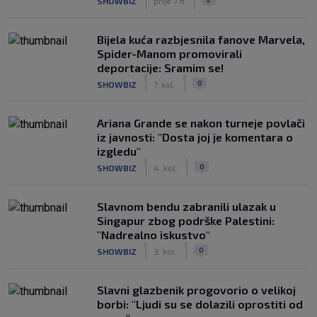
SHOWBIZ
prije 7 h
Bijela kuća razbjesnila fanove Marvela,
Spider-Manom promovirali
deportacije: Sramim se!
|
|
0
SHOWBIZ
7. kol.
Ariana Grande se nakon turneje povlači
iz javnosti: "Dosta joj je komentara o
izgledu"
|
|
0
SHOWBIZ
4. kol.
Slavnom bendu zabranili ulazak u
Singapur zbog podrške Palestini:
"Nadrealno iskustvo"
|
|
0
SHOWBIZ
3. kol.
Slavni glazbenik progovorio o velikoj
borbi: "Ljudi su se dolazili oprostiti od