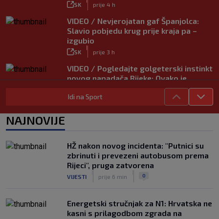
|
SK
prije 4 h
VIDEO / Nevjerojatan gaf Španjolca:
Slavio pobjedu krug prije kraja pa –
izgubio
|
SK
prije 3 h
VIDEO / Pogledajte golgeterski instinkt
novog napadača Rijeke: Ovako je
zabijao u Bundesligi
Idi na Sport
|
SK
prije 5 h
NAJNOVIJE
HŽ nakon novog incidenta: "Putnici su
zbrinuti i prevezeni autobusom prema
Rijeci", pruga zatvorena
|
|
0
VIJESTI
prije 6 min
Energetski stručnjak za N1: Hrvatska ne
kasni s prilagodbom zgrada na