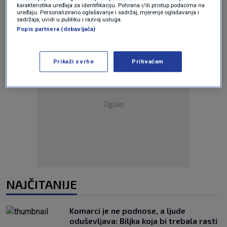
karakteristika uređaja za identifikaciju. Pohrana i/ili pristup podacima na
uređaju. Personalizirano oglašavanje i sadržaj, mjerenje oglašavanja i
sadržaja, uvidi u publiku i razvoj usluga.
Popis partnera (dobavljača)
Prikaži svrhe
Prihvaćam
Oglas
NAJČITANIJE
Komarci je ne podnose, a ljude
oduševljava: Biljka koja bi trebala rasti