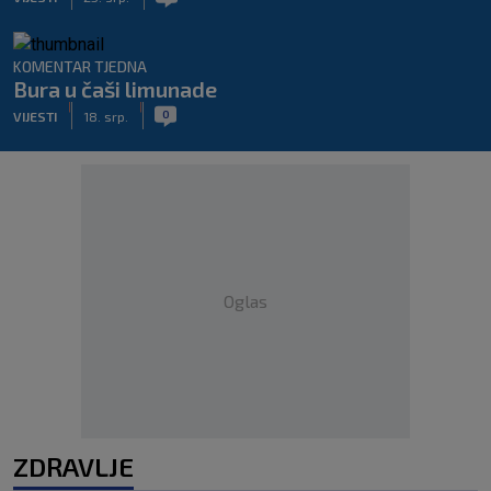
KOMENTAR TJEDNA
Bura u čaši limunade
|
|
0
VIJESTI
18. srp.
Oglas
ZDRAVLJE