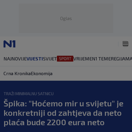
Oglas
NAJNOVIJE
VIJESTI
SVIJET
VRIJEME
N1 TEME
REGIJA
MA
Crna Kronika
Ekonomija
TRAŽI MINIMALNU SATNICU
Špika: "Hoćemo mir u svijetu" je
konkretniji od zahtjeva da neto
plaća bude 2200 eura neto