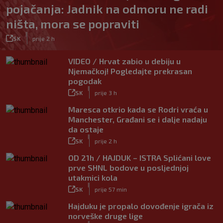
pojačanja: Jadnik na odmoru ne radi
ništa, mora se popraviti
|
SK
prije 2 h
VIDEO / Hrvat zabio u debiju u
Njemačkoj! Pogledajte prekrasan
pogodak
|
SK
prije 3 h
Maresca otkrio kada se Rodri vraća u
Manchester, Građani se i dalje nadaju
da ostaje
|
SK
prije 2 h
OD 21h / HAJDUK – ISTRA Splićani love
prve SHNL bodove u posljednjoj
utakmici kola
|
SK
prije 57 min
Hajduku je propalo dovođenje igrača iz
norveške druge lige