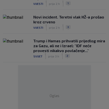
|
|
1
VIJESTI
prije 2 h
Novi incident. Teretni vlak HŽ-a prošao
kroz crveno
|
|
3
VIJESTI
prije 2 h
Trump i Hamas prihvatili prijedlog mira
za Gazu, ali ne i Izrael: "IDF neće
provesti nikakvo povlačenje..."
|
|
2
SVIJET
prije 3 h
Oglas