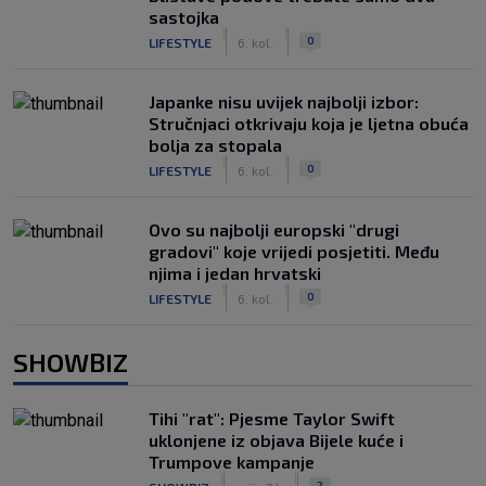
sastojka
|
|
0
LIFESTYLE
6. kol.
Japanke nisu uvijek najbolji izbor:
Stručnjaci otkrivaju koja je ljetna obuća
bolja za stopala
|
|
0
LIFESTYLE
6. kol.
Ovo su najbolji europski "drugi
gradovi" koje vrijedi posjetiti. Među
njima i jedan hrvatski
|
|
0
LIFESTYLE
6. kol.
SHOWBIZ
Tihi "rat": Pjesme Taylor Swift
uklonjene iz objava Bijele kuće i
Trumpove kampanje
|
|
2