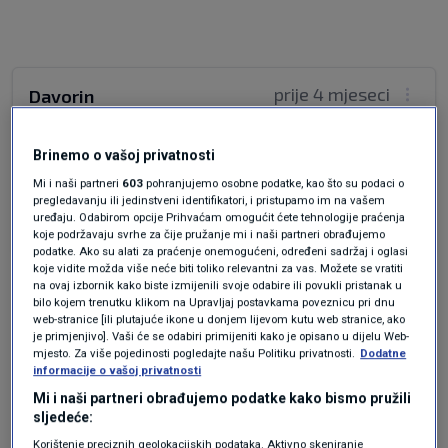
prije 4 mjeseci
Davorin
Gospodin Špika ima potpuno pravo. Visina
Brinemo o vašoj privatnosti
mirovine mora biti vezana za godine staža.
Mi i naši partneri
603
pohranjujemo osobne podatke, kao što su podaci o
pregledavanju ili jedinstveni identifikatori, i pristupamo im na vašem
Odgovor
uređaju. Odabirom opcije Prihvaćam omogućit ćete tehnologije praćenja
koje podržavaju svrhe za čije pružanje mi i naši partneri obrađujemo
podatke. Ako su alati za praćenje onemogućeni, određeni sadržaj i oglasi
koje vidite možda više neće biti toliko relevantni za vas. Možete se vratiti
na ovaj izbornik kako biste izmijenili svoje odabire ili povukli pristanak u
bilo kojem trenutku klikom na Upravljaj postavkama poveznicu pri dnu
web-stranice [ili plutajuće ikone u donjem lijevom kutu web stranice, ako
je primjenjivo]. Vaši će se odabiri primijeniti kako je opisano u dijelu Web-
mjesto. Za više pojedinosti pogledajte našu Politiku privatnosti.
Dodatne
informacije o vašoj privatnosti
Mi i naši partneri obrađujemo podatke kako bismo pružili
Oglas
sljedeće:
Korištenje preciznih geolokacijskih podataka. Aktivno skeniranje