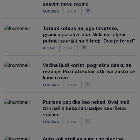
sasvim novu razinu
|
|
0
COOKING
8. kol.
Totalni kolaps na jugu Hrvatske,
granica paralizirana. Neki iscrpljeni
putnici završili na Hitnoj: "Ovo je teror!"
|
|
8
VIJESTI
2. kol.
Većina ljudi koristi pogrešnu dasku za
rezanje: Poznati kuhar otkriva zašto se
kune u ovu
|
|
1
COOKING
8. kol.
Punjene paprike kao nekad: Ovaj mali
trik naših baka čini nadjev savršeno
sočnim
|
|
1
COOKING
8. kol.
Auto koji stoji na suncu ne hladi se