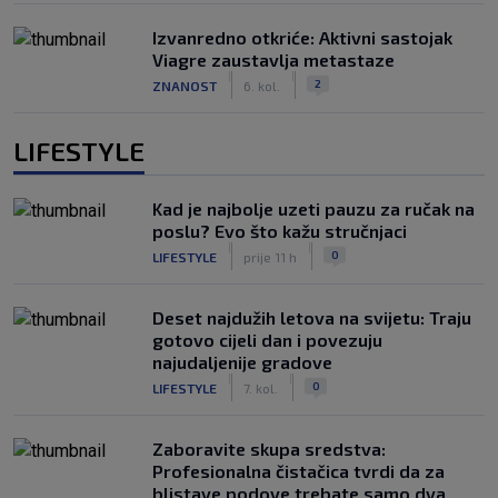
Izvanredno otkriće: Aktivni sastojak
Viagre zaustavlja metastaze
|
|
2
ZNANOST
6. kol.
LIFESTYLE
Kad je najbolje uzeti pauzu za ručak na
poslu? Evo što kažu stručnjaci
|
|
0
LIFESTYLE
prije 11 h
Deset najdužih letova na svijetu: Traju
gotovo cijeli dan i povezuju
najudaljenije gradove
|
|
0
LIFESTYLE
7. kol.
Zaboravite skupa sredstva:
Profesionalna čistačica tvrdi da za
blistave podove trebate samo dva