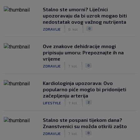
Stalno ste umorni? Liječnici
upozoravaju da bi uzrok mogao biti
nedostatak ovog važnog nutrijenta
|
|
0
ZDRAVLJE
8. kol.
Ove znakove dehidracije mnogi
pripisuju umoru: Prepoznajte ih na
vrijeme
|
|
0
ZDRAVLJE
7. kol.
Kardiologinja upozorava: Ovo
popularno piće moglo bi pridonijeti
začepljenju arterija
|
|
2
LIFESTYLE
7. kol.
Stalno ste pospani tijekom dana?
Znanstvenici su možda otkrili zašto
|
|
0
ZDRAVLJE
7. kol.