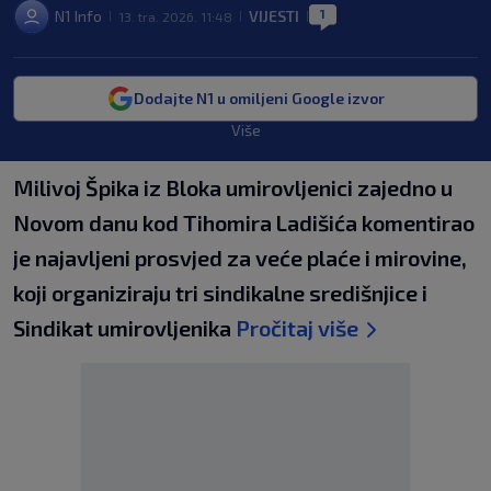
1
N1 Info
VIJESTI
13. tra. 2026. 11:48
|
|
|
Dodajte N1 u omiljeni Google izvor
Više
Milivoj Špika iz Bloka umirovljenici zajedno u
Novom danu kod Tihomira Ladišića komentirao
je najavljeni prosvjed za veće plaće i mirovine,
koji organiziraju tri sindikalne središnjice i
Sindikat umirovljenika
Pročitaj više