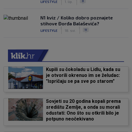
0
LIFESTYLE
1. lip.
N1 kviz / Koliko dobro poznajete
stihove Đorđa Balaševića?
|
|
11
LIFESTYLE
18. svi.
Kupili su čokoladu u Lidlu, kada su
je otvorili okrenuo im se želudac:
"Ispričaju se pa sve po starom"
Sovjeti su 20 godina kopali prema
središtu Zemlje, a onda su morali
odustati: Ono što su otkrili bilo je
potpuno neočekivano