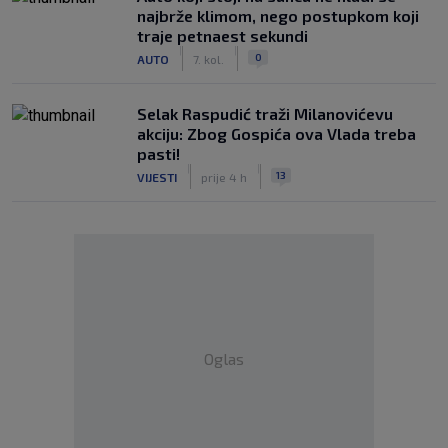
najbrže klimom, nego postupkom koji
traje petnaest sekundi
|
|
0
AUTO
7. kol.
Selak Raspudić traži Milanovićevu
akciju: Zbog Gospića ova Vlada treba
pasti!
|
|
13
VIJESTI
prije 4 h
Oglas