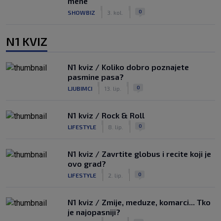
mene"
|
|
0
SHOWBIZ
3. kol.
N1 KVIZ
N1 kviz / Koliko dobro poznajete
pasmine pasa?
|
|
0
LJUBIMCI
13. lip.
N1 kviz / Rock & Roll
|
|
0
LIFESTYLE
8. lip.
N1 kviz / Zavrtite globus i recite koji je
ovo grad?
|
|
0
LIFESTYLE
2. lip.
N1 kviz / Zmije, meduze, komarci... Tko
je najopasniji?
|
|