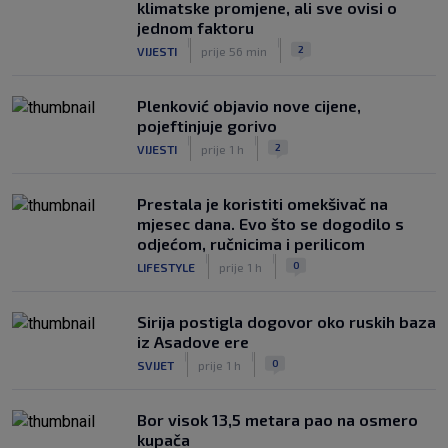
klimatske promjene, ali sve ovisi o
jednom faktoru
|
|
2
VIJESTI
prije 56 min
Plenković objavio nove cijene,
pojeftinjuje gorivo
|
|
2
VIJESTI
prije 1 h
Prestala je koristiti omekšivač na
mjesec dana. Evo što se dogodilo s
odjećom, ručnicima i perilicom
|
|
0
LIFESTYLE
prije 1 h
Sirija postigla dogovor oko ruskih baza
iz Asadove ere
|
|
0
SVIJET
prije 1 h
Bor visok 13,5 metara pao na osmero
kupača