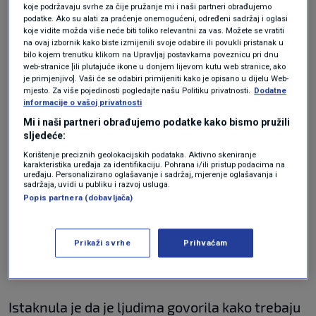
koje podržavaju svrhe za čije pružanje mi i naši partneri obrađujemo
što ljudi žele."
podatke. Ako su alati za praćenje onemogućeni, određeni sadržaj i oglasi
koje vidite možda više neće biti toliko relevantni za vas. Možete se vratiti
na ovaj izbornik kako biste izmijenili svoje odabire ili povukli pristanak u
bilo kojem trenutku klikom na Upravljaj postavkama poveznicu pri dnu
"Moram razočarati neke ljude, osim Brankice.
web-stranice [ili plutajuće ikone u donjem lijevom kutu web stranice, ako
Moj dolazak tamo je puno više značio. Imam
je primjenjivo]. Vaši će se odabiri primijeniti kako je opisano u dijelu Web-
mjesto. Za više pojedinosti pogledajte našu Politiku privatnosti.
Dodatne
iskustvo u Domovinskom ratu... Prijateljica i ja
informacije o vašoj privatnosti
Mi i naši partneri obrađujemo podatke kako bismo pružili
skupile smo gumene čizme, stvari za djecu,
sljedeće:
deset kila pohanih karabataka...", ispričala je
Korištenje preciznih geolokacijskih podataka. Aktivno skeniranje
karakteristika uređaja za identifikaciju. Pohrana i/ili pristup podacima na
Kesovija.
uređaju. Personalizirano oglašavanje i sadržaj, mjerenje oglašavanja i
sadržaja, uvidi u publiku i razvoj usluga.
Popis partnera (dobavljača)
Ciljano je posjetila po jedno hrvatsko, srpsko i
romsko selo. "Tekle su mi suze...", prisjetila se
Prikaži svrhe
Prihvaćam
Kesovija, dodavši da će imati još posjeta.
Istaknula je da je ljudima govorila kako trebaju