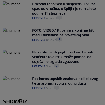
Prirodni fenomen u susjedstvu pruža
spas od vrućina, u špilji tijekom cijele
godine 11 stupnjeva
0
LIFESTYLE
prije 5 h
|
|
FOTO, VIDEO/ Kupanje s konjima hit
među turistima na hrvatskoj obali
1
LIFESTYLE
prije 5 h
|
|
Ne želite paliti peglu tijekom ljetnih
vrućina? Ovaj trik može pomoći da
odjeća ne izgleda zgužvano
0
LIFESTYLE
5. kol.
|
|
Pet horoskopskih znakova koji bi ovog
ljeta pronaći svoju srodnu dušu
0
LIFESTYLE
5. kol.
|
|
SHOWBIZ