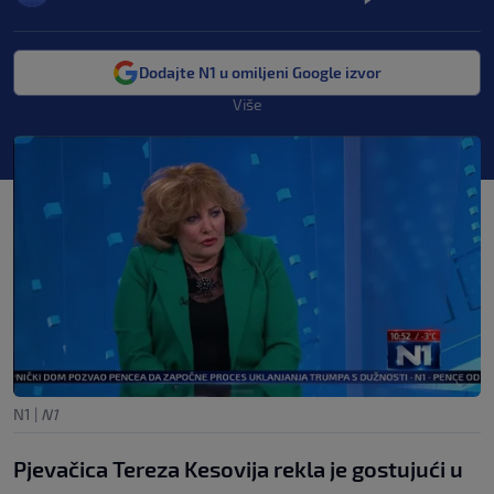
Dodajte N1 u omiljeni Google izvor
Više
N1
|
N1
Pjevačica Tereza Kesovija rekla je gostujući u