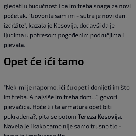
gledati u budućnost i da im treba snaga za novi
početak. "Govorila sam im - sutra je novi dan,
izdržite", kazala je Kesovija, dodavši da je
ljudima u potresom pogođenim područjima i
pjevala.
Opet će ići tamo
"Nek' mi je naporno, ići ću opet i donijeti im što
im treba. A najviše im treba dom...", govori
pjevačica. Hoće li i ta armatura opet biti
pokradena?, pita se potom
Tereza Kesovija
.
Navela je i kako tamo nije samo trusno tlo -
tamo je i močvarno tlo.