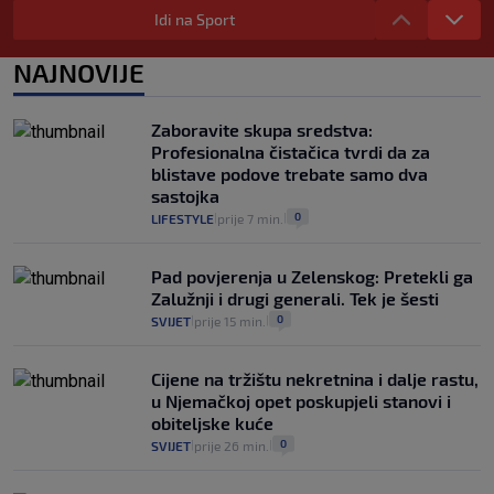
zdravstvenu iskaznicu". Kakva su prava
Idi na Sport
pacijenata izvan mjesta prebivališta?
1
VIJESTI
1. kol.
NAJNOVIJE
|
|
Provjerili smo "što ćemo onda" ako
Plenković na 15 dana ukine mjere: "Ne bi
Zaboravite skupa sredstva:
se dogodilo ništa. Vlada se zaljubila u te
Profesionalna čistačica tvrdi da za
intervencije"
blistave podove trebate samo dva
25
VIJESTI
30. srp.
|
|
sastojka
0
LIFESTYLE
prije 7 min.
|
|
Pad povjerenja u Zelenskog: Pretekli ga
Zalužnji i drugi generali. Tek je šesti
0
SVIJET
prije 15 min.
|
|
Cijene na tržištu nekretnina i dalje rastu,
u Njemačkoj opet poskupjeli stanovi i
obiteljske kuće
0
SVIJET
prije 26 min.
|
|