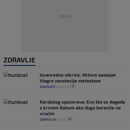
Oglas
ZDRAVLJE
Izvanredno otkriće: Aktivni sastojak
Viagre zaustavlja metastaze
2
ZNANOST
prije 6 h
|
|
Kardiolog upozorava: Evo što se događa
s krvnim tlakom ako dugo boravite na
vrućini
0
ZDRAVLJE
5. kol.
|
|