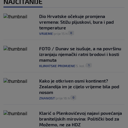
NAJČITANIJE
Dio Hrvatske očekuje promjena
vremena: Stižu pljuskovi, bura i pad
temperature
0
VRIJEME
prije 15 h
|
|
FOTO / Dunav se isušuje, a na površinu
izranjaju njemački ratni brodovi i kosti
mamuta
1
KLIMATSKE PROMJENE
5. kol.
|
|
Kako je otkriven osmi kontinent?
Zealandija im je cijelo vrijeme bila pod
nosom
0
ZNANOST
prije 16 h
|
|
Klarić o Plenkovićevoj najavi povećanja
braniteljskih mirovina: Politički bod za
Možemo, ne za HDZ