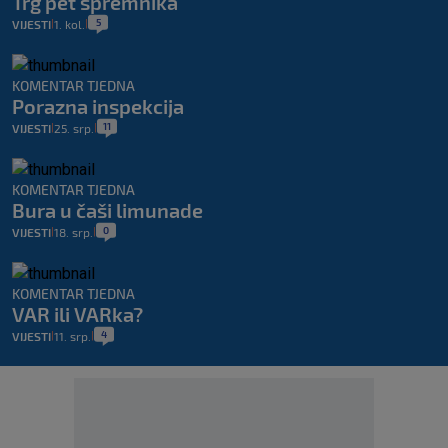
Trg pet spremnika
5
VIJESTI
1. kol.
|
|
KOMENTAR TJEDNA
Porazna inspekcija
11
VIJESTI
25. srp.
|
|
KOMENTAR TJEDNA
Bura u čaši limunade
0
VIJESTI
18. srp.
|
|
KOMENTAR TJEDNA
VAR ili VARka?
4
VIJESTI
11. srp.
|
|