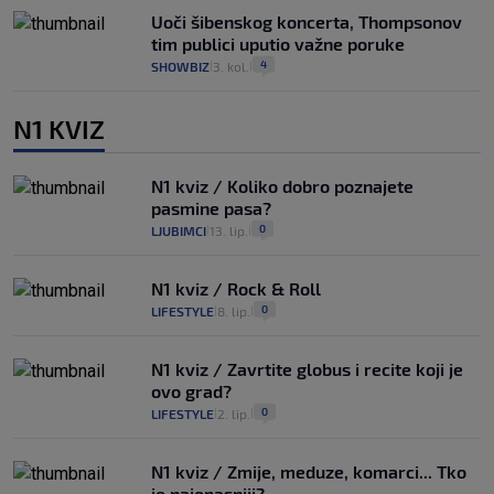
Uoči šibenskog koncerta, Thompsonov
tim publici uputio važne poruke
4
SHOWBIZ
3. kol.
|
|
N1 KVIZ
N1 kviz / Koliko dobro poznajete
pasmine pasa?
0
LJUBIMCI
13. lip.
|
|
N1 kviz / Rock & Roll
0
LIFESTYLE
8. lip.
|
|
N1 kviz / Zavrtite globus i recite koji je
ovo grad?
0
LIFESTYLE
2. lip.
|
|
N1 kviz / Zmije, meduze, komarci... Tko
je najopasniji?