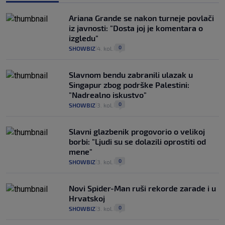
Ariana Grande se nakon turneje povlači
iz javnosti: "Dosta joj je komentara o
izgledu"
0
SHOWBIZ
4. kol.
|
|
Slavnom bendu zabranili ulazak u
Singapur zbog podrške Palestini:
"Nadrealno iskustvo"
0
SHOWBIZ
3. kol.
|
|
Slavni glazbenik progovorio o velikoj
borbi: "Ljudi su se dolazili oprostiti od
mene"
0
SHOWBIZ
3. kol.
|
|
Novi Spider-Man ruši rekorde zarade i u
Hrvatskoj
0
SHOWBIZ
3. kol.
|
|