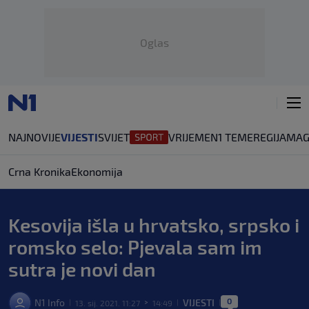
Oglas
NAJNOVIJE
VIJESTI
SVIJET
VRIJEME
N1 TEME
REGIJA
MAG
Crna Kronika
Ekonomija
Kesovija išla u hrvatsko, srpsko i
romsko selo: Pjevala sam im
sutra je novi dan
0
N1 Info
VIJESTI
13. sij. 2021. 11:27
14:49
|
>
|
|