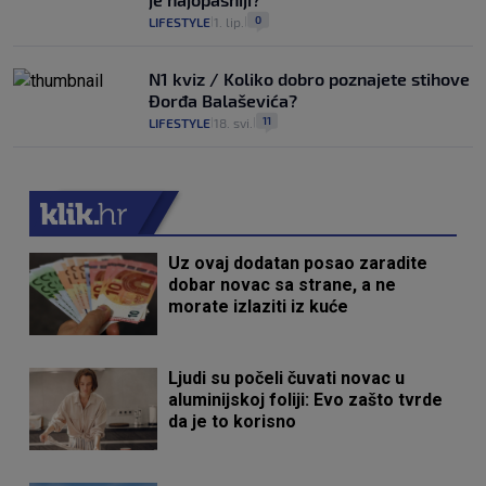
0
LIFESTYLE
1. lip.
|
|
N1 kviz / Koliko dobro poznajete stihove
Đorđa Balaševića?
11
LIFESTYLE
18. svi.
|
|
Uz ovaj dodatan posao zaradite
dobar novac sa strane, a ne
morate izlaziti iz kuće
Ljudi su počeli čuvati novac u
aluminijskoj foliji: Evo zašto tvrde
da je to korisno