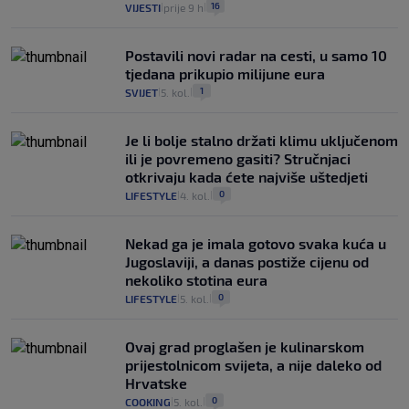
16
VIJESTI
prije 9 h
|
|
Postavili novi radar na cesti, u samo 10
tjedana prikupio milijune eura
1
SVIJET
5. kol.
|
|
Je li bolje stalno držati klimu uključenom
ili je povremeno gasiti? Stručnjaci
otkrivaju kada ćete najviše uštedjeti
0
LIFESTYLE
4. kol.
|
|
Nekad ga je imala gotovo svaka kuća u
Jugoslaviji, a danas postiže cijenu od
nekoliko stotina eura
0
LIFESTYLE
5. kol.
|
|
Ovaj grad proglašen je kulinarskom
prijestolnicom svijeta, a nije daleko od
Hrvatske
0
COOKING
5. kol.
|
|