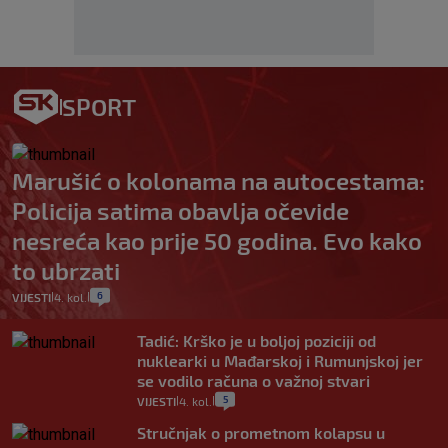
SPORT
Marušić o kolonama na autocestama:
Policija satima obavlja očevide
nesreća kao prije 50 godina. Evo kako
to ubrzati
6
VIJESTI
4. kol.
|
|
Tadić: Krško je u boljoj poziciji od
nuklearki u Mađarskoj i Rumunjskoj jer
se vodilo računa o važnoj stvari
5
VIJESTI
4. kol.
|
|
Stručnjak o prometnom kolapsu u