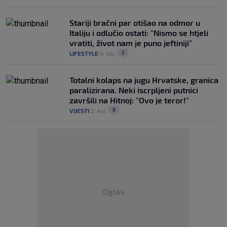
Stariji bračni par otišao na odmor u
Italiju i odlučio ostati: "Nismo se htjeli
vratiti, život nam je puno jeftiniji"
2
LIFESTYLE
4. kol.
|
|
Totalni kolaps na jugu Hrvatske, granica
paralizirana. Neki iscrpljeni putnici
završili na Hitnoj: "Ovo je teror!"
8
VIJESTI
2. kol.
|
|
Oglas