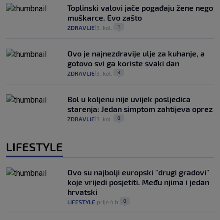
Toplinski valovi jače pogađaju žene nego
muškarce. Evo zašto
1
ZDRAVLJE
3. kol.
|
|
Ovo je najnezdravije ulje za kuhanje, a
gotovo svi ga koriste svaki dan
3
ZDRAVLJE
3. kol.
|
|
Bol u koljenu nije uvijek posljedica
starenja: Jedan simptom zahtijeva oprez
0
ZDRAVLJE
3. kol.
|
|
LIFESTYLE
Ovo su najbolji europski "drugi gradovi"
koje vrijedi posjetiti. Među njima i jedan
hrvatski
0
LIFESTYLE
prije 4 h
|
|