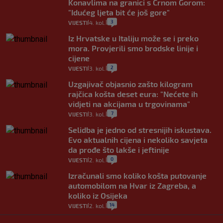
Konavlima na granici s Crnom Gorom:
"Idućeg ljeta bit će još gore"
3
VIJESTI
4. kol.
|
|
Iz Hrvatske u Italiju može se i preko
mora. Provjerili smo brodske linije i
cijene
2
VIJESTI
3. kol.
|
|
Uzgajivač objasnio zašto kilogram
rajčica košta deset eura: "Nećete ih
vidjeti na akcijama u trgovinama"
7
VIJESTI
3. kol.
|
|
Selidba je jedno od stresnijih iskustava.
Evo aktualnih cijena i nekoliko savjeta
da prođe što lakše i jeftinije
0
VIJESTI
2. kol.
|
|
Izračunali smo koliko košta putovanje
automobilom na Hvar iz Zagreba, a
koliko iz Osijeka
14
VIJESTI
2. kol.
|
|
"Kći je otišla na more, a zaboravila