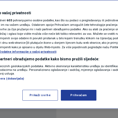
a subvencije za
N1(DIS)INFO
KLIMATSKE PROMJENE
 vašoj privatnosti
će
rtneri
603
pohranjujemo osobne podatke, kao što su podaci o pregledavanju ili jedinstveni 
FOTO
o im na vašem uređaju. Odabirom opcije Prihvaćam omogućit ćete tehnologije praćenja
vrhe za čije pružanje mi i naši partneri obrađujemo podatke. Ako su alati za praćenje
žaj i oglasi koje vidite možda više neće biti toliko relevantni za vas. Možete se vratiti n
VIDEO
zmijenili svoje odabire ili povukli pristanak u bilo kojem trenutku klikom na Upravljaj p
i dnu web-stranice [ili plutajuće ikone u donjem lijevom kutu web stranice, ako je primje
rimijeniti kako je opisano u dijelu Web-mjesto. Za više pojedinosti pogledajte našu Politi
Dodatne informacije o vašoj privatnosti
 partneri obrađujemo podatke kako bismo pružili sljedeće:
reciznih geolokacijskih podataka. Aktivno skeniranje karakteristika uređaja za identifika
p podacima na uređaju. Personalizirano oglašavanje i sadržaj, mjerenje oglašavanja i sadr
zvoj usluga.
 najavio je da za dodatnih 60 eura mjesečno po u
era (dobavljača)
e i vjerske vrtiće, koji od Grada traže isti iznos k
60 eura po djetetu mjesečno.
Pročitaj više
Prikaži svrhe
Prihvaćam