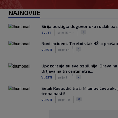
NAJNOVIJE
Sirija postigla dogovor oko ruskih ba
|
|
0
SVIJET
prije 15 min
Novi incident. Teretni vlak HŽ-a proša
|
|
0
VIJESTI
prije 1 h
Upozorenja su sve ozbiljnija: Drava na 
Orljava na tri centimetra...
|
|
0
VIJESTI
prije 1 h
Selak Raspudić traži Milanovićevu akc
treba pasti!
|
|
0
VIJESTI
prije 2 h