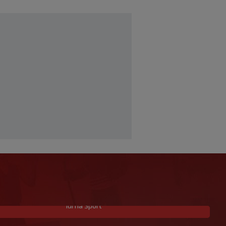
Idi na Sport
Hajduku je propalo dovođenje igrača iz