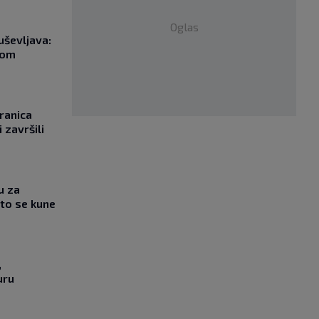
Oglas
uševljava:
kom
ranica
 završili
u za
što se kune
,
uru