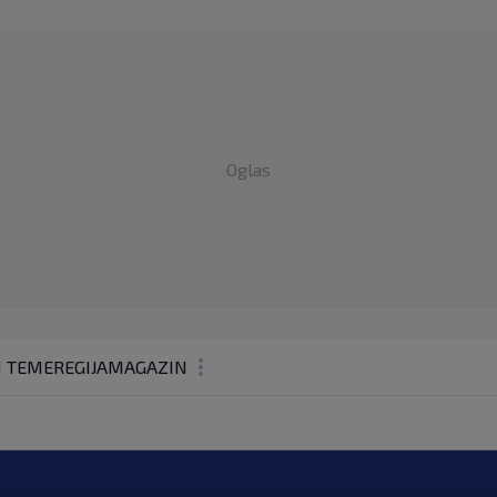
Oglas
1 TEME
REGIJA
MAGAZIN
N1 KOMENTAR
KOLUMNE