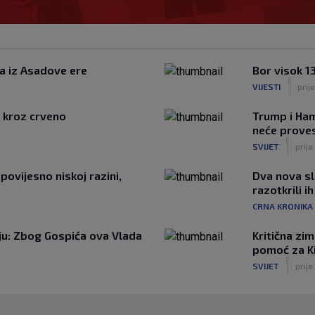
za iz Asadove ere
Bor visok 1
|
VIJESTI
prij
o kroz crveno
Trump i Hama
neće provest
|
SVIJET
prije
povijesno niskoj razini,
Dva nova sl
razotkrili i
CRNA KRONIKA
iju: Zbog Gospića ova Vlada
Kritična zi
pomoć za Ki
|
SVIJET
prije