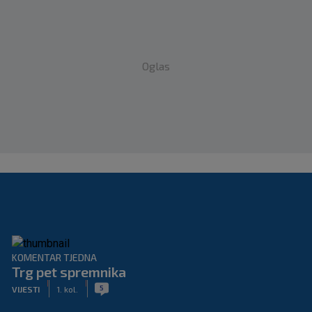
Oglas
KOMENTAR TJEDNA
Trg pet spremnika
|
|
5
VIJESTI
1. kol.