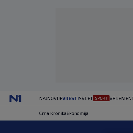
NAJNOVIJE
VIJESTI
SVIJET
VRIJEME
N
Crna Kronika
Ekonomija