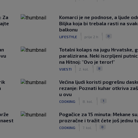
: Za
Komarci je ne podnose, a ljude od
ajte
Biljka koja bi trebala rasti na sva
balkonu
|
|
0
LIFESTYLE
prije 2 h
an
Totalni kolaps na jugu Hrvatske, g
ovu
paralizirana. Neki iscrpljeni putnici
na Hitnoj: "Ovo je teror!"
|
|
8
VIJESTI
2. kol.
rik
Većina ljudi koristi pogrešnu dask
m
rezanje: Poznati kuhar otkriva za
u ovu
|
|
1
COOKING
8. kol.
brže
Pogačice za 15 minuta: Mekane su
tnaest
prozračne i tražit ćete još jednu t
|
|
0
COOKING
7. kol.