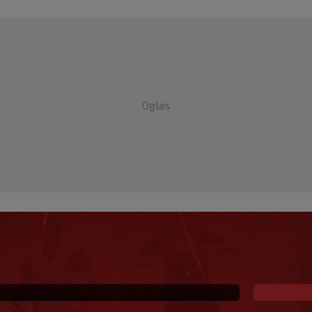
Oglas
 u Njemačkoj!
ak