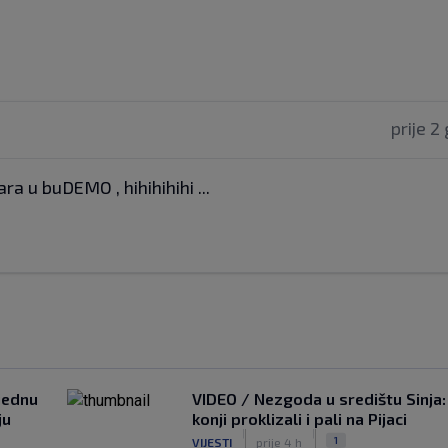
prije 2
 u buDEMO , hihihihihi ...
ijednu
VIDEO / Nezgoda u središtu Sinja:
ju
konji proklizali i pali na Pijaci
|
|
1
VIJESTI
prije 4 h