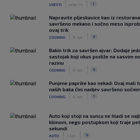
|
|
1
VIJESTI
prije 7 h
Napravite pljeskavice kao iz restorana
savršeno mekano i sočno meso isprob
ovaj trik
|
|
0
COOKING
8. kol.
Bakin trik za savršen ajvar: Dodaje jed
sastojak koji okus podiže na sasvim n
razinu
|
|
0
COOKING
8. kol.
Punjene paprike kao nekad: Ovaj mali t
naših baka čini nadjev savršeno sočni
|
|
1
COOKING
8. kol.
Auto koji stoji na suncu ne hladi se naj
klimom, nego postupkom koji traje pe
sekundi
|
|
0
AUTO
7. kol.