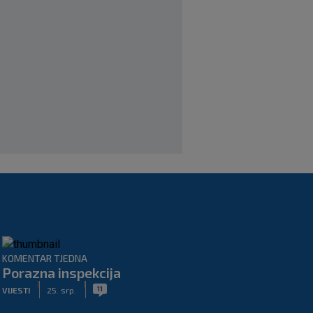
Rijeka dovela napadača iz Bundeslige!
|
SK
prije 4 h
Maldini otkrio pozadinu skandala s
Pirlom: ‘Povjerenje više ne postoji’
|
SK
prije 4 h
KOMENTAR TJEDNA
Porazna inspekcija
|
|
11
VIJESTI
25. srp.