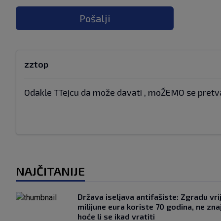
Pošalji
zztop
Odakle TTejcu da može davati , moŽEMO se pretvara
NAJČITANIJE
Država iseljava antifašiste: Zgradu vr
milijune eura koriste 70 godina, ne zna
hoće li se ikad vratiti