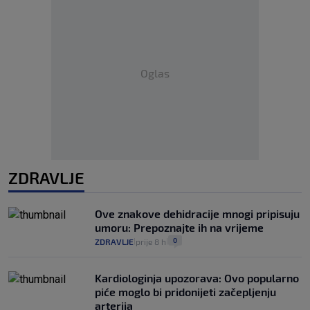
Oglas
ZDRAVLJE
Ove znakove dehidracije mnogi pripisuju
umoru: Prepoznajte ih na vrijeme
0
ZDRAVLJE
prije 8 h
|
|
Kardiologinja upozorava: Ovo popularno
piće moglo bi pridonijeti začepljenju
arterija