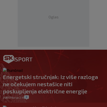
Oglas
SPORT
Energetski stručnjak: Iz više razloga
ne očekujem nestašice niti
poskupljenja električne energije
0
VIJESTI
prije 2 h
|
|