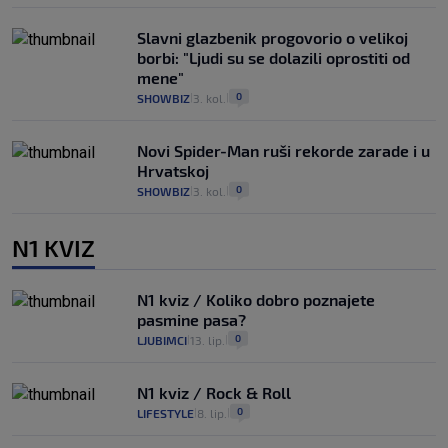
Slavni glazbenik progovorio o velikoj
borbi: "Ljudi su se dolazili oprostiti od
mene"
0
SHOWBIZ
3. kol.
|
|
Novi Spider-Man ruši rekorde zarade i u
Hrvatskoj
0
SHOWBIZ
3. kol.
|
|
N1 KVIZ
N1 kviz / Koliko dobro poznajete
pasmine pasa?
0
LJUBIMCI
13. lip.
|
|
N1 kviz / Rock & Roll
0
LIFESTYLE
8. lip.
|
|