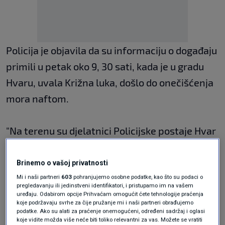
​Policija je objavila da su informaciju o događaju
primili u petak oko 9​, 30 sati, kada je u gradu
Hvaru, uvala Križna luka, došlo do onečišćenja
mora naftom.
​"Na terenu su djelatnici P​olicijske postaje Hvar
i Postaje pomorske policije, vatrogasci, HGSS i
djelatnici Lučke kapetanije. Uz obavljanje
Brinemo o vašoj privatnosti
postupka saniranja oštećenja, provest će se
Mi i naši partneri
603
pohranjujemo osobne podatke, kao što su podaci o
pregledavanju ili jedinstveni identifikatori, i pristupamo im na vašem
postupak utvrđivanja svih činjenica i okolnosti
uređaju. Odabirom opcije Prihvaćam omogućit ćete tehnologije praćenja
koje podržavaju svrhe za čije pružanje mi i naši partneri obrađujemo
događaja​", rekao je
Tino Milat
iz splitske
podatke. Ako su alati za praćenje onemogućeni, određeni sadržaj i oglasi
koje vidite možda više neće biti toliko relevantni za vas. Možete se vratiti