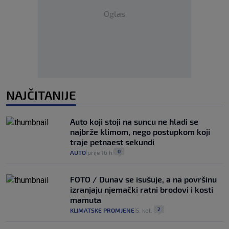
Oglas
NAJČITANIJE
Auto koji stoji na suncu ne hladi se
najbrže klimom, nego postupkom koji
traje petnaest sekundi
0
AUTO
prije 16 h
|
|
FOTO / Dunav se isušuje, a na površinu
izranjaju njemački ratni brodovi i kosti
mamuta
2
KLIMATSKE PROMJENE
5. kol.
|
|