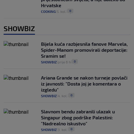
Hrvatske
0
COOKING
5. kol.
|
|
SHOWBIZ
Bijela kuća razbjesnila fanove Marvela,
Spider-Manom promovirali deportacije:
Sramim se!
0
SHOWBIZ
prije 6 h
|
|
Ariana Grande se nakon turneje povlači
iz javnosti: "Dosta joj je komentara o
izgledu"
0
SHOWBIZ
4. kol.
|
|
Slavnom bendu zabranili ulazak u
Singapur zbog podrške Palestini:
"Nadrealno iskustvo"
0
SHOWBIZ
3. kol.
|
|