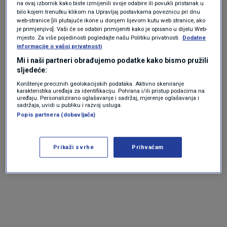
policije.
na ovaj izbornik kako biste izmijenili svoje odabire ili povukli pristanak u
bilo kojem trenutku klikom na Upravljaj postavkama poveznicu pri dnu
web-stranice [ili plutajuće ikone u donjem lijevom kutu web stranice, ako
je primjenjivo]. Vaši će se odabiri primijeniti kako je opisano u dijelu Web-
U pomoć kolegama na Hvaru krenuli su
mjesto. Za više pojedinosti pogledajte našu Politiku privatnosti.
Dodatne
informacije o vašoj privatnosti
kaštelanski vatrogasci, koji su se tamo zaputili
Mi i naši partneri obrađujemo podatke kako bismo pružili
brodom.
sljedeće:
Korištenje preciznih geolokacijskih podataka. Aktivno skeniranje
karakteristika uređaja za identifikaciju. Pohrana i/ili pristup podacima na
Neki su lokalni mediji objavili kako je do
uređaju. Personalizirano oglašavanje i sadržaj, mjerenje oglašavanja i
sadržaja, uvidi u publiku i razvoj usluga.
onečišćenja došlo jer je navodno pukao tank
Popis partnera (dobavljača)
Ine u kojem se nalazilo gorivo, no je li to točno
pokazat će istraga.
Prikaži svrhe
Prihvaćam