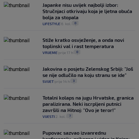
Japanke nisu uvijek najbolji izbor:
Stručnjaci otkrivaju koja je ljetna obuća
bolja za stopala
0
LIFESTYLE
6. kol.
|
|
Stiže kratko osvježenje, a onda novi
toplinski val i rast temperatura
0
VRIJEME
prije 17 h
|
|
Jakovina o posjetu Zelenskog Srbiji: "Još
se nije odlučilo na koju stranu se ide"
3
SVIJET
prije 14 h
|
|
Totalni kolaps na jugu Hrvatske, granica
paralizirana. Neki iscrpljeni putnici
završili na Hitnoj: "Ovo je teror!"
7
VIJESTI
2. kol.
|
|
Pupovac sazvao izvanrednu
konferenciju, prikazan i video iz Knina: