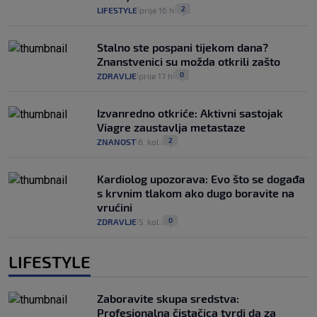
2
LIFESTYLE
prije 16 h
|
|
Stalno ste pospani tijekom dana?
Znanstvenici su možda otkrili zašto
0
ZDRAVLJE
prije 17 h
|
|
Izvanredno otkriće: Aktivni sastojak
Viagre zaustavlja metastaze
2
ZNANOST
6. kol.
|
|
Kardiolog upozorava: Evo što se događa
s krvnim tlakom ako dugo boravite na
vrućini
0
ZDRAVLJE
5. kol.
|
|
LIFESTYLE
Zaboravite skupa sredstva:
Profesionalna čistačica tvrdi da za