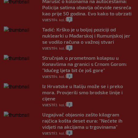
Marušić o kolonama na autocestama:
Policija satima obavlja očevide nesreća
kao prije 50 godina. Evo kako to ubrzati
7
VIJESTI
4. kol.
|
|
Tadić: Krško je u boljoj poziciji od
nuklearki u Mađarskoj i Rumunjskoj jer
se vodilo računa o važnoj stvari
5
VIJESTI
4. kol.
|
|
Stručnjak o prometnom kolapsu u
Konavlima na granici s Crnom Gorom:
"Idućeg ljeta bit će još gore"
3
VIJESTI
4. kol.
|
|
Iz Hrvatske u Italiju može se i preko
mora. Provjerili smo brodske linije i
cijene
2
VIJESTI
3. kol.
|
|
Uzgajivač objasnio zašto kilogram
rajčica košta deset eura: "Nećete ih
vidjeti na akcijama u trgovinama"
8
VIJESTI
3. kol.
|
|