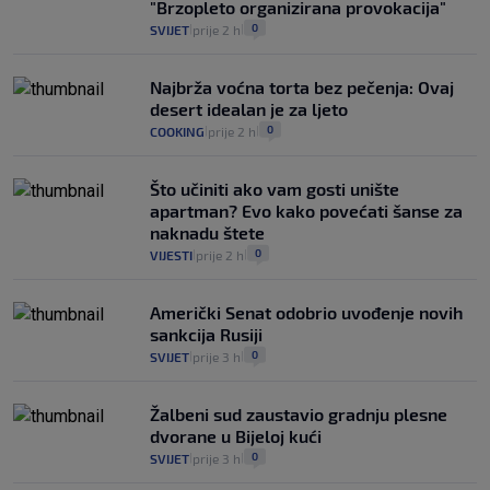
"Brzopleto organizirana provokacija"
0
SVIJET
prije 2 h
|
|
Najbrža voćna torta bez pečenja: Ovaj
desert idealan je za ljeto
0
COOKING
prije 2 h
|
|
Što učiniti ako vam gosti unište
apartman? Evo kako povećati šanse za
naknadu štete
0
VIJESTI
prije 2 h
|
|
Američki Senat odobrio uvođenje novih
sankcija Rusiji
0
SVIJET
prije 3 h
|
|
Žalbeni sud zaustavio gradnju plesne
dvorane u Bijeloj kući
0
SVIJET
prije 3 h
|
|