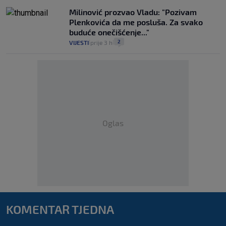
Milinović prozvao Vladu: "Pozivam
Plenkovića da me posluša. Za svako
buduće onečišćenje..."
2
VIJESTI
prije 3 h
|
|
Oglas
KOMENTAR TJEDNA