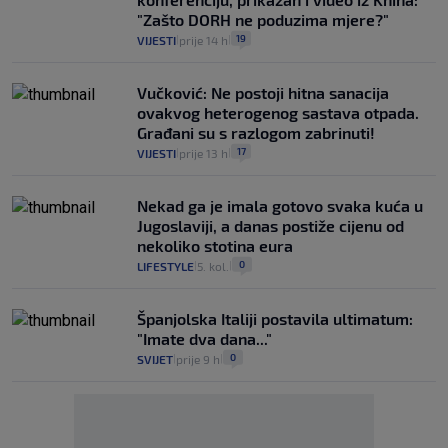
"Zašto DORH ne poduzima mjere?"
19
VIJESTI
prije 14 h
|
|
Vučković: Ne postoji hitna sanacija
ovakvog heterogenog sastava otpada.
Građani su s razlogom zabrinuti!
17
VIJESTI
prije 13 h
|
|
Nekad ga je imala gotovo svaka kuća u
Jugoslaviji, a danas postiže cijenu od
nekoliko stotina eura
0
LIFESTYLE
5. kol.
|
|
Španjolska Italiji postavila ultimatum:
"Imate dva dana..."
0
SVIJET
prije 9 h
|
|