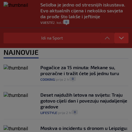
Selidba je jedno od stresnijih iskustava.
Evo aktualnih cijena i nekoliko savjeta
da prođe što lakše i jeftinije
0
VIJESTI
2. kol.
|
|
Izračunali smo koliko košta putovanje
automobilom na Hvar iz Zagreba, a
Idi na Sport
koliko iz Osijeka
14
VIJESTI
2. kol.
NAJNOVIJE
|
|
"Kći je otišla na more, a zaboravila
zdravstvenu iskaznicu". Kakva su prava
Pogačice za 15 minuta: Mekane su,
pacijenata izvan mjesta prebivališta?
prozračne i tražit ćete još jednu turu
1
VIJESTI
1. kol.
|
|
0
COOKING
prije 2 h
|
|
Deset najdužih letova na svijetu: Traju
gotovo cijeli dan i povezuju najudaljenije
gradove
0
LIFESTYLE
prije 2 h
|
|
Moskva o incidentu s dronom u Leipzigu: