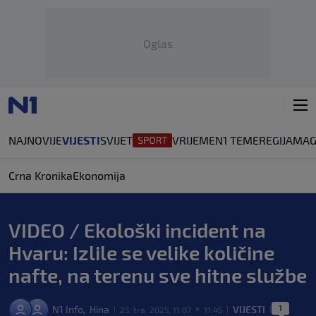
Oglas
NAJNOVIJE
VIJESTI
SVIJET
VRIJEME
N1 TEME
REGIJA
MAG
Crna Kronika
Ekonomija
VIDEO / Ekološki incident na
Hvaru: Izlile se velike količine
nafte, na terenu sve hitne službe
1
N1 Info
Hina
VIJESTI
,
25. tra. 2025. 11:07
11:45
|
>
|
|