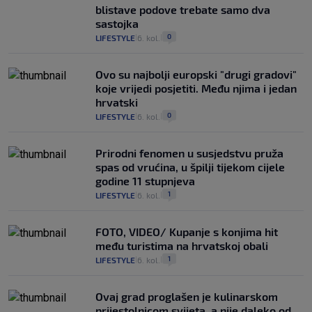
blistave podove trebate samo dva
sastojka
0
LIFESTYLE
6. kol.
|
|
Ovo su najbolji europski "drugi gradovi"
koje vrijedi posjetiti. Među njima i jedan
hrvatski
0
LIFESTYLE
6. kol.
|
|
Prirodni fenomen u susjedstvu pruža
spas od vrućina, u špilji tijekom cijele
godine 11 stupnjeva
1
LIFESTYLE
6. kol.
|
|
FOTO, VIDEO/ Kupanje s konjima hit
među turistima na hrvatskoj obali
1
LIFESTYLE
6. kol.
|
|
Ovaj grad proglašen je kulinarskom
prijestolnicom svijeta, a nije daleko od