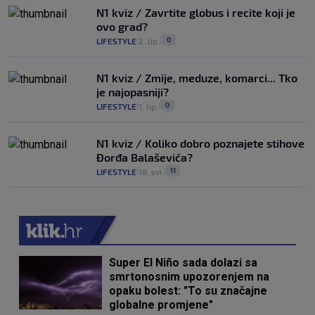
N1 kviz / Zavrtite globus i recite koji je
ovo grad?
0
LIFESTYLE
2. lip.
|
|
N1 kviz / Zmije, meduze, komarci... Tko
je najopasniji?
0
LIFESTYLE
1. lip.
|
|
N1 kviz / Koliko dobro poznajete stihove
Đorđa Balaševića?
11
LIFESTYLE
18. svi.
|
|
Super El Niño sada dolazi sa
smrtonosnim upozorenjem na
opaku bolest: "To su značajne
globalne promjene"