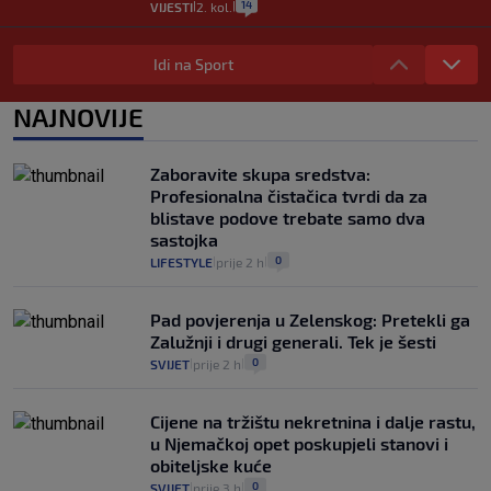
14
VIJESTI
2. kol.
|
|
"Kći je otišla na more, a zaboravila
zdravstvenu iskaznicu". Kakva su prava
Idi na Sport
pacijenata izvan mjesta prebivališta?
1
VIJESTI
1. kol.
NAJNOVIJE
|
|
Provjerili smo "što ćemo onda" ako
Plenković na 15 dana ukine mjere: "Ne bi
Zaboravite skupa sredstva:
se dogodilo ništa. Vlada se zaljubila u te
Profesionalna čistačica tvrdi da za
intervencije"
blistave podove trebate samo dva
25
VIJESTI
30. srp.
|
|
sastojka
0
LIFESTYLE
prije 2 h
|
|
Pad povjerenja u Zelenskog: Pretekli ga
Zalužnji i drugi generali. Tek je šesti
0
SVIJET
prije 2 h
|
|
Cijene na tržištu nekretnina i dalje rastu,
u Njemačkoj opet poskupjeli stanovi i
obiteljske kuće
0
SVIJET
prije 3 h
|
|