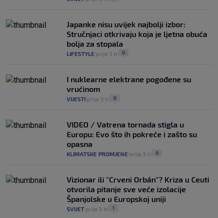
Japanke nisu uvijek najbolji izbor:
Stručnjaci otkrivaju koja je ljetna obuća
bolja za stopala
0
LIFESTYLE
prije 3 h
|
|
I nuklearne elektrane pogođene su
vrućinom
0
VIJESTI
prije 3 h
|
|
VIDEO / Vatrena tornada stigla u
Europu: Evo što ih pokreće i zašto su
opasna
0
KLIMATSKE PROMJENE
prije 3 h
|
|
Vizionar ili "Crveni Orbán"? Kriza u Ceuti
otvorila pitanje sve veće izolacije
Španjolske u Europskoj uniji
1
SVIJET
prije 3 h
|
|