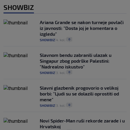
SHOWBIZ
Ariana Grande se nakon turneje povlači
iz javnosti: "Dosta joj je komentara o
izgledu"
0
SHOWBIZ
4. kol.
|
|
Slavnom bendu zabranili ulazak u
Singapur zbog podrške Palestini:
"Nadrealno iskustvo"
0
SHOWBIZ
3. kol.
|
|
Slavni glazbenik progovorio o velikoj
borbi: "Ljudi su se dolazili oprostiti od
mene"
0
SHOWBIZ
3. kol.
|
|
Novi Spider-Man ruši rekorde zarade i u
Hrvatskoj