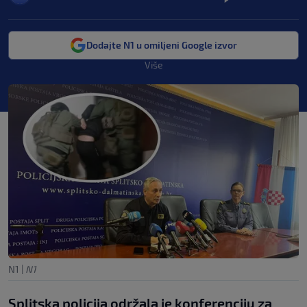
Dodajte N1 u omiljeni Google izvor
Više
N1
|
N1
Splitska policija održala je konferenciju za