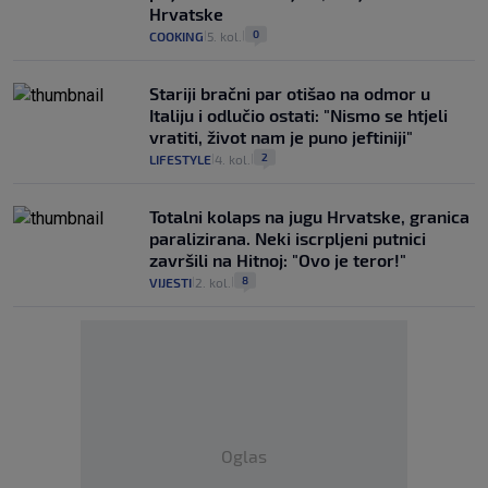
Hrvatske
0
COOKING
5. kol.
|
|
Stariji bračni par otišao na odmor u
Italiju i odlučio ostati: "Nismo se htjeli
vratiti, život nam je puno jeftiniji"
2
LIFESTYLE
4. kol.
|
|
Totalni kolaps na jugu Hrvatske, granica
paralizirana. Neki iscrpljeni putnici
završili na Hitnoj: "Ovo je teror!"
8
VIJESTI
2. kol.
|
|
Oglas