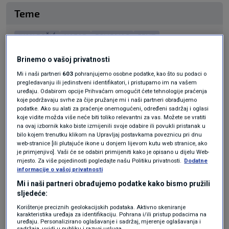
Teme
IVAN BOŽIĆ
NAPAD
POLICAJAC
SPLIT
Brinemo o vašoj privatnosti
Mi i naši partneri
603
pohranjujemo osobne podatke, kao što su podaci o
pregledavanju ili jedinstveni identifikatori, i pristupamo im na vašem
uređaju. Odabirom opcije Prihvaćam omogućit ćete tehnologije praćenja
koje podržavaju svrhe za čije pružanje mi i naši partneri obrađujemo
podatke. Ako su alati za praćenje onemogućeni, određeni sadržaj i oglasi
koje vidite možda više neće biti toliko relevantni za vas. Možete se vratiti
Oglas
na ovaj izbornik kako biste izmijenili svoje odabire ili povukli pristanak u
bilo kojem trenutku klikom na Upravljaj postavkama poveznicu pri dnu
web-stranice [ili plutajuće ikone u donjem lijevom kutu web stranice, ako
je primjenjivo]. Vaši će se odabiri primijeniti kako je opisano u dijelu Web-
mjesto. Za više pojedinosti pogledajte našu Politiku privatnosti.
Dodatne
informacije o vašoj privatnosti
Mi i naši partneri obrađujemo podatke kako bismo pružili
sljedeće:
KAKVO JE TVOJE MIŠLJENJE O OVOME?
Korištenje preciznih geolokacijskih podataka. Aktivno skeniranje
karakteristika uređaja za identifikaciju. Pohrana i/ili pristup podacima na
Pridruži se raspravi ili pročitaj komentare
uređaju. Personalizirano oglašavanje i sadržaj, mjerenje oglašavanja i
sadržaja, uvidi u publiku i razvoj usluga.