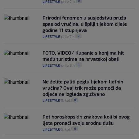
0
LIFESTYLE
prije 6 h
|
|
Prirodni fenomen u susjedstvu pruža
spas od vrućina, u špilji tijekom cijele
godine 11 stupnjeva
0
LIFESTYLE
prije 7 h
|
|
FOTO, VIDEO/ Kupanje s konjima hit
među turistima na hrvatskoj obali
1
LIFESTYLE
prije 8 h
|
|
Ne želite paliti peglu tijekom ljetnih
vrućina? Ovaj trik može pomoći da
odjeća ne izgleda zgužvano
0
LIFESTYLE
5. kol.
|
|
Pet horoskopskih znakova koji bi ovog
ljeta pronaći svoju srodnu dušu
0
LIFESTYLE
5. kol.
|
|