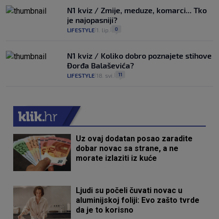
N1 kviz / Zmije, meduze, komarci... Tko
je najopasniji?
0
LIFESTYLE
1. lip.
|
|
N1 kviz / Koliko dobro poznajete stihove
Đorđa Balaševića?
11
LIFESTYLE
18. svi.
|
|
Uz ovaj dodatan posao zaradite
dobar novac sa strane, a ne
morate izlaziti iz kuće
Ljudi su počeli čuvati novac u
aluminijskoj foliji: Evo zašto tvrde
da je to korisno