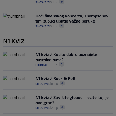
0
SHOWBIZ
3. kol.
|
|
Uoči šibenskog koncerta, Thompsonov
tim publici uputio važne poruke
4
SHOWBIZ
3. kol.
|
|
N1 KVIZ
N1 kviz / Koliko dobro poznajete
pasmine pasa?
0
LJUBIMCI
13. lip.
|
|
N1 kviz / Rock & Roll
0
LIFESTYLE
8. lip.
|
|
N1 kviz / Zavrtite globus i recite koji je
ovo grad?
0
LIFESTYLE
2. lip.
|
|