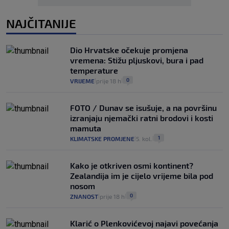
NAJČITANIJE
Dio Hrvatske očekuje promjena
vremena: Stižu pljuskovi, bura i pad
temperature
0
VRIJEME
prije 18 h
|
|
FOTO / Dunav se isušuje, a na površinu
izranjaju njemački ratni brodovi i kosti
mamuta
1
KLIMATSKE PROMJENE
5. kol.
|
|
Kako je otkriven osmi kontinent?
Zealandija im je cijelo vrijeme bila pod
nosom
0
ZNANOST
prije 18 h
|
|
Klarić o Plenkovićevoj najavi povećanja