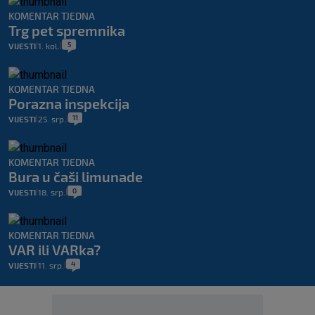
KOMENTAR TJEDNA
Trg pet spremnika
5
VIJESTI
1. kol.
|
|
KOMENTAR TJEDNA
Porazna inspekcija
11
VIJESTI
25. srp.
|
|
KOMENTAR TJEDNA
Bura u čaši limunade
0
VIJESTI
18. srp.
|
|
KOMENTAR TJEDNA
VAR ili VARka?
4
VIJESTI
11. srp.
|
|