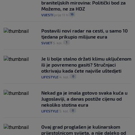
braniteljskih mirovina: Politički bod za
Možemo, ne za HDZ
16
VIJESTI
prije 11 h
|
|
Postavili novi radar na cesti, u samo 10
tjedana prikupio milijune eura
1
SVIJET
5. kol.
|
|
Je li bolje stalno držati klimu uključenom
ili je povremeno gasiti? Stručnjaci
otkrivaju kada ćete najviše uštedjeti
0
LIFESTYLE
4. kol.
|
|
Nekad ga je imala gotovo svaka kuća u
Jugoslaviji, a danas postiže cijenu od
nekoliko stotina eura
0
LIFESTYLE
5. kol.
|
|
Ovaj grad proglašen je kulinarskom
prijestolnicom svijeta, a nije daleko od