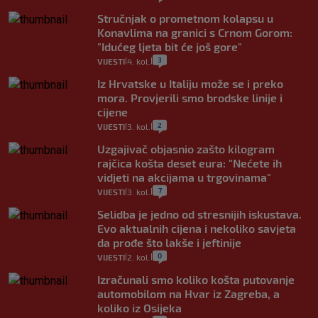
Stručnjak o prometnom kolapsu u
Konavlima na granici s Crnom Gorom:
"Idućeg ljeta bit će još gore"
3
VIJESTI
4. kol.
|
|
Iz Hrvatske u Italiju može se i preko
mora. Provjerili smo brodske linije i
cijene
2
VIJESTI
3. kol.
|
|
Uzgajivač objasnio zašto kilogram
rajčica košta deset eura: "Nećete ih
vidjeti na akcijama u trgovinama"
7
VIJESTI
3. kol.
|
|
Selidba je jedno od stresnijih iskustava.
Evo aktualnih cijena i nekoliko savjeta
da prođe što lakše i jeftinije
0
VIJESTI
2. kol.
|
|
Izračunali smo koliko košta putovanje
automobilom na Hvar iz Zagreba, a
koliko iz Osijeka