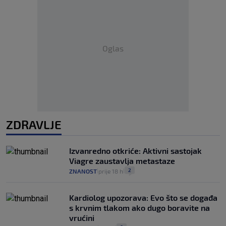
Oglas
ZDRAVLJE
Izvanredno otkriće: Aktivni sastojak
Viagre zaustavlja metastaze
2
ZNANOST
prije 18 h
|
|
Kardiolog upozorava: Evo što se događa
s krvnim tlakom ako dugo boravite na
vrućini