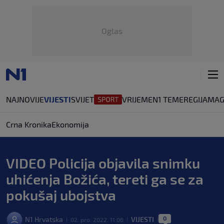
Oglas
NAJNOVIJE
VIJESTI
SVIJET
VRIJEME
N1 TEME
REGIJA
MAG
Crna Kronika
Ekonomija
VIDEO Policija objavila snimku
uhićenja Božića, tereti ga se za
pokušaj ubojstva
0
N1 Hrvatska
VIJESTI
02. pro. 2022. 11:06
|
|
|