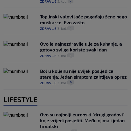
0
ZDRAVLJE
5. kol.
|
|
Toplinski valovi jače pogađaju žene nego
muškarce. Evo zašto
1
ZDRAVLJE
3. kol.
|
|
Ovo je najnezdravije ulje za kuhanje, a
gotovo svi ga koriste svaki dan
3
ZDRAVLJE
3. kol.
|
|
Bol u koljenu nije uvijek posljedica
starenja: Jedan simptom zahtijeva oprez
0
ZDRAVLJE
3. kol.
|
|
LIFESTYLE
Ovo su najbolji europski "drugi gradovi"
koje vrijedi posjetiti. Među njima i jedan
hrvatski