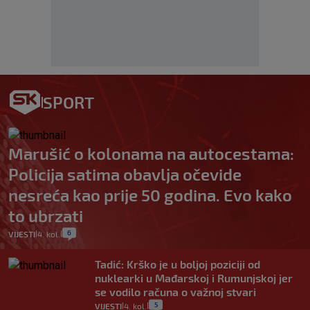
SPORT
Marušić o kolonama na autocestama:
Policija satima obavlja očevide
nesreća kao prije 50 godina. Evo kako
to ubrzati
6
VIJESTI
4. kol.
|
|
Tadić: Krško je u boljoj poziciji od
nuklearki u Mađarskoj i Rumunjskoj jer
se vodilo računa o važnoj stvari
5
VIJESTI
4. kol.
|
|