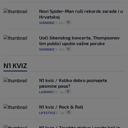
Novi Spider-Man ruši rekorde zarade i u
Hrvatskoj
0
SHOWBIZ
3. kol.
|
|
Uoči šibenskog koncerta, Thompsonov
tim publici uputio važne poruke
4
SHOWBIZ
3. kol.
|
|
N1 KVIZ
N1 kviz / Koliko dobro poznajete
pasmine pasa?
0
LJUBIMCI
13. lip.
|
|
N1 kviz / Rock & Roll
0
LIFESTYLE
8. lip.
|
|
N1 kviz / Zavrtite globus i recite koji je