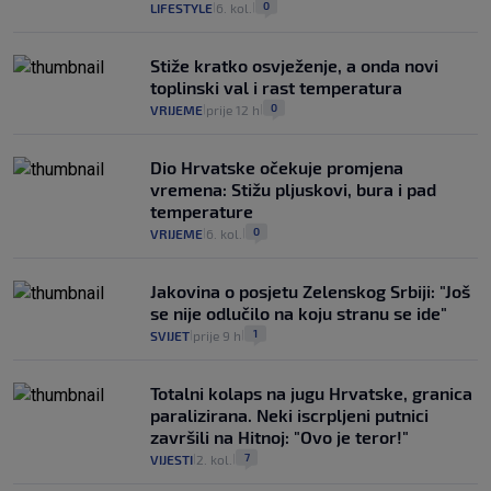
0
LIFESTYLE
6. kol.
|
|
Stiže kratko osvježenje, a onda novi
toplinski val i rast temperatura
0
VRIJEME
prije 12 h
|
|
Dio Hrvatske očekuje promjena
vremena: Stižu pljuskovi, bura i pad
temperature
0
VRIJEME
6. kol.
|
|
Jakovina o posjetu Zelenskog Srbiji: "Još
se nije odlučilo na koju stranu se ide"
1
SVIJET
prije 9 h
|
|
Totalni kolaps na jugu Hrvatske, granica
paralizirana. Neki iscrpljeni putnici
završili na Hitnoj: "Ovo je teror!"
7
VIJESTI
2. kol.
|
|