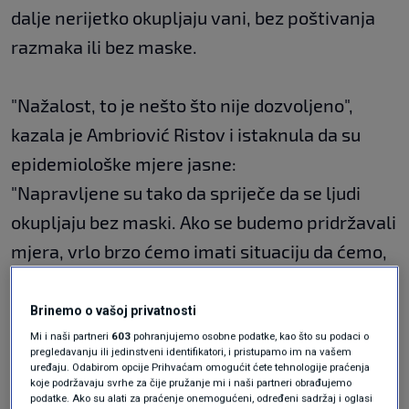
dalje nerijetko okupljaju vani, bez poštivanja
razmaka ili bez maske.
"Nažalost, to je nešto što nije dozvoljeno",
kazala je Ambriović Ristov i istaknula da su
epidemiološke mjere jasne:
"Napravljene su tako da spriječe da se ljudi
okupljaju bez maski. Ako se budemo pridržavali
mjera, vrlo brzo ćemo imati situaciju da ćemo,
još uz pomoć ljepšeg vremena, doći do toga da
ćemo moći popuštati mjere."
Brinemo o vašoj privatnosti
Mi i naši partneri
603
pohranjujemo osobne podatke, kao što su podaci o
pregledavanju ili jedinstveni identifikatori, i pristupamo im na vašem
"Sad imamo pojavu novih varijanti koje će
uređaju. Odabirom opcije Prihvaćam omogućit ćete tehnologije praćenja
koje podržavaju svrhe za čije pružanje mi i naši partneri obrađujemo
sigurno doći u Hrvatsku. Upravo se organizira
podatke. Ako su alati za praćenje onemogućeni, određeni sadržaj i oglasi