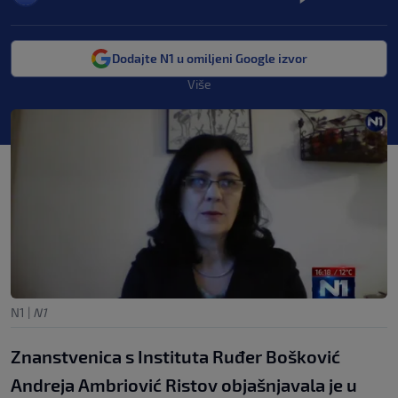
Dodajte N1 u omiljeni Google izvor
Više
N1
|
N1
Znanstvenica s Instituta Ruđer Bošković
Andreja Ambriović Ristov objašnjavala je u