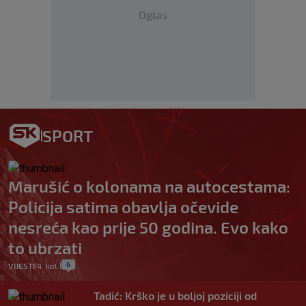
Oglas
SPORT
Marušić o kolonama na autocestama:
Policija satima obavlja očevide
nesreća kao prije 50 godina. Evo kako
to ubrzati
6
VIJESTI
4. kol.
|
|
Tadić: Krško je u boljoj poziciji od