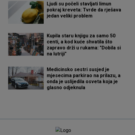
Ljudi su počeli stavljati limun
pokraj kreveta: Tvrde da rješava
jedan veliki problem
Kupila staru knjigu za samo 50
centi, a kod kuće shvatila što
zapravo drži u rukama: "Dobila si
na lutriji"
Medicinsko sestri susjed je
mjesecima parkirao na prilazu, a
onda je uslijedila osveta koja je
glasno odjeknula