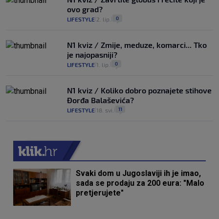
ovo grad?
0
LIFESTYLE
2. lip.
|
|
N1 kviz / Zmije, meduze, komarci... Tko
je najopasniji?
0
LIFESTYLE
1. lip.
|
|
N1 kviz / Koliko dobro poznajete stihove
Đorđa Balaševića?
11
LIFESTYLE
18. svi.
|
|
Svaki dom u Jugoslaviji ih je imao,
sada se prodaju za 200 eura: "Malo
pretjerujete"