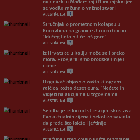
nuklearki u Mađarskoj i Rumunjskoj jer
se vodilo računa o važnoj stvari
5
VIJESTI
4. kol.
|
|
Stručnjak o prometnom kolapsu u
Konavlima na granici s Crnom Gorom:
"Idućeg ljeta bit će još gore"
3
VIJESTI
4. kol.
|
|
Iz Hrvatske u Italiju može se i preko
mora. Provjerili smo brodske linije i
cijene
2
VIJESTI
3. kol.
|
|
Uzgajivač objasnio zašto kilogram
rajčica košta deset eura: "Nećete ih
vidjeti na akcijama u trgovinama"
8
VIJESTI
3. kol.
|
|
Selidba je jedno od stresnijih iskustava.
Evo aktualnih cijena i nekoliko savjeta
da prođe što lakše i jeftinije
0
VIJESTI
2. kol.
|
|
Izračunali smo koliko košta putovanje