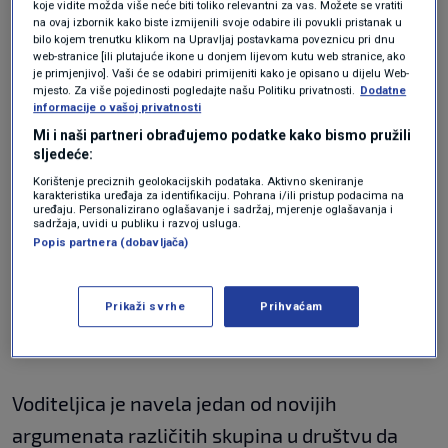
koje vidite možda više neće biti toliko relevantni za vas. Možete se vratiti
praćenje i testiranje novih varijanti da znamo
na ovaj izbornik kako biste izmijenili svoje odabire ili povukli pristanak u
bilo kojem trenutku klikom na Upravljaj postavkama poveznicu pri dnu
kada dođu. Dok se to ne dogodi, sad imamo neki
web-stranice [ili plutajuće ikone u donjem lijevom kutu web stranice, ako
je primjenjivo]. Vaši će se odabiri primijeniti kako je opisano u dijelu Web-
stabilan broj novih slučajeva. Međutim, ti
mjesto. Za više pojedinosti pogledajte našu Politiku privatnosti.
Dodatne
informacije o vašoj privatnosti
brojevi su prilično upitni. Ne možemo
Mi i naši partneri obrađujemo podatke kako bismo pružili
detektirati sve slučajeve zbog toga što se ne
sljedeće:
testiraju svi, ljudi se više i ne javljaju svojim
Korištenje preciznih geolokacijskih podataka. Aktivno skeniranje
karakteristika uređaja za identifikaciju. Pohrana i/ili pristup podacima na
liječnicima opće prakse, tako da to što se
uređaju. Personalizirano oglašavanje i sadržaj, mjerenje oglašavanja i
sadržaja, uvidi u publiku i razvoj usluga.
testira, samo je dio onoga za što se zna. Ono
Popis partnera (dobavljača)
što trebamo pratiti je broj preminulih u
bolnicama, koji je zadnjih dva dana uistinu
Prikaži svrhe
Prihvaćam
pao", komentirala je.
Voditeljica je navela jedan od novijih
argumenata različitih skupina u društvu da