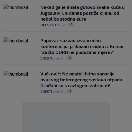
Nekad ga je imala gotovo svaka kuća u
Jugoslaviji, a danas postiže cijenu od
nekoliko stotina eura
0
LIFESTYLE
5. kol.
|
|
Pupovac sazvao izvanrednu
konferenciju, prikazan i video iz Knina:
"Zašto DORH ne poduzima mjere?"
14
VIJESTI
prije 9 h
|
|
Vučković: Ne postoji hitna sanacija
ovakvog heterogenog sastava otpada.
Građani su s razlogom zabrinuti!
13
VIJESTI
prije 8 h
|
|