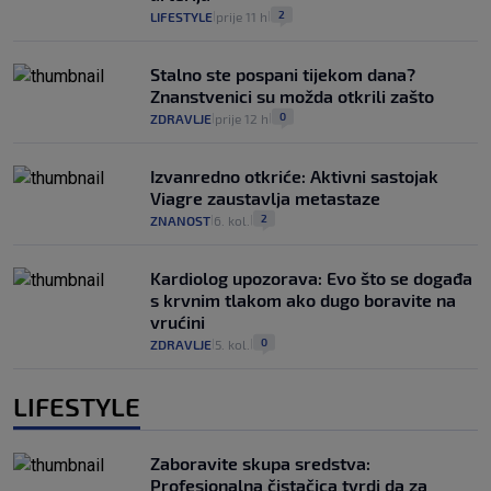
2
LIFESTYLE
prije 11 h
|
|
Stalno ste pospani tijekom dana?
Znanstvenici su možda otkrili zašto
0
ZDRAVLJE
prije 12 h
|
|
Izvanredno otkriće: Aktivni sastojak
Viagre zaustavlja metastaze
2
ZNANOST
6. kol.
|
|
Kardiolog upozorava: Evo što se događa
s krvnim tlakom ako dugo boravite na
vrućini
0
ZDRAVLJE
5. kol.
|
|
LIFESTYLE
Zaboravite skupa sredstva:
Profesionalna čistačica tvrdi da za