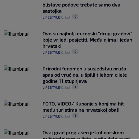
blistave podove trebate samo dva
sastojka
0
LIFESTYLE
6. kol.
|
|
Ovo su najbolji europski "drugi gradovi"
koje vrijedi posjetiti. Među njima i jedan
hrvatski
0
LIFESTYLE
6. kol.
|
|
Prirodni fenomen u susjedstvu pruža
spas od vrućina, u špilji tijekom cijele
godine 11 stupnjeva
1
LIFESTYLE
6. kol.
|
|
FOTO, VIDEO/ Kupanje s konjima hit
među turistima na hrvatskoj obali
1
LIFESTYLE
6. kol.
|
|
Ovaj grad proglašen je kulinarskom
prijestolnicom svijeta, a nije daleko od