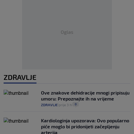
Oglas
ZDRAVLJE
Ove znakove dehidracije mnogi pripisuju
umoru: Prepoznajte ih na vrijeme
0
ZDRAVLJE
prije 3 h
|
|
Kardiologinja upozorava: Ovo popularno
piće moglo bi pridonijeti začepljenju
arterija