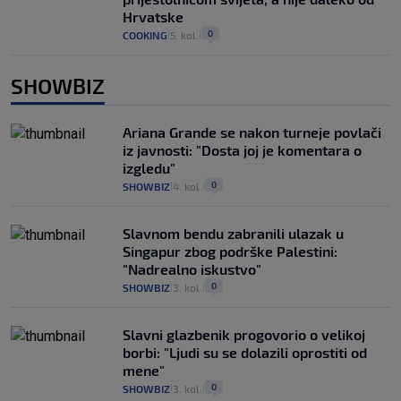
Hrvatske
0
COOKING
5. kol.
|
|
SHOWBIZ
Ariana Grande se nakon turneje povlači
iz javnosti: "Dosta joj je komentara o
izgledu"
0
SHOWBIZ
4. kol.
|
|
Slavnom bendu zabranili ulazak u
Singapur zbog podrške Palestini:
"Nadrealno iskustvo"
0
SHOWBIZ
3. kol.
|
|
Slavni glazbenik progovorio o velikoj
borbi: "Ljudi su se dolazili oprostiti od
mene"
0
SHOWBIZ
3. kol.
|
|