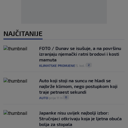
NAJČITANIJE
FOTO / Dunav se isušuje, a na površinu
izranjaju njemački ratni brodovi i kosti
mamuta
2
KLIMATSKE PROMJENE
5. kol.
|
|
Auto koji stoji na suncu ne hladi se
najbrže klimom, nego postupkom koji
traje petnaest sekundi
0
AUTO
prije 11 h
|
|
Japanke nisu uvijek najbolji izbor:
Stručnjaci otkrivaju koja je ljetna obuća
bolja za stopala