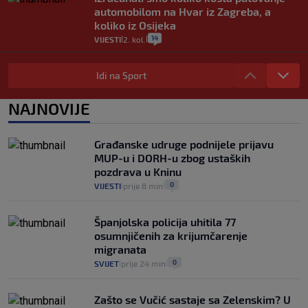
automobilom na Hvar iz Zagreba, a
koliko iz Osijeka
14
VIJESTI
2. kol.
|
|
"Kći je otišla na more, a zaboravila
zdravstvenu iskaznicu". Kakva su prava
Idi na Sport
pacijenata izvan mjesta prebivališta?
1
VIJESTI
1. kol.
NAJNOVIJE
|
|
Kako spriječiti nasilje? "Tako da glavni
junaci naših priča budu oni koji pomažu,
Građanske udruge podnijele prijavu
a ne oni koji su pobijedili nekoga"
MUP-u i DORH-u zbog ustaških
2
VIJESTI
30. srp.
|
|
pozdrava u Kninu
0
VIJESTI
prije 8 min
|
|
Španjolska policija uhitila 77
osumnjičenih za krijumčarenje
migranata
0
SVIJET
prije 24 min
|
|
Zašto se Vučić sastaje sa Zelenskim? U