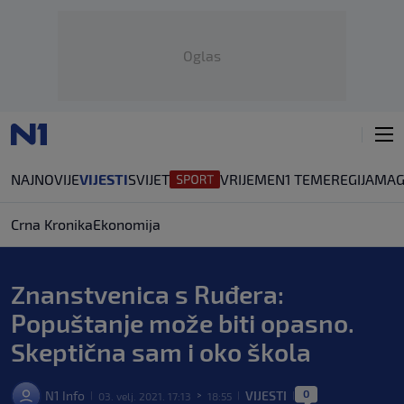
Oglas
NAJNOVIJE
VIJESTI
SVIJET
VRIJEME
N1 TEME
REGIJA
MAG
Crna Kronika
Ekonomija
Znanstvenica s Ruđera:
Popuštanje može biti opasno.
Skeptična sam i oko škola
0
N1 Info
VIJESTI
03. velj. 2021. 17:13
18:55
|
>
|
|