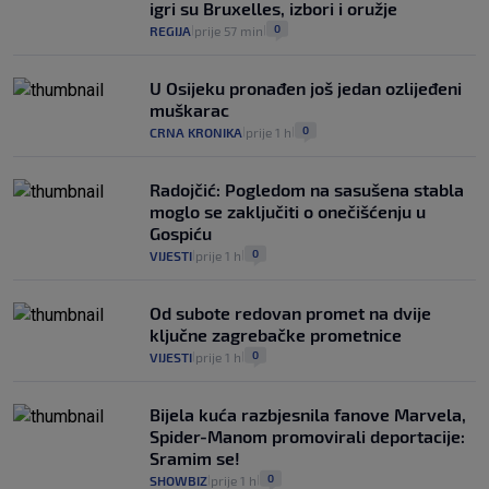
igri su Bruxelles, izbori i oružje
0
REGIJA
prije 57 min
|
|
U Osijeku pronađen još jedan ozlijeđeni
muškarac
0
CRNA KRONIKA
prije 1 h
|
|
Radojčić: Pogledom na sasušena stabla
moglo se zaključiti o onečišćenju u
Gospiću
0
VIJESTI
prije 1 h
|
|
Od subote redovan promet na dvije
ključne zagrebačke prometnice
0
VIJESTI
prije 1 h
|
|
Bijela kuća razbjesnila fanove Marvela,
Spider-Manom promovirali deportacije:
Sramim se!
0
SHOWBIZ
prije 1 h
|
|