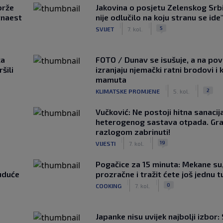
brže
Jakovina o posjetu Zelenskog Srbij
tnaest
nije odlučilo na koju stranu se ide
|
|
5
SVIJET
7. kol.
ca
FOTO / Dunav se isušuje, a na pov
šili
izranjaju njemački ratni brodovi i 
mamuta
|
|
2
KLIMATSKE PROMJENE
5. kol.
Vučković: Ne postoji hitna sanaci
heterogenog sastava otpada. Gra
razlogom zabrinuti!
|
|
19
VIJESTI
7. kol.
Pogačice za 15 minuta: Mekane su
uduće
prozračne i tražit ćete još jednu t
|
|
0
COOKING
7. kol.
Japanke nisu uvijek najbolji izbor: