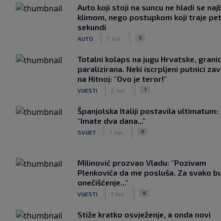
Auto koji stoji na suncu ne hladi se naj
klimom, nego postupkom koji traje pe
sekundi
|
|
0
AUTO
7. kol.
Totalni kolaps na jugu Hrvatske, grani
paralizirana. Neki iscrpljeni putnici zavr
na Hitnoj: "Ovo je teror!"
|
|
7
VIJESTI
2. kol.
Španjolska Italiji postavila ultimatum:
"Imate dva dana..."
|
|
0
SVIJET
7. kol.
Milinović prozvao Vladu: "Pozivam
Plenkovića da me posluša. Za svako b
onečišćenje..."
|
|
9
VIJESTI
7. kol.
Stiže kratko osvježenje, a onda novi