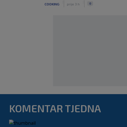
|
|
0
COOKING
prije 3 h
KOMENTAR TJEDNA