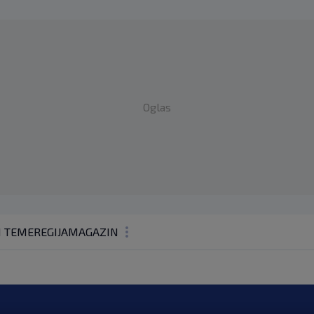
Oglas
1 TEME
REGIJA
MAGAZIN
N1 KOMENTAR
KOLUMNE