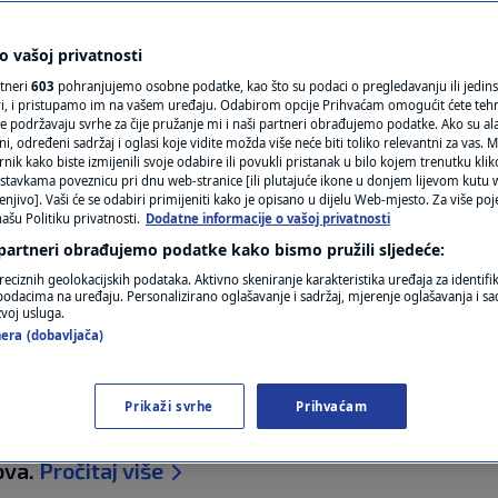
N1(DIS)INFO
išnji? Usporedili
KLIMATSKE PROMJENE
 vašoj privatnosti
rtneri
603
pohranjujemo osobne podatke, kao što su podaci o pregledavanju ili jedins
Hrvatska
FOTO
ori, i pristupamo im na vašem uređaju. Odabirom opcije Prihvaćam omogućit ćete teh
e podržavaju svrhe za čije pružanje mi i naši partneri obrađujemo podatke. Ako su ala
 određeni sadržaj i oglasi koje vidite možda više neće biti toliko relevantni za vas. Mo
VIDEO
rnik kako biste izmijenili svoje odabire ili povukli pristanak u bilo kojem trenutku kl
mentar
stavkama poveznicu pri dnu web-stranice [ili plutajuće ikone u donjem lijevom kutu w
enjivo]. Vaši će se odabiri primijeniti kako je opisano u dijelu Web-mjesto. Za više poj
ašu Politiku privatnosti.
Dodatne informacije o vašoj privatnosti
 partneri obrađujemo podatke kako bismo pružili sljedeće:
reciznih geolokacijskih podataka. Aktivno skeniranje karakteristika uređaja za identifi
p podacima na uređaju. Personalizirano oglašavanje i sadržaj, mjerenje oglašavanja i sad
zvoj usluga.
era (dobavljača)
užno predstavljati veliki financijski izdatak. Pr
ističkog ureda (Destatis), u pojedinim europski
Prikaži svrhe
Prihvaćam
tno su niži nego u Njemačkoj, a u nekim slučajevima
ova.
Pročitaj više