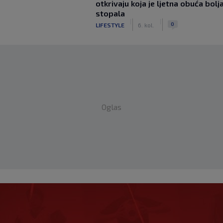
otkrivaju koja je ljetna obuća bolj
stopala
|
|
0
LIFESTYLE
6. kol.
Oglas
eprezentaciju UAE-a,