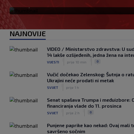
|
SK
prije 1 h
NAJNOVIJE
VIDEO / Ministarstvo zdravstva: U sud
14 lakše ozlijeđenih, jedna žena na int
|
|
0
VIJESTI
prije 10 min
Vučić dočekao Zelenskog: Šutnja o ratu,
Ukrajini neće prodati ni metak
|
SVIJET
prije 1 h
Senat spašava Trumpa i međuizbore: 
financiranja vlade do 11. prosinca
|
|
0
SVIJET
prije 2 h
Punjene paprike kao nekad: Ovaj mali tr
savršeno sočnim