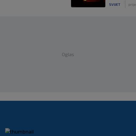
|
SVIJET
prije
Oglas