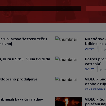
aru vlakova šestero teže i
Miletić sve
enzivnoj
Udbine, na z
|
VIJESTI
prij
 bura u Srbiji, Vulin tvrdi da
Potres prob
zatresla"
|
SVIJET
prije
Odobreno produljenje
VIDEO / Sud
osoba ozlij
CRNA KRONIKA
ik naših baka čini nadjev
VIDEO / Gori
pojačala na