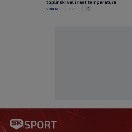
toplinski val i rast temperatura
|
|
0
VRIJEME
7. kol.
Igor Bišćan preuzima U-23 r
SPORT
radit će u projektu s Dalićem