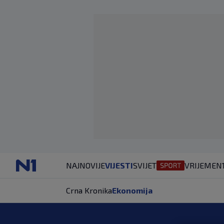
NAJNOVIJE
VIJESTI
SVIJET
VRIJEME
N
Crna Kronika
Ekonomija