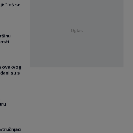
i: "Još se
"
Oglas
ršinu
kosti
ja ovakvog
đani su s
,
uru
 Stručnjaci