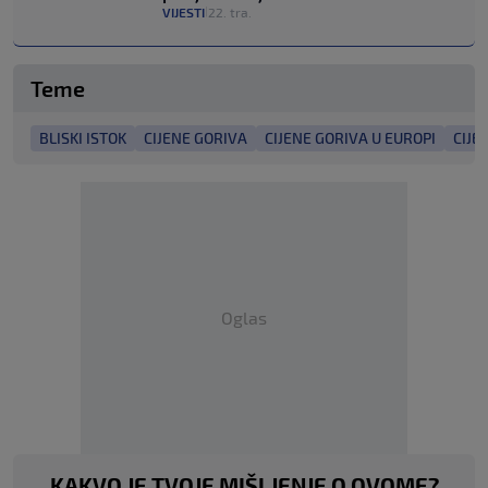
VIJESTI
22. tra.
|
Teme
BLISKI ISTOK
CIJENE GORIVA
CIJENE GORIVA U EUROPI
CIJE
Oglas
KAKVO JE TVOJE MIŠLJENJE O OVOME?