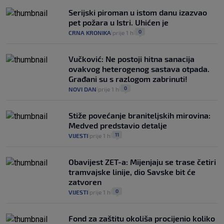
Serijski piroman u istom danu izazvao
pet požara u Istri. Uhićen je
0
CRNA KRONIKA
prije 1 h
|
|
Vučković: Ne postoji hitna sanacija
ovakvog heterogenog sastava otpada.
Građani su s razlogom zabrinuti!
0
NOVI DAN
prije 1 h
|
|
Stiže povećanje braniteljskih mirovina:
Medved predstavio detalje
11
VIJESTI
prije 1 h
|
|
Obavijest ZET-a: Mijenjaju se trase četiri
tramvajske linije, dio Savske bit će
zatvoren
0
VIJESTI
prije 1 h
|
|
Fond za zaštitu okoliša procijenio koliko