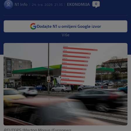
0
N1 Info
EKONOMIJA
24. tra. 2026. 21:35
|
|
|
Dodajte N1 u omiljeni Google izvor
Više
REUTERS/Marton Monus/Euronews