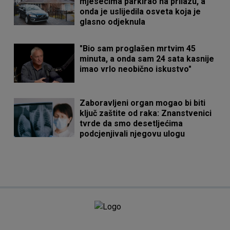
mjesecima parkirao na prilazu, a
onda je uslijedila osveta koja je
glasno odjeknula
"Bio sam proglašen mrtvim 45
minuta, a onda sam 24 sata kasnije
imao vrlo neobično iskustvo"
Zaboravljeni organ mogao bi biti
ključ zaštite od raka: Znanstvenici
tvrde da smo desetljećima
podcjenjivali njegovu ulogu