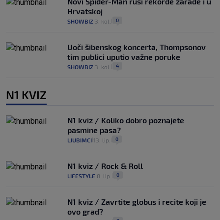
Novi Spider-Man ruši rekorde zarade i u
Hrvatskoj
0
SHOWBIZ
3. kol.
|
|
Uoči šibenskog koncerta, Thompsonov
tim publici uputio važne poruke
4
SHOWBIZ
3. kol.
|
|
N1 KVIZ
N1 kviz / Koliko dobro poznajete
pasmine pasa?
0
LJUBIMCI
13. lip.
|
|
N1 kviz / Rock & Roll
0
LIFESTYLE
8. lip.
|
|
N1 kviz / Zavrtite globus i recite koji je
ovo grad?