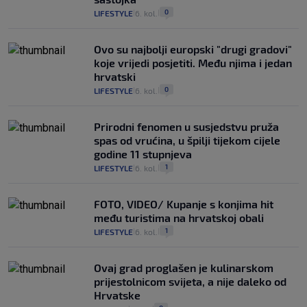
0
LIFESTYLE
6. kol.
|
|
Ovo su najbolji europski "drugi gradovi"
koje vrijedi posjetiti. Među njima i jedan
hrvatski
0
LIFESTYLE
6. kol.
|
|
Prirodni fenomen u susjedstvu pruža
spas od vrućina, u špilji tijekom cijele
godine 11 stupnjeva
1
LIFESTYLE
6. kol.
|
|
FOTO, VIDEO/ Kupanje s konjima hit
među turistima na hrvatskoj obali
1
LIFESTYLE
6. kol.
|
|
Ovaj grad proglašen je kulinarskom
prijestolnicom svijeta, a nije daleko od
Hrvatske