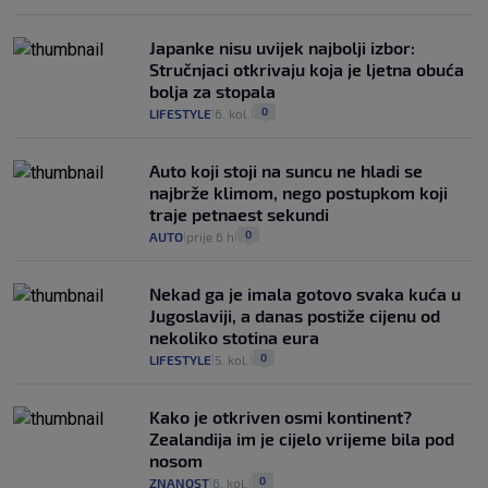
Japanke nisu uvijek najbolji izbor:
Stručnjaci otkrivaju koja je ljetna obuća
bolja za stopala
0
LIFESTYLE
6. kol.
|
|
Auto koji stoji na suncu ne hladi se
najbrže klimom, nego postupkom koji
traje petnaest sekundi
0
AUTO
prije 6 h
|
|
Nekad ga je imala gotovo svaka kuća u
Jugoslaviji, a danas postiže cijenu od
nekoliko stotina eura
0
LIFESTYLE
5. kol.
|
|
Kako je otkriven osmi kontinent?
Zealandija im je cijelo vrijeme bila pod
nosom
0
ZNANOST
6. kol.
|
|