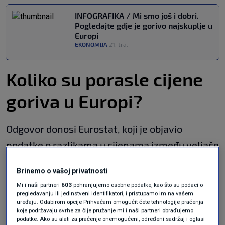
INFOGRAFIKA / Mi smo još i dobri.
Pogledajte gdje je gorivo najskuplje u
Europi
EKONOMIJA
21. tra.
|
Koliko su porasle cijene
goriva u Europi?
Odgovor donosi Eurostat, koji je objavio
podatke o razlikama u cijenama između veljače
i ožujka 2026.
Brinemo o vašoj privatnosti
Nakon početka vojne operacije 28. veljače,
Mi i naši partneri
603
pohranjujemo osobne podatke, kao što su podaci o
pregledavanju ili jedinstveni identifikatori, i pristupamo im na vašem
cijene goriva u EU-u porasle su u prosjeku za
uređaju. Odabirom opcije Prihvaćam omogućit ćete tehnologije praćenja
koje podržavaju svrhe za čije pružanje mi i naši partneri obrađujemo
oko 13,5 posto.
podatke. Ako su alati za praćenje onemogućeni, određeni sadržaj i oglasi