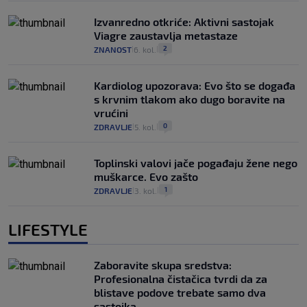
Izvanredno otkriće: Aktivni sastojak
Viagre zaustavlja metastaze
2
ZNANOST
6. kol.
|
|
Kardiolog upozorava: Evo što se događa
s krvnim tlakom ako dugo boravite na
vrućini
0
ZDRAVLJE
5. kol.
|
|
Toplinski valovi jače pogađaju žene nego
muškarce. Evo zašto
1
ZDRAVLJE
3. kol.
|
|
LIFESTYLE
Zaboravite skupa sredstva:
Profesionalna čistačica tvrdi da za
blistave podove trebate samo dva
sastojka