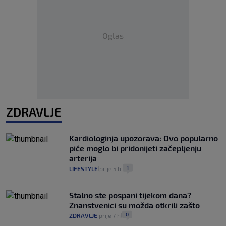
Oglas
ZDRAVLJE
Kardiologinja upozorava: Ovo popularno
piće moglo bi pridonijeti začepljenju
arterija
1
LIFESTYLE
prije 5 h
|
|
Stalno ste pospani tijekom dana?
Znanstvenici su možda otkrili zašto
0
ZDRAVLJE
prije 7 h
|
|