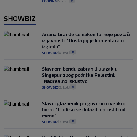
0
COOKING
5. kol.
|
|
SHOWBIZ
Ariana Grande se nakon turneje povlači
iz javnosti: "Dosta joj je komentara o
izgledu"
0
SHOWBIZ
4. kol.
|
|
Slavnom bendu zabranili ulazak u
Singapur zbog podrške Palestini:
"Nadrealno iskustvo"
0
SHOWBIZ
3. kol.
|
|
Slavni glazbenik progovorio o velikoj
borbi: "Ljudi su se dolazili oprostiti od
mene"
0
SHOWBIZ
3. kol.
|
|