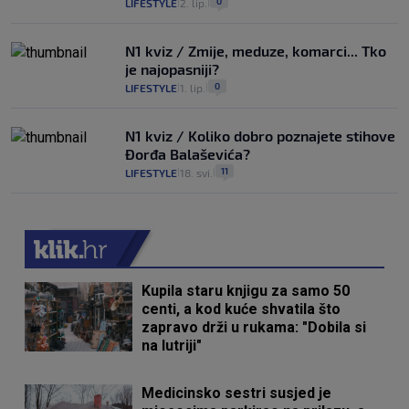
0
LIFESTYLE
2. lip.
|
|
N1 kviz / Zmije, meduze, komarci... Tko
je najopasniji?
0
LIFESTYLE
1. lip.
|
|
N1 kviz / Koliko dobro poznajete stihove
Đorđa Balaševića?
11
LIFESTYLE
18. svi.
|
|
Kupila staru knjigu za samo 50
centi, a kod kuće shvatila što
zapravo drži u rukama: "Dobila si
na lutriji"
Medicinsko sestri susjed je