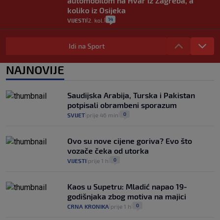
automobilom na Hvar iz Zagreba, a
koliko iz Osijeka
14
VIJESTI
2. kol.
|
|
"Kći je otišla na more, a zaboravila
zdravstvenu iskaznicu". Kakva su prava
Idi na Sport
pacijenata izvan mjesta prebivališta?
1
VIJESTI
1. kol.
NAJNOVIJE
|
|
Kako spriječiti nasilje? "Tako da glavni
junaci naših priča budu oni koji pomažu,
Saudijska Arabija, Turska i Pakistan
a ne oni koji su pobijedili nekoga"
potpisali obrambeni sporazum
2
VIJESTI
30. srp.
|
|
0
SVIJET
prije 46 min
|
|
Ovo su nove cijene goriva? Evo što
vozače čeka od utorka
0
VIJESTI
prije 1 h
|
|
Kaos u Supetru: Mladić napao 19-
godišnjaka zbog motiva na majici
0
CRNA KRONIKA
prije 1 h
|
|