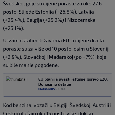
Švedskoj, gdje su cijene porasle za oko 27,6
posto. Slijede Estonija (+26,8%), Latvija
(+25,4%), Belgija (+25,2%) i Nizozemska
(+25,1%).
U svim ostalim državama EU-a cijene dizela
porasle su za više od 10 posto, osim u Sloveniji
(+2,9%), Slovačkoj i Mađarskoj (po +7%), koje
su bile manje pogođene.
EU planira uvesti jeftinije gorivo E20.
Donosimo detalje
EKONOMIJA
23. tra.
|
Kod benzina, vozači u Belgiji, Švedskoj, Austriji i
Češkoj plaćaju oko 15 posto više, dok su