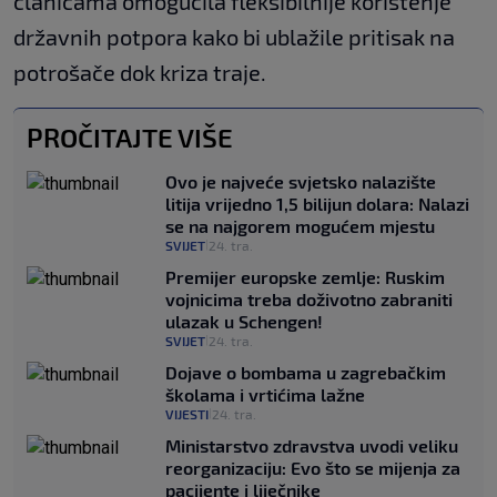
članicama omogućila fleksibilnije korištenje
državnih potpora kako bi ublažile pritisak na
potrošače dok kriza traje.
PROČITAJTE VIŠE
Ovo je najveće svjetsko nalazište
litija vrijedno 1,5 bilijun dolara: Nalazi
se na najgorem mogućem mjestu
SVIJET
24. tra.
|
Premijer europske zemlje: Ruskim
vojnicima treba doživotno zabraniti
ulazak u Schengen!
SVIJET
24. tra.
|
Dojave o bombama u zagrebačkim
školama i vrtićima lažne
VIJESTI
24. tra.
|
Ministarstvo zdravstva uvodi veliku
reorganizaciju: Evo što se mijenja za
pacijente i liječnike