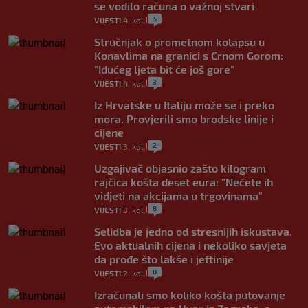
se vodilo računa o važnoj stvari
5
VIJESTI
4. kol.
|
|
Stručnjak o prometnom kolapsu u
Konavlima na granici s Crnom Gorom:
"Idućeg ljeta bit će još gore"
3
VIJESTI
4. kol.
|
|
Iz Hrvatske u Italiju može se i preko
mora. Provjerili smo brodske linije i
cijene
2
VIJESTI
3. kol.
|
|
Uzgajivač objasnio zašto kilogram
rajčica košta deset eura: "Nećete ih
vidjeti na akcijama u trgovinama"
8
VIJESTI
3. kol.
|
|
Selidba je jedno od stresnijih iskustava.
Evo aktualnih cijena i nekoliko savjeta
da prođe što lakše i jeftinije
0
VIJESTI
2. kol.
|
|
Izračunali smo koliko košta putovanje