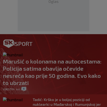
Oglas
SPORT
Marušić o kolonama na autocestama:
Policija satima obavlja očevide
nesreća kao prije 50 godina. Evo kako
to ubrzati
6
VIJESTI
4. kol.
|
|
Tadić: Krško je u boljoj poziciji od
nuklearki u Mađarskoj i Rumunjskoj jer