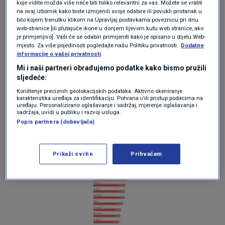
koje vidite možda više neće biti toliko relevantni za vas. Možete se vratiti
na ovaj izbornik kako biste izmijenili svoje odabire ili povukli pristanak u
Najveći rast zabilježen je u Latviji i Švedskoj,
bilo kojem trenutku klikom na Upravljaj postavkama poveznicu pri dnu
web-stranice [ili plutajuće ikone u donjem lijevom kutu web stranice, ako
gdje su cijene goriva porasle za više od 20
je primjenjivo]. Vaši će se odabiri primijeniti kako je opisano u dijelu Web-
mjesto. Za više pojedinosti pogledajte našu Politiku privatnosti.
Dodatne
posto u samo mjesec dana.
informacije o vašoj privatnosti
Mi i naši partneri obrađujemo podatke kako bismo pružili
Vozači dizelskih vozila najteže su pogođeni –
sljedeće:
za gorivo sada plaćaju oko 19,1 posto više, dok
Korištenje preciznih geolokacijskih podataka. Aktivno skeniranje
karakteristika uređaja za identifikaciju. Pohrana i/ili pristup podacima na
su cijene benzina porasle za oko 10,6 posto.
uređaju. Personalizirano oglašavanje i sadržaj, mjerenje oglašavanja i
sadržaja, uvidi u publiku i razvoj usluga.
Popis partnera (dobavljača)
Prikaži svrhe
Prihvaćam