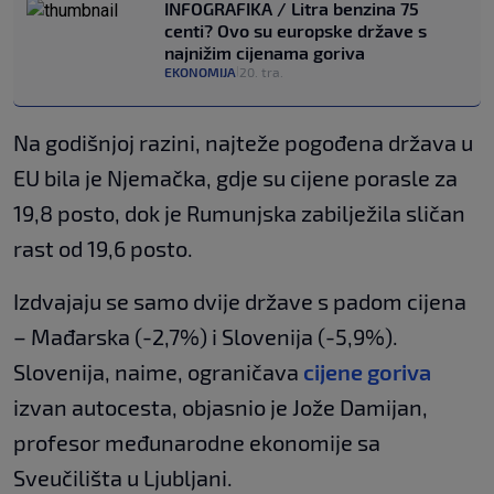
INFOGRAFIKA / Litra benzina 75
centi? Ovo su europske države s
najnižim cijenama goriva
EKONOMIJA
20. tra.
|
Na godišnjoj razini, najteže pogođena država u
EU bila je Njemačka, gdje su cijene porasle za
19,8 posto, dok je Rumunjska zabilježila sličan
rast od 19,6 posto.
Izdvajaju se samo dvije države s padom cijena
– Mađarska (-2,7%) i Slovenija (-5,9%).
Slovenija, naime, ograničava
cijene goriva
izvan autocesta, objasnio je Jože Damijan,
profesor međunarodne ekonomije sa
Sveučilišta u Ljubljani.