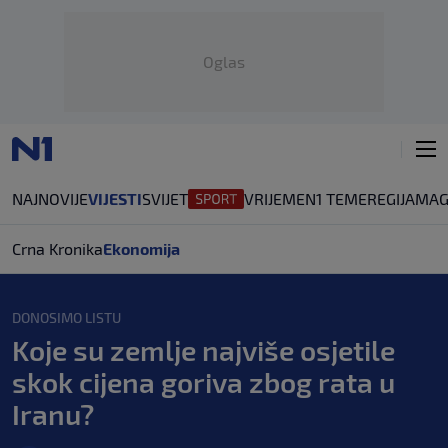
Oglas
NAJNOVIJE
VIJESTI
SVIJET
VRIJEME
N1 TEME
REGIJA
MAG
Crna Kronika
Ekonomija
DONOSIMO LISTU
Koje su zemlje najviše osjetile
skok cijena goriva zbog rata u
Iranu?