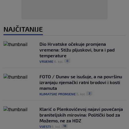
NAJČITANIJE
Dio Hrvatske očekuje promjena
vremena: Stižu pljuskovi, bura i pad
temperature
0
VRIJEME
6. kol.
|
|
FOTO / Dunav se isušuje, a na površinu
izranjaju njemački ratni brodovi i kosti
mamuta
2
KLIMATSKE PROMJENE
5. kol.
|
|
Klarić o Plenkovićevoj najavi povećanja
braniteljskih mirovina: Politički bod za
Možemo, ne za HDZ
18
VIJESTI
6. kol.
|
|