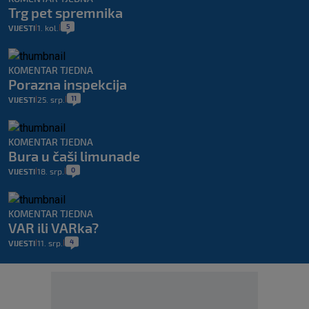
Trg pet spremnika
5
VIJESTI
1. kol.
|
|
KOMENTAR TJEDNA
Porazna inspekcija
11
VIJESTI
25. srp.
|
|
KOMENTAR TJEDNA
Bura u čaši limunade
0
VIJESTI
18. srp.
|
|
KOMENTAR TJEDNA
VAR ili VARka?
4
VIJESTI
11. srp.
|
|