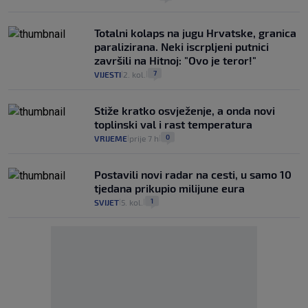
Totalni kolaps na jugu Hrvatske, granica
paralizirana. Neki iscrpljeni putnici
završili na Hitnoj: "Ovo je teror!"
7
VIJESTI
2. kol.
|
|
Stiže kratko osvježenje, a onda novi
toplinski val i rast temperatura
0
VRIJEME
prije 7 h
|
|
Postavili novi radar na cesti, u samo 10
tjedana prikupio milijune eura
1
SVIJET
5. kol.
|
|