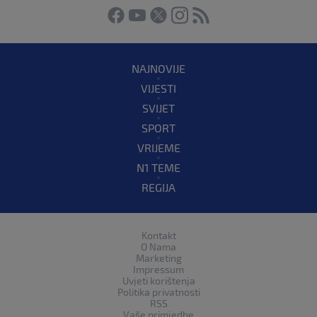
NAJNOVIJE
VIJESTI
SVIJET
SPORT
VRIJEME
N1 TEME
REGIJA
Kontakt
O Nama
Marketing
Impressum
Uvjeti korištenja
Politika privatnosti
RSS
Vaše primjedbe