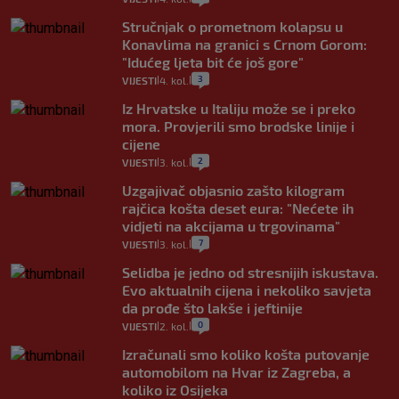
Stručnjak o prometnom kolapsu u
Konavlima na granici s Crnom Gorom:
"Idućeg ljeta bit će još gore"
3
VIJESTI
4. kol.
|
|
Iz Hrvatske u Italiju može se i preko
mora. Provjerili smo brodske linije i
cijene
2
VIJESTI
3. kol.
|
|
Uzgajivač objasnio zašto kilogram
rajčica košta deset eura: "Nećete ih
vidjeti na akcijama u trgovinama"
7
VIJESTI
3. kol.
|
|
Selidba je jedno od stresnijih iskustava.
Evo aktualnih cijena i nekoliko savjeta
da prođe što lakše i jeftinije
0
VIJESTI
2. kol.
|
|
Izračunali smo koliko košta putovanje
automobilom na Hvar iz Zagreba, a
koliko iz Osijeka