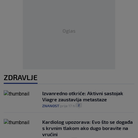
Oglas
ZDRAVLJE
Izvanredno otkriće: Aktivni sastojak
Viagre zaustavlja metastaze
2
ZNANOST
prije 17 h
|
|
Kardiolog upozorava: Evo što se događa
s krvnim tlakom ako dugo boravite na
vrućini