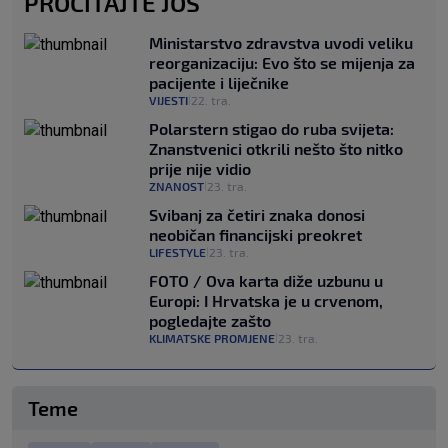
PROČITAJTE JOŠ
Ministarstvo zdravstva uvodi veliku
reorganizaciju: Evo što se mijenja za
pacijente i liječnike
VIJESTI
22. tra.
|
Polarstern stigao do ruba svijeta:
Znanstvenici otkrili nešto što nitko
prije nije vidio
ZNANOST
23. tra.
|
Svibanj za četiri znaka donosi
neobičan financijski preokret
LIFESTYLE
23. tra.
|
FOTO / Ova karta diže uzbunu u
Europi: I Hrvatska je u crvenom,
pogledajte zašto
KLIMATSKE PROMJENE
23. tra.
|
Teme