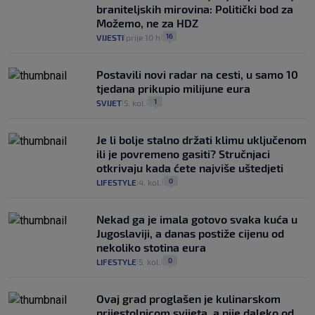
braniteljskih mirovina: Politički bod za
Možemo, ne za HDZ
16
VIJESTI
prije 10 h
|
|
Postavili novi radar na cesti, u samo 10
tjedana prikupio milijune eura
1
SVIJET
5. kol.
|
|
Je li bolje stalno držati klimu uključenom
ili je povremeno gasiti? Stručnjaci
otkrivaju kada ćete najviše uštedjeti
0
LIFESTYLE
4. kol.
|
|
Nekad ga je imala gotovo svaka kuća u
Jugoslaviji, a danas postiže cijenu od
nekoliko stotina eura
0
LIFESTYLE
5. kol.
|
|
Ovaj grad proglašen je kulinarskom
prijestolnicom svijeta, a nije daleko od