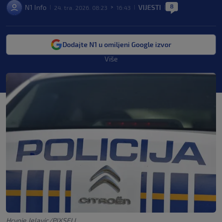
8
N1 Info
VIJESTI
24. tra. 2026. 08:23
16:43
|
>
|
|
Dodajte N1 u omiljeni Google izvor
Više
Hrvoje Jelavic/PIXSELL