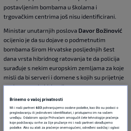
postavljenim bombama u školama i
trgovačkim centrima još nisu identificirani.
Ministar unutarnjih poslova
Davor Božinović
ocijenio je da su dojave o podmetnutim
bombama širom Hrvatske posljednjih šest
dana vrsta hibridnog ratovanja te da policija
surađuje s nekim europskim zemljama za koje
misli da bi serveri i domene s kojih su prijetnje
poslane mogle biti u njima.
"Ima naznaka odakle bi mogle biti te domene i
Brinemo o vašoj privatnosti
Mi i naši partneri
603
pohranjujemo osobne podatke, kao što su podaci o
serveri, ali o detaljima nismo spremni govoriti",
pregledavanju ili jedinstveni identifikatori, i pristupamo im na vašem
uređaju. Odabirom opcije Prihvaćam omogućit ćete tehnologije praćenja
kazao je Božinović u petak nakon otvaranja
koje podržavaju svrhe za čije pružanje mi i naši partneri obrađujemo
zgrade Policijske postaje Novalja.
podatke. Ako su alati za praćenje onemogućeni, određeni sadržaj i oglasi