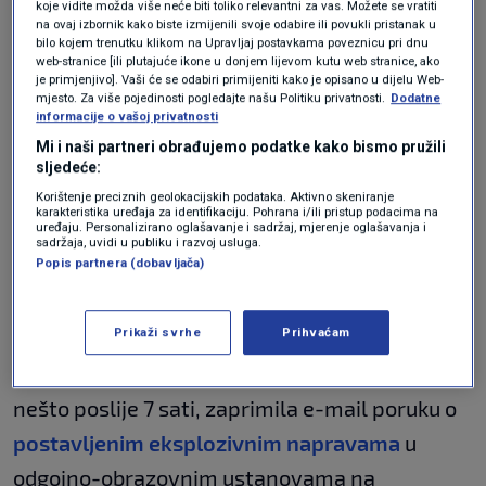
koje vidite možda više neće biti toliko relevantni za vas. Možete se vratiti
na ovaj izbornik kako biste izmijenili svoje odabire ili povukli pristanak u
Govoreći o dojavama o postavljenim
bilo kojem trenutku klikom na Upravljaj postavkama poveznicu pri dnu
web-stranice [ili plutajuće ikone u donjem lijevom kutu web stranice, ako
bombama, Božinović je ponovio kako su one dio
je primjenjivo]. Vaši će se odabiri primijeniti kako je opisano u dijelu Web-
mjesto. Za više pojedinosti pogledajte našu Politiku privatnosti.
Dodatne
procesa koji se događa u svim državama regije
informacije o vašoj privatnosti
te naglasio kako hrvatska policija na svaku
Mi i naši partneri obrađujemo podatke kako bismo pružili
sljedeće:
takvu dojavu reagira vrlo ozbiljno.
Korištenje preciznih geolokacijskih podataka. Aktivno skeniranje
karakteristika uređaja za identifikaciju. Pohrana i/ili pristup podacima na
uređaju. Personalizirano oglašavanje i sadržaj, mjerenje oglašavanja i
Rinčić: Lažne dojave o bombama su
sadržaja, uvidi u publiku i razvoj usluga.
opasno, neodgovorno i neprihvatljivo
Popis partnera (dobavljača)
ponašanje
VIJESTI
22. tra.
|
Prikaži svrhe
Prihvaćam
Zadarska policija izvijestila je da je jutros,
nešto poslije 7 sati, zaprimila e-mail poruku o
postavljenim eksplozivnim napravama
u
odgojno-obrazovnim ustanovama na