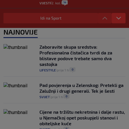
14
VIJESTI
2. kol.
|
|
"Kći je otišla na more, a zaboravila
zdravstvenu iskaznicu". Kakva su prava
Idi na Sport
pacijenata izvan mjesta prebivališta?
1
VIJESTI
1. kol.
NAJNOVIJE
|
|
Provjerili smo "što ćemo onda" ako
Plenković na 15 dana ukine mjere: "Ne bi
Zaboravite skupa sredstva:
se dogodilo ništa. Vlada se zaljubila u te
Profesionalna čistačica tvrdi da za
intervencije"
blistave podove trebate samo dva
25
VIJESTI
30. srp.
|
|
sastojka
0
LIFESTYLE
prije 1 h
|
|
Pad povjerenja u Zelenskog: Pretekli ga
Zalužnji i drugi generali. Tek je šesti
0
SVIJET
prije 1 h
|
|
Cijene na tržištu nekretnina i dalje rastu,
u Njemačkoj opet poskupjeli stanovi i
obiteljske kuće
0