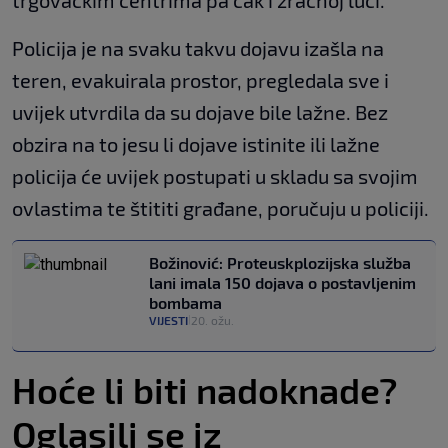
trgovačkim centrima pa čak i zračnoj luci.
Policija je na svaku takvu dojavu izašla na
teren, evakuirala prostor, pregledala sve i
uvijek utvrdila da su dojave bile lažne. Bez
obzira na to jesu li dojave istinite ili lažne
policija će uvijek postupati u skladu sa svojim
ovlastima te štititi građane, poručuju u policiji.
Božinović: Proteuskplozijska služba
lani imala 150 dojava o postavljenim
bombama
VIJESTI
20. ožu.
|
Hoće li biti nadoknade?
Oglasili se iz