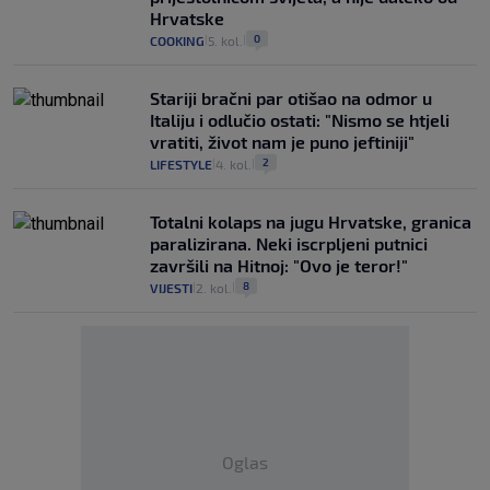
Hrvatske
0
COOKING
5. kol.
|
|
Stariji bračni par otišao na odmor u
Italiju i odlučio ostati: "Nismo se htjeli
vratiti, život nam je puno jeftiniji"
2
LIFESTYLE
4. kol.
|
|
Totalni kolaps na jugu Hrvatske, granica
paralizirana. Neki iscrpljeni putnici
završili na Hitnoj: "Ovo je teror!"
8
VIJESTI
2. kol.
|
|
Oglas