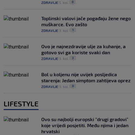
0
ZDRAVLJE
5. kol.
|
|
Toplinski valovi jače pogađaju žene nego
muškarce. Evo zašto
1
ZDRAVLJE
3. kol.
|
|
Ovo je najnezdravije ulje za kuhanje, a
gotovo svi ga koriste svaki dan
3
ZDRAVLJE
3. kol.
|
|
Bol u koljenu nije uvijek posljedica
starenja: Jedan simptom zahtijeva oprez
0
ZDRAVLJE
3. kol.
|
|
LIFESTYLE
Ovo su najbolji europski "drugi gradovi"
koje vrijedi posjetiti. Među njima i jedan
hrvatski