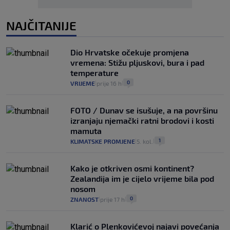
NAJČITANIJE
Dio Hrvatske očekuje promjena
vremena: Stižu pljuskovi, bura i pad
temperature
0
VRIJEME
prije 16 h
|
|
FOTO / Dunav se isušuje, a na površinu
izranjaju njemački ratni brodovi i kosti
mamuta
1
KLIMATSKE PROMJENE
5. kol.
|
|
Kako je otkriven osmi kontinent?
Zealandija im je cijelo vrijeme bila pod
nosom
0
ZNANOST
prije 17 h
|
|
Klarić o Plenkovićevoj najavi povećanja