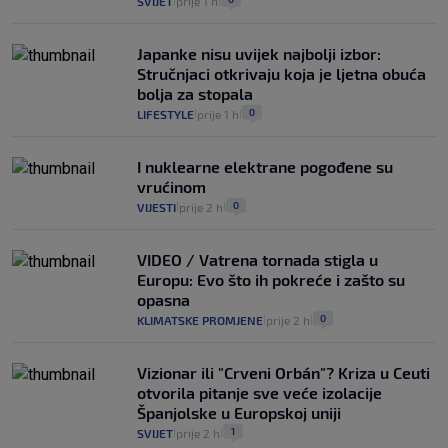
SVIJET
prije 1 h
|
|
Japanke nisu uvijek najbolji izbor:
Stručnjaci otkrivaju koja je ljetna obuća
bolja za stopala
0
LIFESTYLE
prije 1 h
|
|
I nuklearne elektrane pogođene su
vrućinom
0
VIJESTI
prije 2 h
|
|
VIDEO / Vatrena tornada stigla u
Europu: Evo što ih pokreće i zašto su
opasna
0
KLIMATSKE PROMJENE
prije 2 h
|
|
Vizionar ili "Crveni Orbán"? Kriza u Ceuti
otvorila pitanje sve veće izolacije
Španjolske u Europskoj uniji
1
SVIJET
prije 2 h
|
|