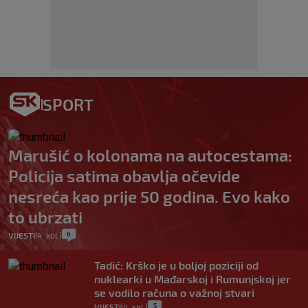
SPORT
Marušić o kolonama na autocestama:
Policija satima obavlja očevide
nesreća kao prije 50 godina. Evo kako
to ubrzati
6
VIJESTI
4. kol.
|
|
Tadić: Krško je u boljoj poziciji od
nuklearki u Mađarskoj i Rumunjskoj jer
se vodilo računa o važnoj stvari
5
VIJESTI
4. kol.
|
|