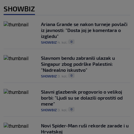
SHOWBIZ
Ariana Grande se nakon turneje povlači
iz javnosti: "Dosta joj je komentara o
izgledu"
0
SHOWBIZ
4. kol.
|
|
Slavnom bendu zabranili ulazak u
Singapur zbog podrške Palestini:
"Nadrealno iskustvo"
0
SHOWBIZ
3. kol.
|
|
Slavni glazbenik progovorio o velikoj
borbi: "Ljudi su se dolazili oprostiti od
mene"
0
SHOWBIZ
3. kol.
|
|
Novi Spider-Man ruši rekorde zarade i u
Hrvatskoj