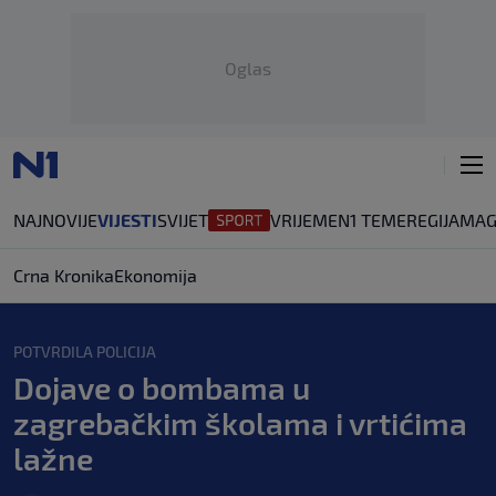
Oglas
NAJNOVIJE
VIJESTI
SVIJET
VRIJEME
N1 TEME
REGIJA
MAG
Crna Kronika
Ekonomija
POTVRDILA POLICIJA
Dojave o bombama u
zagrebačkim školama i vrtićima
lažne