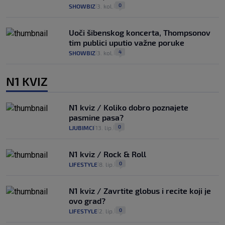
0
SHOWBIZ
3. kol.
|
|
Uoči šibenskog koncerta, Thompsonov
tim publici uputio važne poruke
4
SHOWBIZ
3. kol.
|
|
N1 KVIZ
N1 kviz / Koliko dobro poznajete
pasmine pasa?
0
LJUBIMCI
13. lip.
|
|
N1 kviz / Rock & Roll
0
LIFESTYLE
8. lip.
|
|
N1 kviz / Zavrtite globus i recite koji je
ovo grad?
0
LIFESTYLE
2. lip.
|
|