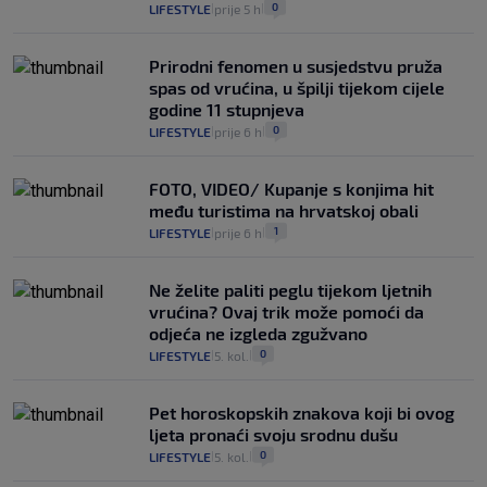
0
LIFESTYLE
prije 5 h
|
|
Prirodni fenomen u susjedstvu pruža
spas od vrućina, u špilji tijekom cijele
godine 11 stupnjeva
0
LIFESTYLE
prije 6 h
|
|
FOTO, VIDEO/ Kupanje s konjima hit
među turistima na hrvatskoj obali
1
LIFESTYLE
prije 6 h
|
|
Ne želite paliti peglu tijekom ljetnih
vrućina? Ovaj trik može pomoći da
odjeća ne izgleda zgužvano
0
LIFESTYLE
5. kol.
|
|
Pet horoskopskih znakova koji bi ovog
ljeta pronaći svoju srodnu dušu
0
LIFESTYLE
5. kol.
|
|