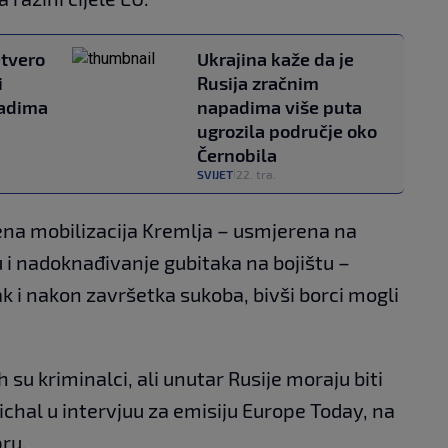
etvero
Ukrajina kaže da je
i
Rusija zračnim
padima
napadima više puta
ugrozila područje oko
Černobila
SVIJET
22. tra.
|
ena mobilizacija Kremlja – usmjerena na
 i nadoknađivanje gubitaka na bojištu –
k i nakon završetka sukoba, bivši borci mogli
jih su kriminalci, ali unutar Rusije moraju biti
Michal u intervjuu za emisiju Europe Today, na
ru.