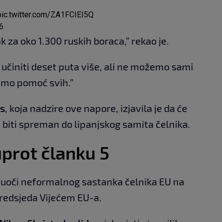
pic.twitter.com/ZA1FCIEI5Q
26
k za oko 1.300 ruskih boraca,” rekao je.
učiniti deset puta više, ali ne možemo sami
bamo pomoć svih.”
as
, koja nadzire ove napore, izjavila je da će
biti spreman do lipanjskog samita čelnika.
prot članku 5
 uoči neformalnog sastanka čelnika EU na
predsjeda Vijećem EU-a.