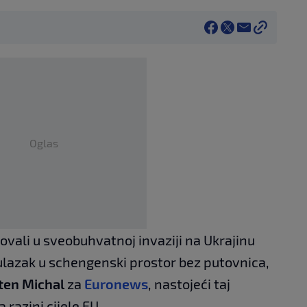
Oglas
ovali u sveobuhvatnoj invaziji na Ukrajinu
 ulazak u schengenski prostor bez putovnica,
ten Michal
za
Euronews
, nastojeći taj
a razini cijele EU.