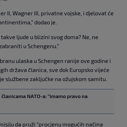
r II, Wagner III, privatne vojske, i djelovat će
 kontinentima,” dodao je.
i takve ljude u blizini svog doma? Ne, ne
 zabraniti u Schengenu.”
abranu ulaska u Schengen ranije ove godine i
gih država članica, sve dok Europsko vijeće
svoje službene zaključke na ožujskom samitu.
la članicama NATO-a: "Imamo pravo na
omisiju da pruži “procjenu mogućih načina