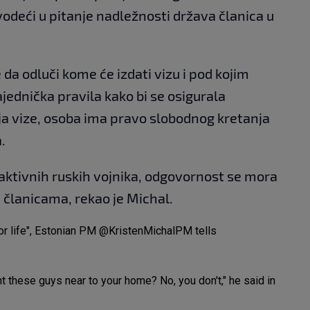
vodeći u pitanje nadležnosti država članica u
 da odluči kome će izdati vizu i pod kojim
jednička pravila kako bi se osigurala
ja vize, osoba ima pravo slobodnog kretanja
.
i aktivnih ruskih vojnika, odgovornost se mora
 članicama, rekao je Michal.
r life", Estonian PM
@KristenMichalPM
tells
t these guys near to your home? No, you don't," he said in