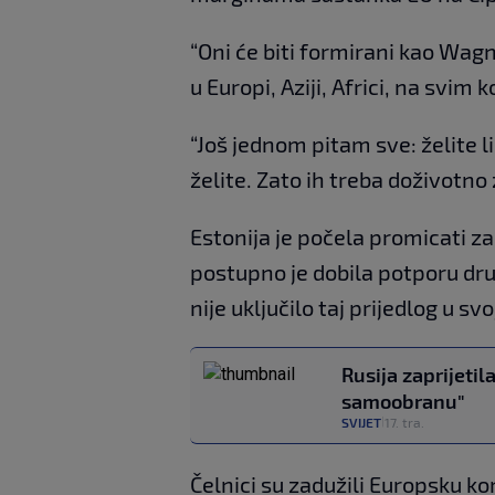
“Oni će biti formirani kao Wagne
u Europi, Aziji, Africi, na svim
“Još jednom pitam sve: želite l
želite. Zato ih treba doživotno
Estonija je počela promicati z
postupno je dobila potporu dru
nije uključilo taj prijedlog u 
Rusija zaprijeti
samoobranu"
SVIJET
17. tra.
|
Čelnici su zadužili Europsku k