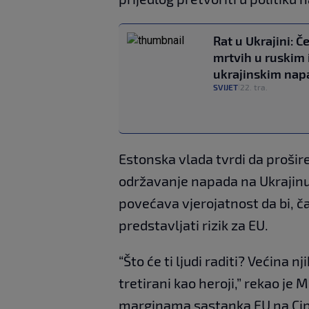
Rat u Ukrajini: Č
mrtvih u ruskim 
ukrajinskim na
SVIJET
22. tra.
|
Estonska vlada tvrdi da prošir
održavanje napada na Ukrajinu
povećava vjerojatnost da bi, ča
predstavljati rizik za EU.
“Što će ti ljudi raditi? Većina n
tretirani kao heroji,” rekao je 
marginama sastanka EU na Cip