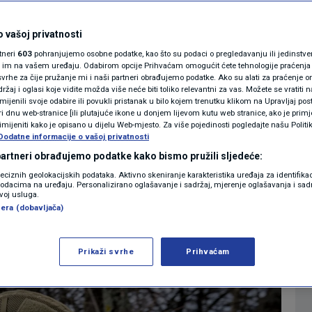
ske zemlje: Ruskim
MAGAZIN
a doživotno
N1 KOMENTAR
 vašoj privatnosti
rtneri
603
pohranjujemo osobne podatke, kao što su podaci o pregledavanju ili jedinstveni 
ak u Schengen!
KOLUMNE
o im na vašem uređaju. Odabirom opcije Prihvaćam omogućit ćete tehnologije praćenja
vrhe za čije pružanje mi i naši partneri obrađujemo podatke. Ako su alati za praćenje
žaj i oglasi koje vidite možda više neće biti toliko relevantni za vas. Možete se vratiti n
N1(DIS)INFO
zmijenili svoje odabire ili povukli pristanak u bilo kojem trenutku klikom na Upravljaj p
7
SVIJET
komentara
|
i dnu web-stranice [ili plutajuće ikone u donjem lijevom kutu web stranice, ako je primje
KLIMATSKE PROMJENE
rimijeniti kako je opisano u dijelu Web-mjesto. Za više pojedinosti pogledajte našu Politi
Dodatne informacije o vašoj privatnosti
FOTO
 partneri obrađujemo podatke kako bismo pružili sljedeće:
Više
reciznih geolokacijskih podataka. Aktivno skeniranje karakteristika uređaja za identifika
p podacima na uređaju. Personalizirano oglašavanje i sadržaj, mjerenje oglašavanja i sadr
VIDEO
zvoj usluga.
era (dobavljača)
Prikaži svrhe
Prihvaćam