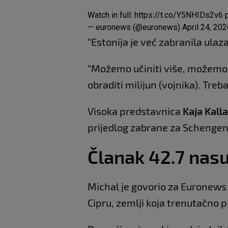
Watch in full:
https://t.co/Y5NHIDs2v6
— euronews (@euronews)
April 24, 20
“Estonija je već zabranila ulaza
“Možemo učiniti više, možemo 
obraditi milijun (vojnika). Tre
Visoka predstavnica
Kaja Kall
prijedlog zabrane za Schengen 
Članak 42.7 nasu
Michal je govorio za Euronews
Cipru, zemlji koja trenutačno 