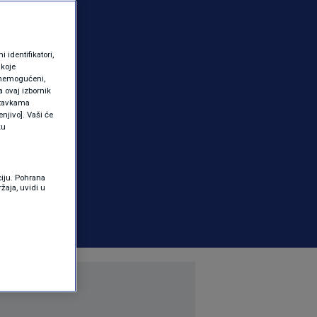
identifikatori,
 koje
 onemogućeni,
a ovaj izbornik
ostavkama
njivo]. Vaši će
ku
ciju. Pohrana
žaja, uvidi u