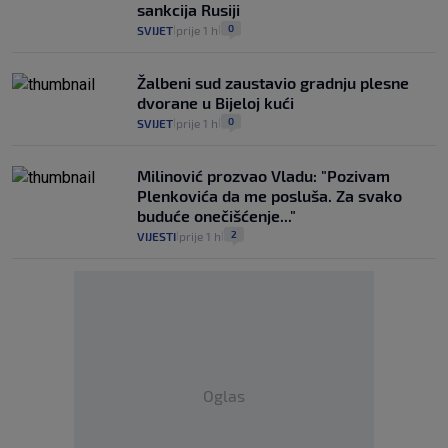
sankcija Rusiji
0
SVIJET
prije 1 h
|
|
Žalbeni sud zaustavio gradnju plesne
dvorane u Bijeloj kući
0
SVIJET
prije 1 h
|
|
Milinović prozvao Vladu: "Pozivam
Plenkovića da me posluša. Za svako
buduće onečišćenje..."
2
VIJESTI
prije 1 h
|
|
Oglas