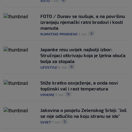
0
AUTO
7. kol.
|
|
FOTO / Dunav se isušuje, a na površinu
izranjaju njemački ratni brodovi i kosti
mamuta
2
KLIMATSKE PROMJENE
5. kol.
|
|
Japanke nisu uvijek najbolji izbor:
Stručnjaci otkrivaju koja je ljetna obuća
bolja za stopala
0
LIFESTYLE
6. kol.
|
|
Stiže kratko osvježenje, a onda novi
toplinski val i rast temperatura
0
VRIJEME
7. kol.
|
|
Jakovina o posjetu Zelenskog Srbiji: "Još
se nije odlučilo na koju stranu se ide"
3
SVIJET
7. kol.
|
|