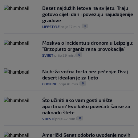
Deset najdužih letova na svijetu: Traju
gotovo cijeli dan i povezuju najudaljenije
gradove
0
LIFESTYLE
prije 17 min.
|
|
Moskva o incidentu s dronom u Leipzigu:
"Brzopleto organizirana provokacija"
0
SVIJET
prije 29 min.
|
|
Najbrža voćna torta bez pečenja: Ovaj
desert idealan je za ljeto
0
COOKING
prije 41 min.
|
|
Što učiniti ako vam gosti unište
apartman? Evo kako povećati šanse za
naknadu štete
0
VIJESTI
prije 42 min.
|
|
Američki Senat odobrio uvođenje novih