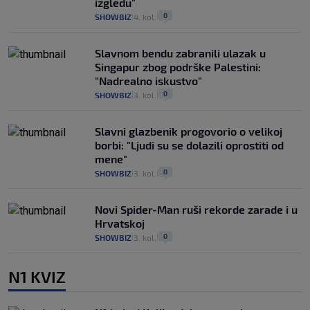
izgledu"
0
SHOWBIZ
4. kol.
|
|
Slavnom bendu zabranili ulazak u
Singapur zbog podrške Palestini:
"Nadrealno iskustvo"
0
SHOWBIZ
3. kol.
|
|
Slavni glazbenik progovorio o velikoj
borbi: "Ljudi su se dolazili oprostiti od
mene"
0
SHOWBIZ
3. kol.
|
|
Novi Spider-Man ruši rekorde zarade i u
Hrvatskoj
0
SHOWBIZ
3. kol.
|
|
N1 KVIZ