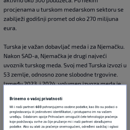
aktivno oko 500 poduzeća. Po nekim
procjenama u turskom medarskom sektoru se
zabilježi godišnji promet od oko 270 milijuna
eura.
Turska je važan dobavljač meda i za Njemačku.
Nakon SAD-a, Njemačka je drugi najveći
uvoznik turskog meda. Svoj med Turska izvozi u
53 zemlje, odnosno zone slobodne trgovine.
Između 2023. i 2024. volumen izvoza meda je
porastao za 1,4 posto, piše
DW.
Brinemo o vašoj privatnosti
Ankara - glavni grad
Mi i naši partneri
603
pohranjujemo osobne podatke, kao što su podaci o
pregledavanju ili jedinstveni identifikatori, i pristupamo im na vašem
uređaju. Odabirom opcije Prihvaćam omogućit ćete tehnologije praćenja
lažnog meda
koje podržavaju svrhe za čije pružanje mi i naši partneri obrađujemo
podatke. Ako su alati za praćenje onemogućeni, određeni sadržaj i oglasi