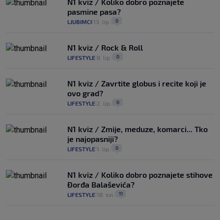
N1 kviz / Koliko dobro poznajete
pasmine pasa?
0
LJUBIMCI
13. lip.
|
|
N1 kviz / Rock & Roll
0
LIFESTYLE
8. lip.
|
|
N1 kviz / Zavrtite globus i recite koji je
ovo grad?
0
LIFESTYLE
2. lip.
|
|
N1 kviz / Zmije, meduze, komarci... Tko
je najopasniji?
0
LIFESTYLE
1. lip.
|
|
N1 kviz / Koliko dobro poznajete stihove
Đorđa Balaševića?
11
LIFESTYLE
18. svi.
|
|