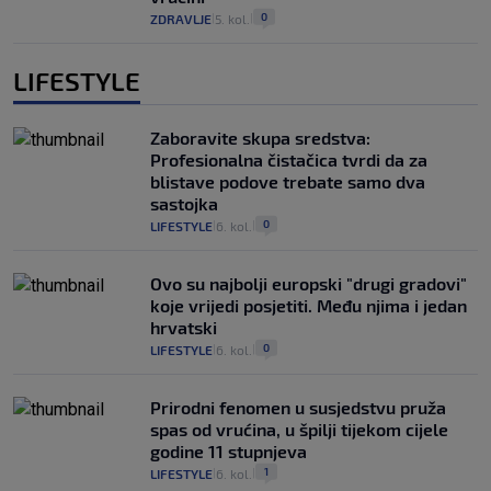
0
ZDRAVLJE
5. kol.
|
|
LIFESTYLE
Zaboravite skupa sredstva:
Profesionalna čistačica tvrdi da za
blistave podove trebate samo dva
sastojka
0
LIFESTYLE
6. kol.
|
|
Ovo su najbolji europski "drugi gradovi"
koje vrijedi posjetiti. Među njima i jedan
hrvatski
0
LIFESTYLE
6. kol.
|
|
Prirodni fenomen u susjedstvu pruža
spas od vrućina, u špilji tijekom cijele
godine 11 stupnjeva
1
LIFESTYLE
6. kol.
|
|