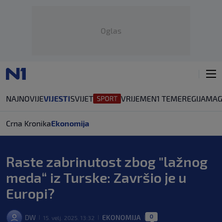
Oglas
NAJNOVIJE
VIJESTI
SVIJET
VRIJEME
N1 TEME
REGIJA
MAG
Crna Kronika
Ekonomija
Raste zabrinutost zbog "lažnog
meda“ iz Turske: Završio je u
Europi?
0
DW
EKONOMIJA
15. velj. 2025. 13:32
|
|
|