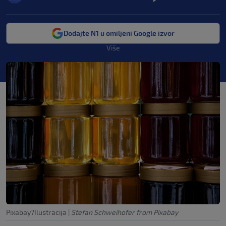
Dodajte N1 u omiljeni Google izvor
Više
Pixabay7Ilustracija
|
Stefan Schweihofer from Pixabay