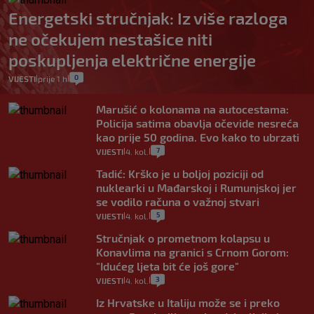
Energetski stručnjak: Iz više razloga
ne očekujem nestašice niti
poskupljenja električne energije
0
VIJESTI
prije 1 h
|
|
Marušić o kolonama na autocestama:
Policija satima obavlja očevide nesreća
kao prije 50 godina. Evo kako to ubrzati
7
VIJESTI
4. kol.
|
|
Tadić: Krško je u boljoj poziciji od
nuklearki u Mađarskoj i Rumunjskoj jer
se vodilo računa o važnoj stvari
5
VIJESTI
4. kol.
|
|
Stručnjak o prometnom kolapsu u
Konavlima na granici s Crnom Gorom:
"Idućeg ljeta bit će još gore"
3
VIJESTI
4. kol.
|
|
Iz Hrvatske u Italiju može se i preko