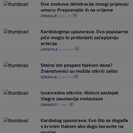
Ove znakove dehidracije mnogi pripisuju
umoru: Prepoznajte ih na vrijeme
0
ZDRAVLJE
prije 2 h
|
|
Kardiologinja upozorava: Ovo popularno
piće moglo bi pridonijeti začepljenju
arterija
2
LIFESTYLE
prije 10 h
|
|
Stalno ste pospani tijekom dana?
Znanstvenici su možda otkrili zašto
0
ZDRAVLJE
prije 11 h
|
|
Izvanredno otkriće: Aktivni sastojak
Viagre zaustavlja metastaze
2
ZNANOST
6. kol.
|
|
Kardiolog upozorava: Evo što se događa
s krvnim tlakom ako dugo boravite na
vrućini