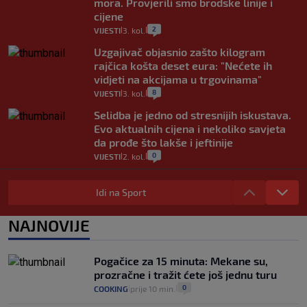
mora. Provjerili smo brodske linije i
cijene
2
VIJESTI
3. kol.
|
|
Uzgajivač objasnio zašto kilogram
rajčica košta deset eura: "Nećete ih
vidjeti na akcijama u trgovinama"
8
VIJESTI
3. kol.
|
|
Selidba je jedno od stresnijih iskustava.
Evo aktualnih cijena i nekoliko savjeta
da prođe što lakše i jeftinije
0
VIJESTI
2. kol.
|
|
Izračunali smo koliko košta putovanje
automobilom na Hvar iz Zagreba, a
Idi na Sport
koliko iz Osijeka
14
VIJESTI
2. kol.
NAJNOVIJE
|
|
"Kći je otišla na more, a zaboravila
zdravstvenu iskaznicu". Kakva su prava
Pogačice za 15 minuta: Mekane su,
pacijenata izvan mjesta prebivališta?
prozračne i tražit ćete još jednu turu
1
VIJESTI
1. kol.
|
|
0
COOKING
prije 10 min.
|
|