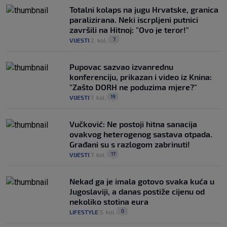
Totalni kolaps na jugu Hrvatske, granica
paralizirana. Neki iscrpljeni putnici
završili na Hitnoj: "Ovo je teror!"
7
VIJESTI
2. kol.
|
|
Pupovac sazvao izvanrednu
konferenciju, prikazan i video iz Knina:
"Zašto DORH ne poduzima mjere?"
19
VIJESTI
7. kol.
|
|
Vučković: Ne postoji hitna sanacija
ovakvog heterogenog sastava otpada.
Građani su s razlogom zabrinuti!
17
VIJESTI
7. kol.
|
|
Nekad ga je imala gotovo svaka kuća u
Jugoslaviji, a danas postiže cijenu od
nekoliko stotina eura
0
LIFESTYLE
5. kol.
|
|