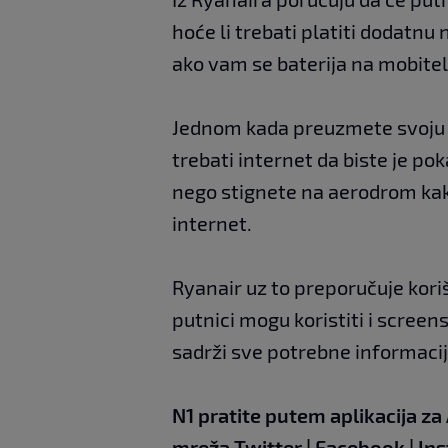
hoće li trebati platiti dodatnu 
ako vam se baterija na mobitel
Jednom kada preuzmete svoju u
trebati internet da biste je pok
nego stignete na aerodrom kak
internet.
Ryanair uz to preporučuje koriš
putnici mogu koristiti i scree
sadrži sve potrebne informacije:
N1 pratite putem aplikacija za
mreža
Twitter
|
Facebook
|
In