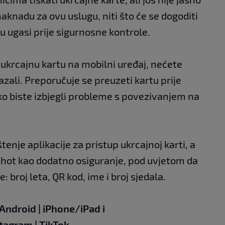
naknadu za ovu uslugu, niti što će se dogoditi
u ugasi prije sigurnosne kontrole.
krcajnu kartu na mobilni uređaj, nećete
azali. Preporučuje se preuzeti kartu prije
o biste izbjegli probleme s povezivanjem na
tenje aplikacije za pristup ukrcajnoj karti, a
nshot kao dodatno osiguranje, pod uvjetom da
 broj leta, QR kod, ime i broj sjedala.
Android
|
iPhone/iPad
i
stagram
|
TikTok
.