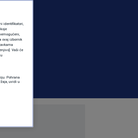
identifikatori,
 koje
 onemogućeni,
a ovaj izbornik
ostavkama
njivo]. Vaši će
ku
ciju. Pohrana
žaja, uvidi u