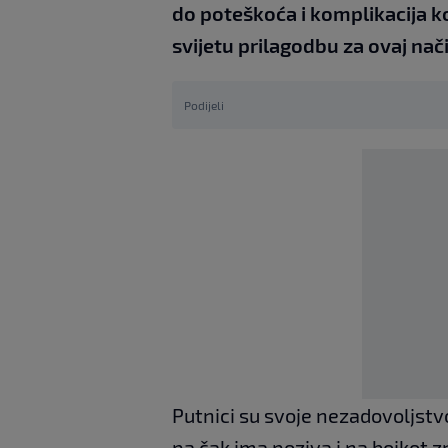
do poteškoća i komplikacija k
svijetu prilagodbu za ovaj nač
Podijeli
Putnici su svoje nezadovoljst
pa čak ima poziva i na bojkot z