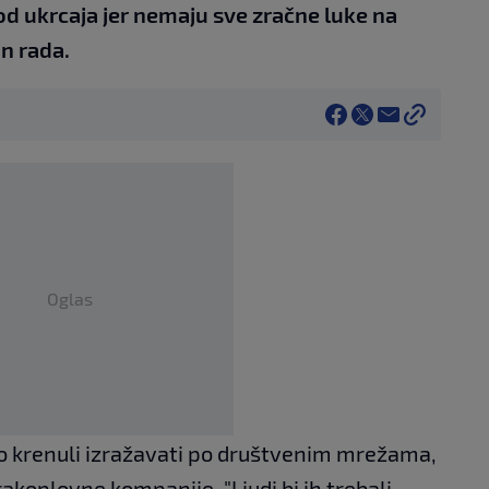
od ukrcaja jer nemaju sve zračne luke na
in rada.
Oglas
vo krenuli izražavati po društvenim mrežama,
rakoplovne kompanije. "Ljudi bi ih trebali