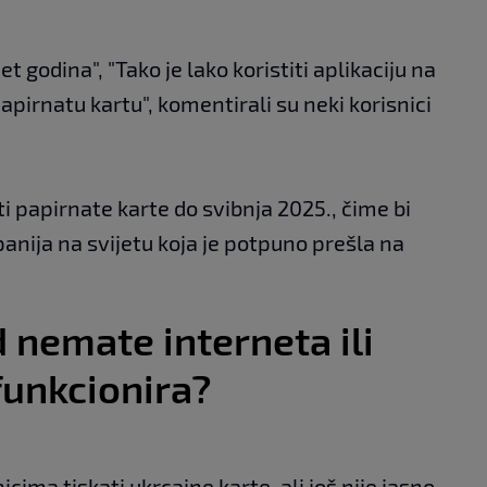
godina", "Tako je lako koristiti aplikaciju na
papirnatu kartu", komentirali su neki korisnici
i papirnate karte do svibnja 2025., čime bi
nija na svijetu koja je potpuno prešla na
d nemate interneta ili
funkcionira?
cima tiskati ukrcajne karte, ali još nije jasno