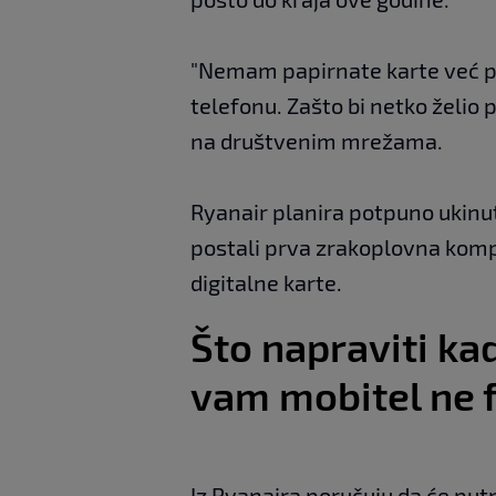
"Nemam papirnate karte već pet 
telefonu. Zašto bi netko želio 
na društvenim mrežama.
Ryanair planira potpuno ukinut
postali prva zrakoplovna kompa
digitalne karte.
Što napraviti ka
vam mobitel ne 
Iz Ryanaira poručuju da će putni