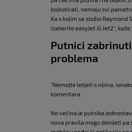
bojkotirati, nemaju svi pametne
Ka s kojim se složio Raymond S
izaberite easyJet ili Jet2'', kaže
Putnici zabrinut
problema
"Nemojte letjeti s njima, ionako
komentara.
No većina je putnika jednosta
nova pravila mogu donijeti pa s
mobilni uređaj ili aplikacija ne