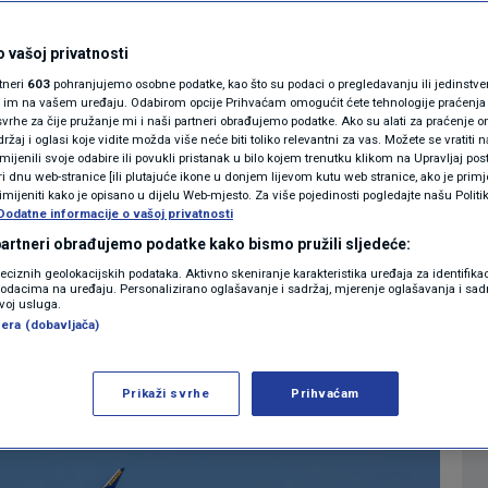
romjene, putnici
MAGAZIN
N1 KOMENTAR
 vašoj privatnosti
ih bojkotirati!"
rtneri
603
pohranjujemo osobne podatke, kao što su podaci o pregledavanju ili jedinstveni 
KOLUMNE
o im na vašem uređaju. Odabirom opcije Prihvaćam omogućit ćete tehnologije praćenja
vrhe za čije pružanje mi i naši partneri obrađujemo podatke. Ako su alati za praćenje
0
EKONOMIJA
komentara
|
|
žaj i oglasi koje vidite možda više neće biti toliko relevantni za vas. Možete se vratiti n
N1(DIS)INFO
zmijenili svoje odabire ili povukli pristanak u bilo kojem trenutku klikom na Upravljaj p
i dnu web-stranice [ili plutajuće ikone u donjem lijevom kutu web stranice, ako je primje
KLIMATSKE PROMJENE
rimijeniti kako je opisano u dijelu Web-mjesto. Za više pojedinosti pogledajte našu Politi
Dodatne informacije o vašoj privatnosti
Više
FOTO
 partneri obrađujemo podatke kako bismo pružili sljedeće:
reciznih geolokacijskih podataka. Aktivno skeniranje karakteristika uređaja za identifika
p podacima na uređaju. Personalizirano oglašavanje i sadržaj, mjerenje oglašavanja i sadr
VIDEO
zvoj usluga.
era (dobavljača)
Prikaži svrhe
Prihvaćam