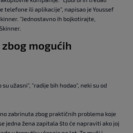
 telefone ili aplikacije", napisao je Youssef
kinner. "Jednostavno ih bojkotirajte,
 Skinner.
i zbog mogućih
 su užasni", "radije bih hodao", neki su od
vno zabrinuta zbog praktičnih problema koje
e jedna žena zapitala što će napraviti ako joj
 rade u trenutku ukrcaja na let. To muči i