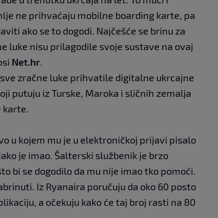
mlje ne prihvaćaju mobilne boarding karte, pa
raviti ako se to dogodi. Najčešće se brinu za
e luke nisu prilagodile svoje sustave na ovaj
osi
Net.hr
.
sve zračne luke prihvatile digitalne ukrcajne
oji putuju iz Turske, Maroka i sličnih zemalja
 karte.
vo u kojem mu je u elektroničkoj prijavi pisalo
ako je imao. Šalterski službenik je brzo
što bi se dogodilo da mu nije imao tko pomoći.
brinuti. Iz Ryanaira poručuju da oko 60 posto
plikaciju, a očekuju kako će taj broj rasti na 80