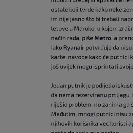
ostale koji tvrde kako neke ze
im nije jasno što bi trebali nap
letove u Maroko, u kojem zračn
način rada, piše
Metro
, a pren
Iako
Ryanair
potvrđuje da nisu 
karte, navode kako će putnici k
još uvijek mogu isprintati svoje
Jedan putnik je podijelio iskust
da nema rezerviranu prtljagu, i
riješio problem, no zanima ga 
Međutim, mnogi putnici nisu za
njihovih korisnika već koristi a
posto do kraja ove godine.