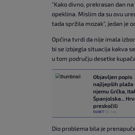
"Kako divno, prekrasan dan na p
opeklina. Mislim da su ovu ure
tada spržila mozak", jedan je 
Općina tvrdi da nije imala izb
bi se izbjegla situacija kakva 
u tom području desetke kupača
Objavljen popis
najljepših plaža 
njemu Grčka, Ital
Španjolska... Hr
preskočili
SVIJET
30. tra.
|
Dio problema bila je prenapuče