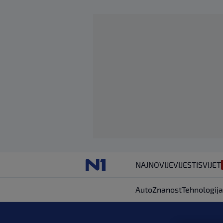
NAJNOVIJE
VIJESTI
SVIJET
Auto
Znanost
Tehnologija