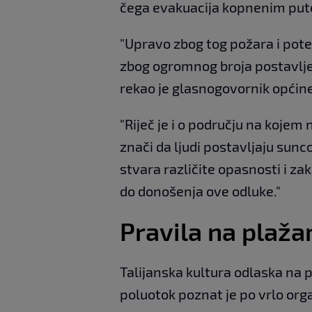
čega evakuacija kopnenim pute
"Upravo zbog tog požara i pote
zbog ogromnog broja postavljen
rekao je glasnogovornik općine
"Riječ je i o području na kojem 
znači da ljudi postavljaju sunc
stvara različite opasnosti i za
do donošenja ove odluke."
Pravila na plaž
Talijanska kultura odlaska na p
poluotok poznat je po vrlo or