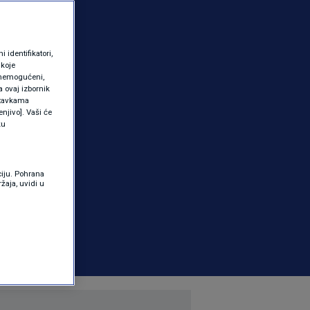
identifikatori,
 koje
 onemogućeni,
a ovaj izbornik
ostavkama
njivo]. Vaši će
ku
ciju. Pohrana
žaja, uvidi u