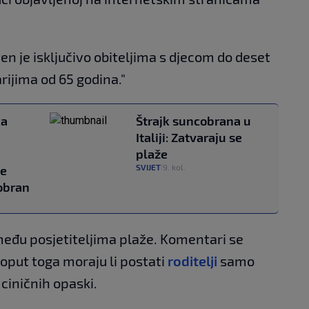
en je isključivo obiteljima s djecom do deset
rijima od 65 godina."
ka
Štrajk suncobrana u
Italiji: Zatvaraju se
plaže
SVIJET
9. kol.
je
|
obran
među posjetiteljima plaže. Komentari se
poput toga moraju li postati
roditelji
samo
 ciničnih opaski.