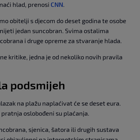
onaći hlad, prenosi
CNN
.
o obitelji s djecom do deset godina te osobe
onijeti jedan suncobran. Svima ostalima
ncobrana i druge opreme za stvaranje hlada.
ne kritike, jedna je od nekoliko novih pravila
ala podsmijeh
 ulazak na plažu naplaćivat će se deset eura.
a pratnja oslobođeni su plaćanja.
cobrana, sjenica, šatora ili drugih sustava
luci objavljenoj na internetskim stranicama