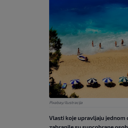
Pixabay/ilustracija
Vlasti koje upravljaju jednom 
zabranile su suncobrane osob