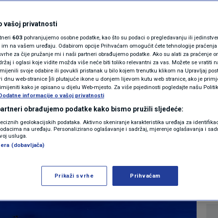
MAGAZIN
ži suncobrani
N1 KOMENTAR
 vašoj privatnosti
rtneri
603
pohranjujemo osobne podatke, kao što su podaci o pregledavanju ili jedinstveni 
ma od deset do 65
KOLUMNE
o im na vašem uređaju. Odabirom opcije Prihvaćam omogućit ćete tehnologije praćenja
vrhe za čije pružanje mi i naši partneri obrađujemo podatke. Ako su alati za praćenje
žaj i oglasi koje vidite možda više neće biti toliko relevantni za vas. Možete se vratiti n
N1(DIS)INFO
zmijenili svoje odabire ili povukli pristanak u bilo kojem trenutku klikom na Upravljaj p
i dnu web-stranice [ili plutajuće ikone u donjem lijevom kutu web stranice, ako je primje
KLIMATSKE PROMJENE
rimijeniti kako je opisano u dijelu Web-mjesto. Za više pojedinosti pogledajte našu Politi
Dodatne informacije o vašoj privatnosti
0
LIFESTYLE
komentara
|
FOTO
 partneri obrađujemo podatke kako bismo pružili sljedeće:
reciznih geolokacijskih podataka. Aktivno skeniranje karakteristika uređaja za identifika
p podacima na uređaju. Personalizirano oglašavanje i sadržaj, mjerenje oglašavanja i sadr
VIDEO
Više
zvoj usluga.
era (dobavljača)
Prikaži svrhe
Prihvaćam