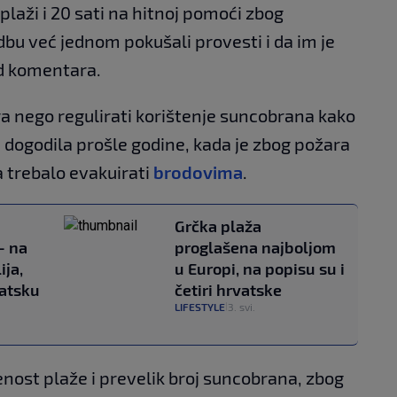
laži i 20 sati na hitnoj pomoći zbog
dbu već jednom pokušali provesti i da im je
od komentara.
ora nego regulirati korištenje suncobrana kako
se dogodila prošle godine, kada je zbog požara
 trebalo evakuirati
brodovima
.
Grčka plaža
- na
proglašena najboljom
ija,
u Europi, na popisu su i
vatsku
četiri hrvatske
LIFESTYLE
3. svi.
|
nost plaže i prevelik broj suncobrana, zbog