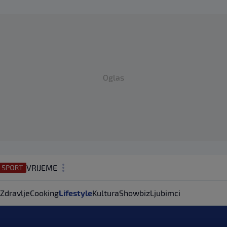
Oglas
VRIJEME
N1 TEME
Zdravlje
Cooking
Lifestyle
Kultura
Showbiz
Ljubimci
REGIJA