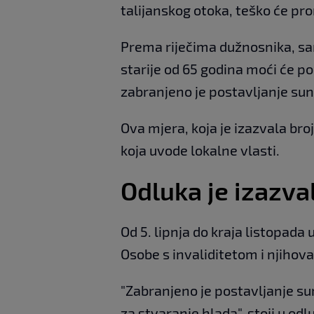
talijanskog otoka, teško će pr
Prema riječima dužnosnika, sam
starije od 65 godina moći će p
zabranjeno je postavljanje su
Ova mjera, koja je izazvala broj
koja uvode lokalne vlasti.
Odluka je izazv
Od 5. lipnja do kraja listopada
Osobe s invaliditetom i njihov
"Zabranjeno je postavljanje sun
za stvaranje hlada", stoji u od