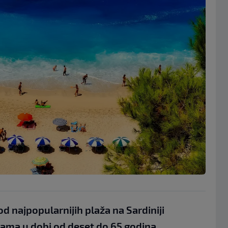
od najpopularnijih plaža na Sardiniji
ama u dobi od deset do 65 godina,