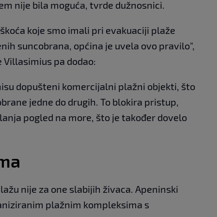
m nije bila moguća, tvrde dužnosnici.
škoća koje smo imali pri evakuaciji plaže
ih suncobrana, općina je uvela ovo pravilo",
 Villasimius pa dodao:
nisu dopušteni komercijalni plažni objekti, što
obrane jedne do drugih. To blokira pristup,
klanja pogled na more, što je također dovelo
ama
lažu nije za one slabijih živaca. Apeninski
ganiziranim plažnim kompleksima s