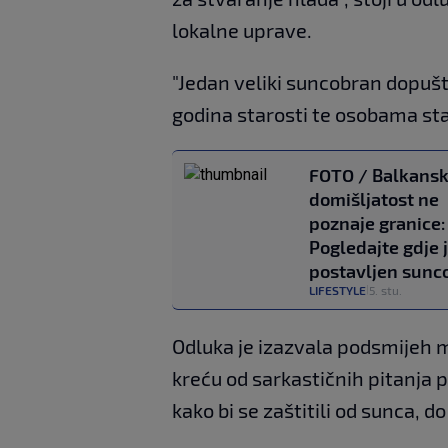
lokalne uprave.
"Jedan veliki suncobran dopušt
godina starosti te osobama sta
FOTO / Balkans
domišljatost ne
poznaje granice:
Pogledajte gdje 
postavljen sunc
LIFESTYLE
5. stu.
|
Odluka je izazvala podsmijeh 
kreću od sarkastičnih pitanja 
kako bi se zaštitili od sunca, do