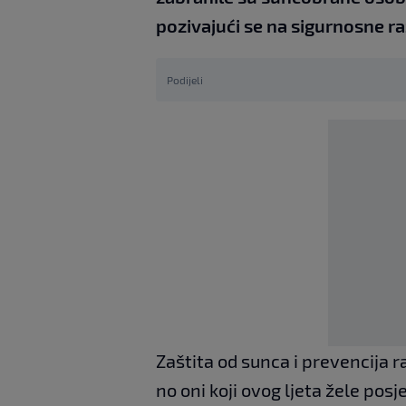
pozivajući se na sigurnosne ra
Podijeli
Zaštita od sunca i prevencija ra
no oni koji ovog ljeta žele posj