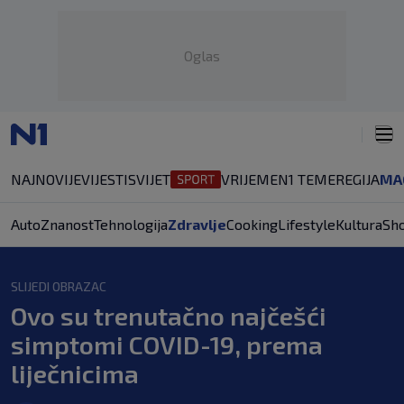
Oglas
NAJNOVIJE
VIJESTI
SVIJET
VRIJEME
N1 TEME
REGIJA
MA
Auto
Znanost
Tehnologija
Zdravlje
Cooking
Lifestyle
Kultura
Sh
SLIJEDI OBRAZAC
Ovo su trenutačno najčešći
simptomi COVID-19, prema
liječnicima