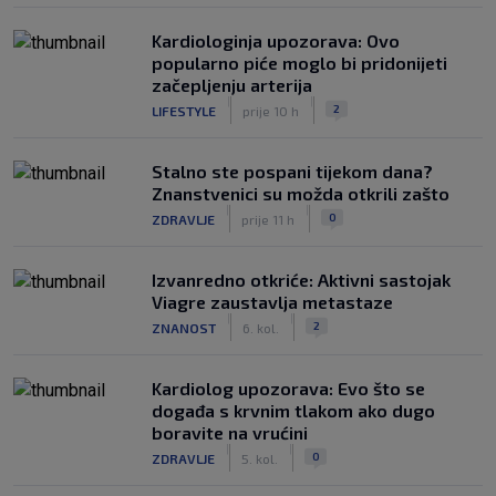
Kardiologinja upozorava: Ovo
popularno piće moglo bi pridonijeti
začepljenju arterija
|
|
2
LIFESTYLE
prije 10 h
Stalno ste pospani tijekom dana?
Znanstvenici su možda otkrili zašto
|
|
0
ZDRAVLJE
prije 11 h
Izvanredno otkriće: Aktivni sastojak
Viagre zaustavlja metastaze
|
|
2
ZNANOST
6. kol.
Kardiolog upozorava: Evo što se
događa s krvnim tlakom ako dugo
boravite na vrućini
|
|
0
ZDRAVLJE
5. kol.