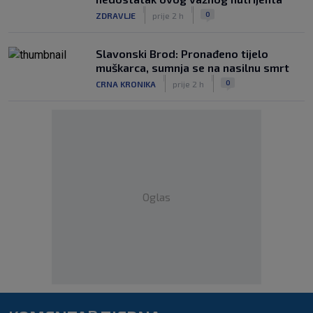
|
|
0
ZDRAVLJE
prije 2 h
Slavonski Brod: Pronađeno tijelo
muškarca, sumnja se na nasilnu smrt
|
|
0
CRNA KRONIKA
prije 2 h
Oglas