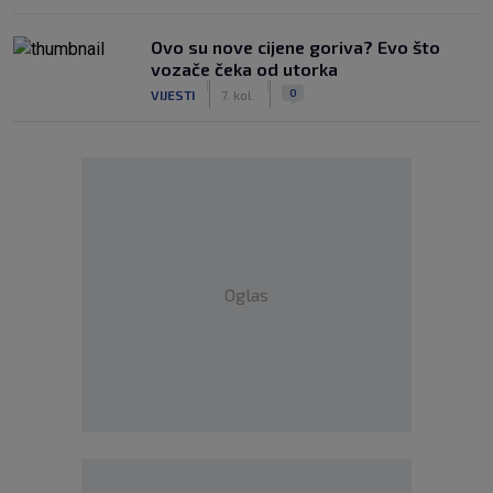
Ovo su nove cijene goriva? Evo što
vozače čeka od utorka
|
|
0
VIJESTI
7. kol.
Oglas