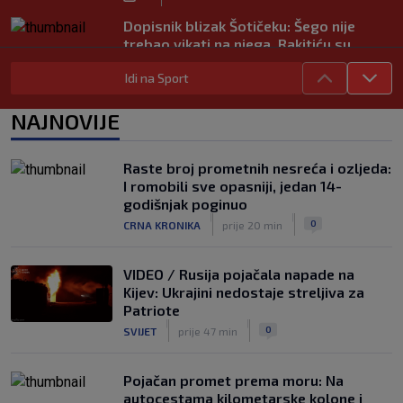
Dopisnik blizak Šotičeku: Šego nije
trebao vikati na njega, Rakitiću su
također svi bili dinamovci…
Idi na Sport
|
SK
7. kol.
Objavljeno koje su države uz Infantina,
NAJNOVIJE
a koje traže njegov odlazak: HNS je
odavno zauzeo stranu
|
Raste broj prometnih nesreća i ozljeda:
SK
7. kol.
I romobili sve opasniji, jedan 14-
Kustošija želi ekspresno u SHNL! Bara
godišnjak poginuo
službeno doveo pojačanje iz Schalkea
|
|
0
CRNA KRONIKA
prije 20 min
|
SK
7. kol.
VIDEO / Rusija pojačala napade na
Kijev: Ukrajini nedostaje streljiva za
Patriote
|
|
0
SVIJET
prije 47 min
Pojačan promet prema moru: Na
autocestama kilometarske kolone i