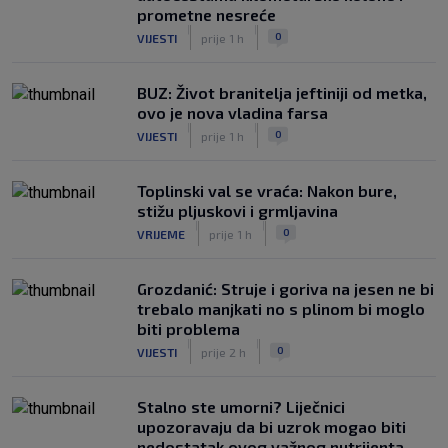
prometne nesreće
|
|
0
VIJESTI
prije 1 h
BUZ: Život branitelja jeftiniji od metka,
ovo je nova vladina farsa
|
|
0
VIJESTI
prije 1 h
Toplinski val se vraća: Nakon bure,
stižu pljuskovi i grmljavina
|
|
0
VRIJEME
prije 1 h
Grozdanić: Struje i goriva na jesen ne bi
trebalo manjkati no s plinom bi moglo
biti problema
|
|
0
VIJESTI
prije 2 h
Stalno ste umorni? Liječnici
upozoravaju da bi uzrok mogao biti
nedostatak ovog važnog nutrijenta