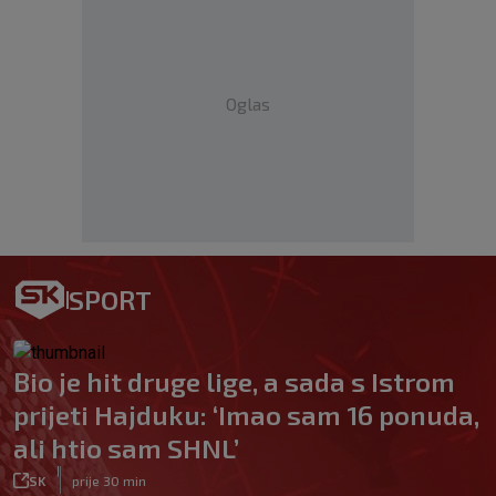
Oglas
SPORT
Bio je hit druge lige, a sada s Istrom
prijeti Hajduku: ‘Imao sam 16 ponuda,
ali htio sam SHNL’
|
SK
prije 30 min