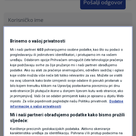
Pošalji odgovor
Pošalji
Brinemo o vašoj privatnosti
Mi i naši partneri
603
pohranjujemo osobne podatke, kao što su podaci o
pregledavanju ili jedinstveni identifikatori, i pristupamo im na vašem
uređaju. Odabirom opcije Prihvaćam omogućit ćete tehnologije praćenja
koje podržavaju svrhe za čije pružanje mi i naši partneri obrađujemo
podatke. Ako su alati za praćenje onemogućeni, određeni sadržaj i oglasi
koje vidite možda više neće biti toliko relevantni za vas. Možete se vratiti
na ovaj izbornik kako biste izmijenili svoje odabire ili povukli pristanak u
bilo kojem trenutku klikom na Upravljaj postavkama poveznicu pri dnu
web-stranice [ili plutajuće ikone u donjem lijevom kutu web stranice, ako
je primjenjivo]. Vaši će se odabiri primijeniti kako je opisano u dijelu Web-
mjesto. Za više pojedinosti pogledajte našu Politiku privatnosti.
Dodatne
Oglas
informacije o vašoj privatnosti
Mi i naši partneri obrađujemo podatke kako bismo pružili
sljedeće:
Korištenje preciznih geolokacijskih podataka. Aktivno skeniranje
karakteristika uređaja za identifikaciju. Pohrana i/ili pristup podacima na