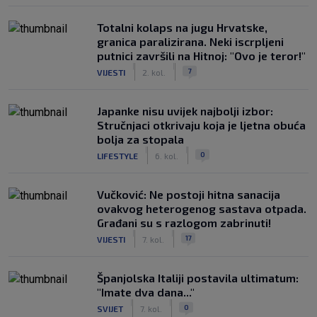
Totalni kolaps na jugu Hrvatske,
granica paralizirana. Neki iscrpljeni
putnici završili na Hitnoj: "Ovo je teror!"
|
|
7
VIJESTI
2. kol.
Japanke nisu uvijek najbolji izbor:
Stručnjaci otkrivaju koja je ljetna obuća
bolja za stopala
|
|
0
LIFESTYLE
6. kol.
Vučković: Ne postoji hitna sanacija
ovakvog heterogenog sastava otpada.
Građani su s razlogom zabrinuti!
|
|
17
VIJESTI
7. kol.
Španjolska Italiji postavila ultimatum:
"Imate dva dana..."
|
|
0
SVIJET
7. kol.