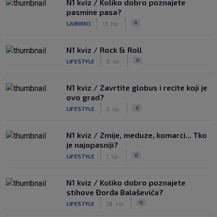
N1 kviz / Koliko dobro poznajete
pasmine pasa?
|
|
0
LJUBIMCI
13. lip.
N1 kviz / Rock & Roll
|
|
0
LIFESTYLE
8. lip.
N1 kviz / Zavrtite globus i recite koji je
ovo grad?
|
|
0
LIFESTYLE
2. lip.
N1 kviz / Zmije, meduze, komarci... Tko
je najopasniji?
|
|
0
LIFESTYLE
1. lip.
N1 kviz / Koliko dobro poznajete
stihove Đorđa Balaševića?
|
|
11
LIFESTYLE
18. svi.