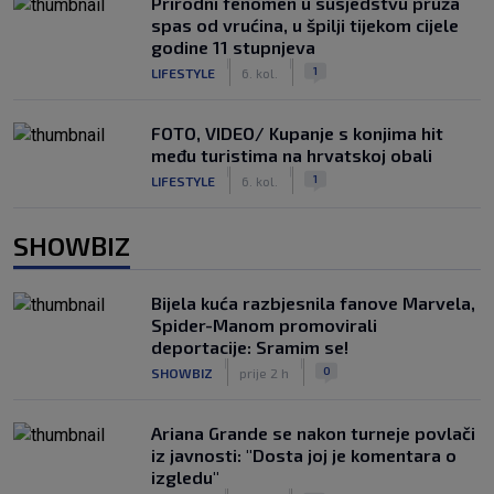
Prirodni fenomen u susjedstvu pruža
spas od vrućina, u špilji tijekom cijele
godine 11 stupnjeva
|
|
1
LIFESTYLE
6. kol.
FOTO, VIDEO/ Kupanje s konjima hit
među turistima na hrvatskoj obali
|
|
1
LIFESTYLE
6. kol.
SHOWBIZ
Bijela kuća razbjesnila fanove Marvela,
Spider-Manom promovirali
deportacije: Sramim se!
|
|
0
SHOWBIZ
prije 2 h
Ariana Grande se nakon turneje povlači
iz javnosti: "Dosta joj je komentara o
izgledu"
|
|