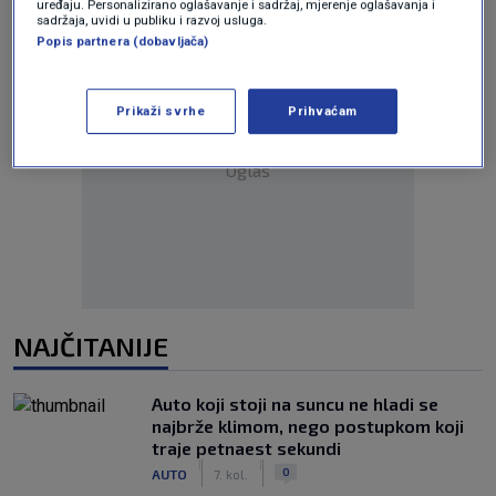
uređaju. Personalizirano oglašavanje i sadržaj, mjerenje oglašavanja i
sadržaja, uvidi u publiku i razvoj usluga.
Popis partnera (dobavljača)
Prikaži svrhe
Prihvaćam
Oglas
NAJČITANIJE
Auto koji stoji na suncu ne hladi se
najbrže klimom, nego postupkom koji
traje petnaest sekundi
|
|
0
AUTO
7. kol.