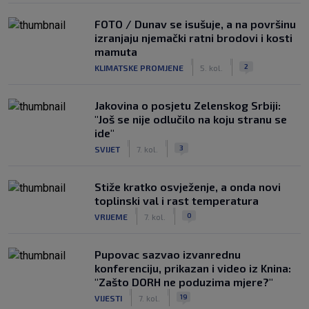
FOTO / Dunav se isušuje, a na površinu
izranjaju njemački ratni brodovi i kosti
mamuta
|
|
2
KLIMATSKE PROMJENE
5. kol.
Jakovina o posjetu Zelenskog Srbiji:
"Još se nije odlučilo na koju stranu se
ide"
|
|
3
SVIJET
7. kol.
Stiže kratko osvježenje, a onda novi
toplinski val i rast temperatura
|
|
0
VRIJEME
7. kol.
Pupovac sazvao izvanrednu
konferenciju, prikazan i video iz Knina:
"Zašto DORH ne poduzima mjere?"
|
|
19
VIJESTI
7. kol.