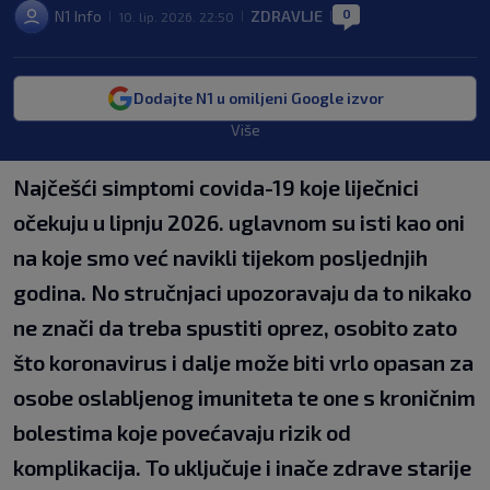
0
N1 Info
ZDRAVLJE
10. lip. 2026. 22:50
|
|
|
Dodajte N1 u omiljeni Google izvor
Više
Najčešći simptomi covida-19 koje liječnici
očekuju u lipnju 2026. uglavnom su isti kao oni
na koje smo već navikli tijekom posljednjih
godina. No stručnjaci upozoravaju da to nikako
ne znači da treba spustiti oprez, osobito zato
što koronavirus i dalje može biti vrlo opasan za
osobe oslabljenog imuniteta te one s kroničnim
bolestima koje povećavaju rizik od
komplikacija. To uključuje i inače zdrave starije