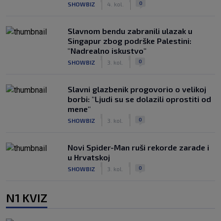
0
SHOWBIZ
4. kol.
Slavnom bendu zabranili ulazak u
Singapur zbog podrške Palestini:
"Nadrealno iskustvo"
|
|
0
SHOWBIZ
3. kol.
Slavni glazbenik progovorio o velikoj
borbi: "Ljudi su se dolazili oprostiti od
mene"
|
|
0
SHOWBIZ
3. kol.
Novi Spider-Man ruši rekorde zarade i
u Hrvatskoj
|
|
0
SHOWBIZ
3. kol.
N1 KVIZ