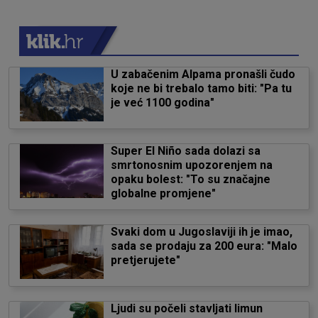
U zabačenim Alpama pronašli čudo
koje ne bi trebalo tamo biti: "Pa tu
je već 1100 godina"
Super El Niño sada dolazi sa
smrtonosnim upozorenjem na
opaku bolest: "To su značajne
globalne promjene"
Svaki dom u Jugoslaviji ih je imao,
sada se prodaju za 200 eura: "Malo
pretjerujete"
Ljudi su počeli stavljati limun