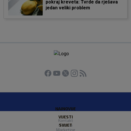
pokraj kreveta: Tvrde da rješava
jedan veliki problem
NAJNOVIJE
VIJESTI
Kontakt
O Nama
SVIJET
Marketing