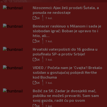
Nizozemci: Ajax želi prodati Šutala, a
ponuda ne nedostaje
|
SK
7. kol.
Bennacer raskinuo s Milanom i sada je
slobodan igrač: Boban je upravo to i
htio, ali…
|
SK
7. kol.
Hrvatski vaterpolisti do 16 godina u
polufinalu SP-a protiv Srbije!
|
SK
7. kol.
VIDEO / Počela nam je ‘Cvajta’! Brekalo
solidan u gostujućoj pobjedi Herthe
kod Bochuma
|
SK
7. kol.
Božić za SK: Zadar je dvosjekli mač,
publiku ne možeš prevariti. Sam sam
svoj gazda, radit ću po svom
|
SK
7. kol.