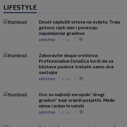
LIFESTYLE
Deset najdužih letova na svijetu: Traju
gotovo cijeli dan i povezuju
najudaljenije gradove
|
|
0
LIFESTYLE
7. kol.
Zaboravite skupa sredstva:
Profesionalna čistačica tvrdi da za
blistave podove trebate samo dva
sastojka
|
|
0
LIFESTYLE
6. kol.
Ovo su najbolji europski "drugi
gradovi" koje vrijedi posjetiti. Među
njima i jedan hrvatski
|
|
0
LIFESTYLE
6. kol.