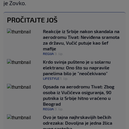
je Zovko.
PROČITAJTE JOŠ
Reakcije iz Srbije nakon skandala na
aerodromu Tivat: Neviđena sramota
za državu, Vučić putuje kao šef
mafije
REGIJA
3. lip.
|
Krdo svinja pušteno je u solarnu
elektranu: Ono što su napravile
panelima bilo je "neočekivano"
LIFESTYLE
1. lip.
|
Opsada na aerodromu Tivat: Zbog
osoba iz Vučićeva osiguranja, 90
putnika iz Srbije hitno vraćeno u
Beograd
REGIJA
3. lip.
|
Ovo je tajna najhrskavijih bečkih
odrezaka: Dovoljna je jedna žlica
ovog sastojka