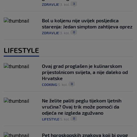
3
ZDRAVLJE
3. kol.
|
|
Bol u koljenu nije uvijek posljedica
starenja: Jedan simptom zahtijeva oprez
0
ZDRAVLJE
3. kol.
|
|
LIFESTYLE
Ovaj grad proglašen je kulinarskom
prijestolnicom svijeta, a nije daleko od
Hrvatske
0
COOKING
5. kol.
|
|
Ne želite paliti peglu tijekom ljetnih
vrućina? Ovaj trik može pomoći da
odjeća ne izgleda zgužvano
0
LIFESTYLE
5. kol.
|
|
Pet horoskopskih znakova koji bi ovog