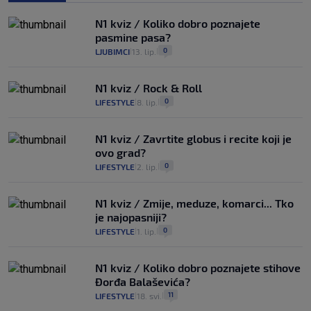
N1 kviz / Koliko dobro poznajete
pasmine pasa?
0
LJUBIMCI
13. lip.
|
|
N1 kviz / Rock & Roll
0
LIFESTYLE
8. lip.
|
|
N1 kviz / Zavrtite globus i recite koji je
ovo grad?
0
LIFESTYLE
2. lip.
|
|
N1 kviz / Zmije, meduze, komarci... Tko
je najopasniji?
0
LIFESTYLE
1. lip.
|
|
N1 kviz / Koliko dobro poznajete stihove
Đorđa Balaševića?
11
LIFESTYLE
18. svi.
|
|