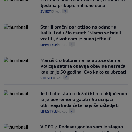
tjedana prikupio milijune eura
0
SVIJET
5. kol.
|
|
Stariji bračni par otišao na odmor u
Italiju i odlučio ostati: "Nismo se htjeli
vratiti, život nam je puno jeftiniji"
0
LIFESTYLE
4. kol.
|
|
Marušić o kolonama na autocestama:
Policija satima obavlja očevide nesreća
kao prije 50 godina. Evo kako to ubrzati
6
VIJESTI
4. kol.
|
|
Je li bolje stalno držati klimu uključenom
ili je povremeno gasiti? Stručnjaci
otkrivaju kada ćete najviše uštedjeti
0
LIFESTYLE
4. kol.
|
|
VIDEO / Pedeset godina sam je slagao