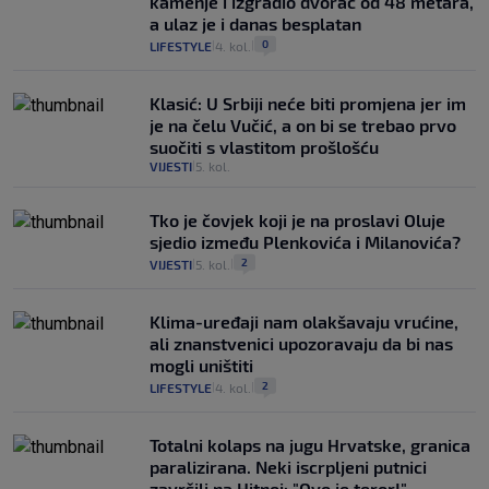
kamenje i izgradio dvorac od 48 metara,
a ulaz je i danas besplatan
0
LIFESTYLE
4. kol.
|
|
Klasić: U Srbiji neće biti promjena jer im
je na čelu Vučić, a on bi se trebao prvo
suočiti s vlastitom prošlošću
VIJESTI
5. kol.
|
Tko je čovjek koji je na proslavi Oluje
sjedio između Plenkovića i Milanovića?
2
VIJESTI
5. kol.
|
|
Klima-uređaji nam olakšavaju vrućine,
ali znanstvenici upozoravaju da bi nas
mogli uništiti
2
LIFESTYLE
4. kol.
|
|
Totalni kolaps na jugu Hrvatske, granica
paralizirana. Neki iscrpljeni putnici
završili na Hitnoj: "Ovo je teror!"