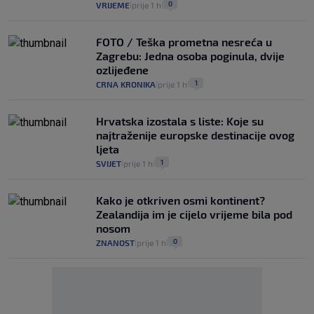
0
VRIJEME
prije 1 h
|
|
FOTO / Teška prometna nesreća u
Zagrebu: Jedna osoba poginula, dvije
ozlijeđene
1
CRNA KRONIKA
prije 1 h
|
|
Hrvatska izostala s liste: Koje su
najtraženije europske destinacije ovog
ljeta
1
SVIJET
prije 1 h
|
|
Kako je otkriven osmi kontinent?
Zealandija im je cijelo vrijeme bila pod
nosom
0
ZNANOST
prije 1 h
|
|