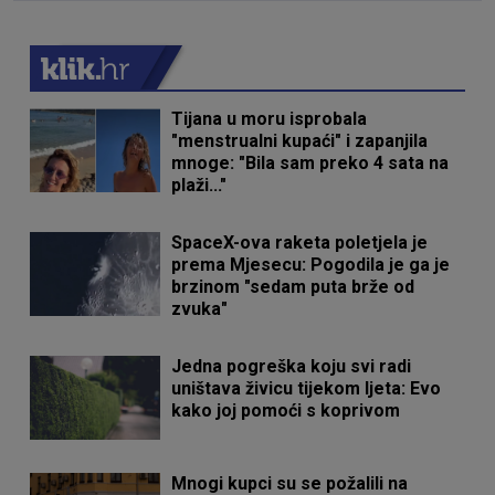
Tijana u moru isprobala
"menstrualni kupaći" i zapanjila
mnoge: "Bila sam preko 4 sata na
plaži..."
SpaceX-ova raketa poletjela je
prema Mjesecu: Pogodila je ga je
brzinom "sedam puta brže od
zvuka"
Jedna pogreška koju svi radi
uništava živicu tijekom ljeta: Evo
kako joj pomoći s koprivom
Mnogi kupci su se požalili na