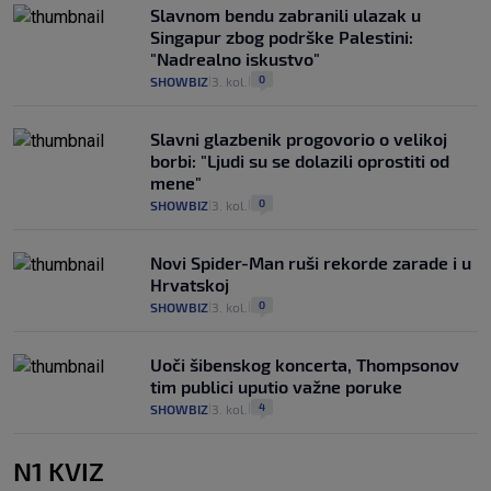
Slavnom bendu zabranili ulazak u
Singapur zbog podrške Palestini:
"Nadrealno iskustvo"
0
SHOWBIZ
3. kol.
|
|
Slavni glazbenik progovorio o velikoj
borbi: "Ljudi su se dolazili oprostiti od
mene"
0
SHOWBIZ
3. kol.
|
|
Novi Spider-Man ruši rekorde zarade i u
Hrvatskoj
0
SHOWBIZ
3. kol.
|
|
Uoči šibenskog koncerta, Thompsonov
tim publici uputio važne poruke
4
SHOWBIZ
3. kol.
|
|
N1 KVIZ