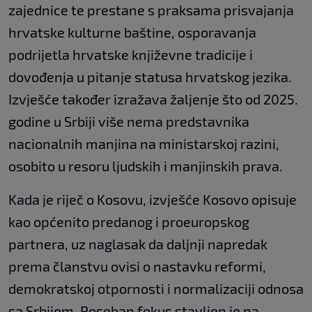
zajednice te prestane s praksama prisvajanja
hrvatske kulturne baštine, osporavanja
podrijetla hrvatske književne tradicije i
dovođenja u pitanje statusa hrvatskog jezika.
Izvješće također izražava žaljenje što od 2025.
godine u Srbiji više nema predstavnika
nacionalnih manjina na ministarskoj razini,
osobito u resoru ljudskih i manjinskih prava.
Kada je riječ o Kosovu, izvješće Kosovo opisuje
kao općenito predanog i proeuropskog
partnera, uz naglasak da daljnji napredak
prema članstvu ovisi o nastavku reformi,
demokratskoj otpornosti i normalizaciji odnosa
sa Srbijom. Poseban fokus stavljen je na