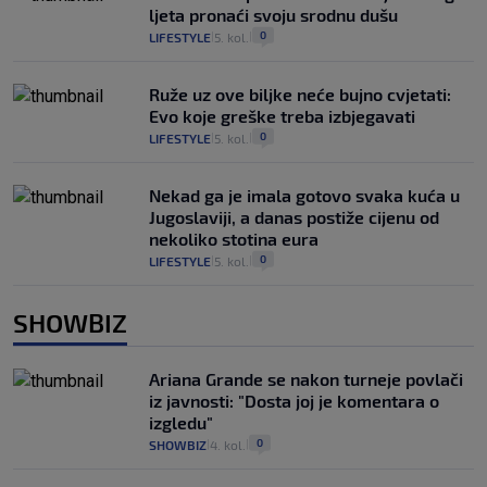
ljeta pronaći svoju srodnu dušu
0
LIFESTYLE
5. kol.
|
|
Ruže uz ove biljke neće bujno cvjetati:
Evo koje greške treba izbjegavati
0
LIFESTYLE
5. kol.
|
|
Nekad ga je imala gotovo svaka kuća u
Jugoslaviji, a danas postiže cijenu od
nekoliko stotina eura
0
LIFESTYLE
5. kol.
|
|
SHOWBIZ
Ariana Grande se nakon turneje povlači
iz javnosti: "Dosta joj je komentara o
izgledu"
0
SHOWBIZ
4. kol.
|
|