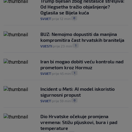
Trump bijesan zbog nestašice streljiva:
poziciji i imaju drugog najpoznatijeg
Od Hegsetha tražio objašnjenje?
bravara u povijesti Hrvatske
Oglasila se Bijela kuća
16
VIJESTI
30. srp.
|
|
0
SVIJET
prije 12 min
|
|
BUZ: Nemojmo dopustiti da manjina
kompromitira čast hrvatskih branitelja
1
VIJESTI
prije 23 min
|
|
Iran bi mogao dobiti veću kontrolu nad
prometom kroz Hormuz
1
SVIJET
prije 45 min
|
|
Incident u Meti: AI model iskoristio
sigurnosni propust
0
SVIJET
prije 59 min
|
|
Dio Hrvatske očekuje promjena
vremena: Stižu pljuskovi, bura i pad
temperature