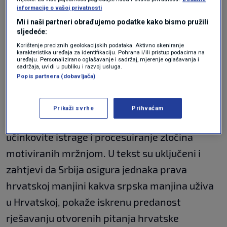
vlasti o navodnom hrvatskom miješanju i
informacije o vašoj privatnosti
sudjelovanju u provedbi lokalnih izbora
Mi i naši partneri obrađujemo podatke kako bismo pružili
sljedeće:
održanih u ožujku 2026. godine. Izvješće
Korištenje preciznih geolokacijskih podataka. Aktivno skeniranje
karakteristika uređaja za identifikaciju. Pohrana i/ili pristup podacima na
također snažno osuđuje napade, zastrašivanje,
uređaju. Personalizirano oglašavanje i sadržaj, mjerenje oglašavanja i
sadržaja, uvidi u publiku i razvoj usluga.
ciljanje i govor mržnje usmjerene protiv
Popis partnera (dobavljača)
manjinskih zajednica u Srbiji, uključujući
hrvatsku manjinu, te poziva na punu provedbu
Prikaži svrhe
Prihvaćam
antidiskriminacijskog zakonodavstva,
učinkovite istrage i procesuiranje zločina
motiviranih mržnjom. U tekst su uključeni i
zahtjevi da Srbija osigura jednaka prava
hrvatskoj manjini kakva srpska manjina uživa
u Hrvatskoj, pokaže iskrenu predanost
rješavanju otvorenih pitanja hrvatske