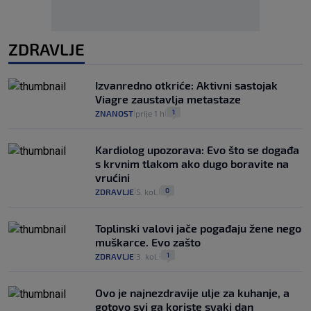
ZDRAVLJE
Izvanredno otkriće: Aktivni sastojak
Viagre zaustavlja metastaze
1
ZNANOST
prije 1 h
|
|
Kardiolog upozorava: Evo što se događa
s krvnim tlakom ako dugo boravite na
vrućini
0
ZDRAVLJE
5. kol.
|
|
Toplinski valovi jače pogađaju žene nego
muškarce. Evo zašto
1
ZDRAVLJE
3. kol.
|
|
Ovo je najnezdravije ulje za kuhanje, a
gotovo svi ga koriste svaki dan