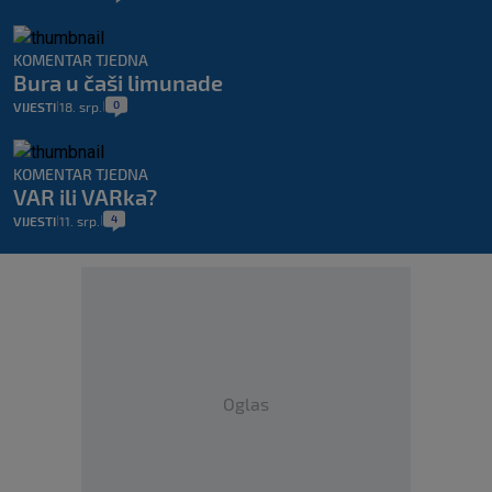
KOMENTAR TJEDNA
Bura u čaši limunade
0
VIJESTI
18. srp.
|
|
KOMENTAR TJEDNA
VAR ili VARka?
4
VIJESTI
11. srp.
|
|
Oglas