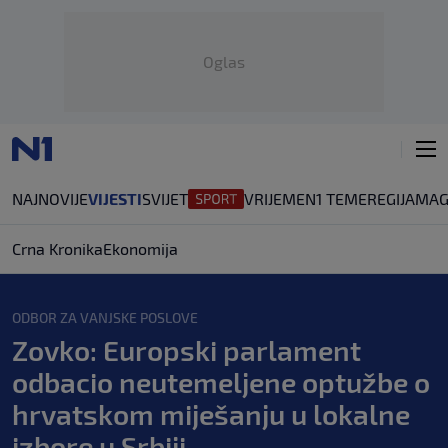
Oglas
NAJNOVIJE
VIJESTI
SVIJET
VRIJEME
N1 TEME
REGIJA
MAG
Crna Kronika
Ekonomija
ODBOR ZA VANJSKE POSLOVE
Zovko: Europski parlament
odbacio neutemeljene optužbe o
hrvatskom miješanju u lokalne
izbore u Srbiji