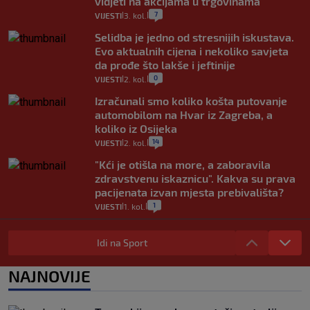
vidjeti na akcijama u trgovinama"
7
VIJESTI
3. kol.
|
|
Selidba je jedno od stresnijih iskustava.
Evo aktualnih cijena i nekoliko savjeta
da prođe što lakše i jeftinije
0
VIJESTI
2. kol.
|
|
Izračunali smo koliko košta putovanje
automobilom na Hvar iz Zagreba, a
koliko iz Osijeka
14
VIJESTI
2. kol.
|
|
"Kći je otišla na more, a zaboravila
zdravstvenu iskaznicu". Kakva su prava
pacijenata izvan mjesta prebivališta?
1
VIJESTI
1. kol.
|
|
Provjerili smo "što ćemo onda" ako
Plenković na 15 dana ukine mjere: "Ne bi
Idi na Sport
se dogodilo ništa. Vlada se zaljubila u te
intervencije"
NAJNOVIJE
25
VIJESTI
30. srp.
|
|
Analitičar o Mostu: Oni su u yin-yang