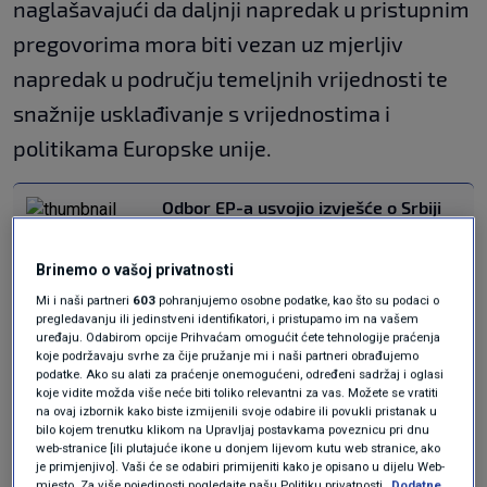
naglašavajući da daljnji napredak u pristupnim
pregovorima mora biti vezan uz mjerljiv
napredak u području temeljnih vrijednosti te
snažnije usklađivanje s vrijednostima i
politikama Europske unije.
Odbor EP-a usvojio izvješće o Srbiji
koje je znatno oštrije i opsežnije od
prvotnog nacrta
Brinemo o vašoj privatnosti
REGIJA
3. lip.
|
Stier: Srbija stoji na mjestu, a BiH
Mi i naši partneri
603
pohranjujemo osobne podatke, kao što su podaci o
pregledavanju ili jedinstveni identifikatori, i pristupamo im na vašem
treba novog visokog predstavnika iz
uređaju. Odabirom opcije Prihvaćam omogućit ćete tehnologije praćenja
EU-a
koje podržavaju svrhe za čije pružanje mi i naši partneri obrađujemo
VIJESTI
3. lip.
|
podatke. Ako su alati za praćenje onemogućeni, određeni sadržaj i oglasi
koje vidite možda više neće biti toliko relevantni za vas. Možete se vratiti
na ovaj izbornik kako biste izmijenili svoje odabire ili povukli pristanak u
Na inicijativu zastupnice Zovko, izvješće
bilo kojem trenutku klikom na Upravljaj postavkama poveznicu pri dnu
web-stranice [ili plutajuće ikone u donjem lijevom kutu web stranice, ako
odbacuje neutemeljene optužbe srbijanskih
je primjenjivo]. Vaši će se odabiri primijeniti kako je opisano u dijelu Web-
mjesto. Za više pojedinosti pogledajte našu Politiku privatnosti.
Dodatne