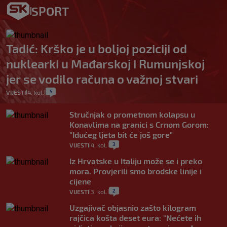
SPORT
Tadić: Krško je u boljoj poziciji od
nuklearki u Mađarskoj i Rumunjskoj
jer se vodilo računa o važnoj stvari
5
VIJESTI
4. kol.
|
|
Stručnjak o prometnom kolapsu u
Konavlima na granici s Crnom Gorom:
"Idućeg ljeta bit će još gore"
3
VIJESTI
4. kol.
|
|
Iz Hrvatske u Italiju može se i preko
mora. Provjerili smo brodske linije i
cijene
2
VIJESTI
3. kol.
|
|
Uzgajivač objasnio zašto kilogram
rajčica košta deset eura: "Nećete ih