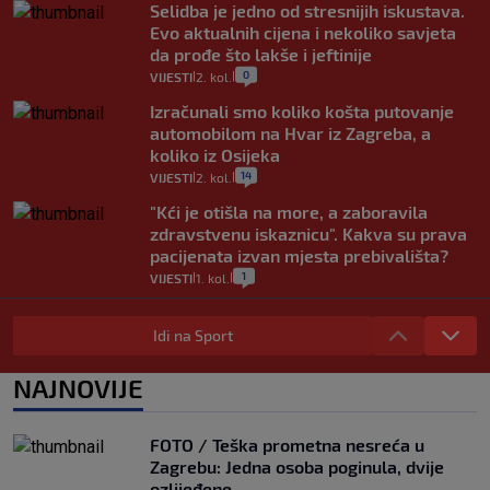
Selidba je jedno od stresnijih iskustava.
Evo aktualnih cijena i nekoliko savjeta
da prođe što lakše i jeftinije
0
VIJESTI
2. kol.
|
|
Izračunali smo koliko košta putovanje
automobilom na Hvar iz Zagreba, a
koliko iz Osijeka
14
VIJESTI
2. kol.
|
|
"Kći je otišla na more, a zaboravila
zdravstvenu iskaznicu". Kakva su prava
pacijenata izvan mjesta prebivališta?
1
VIJESTI
1. kol.
|
|
Provjerili smo "što ćemo onda" ako
Plenković na 15 dana ukine mjere: "Ne bi
Idi na Sport
se dogodilo ništa. Vlada se zaljubila u te
intervencije"
NAJNOVIJE
25
VIJESTI
30. srp.
|
|
Analitičar o Mostu: Oni su u yin-yang
FOTO / Teška prometna nesreća u
poziciji i imaju drugog najpoznatijeg
Zagrebu: Jedna osoba poginula, dvije
bravara u povijesti Hrvatske
ozlijeđene