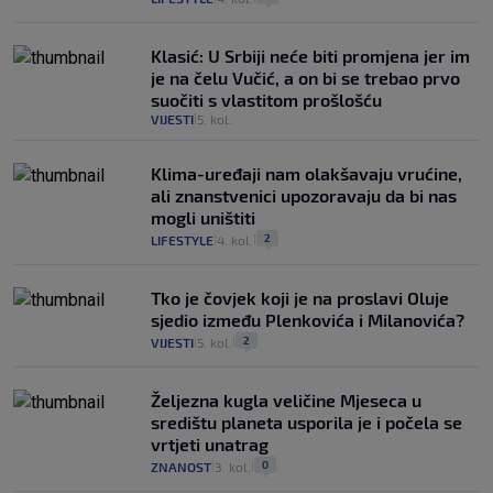
Klasić: U Srbiji neće biti promjena jer im
je na čelu Vučić, a on bi se trebao prvo
suočiti s vlastitom prošlošću
VIJESTI
5. kol.
|
Klima-uređaji nam olakšavaju vrućine,
ali znanstvenici upozoravaju da bi nas
mogli uništiti
2
LIFESTYLE
4. kol.
|
|
Tko je čovjek koji je na proslavi Oluje
sjedio između Plenkovića i Milanovića?
2
VIJESTI
5. kol.
|
|
Željezna kugla veličine Mjeseca u
središtu planeta usporila je i počela se
vrtjeti unatrag
0
ZNANOST
3. kol.
|
|