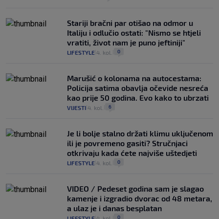
Stariji bračni par otišao na odmor u
Italiju i odlučio ostati: "Nismo se htjeli
vratiti, život nam je puno jeftiniji"
0
LIFESTYLE
4. kol.
|
|
Marušić o kolonama na autocestama:
Policija satima obavlja očevide nesreća
kao prije 50 godina. Evo kako to ubrzati
6
VIJESTI
4. kol.
|
|
Je li bolje stalno držati klimu uključenom
ili je povremeno gasiti? Stručnjaci
otkrivaju kada ćete najviše uštedjeti
0
LIFESTYLE
4. kol.
|
|
VIDEO / Pedeset godina sam je slagao
kamenje i izgradio dvorac od 48 metara,
a ulaz je i danas besplatan
0
LIFESTYLE
4. kol.
|
|