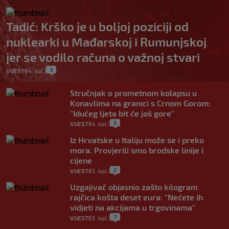
Tadić: Krško je u boljoj poziciji od
nuklearki u Mađarskoj i Rumunjskoj
jer se vodilo računa o važnoj stvari
5
VIJESTI
4. kol.
|
|
Stručnjak o prometnom kolapsu u
Konavlima na granici s Crnom Gorom:
"Idućeg ljeta bit će još gore"
3
VIJESTI
4. kol.
|
|
Iz Hrvatske u Italiju može se i preko
mora. Provjerili smo brodske linije i
cijene
2
VIJESTI
3. kol.
|
|
Uzgajivač objasnio zašto kilogram
rajčica košta deset eura: "Nećete ih
vidjeti na akcijama u trgovinama"
7
VIJESTI
3. kol.
|
|