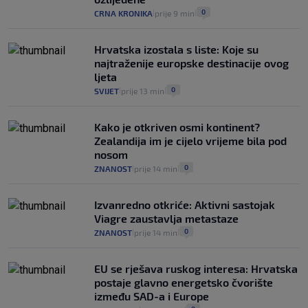
16
VIJESTI
30. srp.
|
|
0
CRNA KRONIKA
prije 9 min
|
|
Hrvatska izostala s liste: Koje su
najtraženije europske destinacije ovog
ljeta
0
SVIJET
prije 13 min
|
|
Kako je otkriven osmi kontinent?
Zealandija im je cijelo vrijeme bila pod
nosom
0
ZNANOST
prije 14 min
|
|
Izvanredno otkriće: Aktivni sastojak
Viagre zaustavlja metastaze
0
ZNANOST
prije 14 min
|
|
EU se rješava ruskog interesa: Hrvatska
postaje glavno energetsko čvorište
između SAD-a i Europe