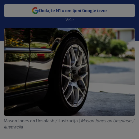
Dodajte N1 u omiljeni Google izvor
Više
Mason Jones on Unsplash / ilustracija
|
Mason Jones on Unsplash /
ilustracija