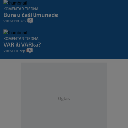
KOMENTAR TJEDNA
Bura u čaši limunade
0
VIJESTI
18. srp.
|
|
KOMENTAR TJEDNA
VAR ili VARka?
4
VIJESTI
11. srp.
|
|
Oglas