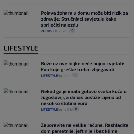
Pojava žohara u domu može biti rizik za
zdravlje: Stručnjaci savjetuju kako
spriječiti najezdu
0
ZDRAVLJE
2. kol.
|
|
LIFESTYLE
Ruže uz ove biljke neće bujno cvjetati:
Evo koje greške treba izbjegavati
0
LIFESTYLE
prije 1 h
|
|
Nekad ga je imala gotovo svaka kuća u
Jugoslaviji, a danas postiže cijenu od
nekoliko stotina eura
0
LIFESTYLE
prije 3 h
|
|
Zaboravite na velike račune: Rashladite
dom pametnije, jeftinije i bez klime