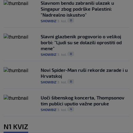
Slavnom bendu zabranili ulazak u
Singapur zbog podrške Palestini:
"Nadrealno iskustvo"
0
SHOWBIZ
3. kol.
|
|
Slavni glazbenik progovorio o velikoj
borbi: "Ljudi su se dolazili oprostiti od
mene"
0
SHOWBIZ
3. kol.
|
|
Novi Spider-Man ruši rekorde zarade i u
Hrvatskoj
0
SHOWBIZ
3. kol.
|
|
Uoči šibenskog koncerta, Thompsonov
tim publici uputio važne poruke
4
SHOWBIZ
3. kol.
|
|
N1 KVIZ