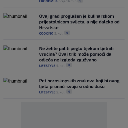
0
EKONOMIJA
prije 14 min
|
|
Ovaj grad proglašen je kulinarskom
prijestolnicom svijeta, a nije daleko od
Hrvatske
0
COOKING
5. kol.
|
|
Ne želite paliti peglu tijekom ljetnih
vrućina? Ovaj trik može pomoći da
odjeća ne izgleda zgužvano
0
LIFESTYLE
5. kol.
|
|
Pet horoskopskih znakova koji bi ovog
ljeta pronaći svoju srodnu dušu
0
LIFESTYLE
5. kol.
|
|