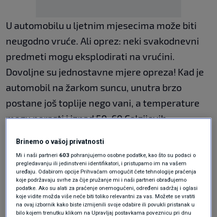
U automobilu u ljetnim mjesecima može biti
neugodno vruće. Ali oprez: neki svakodnevni
predmeti mogu eksplodirati na vrućini.
Dovoljne su jednostavne mjere opreza! Kad je
automobil na žarkom suncu, unutra brzo
postane još toplije nego vani, a temperature
mogu porasti i iznad 50-60 Celzijevih
stupnjeva te se sve unutar vozila također brzo
Brinemo o vašoj privatnosti
i intenzivno zagrijava, prenosi
autoportal
.
Mi i naši partneri
603
pohranjujemo osobne podatke, kao što su podaci o
To može uzrokovati probleme ne samo ljudima
pregledavanju ili jedinstveni identifikatori, i pristupamo im na vašem
uređaju. Odabirom opcije Prihvaćam omogućit ćete tehnologije praćenja
i životinjama, koje ljeti nikako ne bi smjele
koje podržavaju svrhe za čije pružanje mi i naši partneri obrađujemo
podatke. Ako su alati za praćenje onemogućeni, određeni sadržaj i oglasi
boraviti u automobilu sa zatvorenim prozorima
koje vidite možda više neće biti toliko relevantni za vas. Možete se vratiti
na ovaj izbornik kako biste izmijenili svoje odabire ili povukli pristanak u
i vratima, nego može biti jednako opasno za
bilo kojem trenutku klikom na Upravljaj postavkama poveznicu pri dnu