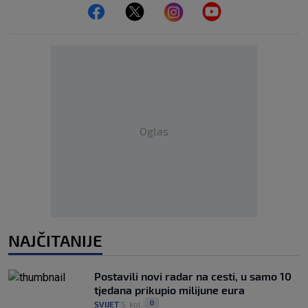
Oglas
NAJČITANIJE
Postavili novi radar na cesti, u samo 10
tjedana prikupio milijune eura
0
SVIJET
5. kol.
|
|