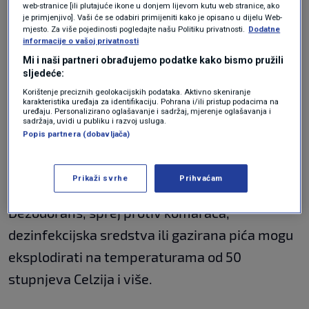
web-stranice [ili plutajuće ikone u donjem lijevom kutu web stranice, ako
elektroniku: ako su mobiteli, prijenosna
je primjenjivo]. Vaši će se odabiri primijeniti kako je opisano u dijelu Web-
mjesto. Za više pojedinosti pogledajte našu Politiku privatnosti.
Dodatne
računala i sl. izravno izloženi suncu u
informacije o vašoj privatnosti
zaključanom vozilu, mogu čak i eksplodirati.
Mi i naši partneri obrađujemo podatke kako bismo pružili
sljedeće:
Litij-ionske baterije, koje imaju visoko
Korištenje preciznih geolokacijskih podataka. Aktivno skeniranje
koncentriranu energiju povećanjem topline
karakteristika uređaja za identifikaciju. Pohrana i/ili pristup podacima na
uređaju. Personalizirano oglašavanje i sadržaj, mjerenje oglašavanja i
sadržaja, uvidi u publiku i razvoj usluga.
povećavaju energetsku koncentraciju iznad
Popis partnera (dobavljača)
kritične razine te može doći do eksplozivnog
samozapaljenja.
Prikaži svrhe
Prihvaćam
Dezodorans, sprej protiv komaraca,
dezinfekcijska sredstva ili gazirana pića mogu
eksplodirati na temperaturama od 50
stupnjeva Celzija i više.