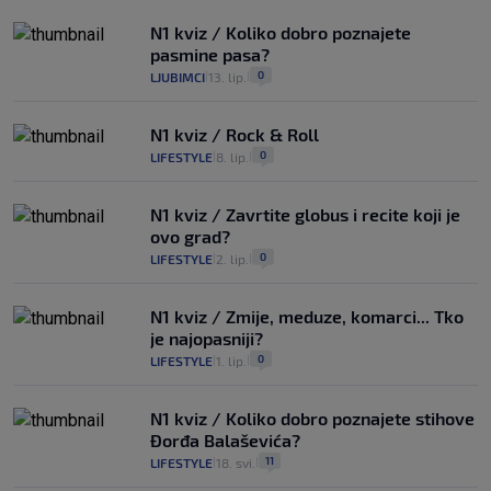
N1 kviz / Koliko dobro poznajete
pasmine pasa?
0
LJUBIMCI
13. lip.
|
|
N1 kviz / Rock & Roll
0
LIFESTYLE
8. lip.
|
|
N1 kviz / Zavrtite globus i recite koji je
ovo grad?
0
LIFESTYLE
2. lip.
|
|
N1 kviz / Zmije, meduze, komarci... Tko
je najopasniji?
0
LIFESTYLE
1. lip.
|
|
N1 kviz / Koliko dobro poznajete stihove
Đorđa Balaševića?
11
LIFESTYLE
18. svi.
|
|