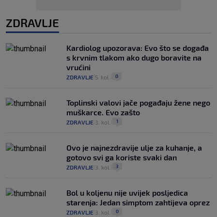
ZDRAVLJE
Kardiolog upozorava: Evo što se događa
s krvnim tlakom ako dugo boravite na
vrućini
0
ZDRAVLJE
5. kol.
|
|
Toplinski valovi jače pogađaju žene nego
muškarce. Evo zašto
1
ZDRAVLJE
3. kol.
|
|
Ovo je najnezdravije ulje za kuhanje, a
gotovo svi ga koriste svaki dan
3
ZDRAVLJE
3. kol.
|
|
Bol u koljenu nije uvijek posljedica
starenja: Jedan simptom zahtijeva oprez
0
ZDRAVLJE
3. kol.
|
|