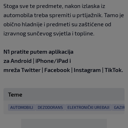
Stoga sve te predmete, nakon izlaska iz
automobila treba spremiti u prtljažnik. Tamo je
obično hladnije i predmeti su zaštićene od
izravnog sunčevog svjetla i topline.
N1 pratite putem aplikacija
za
Android
|
iPhone/iPad
i
mreža
Twitter
|
Facebook
|
Instagram
|
TikTok
.
Teme
AUTOMOBILI
DEZODORANS
ELEKTRONIČKI UREĐAJI
GAZIRA