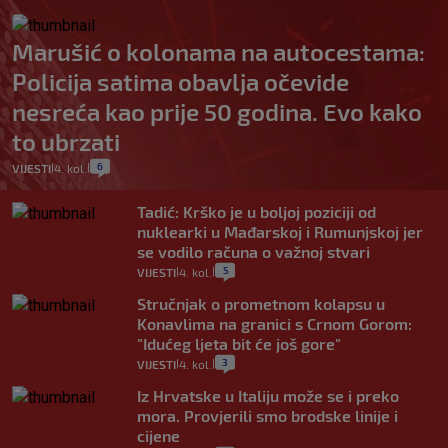
Marušić o kolonama na autocestama:
Policija satima obavlja očevide
nesreća kao prije 50 godina. Evo kako
to ubrzati
6
VIJESTI
4. kol.
|
|
Tadić: Krško je u boljoj poziciji od
nuklearki u Mađarskoj i Rumunjskoj jer
se vodilo računa o važnoj stvari
5
VIJESTI
4. kol.
|
|
Stručnjak o prometnom kolapsu u
Konavlima na granici s Crnom Gorom:
"Idućeg ljeta bit će još gore"
3
VIJESTI
4. kol.
|
|
Iz Hrvatske u Italiju može se i preko
mora. Provjerili smo brodske linije i
cijene