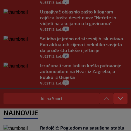
2
VIJESTI
3. kol.
|
|
Uzgajivač objasnio zašto kilogram
rajčica košta deset eura: "Nećete ih
vidjeti na akcijama u trgovinama"
8
VIJESTI
3. kol.
|
|
Selidba je jedno od stresnijih iskustava.
Evo aktualnih cijena i nekoliko savjeta
da prođe što lakše i jeftinije
0
VIJESTI
2. kol.
|
|
Izračunali smo koliko košta putovanje
automobilom na Hvar iz Zagreba, a
koliko iz Osijeka
14
VIJESTI
2. kol.
|
|
"Kći je otišla na more, a zaboravila
zdravstvenu iskaznicu". Kakva su prava
Idi na Sport
pacijenata izvan mjesta prebivališta?
1
VIJESTI
1. kol.
NAJNOVIJE
|
|
Kako spriječiti nasilje? "Tako da glavni
junaci naših priča budu oni koji pomažu,
Radojčić: Pogledom na sasušena stabla
a ne oni koji su pobijedili nekoga"