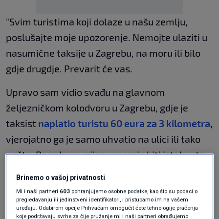
"Svim turistima koji dolaze u našu zemlju,
poslušajte moje upozorenje. Nemojte ulaziti u
nasumične taksije u Zagrebu, na moru ili bilo
gdje drugdje. Prevarit će vas.
Upravo sam vidio svađu na glavnom
željezničkom kolodvoru u Zagrebu, gdje je
taksist
naplatio turistu 60 eura za 3 kilometra
,
vjerojatno ga je samo uhvatio na ulici ili tako
nešto. Po zakonu, cijene moraju biti istaknute
na boku automobila, ali lako ih je promašiti,
Brinemo o vašoj privatnosti
pogotovo kad imate prtljagu i žurite se.
Mi i naši partneri
603
pohranjujemo osobne podatke, kao što su podaci o
pregledavanju ili jedinstveni identifikatori, i pristupamo im na vašem
UVIJEK naručite Uber, Bolt ili sličnu uslugu,
uređaju. Odabirom opcije Prihvaćam omogućit ćete tehnologije praćenja
koje podržavaju svrhe za čije pružanje mi i naši partneri obrađujemo