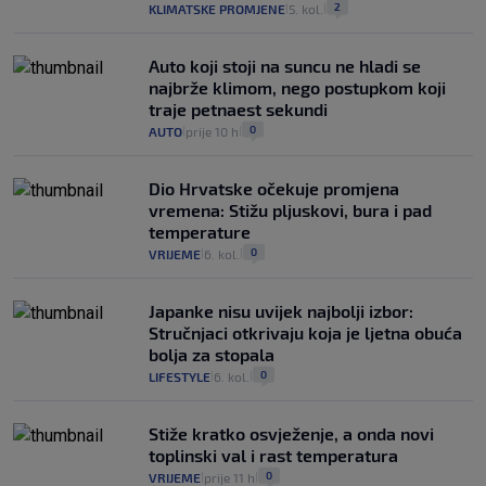
2
KLIMATSKE PROMJENE
5. kol.
|
|
Auto koji stoji na suncu ne hladi se
najbrže klimom, nego postupkom koji
traje petnaest sekundi
0
AUTO
prije 10 h
|
|
Dio Hrvatske očekuje promjena
vremena: Stižu pljuskovi, bura i pad
temperature
0
VRIJEME
6. kol.
|
|
Japanke nisu uvijek najbolji izbor:
Stručnjaci otkrivaju koja je ljetna obuća
bolja za stopala
0
LIFESTYLE
6. kol.
|
|
Stiže kratko osvježenje, a onda novi
toplinski val i rast temperatura
0
VRIJEME
prije 11 h
|
|