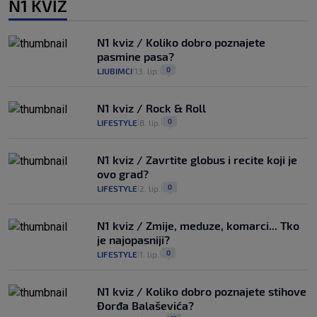
N1 KVIZ
N1 kviz / Koliko dobro poznajete
pasmine pasa?
0
LJUBIMCI
13. lip.
|
|
N1 kviz / Rock & Roll
0
LIFESTYLE
8. lip.
|
|
N1 kviz / Zavrtite globus i recite koji je
ovo grad?
0
LIFESTYLE
2. lip.
|
|
N1 kviz / Zmije, meduze, komarci... Tko
je najopasniji?
0
LIFESTYLE
1. lip.
|
|
N1 kviz / Koliko dobro poznajete stihove
Đorđa Balaševića?