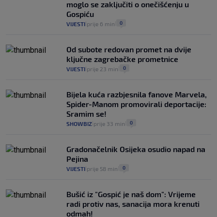
moglo se zaključiti o onečišćenju u
2
VIJESTI
30. srp.
|
|
Gospiću
0
VIJESTI
prije 6 min
|
|
Od subote redovan promet na dvije
ključne zagrebačke prometnice
0
VIJESTI
prije 23 min
|
|
Bijela kuća razbjesnila fanove Marvela,
Spider-Manom promovirali deportacije:
Sramim se!
0
SHOWBIZ
prije 33 min
|
|
Gradonačelnik Osijeka osudio napad na
Pejina
0
VIJESTI
prije 58 min
|
|
Bušić iz "Gospić je naš dom": Vrijeme
radi protiv nas, sanacija mora krenuti
odmah!