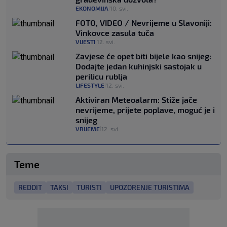
EKONOMIJA
10. svi.
|
FOTO, VIDEO / Nevrijeme u Slavoniji:
Vinkovce zasula tuča
VIJESTI
12. svi.
|
Zavjese će opet biti bijele kao snijeg:
Dodajte jedan kuhinjski sastojak u
perilicu rublja
LIFESTYLE
12. svi.
|
Aktiviran Meteoalarm: Stiže jače
nevrijeme, prijete poplave, moguć je i
snijeg
VRIJEME
12. svi.
|
Teme
REDDIT
TAKSI
TURISTI
UPOZORENJE TURISTIMA