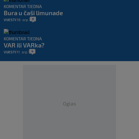
KOMENTAR TJEDNA
Bura u čaši limunade
0
VIJESTI
18. srp.
|
|
KOMENTAR TJEDNA
VAR ili VARka?
4
VIJESTI
11. srp.
|
|
Oglas