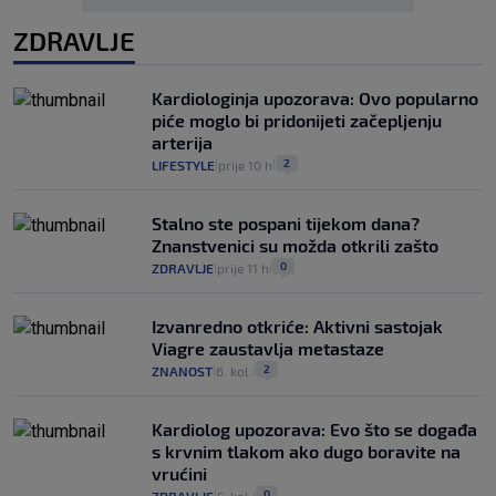
ZDRAVLJE
Kardiologinja upozorava: Ovo popularno
piće moglo bi pridonijeti začepljenju
arterija
2
LIFESTYLE
prije 10 h
|
|
Stalno ste pospani tijekom dana?
Znanstvenici su možda otkrili zašto
0
ZDRAVLJE
prije 11 h
|
|
Izvanredno otkriće: Aktivni sastojak
Viagre zaustavlja metastaze
2
ZNANOST
6. kol.
|
|
Kardiolog upozorava: Evo što se događa
s krvnim tlakom ako dugo boravite na
vrućini
0
|
|