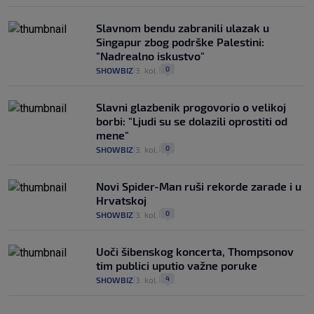
Slavnom bendu zabranili ulazak u
Singapur zbog podrške Palestini:
"Nadrealno iskustvo"
0
SHOWBIZ
3. kol.
|
|
Slavni glazbenik progovorio o velikoj
borbi: "Ljudi su se dolazili oprostiti od
mene"
0
SHOWBIZ
3. kol.
|
|
Novi Spider-Man ruši rekorde zarade i u
Hrvatskoj
0
SHOWBIZ
3. kol.
|
|
Uoči šibenskog koncerta, Thompsonov
tim publici uputio važne poruke
4
SHOWBIZ
3. kol.
|
|