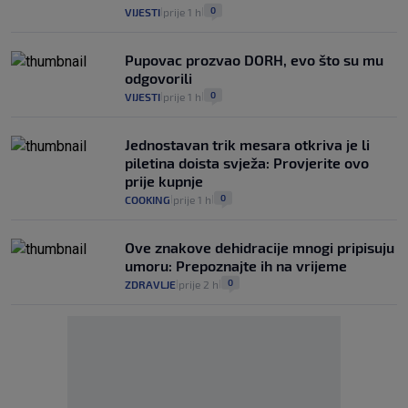
0
VIJESTI
prije 1 h
|
|
Pupovac prozvao DORH, evo što su mu
odgovorili
0
VIJESTI
prije 1 h
|
|
Jednostavan trik mesara otkriva je li
piletina doista svježa: Provjerite ovo
prije kupnje
0
COOKING
prije 1 h
|
|
Ove znakove dehidracije mnogi pripisuju
umoru: Prepoznajte ih na vrijeme
0
ZDRAVLJE
prije 2 h
|
|