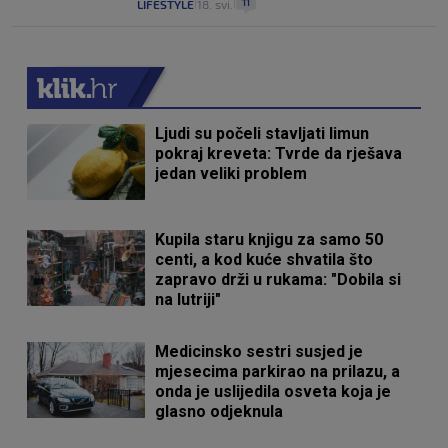
11
LIFESTYLE
18. svi.
|
|
Ljudi su počeli stavljati limun
pokraj kreveta: Tvrde da rješava
jedan veliki problem
Kupila staru knjigu za samo 50
centi, a kod kuće shvatila što
zapravo drži u rukama: "Dobila si
na lutriji"
Medicinsko sestri susjed je
mjesecima parkirao na prilazu, a
onda je uslijedila osveta koja je
glasno odjeknula