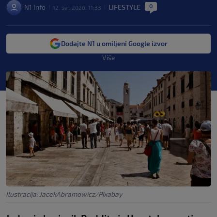
0
N1 Info
LIFESTYLE
12. svi. 2026. 11:33
|
|
|
Dodajte N1 u omiljeni Google izvor
Više
Ilustracija: JacekAbramowicz/Pixabay