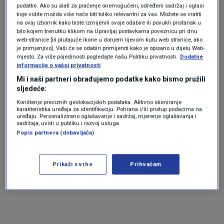
nikad ne ulazite u nasumične taksije, pogotovo
podatke. Ako su alati za praćenje onemogućeni, određeni sadržaj i oglasi
koje vidite možda više neće biti toliko relevantni za vas. Možete se vratiti
bez da prvo
provjerite cijenu na vratima
.
na ovaj izbornik kako biste izmijenili svoje odabire ili povukli pristanak u
bilo kojem trenutku klikom na Upravljaj postavkama poveznicu pri dnu
Stoga, molim vas, uživajte u našoj zemlji, ali
web-stranice [ili plutajuće ikone u donjem lijevom kutu web stranice, ako
je primjenjivo]. Vaši će se odabiri primijeniti kako je opisano u dijelu Web-
nemojte nasjedati na ove prijevare - ti ljudi su
mjesto. Za više pojedinosti pogledajte našu Politiku privatnosti.
Dodatne
informacije o vašoj privatnosti
odvratni", napisao je.
Mi i naši partneri obrađujemo podatke kako bismo pružili
sljedeće:
A message to all tourists in Croatia.
Korištenje preciznih geolokacijskih podataka. Aktivno skeniranje
by
u/Janila546
in
croatia
karakteristika uređaja za identifikaciju. Pohrana i/ili pristup podacima na
uređaju. Personalizirano oglašavanje i sadržaj, mjerenje oglašavanja i
sadržaja, uvidi u publiku i razvoj usluga.
Popis partnera (dobavljača)
Prikaži svrhe
Prihvaćam