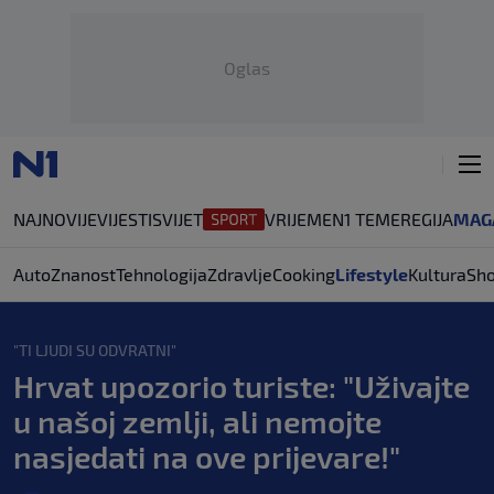
Oglas
NAJNOVIJE
VIJESTI
SVIJET
VRIJEME
N1 TEME
REGIJA
MAG
Auto
Znanost
Tehnologija
Zdravlje
Cooking
Lifestyle
Kultura
Sh
"TI LJUDI SU ODVRATNI"
Hrvat upozorio turiste: "Uživajte
u našoj zemlji, ali nemojte
nasjedati na ove prijevare!"