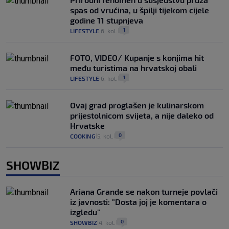
spas od vrućina, u špilji tijekom cijele
godine 11 stupnjeva
1
LIFESTYLE
6. kol.
|
|
FOTO, VIDEO/ Kupanje s konjima hit
među turistima na hrvatskoj obali
1
LIFESTYLE
6. kol.
|
|
Ovaj grad proglašen je kulinarskom
prijestolnicom svijeta, a nije daleko od
Hrvatske
0
COOKING
5. kol.
|
|
SHOWBIZ
Ariana Grande se nakon turneje povlači
iz javnosti: "Dosta joj je komentara o
izgledu"
0
SHOWBIZ
4. kol.
|
|