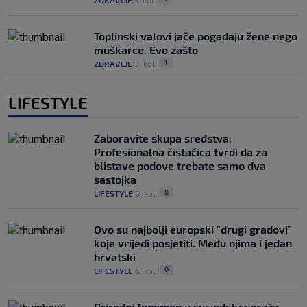
ZDRAVLJE
5. kol.
Toplinski valovi jače pogađaju žene nego
muškarce. Evo zašto
1
ZDRAVLJE
3. kol.
|
|
LIFESTYLE
Zaboravite skupa sredstva:
Profesionalna čistačica tvrdi da za
blistave podove trebate samo dva
sastojka
0
LIFESTYLE
6. kol.
|
|
Ovo su najbolji europski "drugi gradovi"
koje vrijedi posjetiti. Među njima i jedan
hrvatski
0
LIFESTYLE
6. kol.
|
|
Prirodni fenomen u susjedstvu pruža