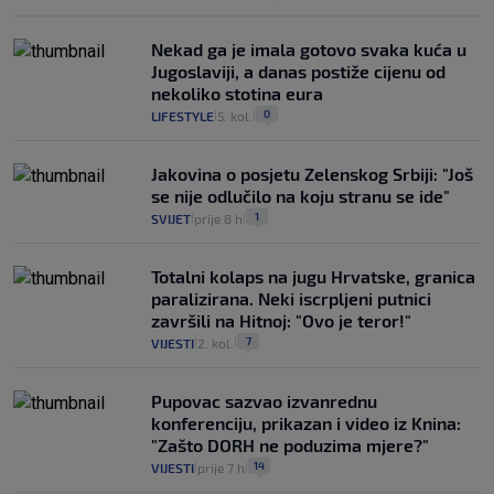
Nekad ga je imala gotovo svaka kuća u
Jugoslaviji, a danas postiže cijenu od
nekoliko stotina eura
0
LIFESTYLE
5. kol.
|
|
Jakovina o posjetu Zelenskog Srbiji: "Još
se nije odlučilo na koju stranu se ide"
1
SVIJET
prije 8 h
|
|
Totalni kolaps na jugu Hrvatske, granica
paralizirana. Neki iscrpljeni putnici
završili na Hitnoj: "Ovo je teror!"
7
VIJESTI
2. kol.
|
|
Pupovac sazvao izvanrednu
konferenciju, prikazan i video iz Knina:
"Zašto DORH ne poduzima mjere?"
14
VIJESTI
prije 7 h
|
|