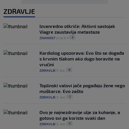
ZDRAVLJE
Izvanredno otkriće: Aktivni sastojak
Viagre zaustavlja metastaze
2
ZNANOST
prije 6 h
|
|
Kardiolog upozorava: Evo što se događa
s krvnim tlakom ako dugo boravite na
vrućini
0
ZDRAVLJE
5. kol.
|
|
Toplinski valovi jače pogađaju žene nego
muškarce. Evo zašto
1
ZDRAVLJE
3. kol.
|
|
Ovo je najnezdravije ulje za kuhanje, a
gotovo svi ga koriste svaki dan
3
ZDRAVLJE
3. kol.
|
|