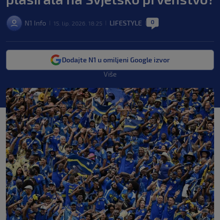
0
N1 Info
LIFESTYLE
15. lip. 2026. 18:25
|
|
|
Dodajte N1 u omiljeni Google izvor
Više