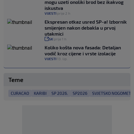
mogu uzeti onoliki brod bez ikakvog
iskustva
VIJESTI
prije 2 h
|
Ekspresan otkaz usred SP-a! Izbornik
smijenjen nakon debakla u prvoj
utakmici
SK
prije 1 h
|
Koliko košta nova fasada: Detaljan
vodič kroz cijene i vrste izolacije
VIJESTI
13. lip.
|
Teme
CURACAO
KARIBI
SP 2026.
SP2026
SVJETSKO NOGOMETN