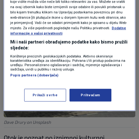
Nizozemske. Prostire se na svega 444
koje vidite možda više neće biti toliko relevantni za vas. Možete se vratiti
na ovaj izbornik kako biste izmijenili svoje odabire ili povukli pristanak u
četvorna kilometra i ima nešto više od 150.000
bilo kojem trenutku klikom na Upravljaj postavkama poveznicu pri dnu
web-stranice [ili plutajuće ikone u donjem lijevom kutu web stranice, ako
stanovnika, piše
Klix.ba
.
je primjenjivo]. Vaši će se odabiri primijeniti kako je opisano u dijelu Web-
mjesto. Za više pojedinosti pogledajte našu Politiku privatnosti.
Dodatne
informacije o vašoj privatnosti
Mi i naši partneri obrađujemo podatke kako bismo pružili
sljedeće:
Korištenje preciznih geolokacijskih podataka. Aktivno skeniranje
karakteristika uređaja za identifikaciju. Pohrana i/ili pristup podacima na
uređaju. Personalizirano oglašavanje i sadržaj, mjerenje oglašavanja i
sadržaja, uvidi u publiku i razvoj usluga.
Popis partnera (dobavljača)
Prikaži svrhe
Prihvaćam
Dave Drury on Unsplash
Otok je poznat po iznimnoj kulturnoj