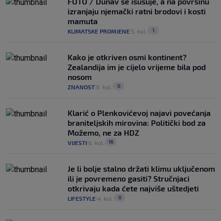
FOTO / Dunav se isušuje, a na površinu
izranjaju njemački ratni brodovi i kosti
mamuta
1
KLIMATSKE PROMJENE
5. kol.
|
|
Kako je otkriven osmi kontinent?
Zealandija im je cijelo vrijeme bila pod
nosom
0
ZNANOST
6. kol.
|
|
Klarić o Plenkovićevoj najavi povećanja
braniteljskih mirovina: Politički bod za
Možemo, ne za HDZ
16
VIJESTI
6. kol.
|
|
Je li bolje stalno držati klimu uključenom
ili je povremeno gasiti? Stručnjaci
otkrivaju kada ćete najviše uštedjeti
0
LIFESTYLE
4. kol.
|
|