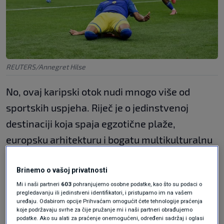
REUTERS/Annegret Hilse
No, ovaj karipski otok nudi mnogo više od
sportskih uspjeha. Riječ je o jedinstvenoj
destinaciji koja spaja egzotične plaže,
europsku arhitekturu i bogatu multikulturalnu
baštinu.
Brinemo o vašoj privatnosti
Smješten u južnom dijelu Karipskog mora,
Mi i naši partneri
603
pohranjujemo osobne podatke, kao što su podaci o
pregledavanju ili jedinstveni identifikatori, i pristupamo im na vašem
nedaleko od obale Venezuele, Curaçao je
uređaju. Odabirom opcije Prihvaćam omogućit ćete tehnologije praćenja
autonomna država unutar Kraljevine
koje podržavaju svrhe za čije pružanje mi i naši partneri obrađujemo
podatke. Ako su alati za praćenje onemogućeni, određeni sadržaj i oglasi