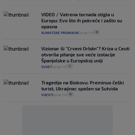
VIDEO / Vatrena tornada stigla u
Europu: Evo što ih pokreće i zašto su
opasna
0
KLIMATSKE PROMJENE
prije 1 h
|
|
Vizionar ili "Crveni Orbán"? Kriza u Ceuti
otvorila pitanje sve veće izolacije
Španjolske u Europskoj uniji
1
SVIJET
prije 1 h
|
|
Tragedija na Biokovu: Preminuo češki
turist, Ukrajinac spašen sa Sutvida
0
VIJESTI
prije 1 h
|
|