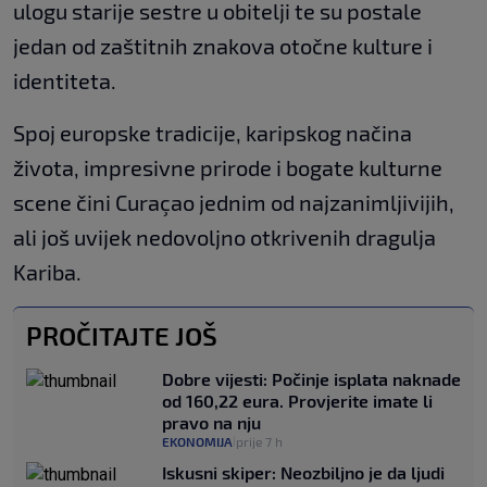
ulogu starije sestre u obitelji te su postale
jedan od zaštitnih znakova otočne kulture i
identiteta.
Spoj europske tradicije, karipskog načina
života, impresivne prirode i bogate kulturne
scene čini Curaçao jednim od najzanimljivijih,
ali još uvijek nedovoljno otkrivenih dragulja
Kariba.
PROČITAJTE JOŠ
Dobre vijesti: Počinje isplata naknade
od 160,22 eura. Provjerite imate li
pravo na nju
EKONOMIJA
prije 7 h
|
Iskusni skiper: Neozbiljno je da ljudi