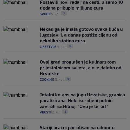
Postavili novi radar na cesti, u samo 10
tjedana prikupio milijune eura
1
SVIJET
5. kol.
|
|
Nekad ga je imala gotovo svaka kuća u
Jugoslaviji, a danas postiže cijenu od
nekoliko stotina eura
0
LIFESTYLE
5. kol.
|
|
Ovaj grad proglašen je kulinarskom
prijestolnicom svijeta, a nije daleko od
Hrvatske
0
COOKING
5. kol.
|
|
Totalni kolaps na jugu Hrvatske, granica
paralizirana. Neki iscrpljeni putnici
završili na Hitnoj: "Ovo je teror!"
8
VIJESTI
2. kol.
|
|
Stariji bračni par otišao na odmor u