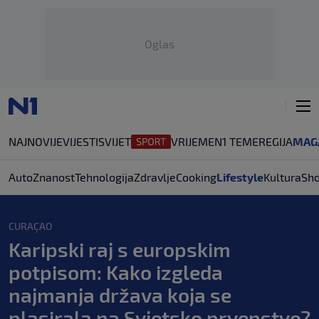
Oglas
NAJNOVIJE
VIJESTI
SVIJET
VRIJEME
N1 TEME
REGIJA
MAG
Auto
Znanost
Tehnologija
Zdravlje
Cooking
Lifestyle
Kultura
Sh
CURAÇAO
Karipski raj s europskim
potpisom: Kako izgleda
najmanja država koja se
plasirala na Svjetsko prvenstvo?