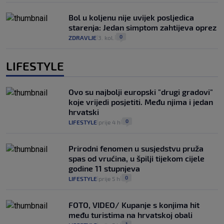
Bol u koljenu nije uvijek posljedica
starenja: Jedan simptom zahtijeva oprez
0
ZDRAVLJE
3. kol.
|
|
LIFESTYLE
Ovo su najbolji europski "drugi gradovi"
koje vrijedi posjetiti. Među njima i jedan
hrvatski
0
LIFESTYLE
prije 4 h
|
|
Prirodni fenomen u susjedstvu pruža
spas od vrućina, u špilji tijekom cijele
godine 11 stupnjeva
0
LIFESTYLE
prije 5 h
|
|
FOTO, VIDEO/ Kupanje s konjima hit
među turistima na hrvatskoj obali