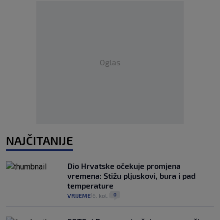
Oglas
NAJČITANIJE
Dio Hrvatske očekuje promjena
vremena: Stižu pljuskovi, bura i pad
temperature
0
VRIJEME
6. kol.
|
|