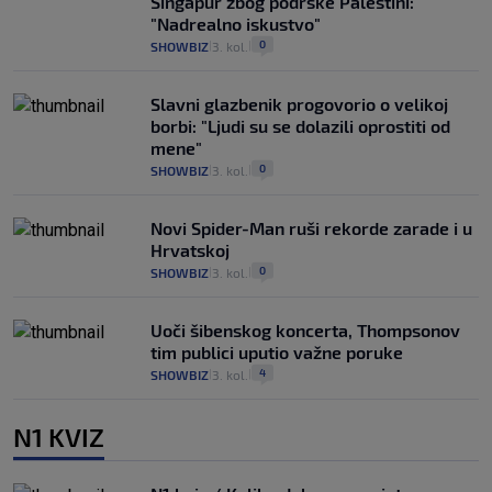
Singapur zbog podrške Palestini:
"Nadrealno iskustvo"
0
SHOWBIZ
3. kol.
|
|
Slavni glazbenik progovorio o velikoj
borbi: "Ljudi su se dolazili oprostiti od
mene"
0
SHOWBIZ
3. kol.
|
|
Novi Spider-Man ruši rekorde zarade i u
Hrvatskoj
0
SHOWBIZ
3. kol.
|
|
Uoči šibenskog koncerta, Thompsonov
tim publici uputio važne poruke
4
SHOWBIZ
3. kol.
|
|
N1 KVIZ