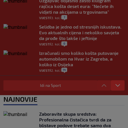
Uzgajivač objasnio zašto kilogram
rajčica košta deset eura: "Nećete ih
vidjeti na akcijama u trgovinama"
7
VIJESTI
3. kol.
|
|
Selidba je jedno od stresnijih iskustava.
Evo aktualnih cijena i nekoliko savjeta
da prođe što lakše i jeftinije
0
VIJESTI
2. kol.
|
|
Izračunali smo koliko košta putovanje
automobilom na Hvar iz Zagreba, a
koliko iz Osijeka
14
VIJESTI
2. kol.
|
|
"Kći je otišla na more, a zaboravila
zdravstvenu iskaznicu". Kakva su prava
Idi na Sport
pacijenata izvan mjesta prebivališta?
1
VIJESTI
1. kol.
NAJNOVIJE
|
|
Provjerili smo "što ćemo onda" ako
Plenković na 15 dana ukine mjere: "Ne bi
Zaboravite skupa sredstva:
se dogodilo ništa. Vlada se zaljubila u te
Profesionalna čistačica tvrdi da za
intervencije"
blistave podove trebate samo dva