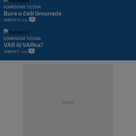
KOMENTAR TJEDNA
Bura u čaši limunade
0
VIJESTI
18. srp.
|
|
KOMENTAR TJEDNA
VAR ili VARka?
4
VIJESTI
11. srp.
|
|
Oglas