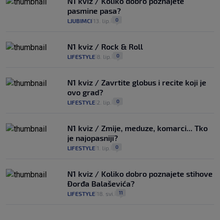
N1 kviz / Koliko dobro poznajete
pasmine pasa?
0
LJUBIMCI
13. lip.
|
|
N1 kviz / Rock & Roll
0
LIFESTYLE
8. lip.
|
|
N1 kviz / Zavrtite globus i recite koji je
ovo grad?
0
LIFESTYLE
2. lip.
|
|
N1 kviz / Zmije, meduze, komarci... Tko
je najopasniji?
0
LIFESTYLE
1. lip.
|
|
N1 kviz / Koliko dobro poznajete stihove
Đorđa Balaševića?
11
LIFESTYLE
18. svi.
|
|