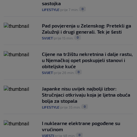
25
VIJESTI
30. srp.
|
|
sastojka
0
LIFESTYLE
prije 7 min.
|
|
Pad povjerenja u Zelenskog: Pretekli ga
Zalužnji i drugi generali. Tek je šesti
0
SVIJET
prije 15 min.
|
|
Cijene na tržištu nekretnina i dalje rastu,
u Njemačkoj opet poskupjeli stanovi i
obiteljske kuće
0
SVIJET
prije 26 min.
|
|
Japanke nisu uvijek najbolji izbor:
Stručnjaci otkrivaju koja je ljetna obuća
bolja za stopala
0
LIFESTYLE
prije 35 min.
|
|
I nuklearne elektrane pogođene su
vrućinom
0
VIJESTI
prije 48 min.
|
|