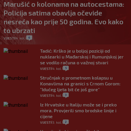
Marušić o kolonama na autocestama:
Policija satima obavlja očevide
nesreća kao prije 50 godina. Evo kako
to ubrzati
6
VIJESTI
4. kol.
|
|
Tadić: Krško je u boljoj poziciji od
nuklearki u Mađarskoj i Rumunjskoj jer
se vodilo računa o važnoj stvari
5
VIJESTI
4. kol.
|
|
Stručnjak o prometnom kolapsu u
Konavlima na granici s Crnom Gorom:
"Idućeg ljeta bit će još gore"
3
VIJESTI
4. kol.
|
|
Iz Hrvatske u Italiju može se i preko
mora. Provjerili smo brodske linije i
cijene
2
VIJESTI
3. kol.
|
|