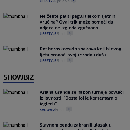
1
LIFESTYLE
prije 5 h
|
|
Ne želite paliti peglu tijekom ljetnih
vrućina? Ovaj trik može pomoći da
odjeća ne izgleda zgužvano
0
LIFESTYLE
5. kol.
|
|
Pet horoskopskih znakova koji bi ovog
ljeta pronaći svoju srodnu dušu
0
LIFESTYLE
5. kol.
|
|
SHOWBIZ
Ariana Grande se nakon turneje povlači
iz javnosti: "Dosta joj je komentara o
izgledu"
0
SHOWBIZ
4. kol.
|
|
Slavnom bendu zabranili ulazak u