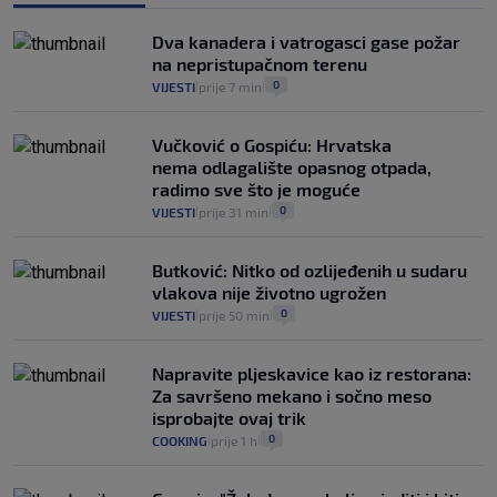
Izračunali smo koliko košta putovanje
automobilom na Hvar iz Zagreba, a
Dva kanadera i vatrogasci gase požar
koliko iz Osijeka
na nepristupačnom terenu
14
VIJESTI
2. kol.
|
|
0
VIJESTI
prije 7 min
|
|
Vučković o Gospiću: Hrvatska
nema odlagalište opasnog otpada,
radimo sve što je moguće
0
VIJESTI
prije 31 min
|
|
Butković: Nitko od ozlijeđenih u sudaru
vlakova nije životno ugrožen
0
VIJESTI
prije 50 min
|
|
Napravite pljeskavice kao iz restorana:
Za savršeno mekano i sočno meso
isprobajte ovaj trik
0
COOKING
prije 1 h
|
|