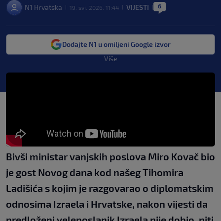
6
N1 Hrvatska
VIJESTI
19. svi. 2026. 11:44
|
|
|
Dodajte N1 u omiljeni Google izvor
Više
Bivši ministar vanjskih poslova Miro Kovač bio
je gost Novog dana kod našeg Tihomira
Ladišića s kojim je razgovarao o diplomatskim
odnosima Izraela i Hrvatske, nakon vijesti da
predloženi veleposlanik Izraela nije dobio, niti