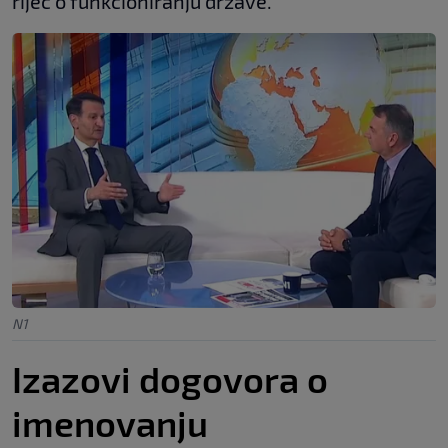
riječ o funkcioniranju države."
N1
Izazovi dogovora o
imenovanju