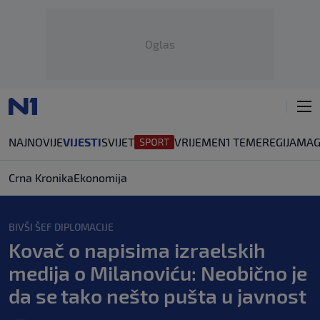
Oglas
NAJNOVIJE
VIJESTI
SVIJET
VRIJEME
N1 TEME
REGIJA
MAG
Crna Kronika
Ekonomija
BIVŠI ŠEF DIPLOMACIJE
Kovač o napisima izraelskih
medija o Milanoviću: Neobično je
da se tako nešto pušta u javnost