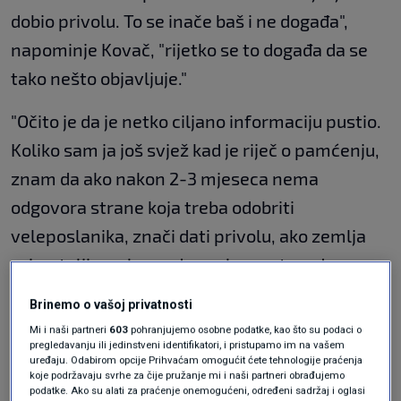
dobio privolu. To se inače baš i ne događa",
napominje Kovač, "rijetko se to događa da se
tako nešto objavljuje."
"Očito je da je netko ciljano informaciju pustio.
Koliko sam ja još svjež kad je riječ o pamćenju,
znam da ako nakon 2-3 mjeseca nema
odgovora strane koja treba odobriti
veleposlanika, znači dati privolu, ako zemlja
primateljica, ako ne da suglasnost, onda se
smatra da se odbija dati tu privolu. U ovom
Brinemo o vašoj privatnosti
slučaju, očito da je neko nezadovoljstvo u
Mi i naši partneri
603
pohranjujemo osobne podatke, kao što su podaci o
pregledavanju ili jedinstveni identifikatori, i pristupamo im na vašem
Izraelu u Ministarstvu vanjskih poslova, u
uređaju. Odabirom opcije Prihvaćam omogućit ćete tehnologije praćenja
dijelu Vlade, dovoljno snažno da se tako nešto
koje podržavaju svrhe za čije pružanje mi i naši partneri obrađujemo
podatke. Ako su alati za praćenje onemogućeni, određeni sadržaj i oglasi