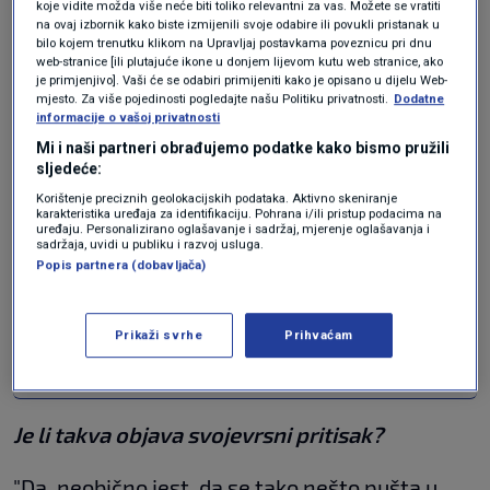
pusti u javnost. I ako hoćete, na taj način s tom
koje vidite možda više neće biti toliko relevantni za vas. Možete se vratiti
na ovaj izbornik kako biste izmijenili svoje odabire ili povukli pristanak u
informacijom je izraelska strana, znači
bilo kojem trenutku klikom na Upravljaj postavkama poveznicu pri dnu
web-stranice [ili plutajuće ikone u donjem lijevom kutu web stranice, ako
Netanyahuova
Vlada, očito, bacila ili dala
je primjenjivo]. Vaši će se odabiri primijeniti kako je opisano u dijelu Web-
mjesto. Za više pojedinosti pogledajte našu Politiku privatnosti.
Dodatne
Milanoviću šansu da objavi priopćenje i da se
informacije o vašoj privatnosti
on tu predstavi kao lijevi suverenist."
Mi i naši partneri obrađujemo podatke kako bismo pružili
sljedeće:
Korištenje preciznih geolokacijskih podataka. Aktivno skeniranje
Times of Israel: Zoran Milanović već
karakteristika uređaja za identifikaciju. Pohrana i/ili pristup podacima na
sedam mjeseci odbija potvrditi novog
uređaju. Personalizirano oglašavanje i sadržaj, mjerenje oglašavanja i
sadržaja, uvidi u publiku i razvoj usluga.
izraelskog veleposlanika
Popis partnera (dobavljača)
VIJESTI
18. svi.
|
Ured predsjednika: Predloženi
veleposlanik Izraela nije dobio, niti će
Prikaži svrhe
Prihvaćam
dobiti, suglasnost Zorana Milanovića
VIJESTI
18. svi.
|
Je li takva objava svojevrsni pritisak?
"Da, neobično jest, da se tako nešto pušta u