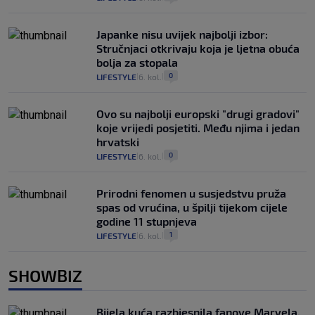
Japanke nisu uvijek najbolji izbor:
Stručnjaci otkrivaju koja je ljetna obuća
bolja za stopala
0
LIFESTYLE
6. kol.
|
|
Ovo su najbolji europski "drugi gradovi"
koje vrijedi posjetiti. Među njima i jedan
hrvatski
0
LIFESTYLE
6. kol.
|
|
Prirodni fenomen u susjedstvu pruža
spas od vrućina, u špilji tijekom cijele
godine 11 stupnjeva
1
LIFESTYLE
6. kol.
|
|
SHOWBIZ
Bijela kuća razbjesnila fanove Marvela,