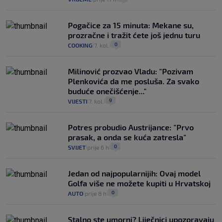
Pogačice za 15 minuta: Mekane su,
prozračne i tražit ćete još jednu turu
0
COOKING
7. kol.
|
|
Milinović prozvao Vladu: "Pozivam
Plenkovića da me posluša. Za svako
buduće onečišćenje..."
9
VIJESTI
7. kol.
|
|
Potres probudio Austrijance: "Prvo
prasak, a onda se kuća zatresla"
0
SVIJET
prije 6 h
|
|
Jedan od najpopularnijih: Ovaj model
Golfa više ne možete kupiti u Hrvatskoj
0
AUTO
prije 8 h
|
|
Stalno ste umorni? Liječnici upozoravaju