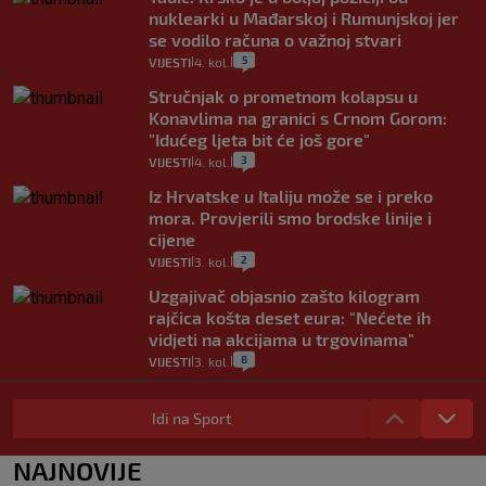
nuklearki u Mađarskoj i Rumunjskoj jer
se vodilo računa o važnoj stvari
5
VIJESTI
4. kol.
|
|
Stručnjak o prometnom kolapsu u
Konavlima na granici s Crnom Gorom:
"Idućeg ljeta bit će još gore"
3
VIJESTI
4. kol.
|
|
Iz Hrvatske u Italiju može se i preko
mora. Provjerili smo brodske linije i
cijene
2
VIJESTI
3. kol.
|
|
Uzgajivač objasnio zašto kilogram
rajčica košta deset eura: "Nećete ih
vidjeti na akcijama u trgovinama"
8
VIJESTI
3. kol.
|
|
Selidba je jedno od stresnijih iskustava.
Evo aktualnih cijena i nekoliko savjeta
Idi na Sport
da prođe što lakše i jeftinije
0
VIJESTI
2. kol.
NAJNOVIJE
|
|