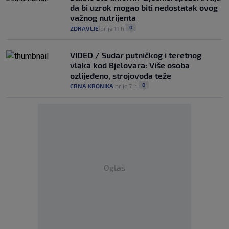
da bi uzrok mogao biti nedostatak ovog
važnog nutrijenta
0
ZDRAVLJE
prije 11 h
|
|
VIDEO / Sudar putničkog i teretnog
vlaka kod Bjelovara: Više osoba
ozlijeđeno, strojovođa teže
0
CRNA KRONIKA
prije 7 h
|
|
Oglas