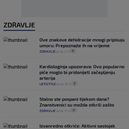
ZDRAVLJE
Ove znakove dehidracije mnogi pripisuju
umoru: Prepoznajte ih na vrijeme
0
ZDRAVLJE
prije 2 h
|
|
Kardiologinja upozorava: Ovo popularno
piće moglo bi pridonijeti začepljenju
arterija
2
LIFESTYLE
prije 10 h
|
|
Stalno ste pospani tijekom dana?
Znanstvenici su možda otkrili zašto
0
ZDRAVLJE
prije 11 h
|
|
Izvanredno otkriće: Aktivni sastojak