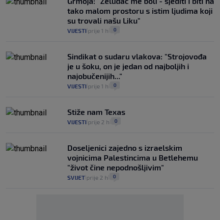
Grmoja: "Želudac me boli - sjediti i biti na
tako malom prostoru s istim ljudima koji
su trovali našu Liku"
0
VIJESTI
prije 1 h
|
|
Sindikat o sudaru vlakova: "Strojovođa
je u šoku, on je jedan od najboljih i
najobučenijih..."
0
VIJESTI
prije 1 h
|
|
Stiže nam Texas
0
VIJESTI
prije 2 h
|
|
Doseljenici zajedno s izraelskim
vojnicima Palestincima u Betlehemu
"život čine nepodnošljivim"
0
SVIJET
prije 2 h
|
|