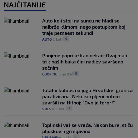
NAJČITANIJE
Auto koji stoji na suncu ne hladi se
najbrže klimom, nego postupkom koji
traje petnaest sekundi
0
AUTO
7. kol.
|
|
Punjene paprike kao nekad: Ovaj mali
trik naših baka čini nadjev savršeno
sočnim
0
COOKING
prije 8 h
|
|
Totalni kolaps na jugu Hrvatske, granica
paralizirana. Neki iscrpljeni putnici
završili na Hitnoj: "Ovo je teror!"
7
VIJESTI
2. kol.
|
|
Toplinski val se vraća: Nakon bure, stižu
pljuskovi i grmljavina
0
VRIJEME
prije 11 h
|
|