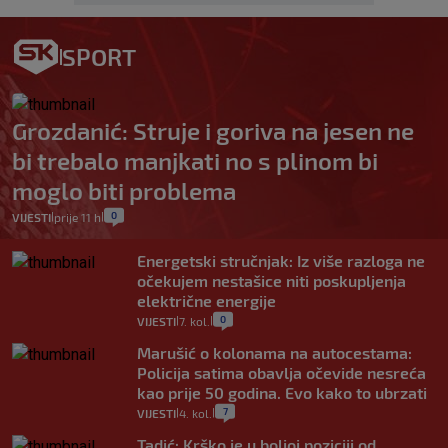
SPORT
Grozdanić: Struje i goriva na jesen ne
bi trebalo manjkati no s plinom bi
moglo biti problema
0
VIJESTI
prije 11 h
|
|
Energetski stručnjak: Iz više razloga ne
očekujem nestašice niti poskupljenja
električne energije
0
VIJESTI
7. kol.
|
|
Marušić o kolonama na autocestama:
Policija satima obavlja očevide nesreća
kao prije 50 godina. Evo kako to ubrzati
7
VIJESTI
4. kol.
|
|
Tadić: Krško je u boljoj poziciji od