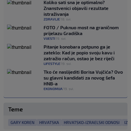
Koliko sati sna je optimalno?
Znanstvenici objavili rezultate
istraživanja
ZDRAVLJE
18. svi.
|
FOTO / Puknuo most na graničnom
prijelazu Gradiška
VIJESTI
19. svi.
|
Pitanje konobara potpuno ga je
zateklo: Kad je popio svoju kavu i
zatražio račun, ostao je bez riječi
LIFESTYLE
19. svi.
|
Tko će naslijediti Borisa Vujčića? Ovo
su glavni kandidati za novog šefa
HNB-a
EKONOMIJA
19. svi.
|
Teme
GARY KOREN
HRVATSKA
HRVATSKO-IZRAELSKI ODNOSI
IZR