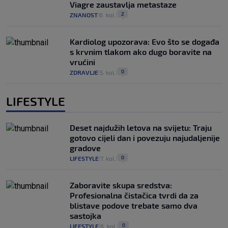
Viagre zaustavlja metastaze
2
ZNANOST
6. kol.
|
|
Kardiolog upozorava: Evo što se događa
s krvnim tlakom ako dugo boravite na
vrućini
0
ZDRAVLJE
5. kol.
|
|
LIFESTYLE
Deset najdužih letova na svijetu: Traju
gotovo cijeli dan i povezuju najudaljenije
gradove
0
LIFESTYLE
7. kol.
|
|
Zaboravite skupa sredstva:
Profesionalna čistačica tvrdi da za
blistave podove trebate samo dva
sastojka
0
LIFESTYLE
6. kol.
|
|