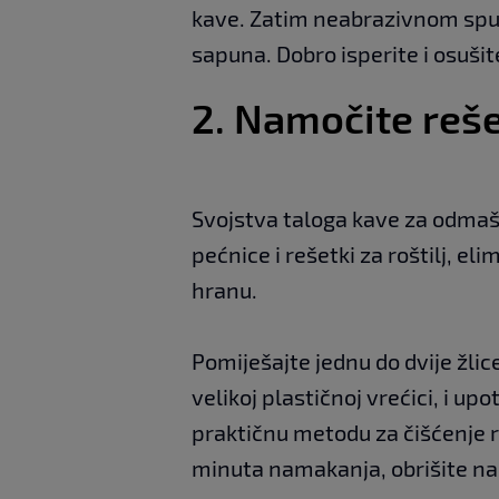
kave. Zatim neabrazivnom spu
sapuna. Dobro isperite i osušit
2. Namočite rešet
Svojstva taloga kave za odmašć
pećnice i rešetki za roštilj, el
hranu.
Pomiješajte jednu do dvije žlic
velikoj plastičnoj vrećici, i u
praktičnu metodu za čišćenje re
minuta namakanja, obrišite na