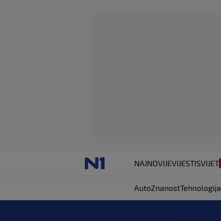
NAJNOVIJE
VIJESTI
SVIJET
Auto
Znanost
Tehnologija