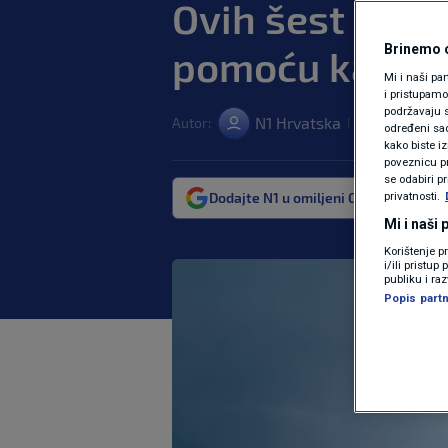
Ovih šest stvar
Brinemo o
pomoću kave
Mi i naši pa
i pristupam
podržavaju s
N1 Hrvatska
Autor:
19. lis. 2023. 1
|
određeni sadr
kako biste i
poveznicu pr
se odabiri p
Dodajte N1 u omiljeni Google izvor
privatnosti.
Mi i naši
Korištenje p
i/ili pristu
publiku i ra
Popis partn