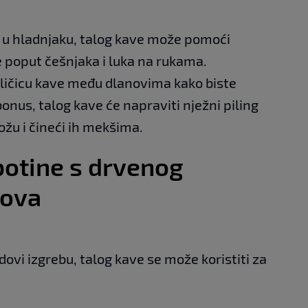
a u hladnjaku, talog kave može pomoći
e poput češnjaka i luka na rukama.
žličicu kave među dlanovima kako biste
onus, talog kave će napraviti nježni piling
ožu i čineći ih mekšima.
botine s drvenog
dova
dovi izgrebu, talog kave se može koristiti za