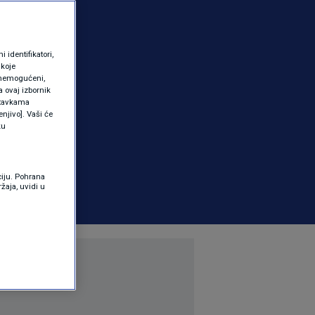
identifikatori,
 koje
 onemogućeni,
a ovaj izbornik
ostavkama
njivo]. Vaši će
ku
ciju. Pohrana
žaja, uvidi u