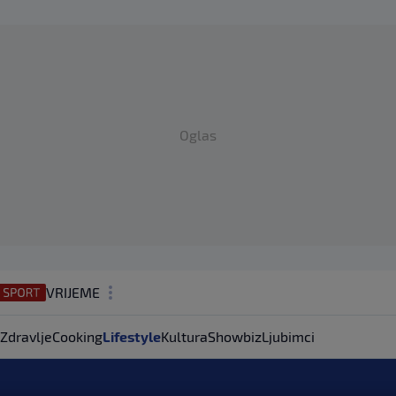
Oglas
VRIJEME
N1 TEME
Zdravlje
Cooking
Lifestyle
Kultura
Showbiz
Ljubimci
REGIJA