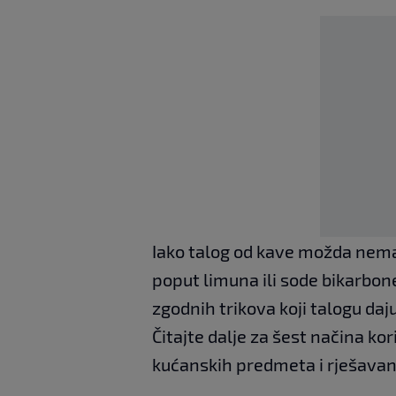
Iako talog od kave možda nema 
poput limuna ili sode bikarbone,
zgodnih trikova koji talogu daju
Čitajte dalje za šest načina ko
kućanskih predmeta i rješavanj