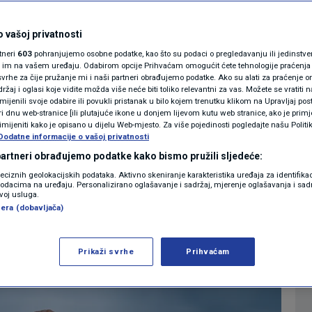
i možete očistiti
MAGAZIN
N1 KOMENTAR
 vašoj privatnosti
rtneri
603
pohranjujemo osobne podatke, kao što su podaci o pregledavanju ili jedinstveni 
KOLUMNE
o im na vašem uređaju. Odabirom opcije Prihvaćam omogućit ćete tehnologije praćenja
vrhe za čije pružanje mi i naši partneri obrađujemo podatke. Ako su alati za praćenje
0
6:59
LIFESTYLE
komentara
|
|
žaj i oglasi koje vidite možda više neće biti toliko relevantni za vas. Možete se vratiti n
N1(DIS)INFO
zmijenili svoje odabire ili povukli pristanak u bilo kojem trenutku klikom na Upravljaj p
i dnu web-stranice [ili plutajuće ikone u donjem lijevom kutu web stranice, ako je primje
KLIMATSKE PROMJENE
rimijeniti kako je opisano u dijelu Web-mjesto. Za više pojedinosti pogledajte našu Politi
Dodatne informacije o vašoj privatnosti
Više
FOTO
 partneri obrađujemo podatke kako bismo pružili sljedeće:
reciznih geolokacijskih podataka. Aktivno skeniranje karakteristika uređaja za identifika
p podacima na uređaju. Personalizirano oglašavanje i sadržaj, mjerenje oglašavanja i sadr
VIDEO
zvoj usluga.
era (dobavljača)
Prikaži svrhe
Prihvaćam