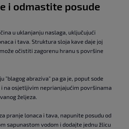
jte i odmastite posude
čina u uklanjanju naslaga, uključujući
naca i tava. Struktura sloja kave daje joj
 može očistiti zagorenu hranu s površine
ju "blagog abraziva" pa ga je, poput sode
k i na osjetljivim neprianjajućim površinama
evanog željeza.
e za pranje lonaca i tava, napunite posudu od
lom sapunastom vodom i dodajte jednu žlicu