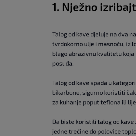
1. Nježno izriba
Talog od kave djeluje na dva na
tvrdokorno ulje i masnoću, iz lo
blago abrazivnu kvalitetu koja
posuđa.
Talog od kave spada u kategori
bikarbone, sigurno koristiti ča
za kuhanje poput teflona ili lij
Da biste koristili talog od kav
jedne trećine do polovice top