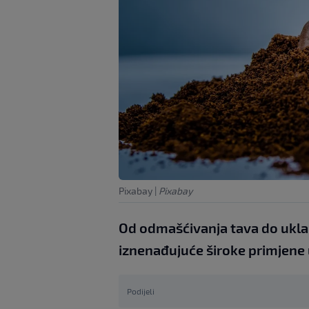
Pixabay
|
Pixabay
Od odmašćivanja tava do ukla
iznenađujuće široke primjene 
Podijeli