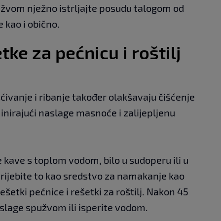
žvom nježno istrljajte posudu talogom od
e kao i obično.
ke za pećnicu i roštilj
ivanje i ribanje također olakšavaju čišćenje
iminirajući naslage masnoće i zalijepljenu
e kave s toplom vodom, bilo u sudoperu ili u
potrijebite to kao sredstvo za namakanje kao
šetki pećnice i rešetki za roštilj. Nakon 45
slage spužvom ili isperite vodom.