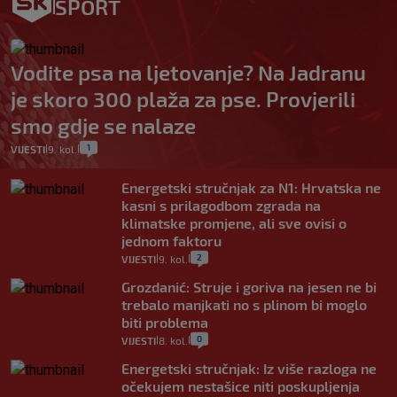
SPORT
Vodite psa na ljetovanje? Na Jadranu
je skoro 300 plaža za pse. Provjerili
smo gdje se nalaze
1
VIJESTI
9. kol.
|
|
Energetski stručnjak za N1: Hrvatska ne
kasni s prilagodbom zgrada na
klimatske promjene, ali sve ovisi o
jednom faktoru
2
VIJESTI
9. kol.
|
|
Grozdanić: Struje i goriva na jesen ne bi
trebalo manjkati no s plinom bi moglo
biti problema
0
VIJESTI
8. kol.
|
|
Energetski stručnjak: Iz više razloga ne
očekujem nestašice niti poskupljenja