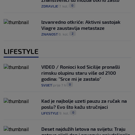
0
ZDRAVLJE
7. kol.
|
|
Izvanredno otkriće: Aktivni sastojak
Viagre zaustavlja metastaze
2
ZNANOST
6. kol.
|
|
LIFESTYLE
VIDEO / Ronioci kod Sicilije pronašli
rimsku olupinu staru više od 2100
godina: "Srce mi je zastalo"
0
SVIJET
prije 7 h
|
|
Kad je najbolje uzeti pauzu za ručak na
poslu? Evo što kažu stručnjaci
0
LIFESTYLE
9. kol.
|
|
Deset najdužih letova na svijetu: Traju
gotovo cijeli dan i povezuju najudaljenije