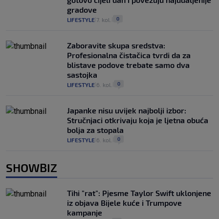
gradove
0
LIFESTYLE
7. kol.
|
|
Zaboravite skupa sredstva:
Profesionalna čistačica tvrdi da za
blistave podove trebate samo dva
sastojka
0
LIFESTYLE
6. kol.
|
|
Japanke nisu uvijek najbolji izbor:
Stručnjaci otkrivaju koja je ljetna obuća
bolja za stopala
0
LIFESTYLE
6. kol.
|
|
SHOWBIZ
Tihi "rat": Pjesme Taylor Swift uklonjene
iz objava Bijele kuće i Trumpove
kampanje