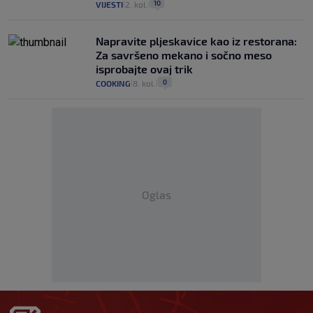
10
VIJESTI
2. kol.
|
|
Napravite pljeskavice kao iz restorana:
Za savršeno mekano i sočno meso
isprobajte ovaj trik
0
COOKING
8. kol.
|
|
Oglas