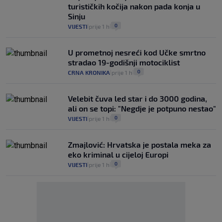
turističkih kočija nakon pada konja u
Sinju
0
VIJESTI
prije 1 h
|
|
U prometnoj nesreći kod Učke smrtno
stradao 19-godišnji motociklist
0
CRNA KRONIKA
prije 1 h
|
|
Velebit čuva led star i do 3000 godina,
ali on se topi: "Negdje je potpuno nestao"
0
VIJESTI
prije 1 h
|
|
Zmajlović: Hrvatska je postala meka za
eko kriminal u cijeloj Europi
0
VIJESTI
prije 1 h
|
|