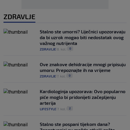
ZDRAVLJE
Stalno ste umorni? Liječnici upozoravaju
da bi uzrok mogao biti nedostatak ovog
važnog nutrijenta
0
ZDRAVLJE
8. kol.
|
|
Ove znakove dehidracije mnogi pripisuju
umoru: Prepoznajte ih na vrijeme
0
ZDRAVLJE
7. kol.
|
|
Kardiologinja upozorava: Ovo popularno
piće moglo bi pridonijeti začepljenju
arterija
2
LIFESTYLE
7. kol.
|
|
Stalno ste pospani tijekom dana?
Znanstvenici su možda otkrili zašto