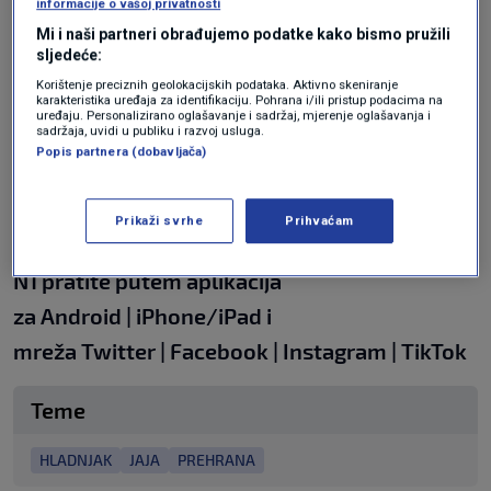
informacije o vašoj privatnosti
Gdje je najbolje držati jaja? Prema Agenciji za
Mi i naši partneri obrađujemo podatke kako bismo pružili
sljedeće:
standarde hrane, jaja je ipak najbolje držati u
Korištenje preciznih geolokacijskih podataka. Aktivno skeniranje
karakteristika uređaja za identifikaciju. Pohrana i/ili pristup podacima na
hladnjaku, no ako prema savjetu ovog chefa
uređaju. Personalizirano oglašavanje i sadržaj, mjerenje oglašavanja i
sadržaja, uvidi u publiku i razvoj usluga.
želite to izbjeći, bitno je da ih držite na nekom
Popis partnera (dobavljača)
hladnom i suhom mjestu, u hladnijoj prostoriji
u kojoj se temperatura ne mijenja naglo.
Prikaži svrhe
Prihvaćam
N1 pratite putem aplikacija
za
Android
|
iPhone/iPad
i
mreža
Twitter
|
Facebook
|
Instagram
|
TikTok
Teme
HLADNJAK
JAJA
PREHRANA