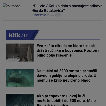
N1 kviz / Koliko dobro poznajete stihove
Đorđa Balaševića?
11
LIFESTYLE
18. svi.
|
|
Evo zašto nikada ne biste trebali
držati ručnike u kupaonici: Postoji i
puno bolje riješenje
Na dubini od 2200 metara pronašli
davno izgubljenu olupinu broda: U
njemu se krilo neviđeno blago
Ako prespavate u ovoj kući
možete dobiti i do 500 eura: Malo
tko izdrži do jutra