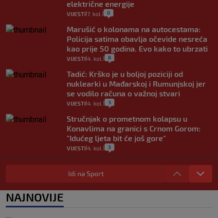
električne energije
0
VIJESTI
7. kol.
|
|
Marušić o kolonama na autocestama:
Policija satima obavlja očevide nesreća
kao prije 50 godina. Evo kako to ubrzati
8
VIJESTI
4. kol.
|
|
Tadić: Krško je u boljoj poziciji od
nuklearki u Mađarskoj i Rumunjskoj jer
se vodilo računa o važnoj stvari
5
VIJESTI
4. kol.
|
|
Stručnjak o prometnom kolapsu u
Konavlima na granici s Crnom Gorom:
"Idućeg ljeta bit će još gore"
3
VIJESTI
4. kol.
|
|
Iz Hrvatske u Italiju može se i preko
mora. Provjerili smo brodske linije i
Idi na Sport
cijene
2
VIJESTI
3. kol.
NAJNOVIJE
|
|
Uzgajivač objasnio zašto kilogram
rajčica košta deset eura: "Nećete ih