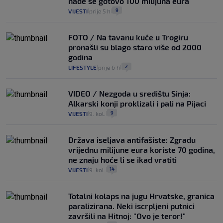
nađe se gotovo 100 milijuna eura
9
VIJESTI
prije 5 h
|
|
FOTO / Na tavanu kuće u Trogiru
pronašli su blago staro više od 2000
godina
2
LIFESTYLE
prije 6 h
|
|
VIDEO / Nezgoda u središtu Sinja:
Alkarski konji proklizali i pali na Pijaci
9
VIJESTI
9. kol.
|
|
Država iseljava antifašiste: Zgradu
vrijednu milijune eura koriste 70 godina,
ne znaju hoće li se ikad vratiti
14
VIJESTI
9. kol.
|
|
Totalni kolaps na jugu Hrvatske, granica
paralizirana. Neki iscrpljeni putnici
završili na Hitnoj: "Ovo je teror!"