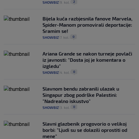
2
SHOWBIZ
9. kol.
|
|
Bijela kuća razbjesnila fanove Marvela,
Spider-Manom promovirali deportacije:
Sramim se!
0
SHOWBIZ
7. kol.
|
|
Ariana Grande se nakon turneje povlači
iz javnosti: "Dosta joj je komentara o
izgledu"
0
SHOWBIZ
4. kol.
|
|
Slavnom bendu zabranili ulazak u
Singapur zbog podrške Palestini:
"Nadrealno iskustvo"
0
SHOWBIZ
3. kol.
|
|
Slavni glazbenik progovorio o velikoj
borbi: "Ljudi su se dolazili oprostiti od
mene"