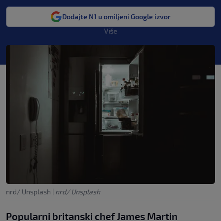
Dodajte N1 u omiljeni Google izvor
Više
nrd/ Unsplash
|
nrd/ Unsplash
Popularni britanski chef James Martin