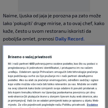
Naime, ljuska od jaja je porozna pa zato može
lako 'pokupiti' druge mirise, a to ovaj chef, kako
kaže, često u svom restoranu iskoristi da
poboljša omlet, prenosi
Daily Record.
"Kad imam npr. tartufe, stavim ih u zdjelu s
Brinemo o vašoj privatnosti
rižom i na vrh stavim jaja pa sve poklopim
Mi i naši partneri
603
pohranjujemo osobne podatke, kao što su podaci o
pregledavanju ili jedinstveni identifikatori, i pristupamo im na vašem
prozirnom folijom i ostavim preko noći. Kad
uređaju. Odabirom opcije Prihvaćam omogućit ćete tehnologije praćenja
koje podržavaju svrhe za čije pružanje mi i naši partneri obrađujemo
ujutro razbijem ta jaja koja su stajala pokraj
podatke. Ako su alati za praćenje onemogućeni, određeni sadržaj i oglasi
tartufa i samo s njima napravim kajganu, ona
koje vidite možda više neće biti toliko relevantni za vas. Možete se vratiti
na ovaj izbornik kako biste izmijenili svoje odabire ili povukli pristanak u
će imati okus kao da je napravljena s
bilo kojem trenutku klikom na Upravljaj postavkama poveznicu pri dnu
web-stranice [ili plutajuće ikone u donjem lijevom kutu web stranice, ako
tartufima", rekao je James za Express.
je primjenjivo]. Vaši će se odabiri primijeniti kako je opisano u dijelu Web-
mjesto. Za više pojedinosti pogledajte našu Politiku privatnosti.
Dodatne