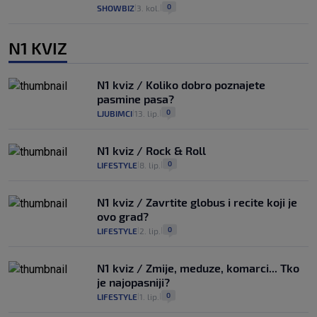
0
SHOWBIZ
3. kol.
|
|
N1 KVIZ
N1 kviz / Koliko dobro poznajete
pasmine pasa?
0
LJUBIMCI
13. lip.
|
|
N1 kviz / Rock & Roll
0
LIFESTYLE
8. lip.
|
|
N1 kviz / Zavrtite globus i recite koji je
ovo grad?
0
LIFESTYLE
2. lip.
|
|
N1 kviz / Zmije, meduze, komarci... Tko
je najopasniji?
0
LIFESTYLE
1. lip.
|
|