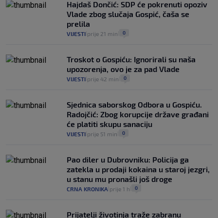
Hajdaš Dončić: SDP će pokrenuti opoziv
vidjeti na akcijama u trgovinama"
Vlade zbog slučaja Gospić, čaša se
8
VIJESTI
3. kol.
|
|
prelila
0
VIJESTI
prije 21 min
|
|
Troskot o Gospiću: Ignorirali su naša
upozorenja, ovo je za pad Vlade
0
VIJESTI
prije 42 min
|
|
Sjednica saborskog Odbora u Gospiću.
Radojčić: Zbog korupcije države građani
će platiti skupu sanaciju
0
VIJESTI
prije 51 min
|
|
Pao diler u Dubrovniku: Policija ga
zatekla u prodaji kokaina u staroj jezgri,
u stanu mu pronašli još droge
0
CRNA KRONIKA
prije 1 h
|
|
Prijatelji životinja traže zabranu