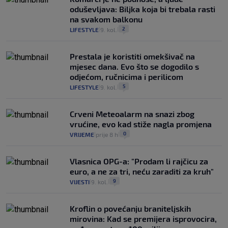
oduševljava: Biljka koja bi trebala rasti
na svakom balkonu
2
LIFESTYLE
9. kol.
|
|
Prestala je koristiti omekšivač na
mjesec dana. Evo što se dogodilo s
odjećom, ručnicima i perilicom
5
LIFESTYLE
9. kol.
|
|
Crveni Meteoalarm na snazi zbog
vrućine, evo kad stiže nagla promjena
0
VRIJEME
prije 8 h
|
|
Vlasnica OPG-a: "Prodam li rajčicu za
euro, a ne za tri, neću zaraditi za kruh"
9
VIJESTI
9. kol.
|
|
Kroflin o povećanju braniteljskih
mirovina: Kad se premijera isprovocira,