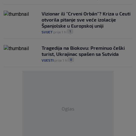
Vizionar ili "Crveni Orbán"? Kriza u Ceuti
otvorila pitanje sve veće izolacije
Španjolske u Europskoj uniji
1
SVIJET
prije 1 h
|
|
Tragedija na Biokovu: Preminuo češki
turist, Ukrajinac spašen sa Sutvida
0
VIJESTI
prije 1 h
|
|
Oglas