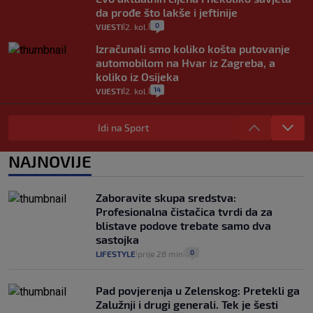
da prođe što lakše i jeftinije
0
VIJESTI
2. kol.
|
|
Izračunali smo koliko košta putovanje
automobilom na Hvar iz Zagreba, a
koliko iz Osijeka
14
VIJESTI
2. kol.
|
|
"Kći je otišla na more, a zaboravila
zdravstvenu iskaznicu". Kakva su prava
Idi na Sport
pacijenata izvan mjesta prebivališta?
1
VIJESTI
1. kol.
NAJNOVIJE
|
|
Provjerili smo "što ćemo onda" ako
Plenković na 15 dana ukine mjere: "Ne bi
Zaboravite skupa sredstva:
se dogodilo ništa. Vlada se zaljubila u te
Profesionalna čistačica tvrdi da za
intervencije"
blistave podove trebate samo dva
25
VIJESTI
30. srp.
|
|
sastojka
0
LIFESTYLE
prije 28 min
|
|
Pad povjerenja u Zelenskog: Pretekli ga
Zalužnji i drugi generali. Tek je šesti