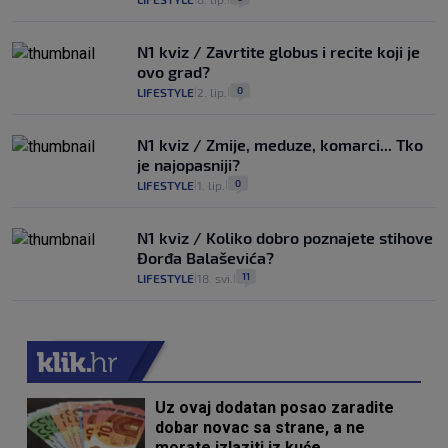
N1 kviz / Zavrtite globus i recite koji je
ovo grad?
0
LIFESTYLE
2. lip.
|
|
N1 kviz / Zmije, meduze, komarci... Tko
je najopasniji?
0
LIFESTYLE
1. lip.
|
|
N1 kviz / Koliko dobro poznajete stihove
Đorđa Balaševića?
11
LIFESTYLE
18. svi.
|
|
Uz ovaj dodatan posao zaradite
dobar novac sa strane, a ne
morate izlaziti iz kuće