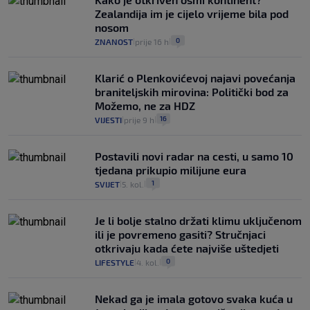
Zealandija im je cijelo vrijeme bila pod
nosom
0
ZNANOST
prije 16 h
|
|
Klarić o Plenkovićevoj najavi povećanja
braniteljskih mirovina: Politički bod za
Možemo, ne za HDZ
16
VIJESTI
prije 9 h
|
|
Postavili novi radar na cesti, u samo 10
tjedana prikupio milijune eura
1
SVIJET
5. kol.
|
|
Je li bolje stalno držati klimu uključenom
ili je povremeno gasiti? Stručnjaci
otkrivaju kada ćete najviše uštedjeti
0
LIFESTYLE
4. kol.
|
|
Nekad ga je imala gotovo svaka kuća u