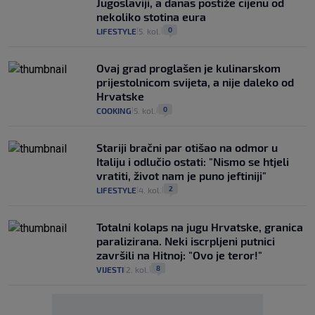
Jugoslaviji, a danas postiže cijenu od
nekoliko stotina eura
0
LIFESTYLE
5. kol.
|
|
Ovaj grad proglašen je kulinarskom
prijestolnicom svijeta, a nije daleko od
Hrvatske
0
COOKING
5. kol.
|
|
Stariji bračni par otišao na odmor u
Italiju i odlučio ostati: "Nismo se htjeli
vratiti, život nam je puno jeftiniji"
2
LIFESTYLE
4. kol.
|
|
Totalni kolaps na jugu Hrvatske, granica
paralizirana. Neki iscrpljeni putnici
završili na Hitnoj: "Ovo je teror!"
8
VIJESTI
2. kol.
|
|