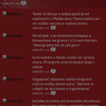
6
VIJESTI
4. kol.
|
|
Tadić: Krško je u boljoj poziciji od
nuklearki u Mađarskoj i Rumunjskoj jer
se vodilo računa o važnoj stvari
5
VIJESTI
4. kol.
|
|
Stručnjak o prometnom kolapsu u
Konavlima na granici s Crnom Gorom:
"Idućeg ljeta bit će još gore"
3
VIJESTI
4. kol.
|
|
Iz Hrvatske u Italiju može se i preko
mora. Provjerili smo brodske linije i
cijene
2
VIJESTI
3. kol.
|
|
Uzgajivač objasnio zašto kilogram
rajčica košta deset eura: "Nećete ih
vidjeti na akcijama u trgovinama"
7
VIJESTI
3. kol.
|
|
Selidba je jedno od stresnijih iskustava.
Evo aktualnih cijena i nekoliko savjeta