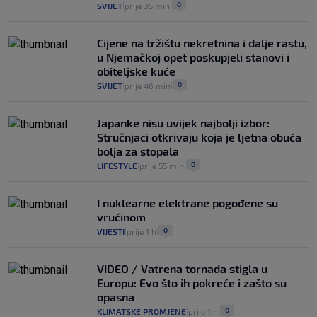
0
SVIJET
prije 35 min
|
|
Cijene na tržištu nekretnina i dalje rastu,
u Njemačkoj opet poskupjeli stanovi i
obiteljske kuće
0
SVIJET
prije 46 min
|
|
Japanke nisu uvijek najbolji izbor:
Stručnjaci otkrivaju koja je ljetna obuća
bolja za stopala
0
LIFESTYLE
prije 55 min
|
|
I nuklearne elektrane pogođene su
vrućinom
0
VIJESTI
prije 1 h
|
|
VIDEO / Vatrena tornada stigla u
Europu: Evo što ih pokreće i zašto su
opasna
0
KLIMATSKE PROMJENE
prije 1 h
|
|