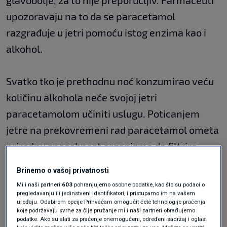
upozoravaju na to da se paracetamol
razgrađuje u jetri pomoću istog enzima kao i
alkohol.
Svatko tko je prethodnu noć konzumirao veću
količinu alkohola neće svojoj jetri
paracetamolom učiniti uslugu. Poticanjem
jetre na prekovremeni rad paracetamol ometa
prirodnu sposobnost organizma da filtrira
alkohol iz sustava, tvrde njemački farmakolozi.
Brinemo o vašoj privatnosti
I dok stručnjaci američke klinike Mayo kažu da
Mi i naši partneri
603
pohranjujemo osobne podatke, kao što su podaci o
je "vrijeme jedini siguran lijek za mamurluk",
pregledavanju ili jedinstveni identifikatori, i pristupamo im na vašem
uređaju. Odabirom opcije Prihvaćam omogućit ćete tehnologije praćenja
ipak postoji nekoliko stvari koje možete učiniti
koje podržavaju svrhe za čije pružanje mi i naši partneri obrađujemo
podatke. Ako su alati za praćenje onemogućeni, određeni sadržaj i oglasi
da biste se osjećali bolje.