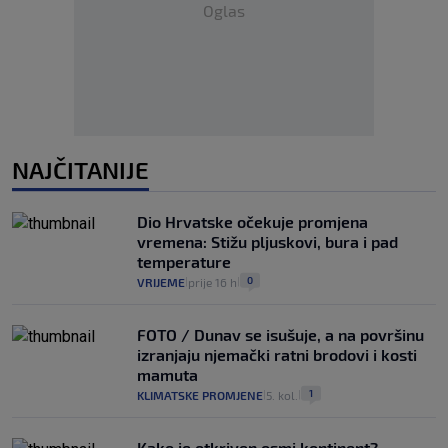
Oglas
NAJČITANIJE
Dio Hrvatske očekuje promjena
vremena: Stižu pljuskovi, bura i pad
temperature
0
VRIJEME
prije 16 h
|
|
FOTO / Dunav se isušuje, a na površinu
izranjaju njemački ratni brodovi i kosti
mamuta
1
KLIMATSKE PROMJENE
5. kol.
|
|
Kako je otkriven osmi kontinent?