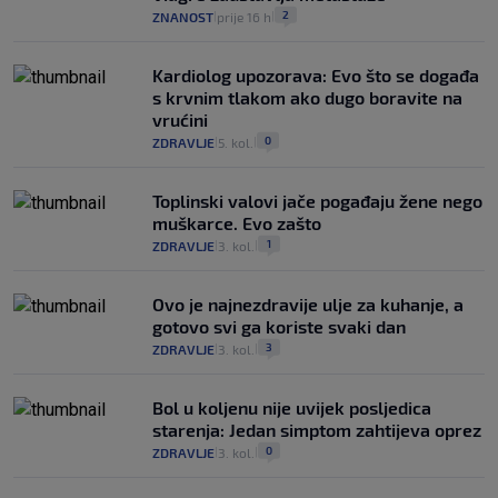
2
ZNANOST
prije 16 h
|
|
Kardiolog upozorava: Evo što se događa
s krvnim tlakom ako dugo boravite na
vrućini
0
ZDRAVLJE
5. kol.
|
|
Toplinski valovi jače pogađaju žene nego
muškarce. Evo zašto
1
ZDRAVLJE
3. kol.
|
|
Ovo je najnezdravije ulje za kuhanje, a
gotovo svi ga koriste svaki dan
3
ZDRAVLJE
3. kol.
|
|
Bol u koljenu nije uvijek posljedica
starenja: Jedan simptom zahtijeva oprez
0
ZDRAVLJE
3. kol.
|
|