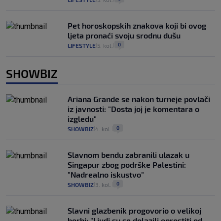
Pet horoskopskih znakova koji bi ovog
ljeta pronaći svoju srodnu dušu
0
LIFESTYLE
5. kol.
|
|
SHOWBIZ
Ariana Grande se nakon turneje povlači
iz javnosti: "Dosta joj je komentara o
izgledu"
0
SHOWBIZ
4. kol.
|
|
Slavnom bendu zabranili ulazak u
Singapur zbog podrške Palestini:
"Nadrealno iskustvo"
0
SHOWBIZ
3. kol.
|
|
Slavni glazbenik progovorio o velikoj
borbi: "Ljudi su se dolazili oprostiti od