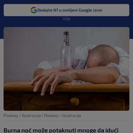
Dodajte N1 u omiljeni Google izvor
Više
Pixabay / Ilustracija
|
Pixabay / Ilustracija
Burna noć može potaknuti mnoge da idući