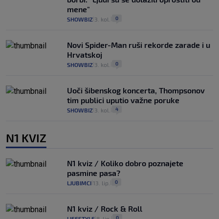
mene"
0
SHOWBIZ
3. kol.
|
|
Novi Spider-Man ruši rekorde zarade i u
Hrvatskoj
0
SHOWBIZ
3. kol.
|
|
Uoči šibenskog koncerta, Thompsonov
tim publici uputio važne poruke
4
SHOWBIZ
3. kol.
|
|
N1 KVIZ
N1 kviz / Koliko dobro poznajete
pasmine pasa?
0
LJUBIMCI
13. lip.
|
|
N1 kviz / Rock & Roll
0
LIFESTYLE
8. lip.
|
|