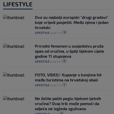
LIFESTYLE
Ovo su najbolji europski "drugi gradovi"
koje vrijedi posjetiti. Među njima i jedan
hrvatski
0
LIFESTYLE
prije 4 h
|
|
Prirodni fenomen u susjedstvu pruža
spas od vrućina, u špilji tijekom cijele
godine 11 stupnjeva
0
LIFESTYLE
prije 5 h
|
|
FOTO, VIDEO/ Kupanje s konjima hit
među turistima na hrvatskoj obali
1
LIFESTYLE
prije 5 h
|
|
Ne želite paliti peglu tijekom ljetnih
vrućina? Ovaj trik može pomoći da
odjeća ne izgleda zgužvano
0
LIFESTYLE
5. kol.
|
|