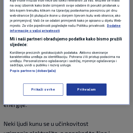
koje vidite možda više neće biti toliko relevantni za vas. Možete se vratiti
na ovaj izbornik kako biste izmijenili svoje odabire ili povukli pristanak u
bilo kojem trenutku klikom na Upravljaj postavkama poveznicu pri dnu
web-stranice [ili plutajuće ikone u donjem lijevom kutu web stranice, ako
Možete, primjerice uzeti tablete protiv bolova
je primjenjivo]. Vaši će se odabiri primijeniti kako je opisano u dijelu Web-
mjesto. Za više pojedinosti pogledajte našu Politiku privatnosti.
Dodatne
s drugim aktivnim sastojkom, poput
informacije o vašoj privatnosti
ibuprofena.
Mi i naši partneri obrađujemo podatke kako bismo pružili
sljedeće:
Korištenje preciznih geolokacijskih podataka. Aktivno skeniranje
Izgubljene minerale pokušajte nadoknaditi
karakteristika uređaja za identifikaciju. Pohrana i/ili pristup podacima na
uređaju. Personalizirano oglašavanje i sadržaj, mjerenje oglašavanja i
bananama, mineralnom vodom ili voćnim
sadržaja, uvidi u publiku i razvoj usluga.
Popis partnera (dobavljača)
sokovima. Slane namirnice ili one bogate
ugljikohidratima poput pereca, tosta ili
Prikaži svrhe
Prihvaćam
krekera, pomoći će vam da nadoknadite dio
energije.
Neki ljudi kunu se u učinkovitost
uzimanja elektrolita, a ponekad to čine i