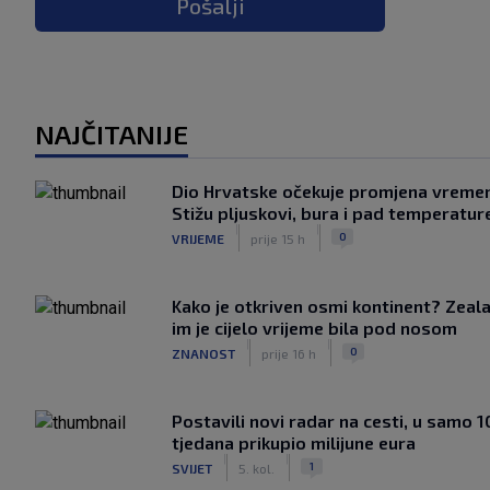
Pošalji
NAJČITANIJE
Dio Hrvatske očekuje promjena vreme
Stižu pljuskovi, bura i pad temperatur
|
|
0
VRIJEME
prije 15 h
Kako je otkriven osmi kontinent? Zeala
im je cijelo vrijeme bila pod nosom
|
|
0
ZNANOST
prije 16 h
Postavili novi radar na cesti, u samo 1
tjedana prikupio milijune eura
|
|
1
SVIJET
5. kol.