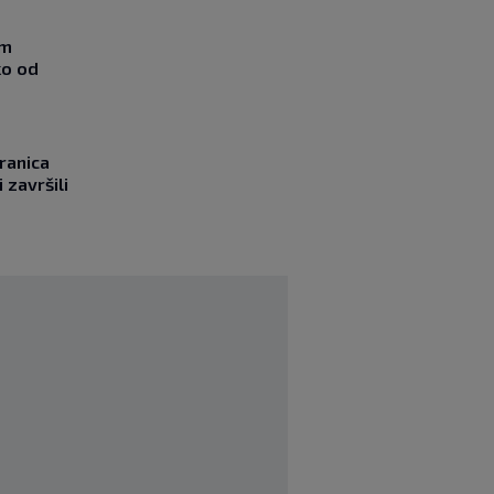
om
ko od
ranica
 završili