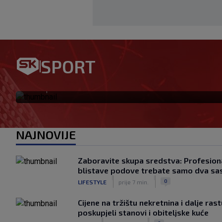
SPORT
Ovo se Hajduku nije dogodilo
|
SK
prije 2 h
NAJNOVIJE
Zaboravite skupa sredstva: Profesiona
blistave podove trebate samo dva sa
|
|
0
LIFESTYLE
prije 7 min.
Cijene na tržištu nekretnina i dalje ras
poskupjeli stanovi i obiteljske kuće
|
|