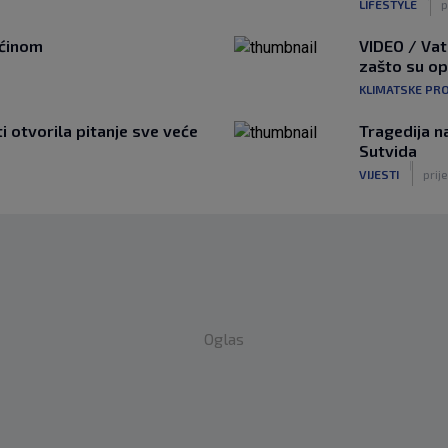
LIFESTYLE
p
ućinom
VIDEO / Vat
zašto su o
KLIMATSKE PR
ti otvorila pitanje sve veće
Tragedija n
Sutvida
|
VIJESTI
prije
Oglas