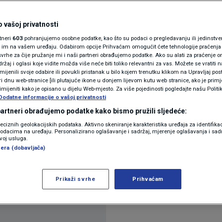
 borite protiv
N1(DIS)INFO
KLIMATSKE PROMJENE
 vašoj privatnosti
a
rtneri
603
pohranjujemo osobne podatke, kao što su podaci o pregledavanju ili jedinstveni 
FOTO
o im na vašem uređaju. Odabirom opcije Prihvaćam omogućit ćete tehnologije praćenja
vrhe za čije pružanje mi i naši partneri obrađujemo podatke. Ako su alati za praćenje
ara
žaj i oglasi koje vidite možda više neće biti toliko relevantni za vas. Možete se vratiti n
VIDEO
zmijenili svoje odabire ili povukli pristanak u bilo kojem trenutku klikom na Upravljaj p
i dnu web-stranice [ili plutajuće ikone u donjem lijevom kutu web stranice, ako je primje
rimijeniti kako je opisano u dijelu Web-mjesto. Za više pojedinosti pogledajte našu Politi
Dodatne informacije o vašoj privatnosti
 partneri obrađujemo podatke kako bismo pružili sljedeće:
reciznih geolokacijskih podataka. Aktivno skeniranje karakteristika uređaja za identifika
p podacima na uređaju. Personalizirano oglašavanje i sadržaj, mjerenje oglašavanja i sadr
zvoj usluga.
ožele brz lijek za neumoljivu glavobolju izazvanu
era (dobavljača)
Prikaži svrhe
Prihvaćam