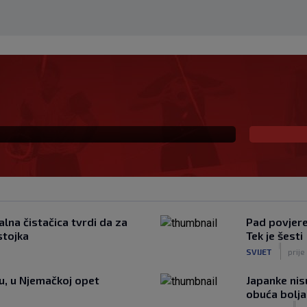
 već šest godina
lna čistačica tvrdi da za
Pad povjeren
stojka
Tek je šesti
|
SVIJET
prije
tu, u Njemačkoj opet
Japanke nisu
obuća bolja
|