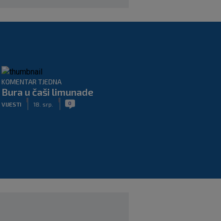
KOMENTAR TJEDNA
Bura u čaši limunade
|
|
0
VIJESTI
18. srp.