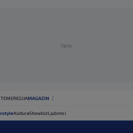
Oglas
 TEME
REGIJA
MAGAZIN
N1 KOMENTAR
estyle
Kultura
Showbiz
Ljubimci
KOLUMNE