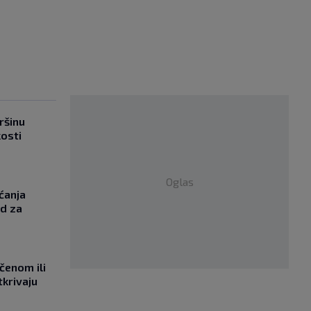
ršinu
kosti
Oglas
ćanja
od za
učenom ili
tkrivaju