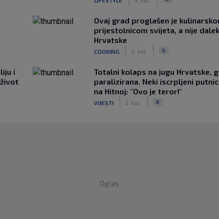
Ovaj grad proglašen je kulinarsk
prijestolnicom svijeta, a nije dale
Hrvatske
|
|
0
COOKING
5. kol.
iju i
Totalni kolaps na jugu Hrvatske, g
 život
paralizirana. Neki iscrpljeni putnici
na Hitnoj: "Ovo je teror!"
|
|
8
VIJESTI
2. kol.
Oglas