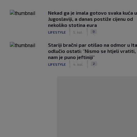
Nekad ga je imala gotovo svaka kuća u
Jugoslaviji, a danas postiže cijenu od
nekoliko stotina eura
|
|
0
LIFESTYLE
5. kol.
Stariji bračni par otišao na odmor u Ital
odlučio ostati: "Nismo se htjeli vratiti,
nam je puno jeftiniji"
|
|
2
LIFESTYLE
4. kol.