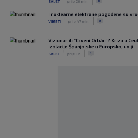
0
SVIJET
prije 26 min.
I nuklearne elektrane pogođene su vr
|
|
0
VIJESTI
prije 47 min.
Vizionar ili "Crveni Orbán"? Kriza u Ceu
izolacije Španjolske u Europskoj uniji
|
|
1
SVIJET
prije 1 h