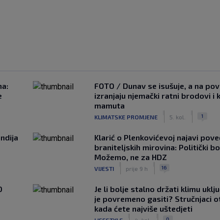
na:
FOTO / Dunav se isušuje, a na pov
e
izranjaju njemački ratni brodovi i 
mamuta
|
|
1
KLIMATSKE PROMJENE
5. kol.
ndija
Klarić o Plenkovićevoj najavi pove
braniteljskih mirovina: Politički b
Možemo, ne za HDZ
|
|
16
VIJESTI
prije 9 h
0
Je li bolje stalno držati klimu uklj
je povremeno gasiti? Stručnjaci o
kada ćete najviše uštedjeti
|
|
0
LIFESTYLE
4. kol.