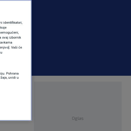
identifikatori,
 koje
 onemogućeni,
a ovaj izbornik
ostavkama
njivo]. Vaši će
ku
ciju. Pohrana
žaja, uvidi u
Oglas