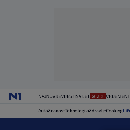
NAJNOVIJE
VIJESTI
SVIJET
VRIJEME
N1
Auto
Znanost
Tehnologija
Zdravlje
Cooking
Lif