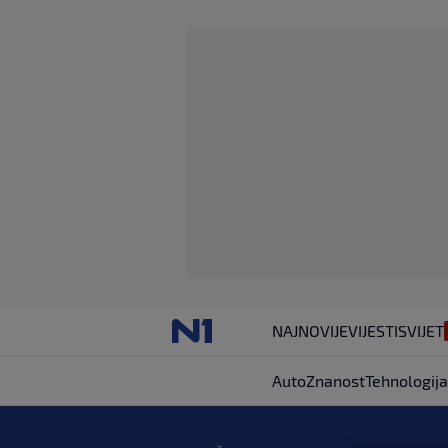
NAJNOVIJE
VIJESTI
SVIJET
Auto
Znanost
Tehnologija