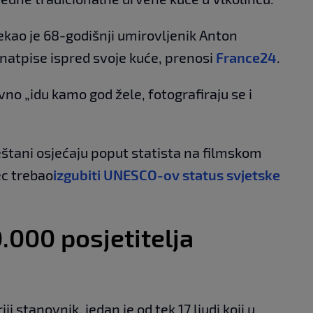
rekao je 68-godišnji umirovljenik Anton
natpise ispred svoje kuće, prenosi
France24
.
no „idu kamo god žele, fotografiraju se i
ještani osjećaju poput statista na filmskom
ec trebao
izgubiti UNESCO-ov status svjetske
0.000 posjetitelja
ji stanovnik, jedan je od tek 17 ljudi koji u