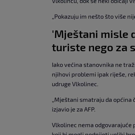
Vlkolincu, dok se neki običaji vi
„Pokazuju im nešto što više nij
'Mještani misle d
turiste nego za 
Iako većina stanovnika ne traž
njihovi problemi ipak riješe, r
udruge Vlkolinec.
„Mještani smatraju da općina či
izjavio je za AFP.
Vlkolinec nema odgovarajuće pr
koji bi mogli podnijeti veliki bro