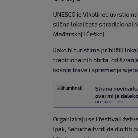
UNESCO je Vlkolinec uvrstio na
slična lokaliteta s tradiciona
Mađarskoj i Češkoj.
Kako bi turistima približili lok
tradicionalnih obrta, od šivan
košnje trave i spremanja sijen
Strana novinarka
ovaj mi je daleko
LIFESTYLE
5. srp.
|
Organiziraju se i festivali žetv
Ipak, Sabucha tvrdi da dio tih p