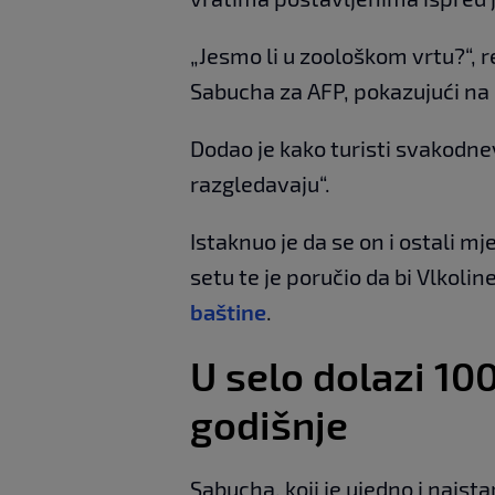
„Jesmo li u zoološkom vrtu?“, 
Sabucha za AFP, pokazujući na 
Dodao je kako turisti svakodnev
razgledavaju“.
Istaknuo je da se on i ostali m
setu te je poručio da bi Vlkolin
baštine
.
U selo dolazi 10
godišnje
Sabucha, koji je ujedno i najstari