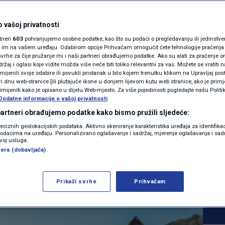
MAGAZIN
tanovnika raste
N1 KOMENTAR
 vašoj privatnosti
rtneri
603
pohranjujemo osobne podatke, kao što su podaci o pregledavanju ili jedinstveni 
 "Izbrišite nas s
KOLUMNE
o im na vašem uređaju. Odabirom opcije Prihvaćam omogućit ćete tehnologije praćenja
vrhe za čije pružanje mi i naši partneri obrađujemo podatke. Ako su alati za praćenje
žaj i oglasi koje vidite možda više neće biti toliko relevantni za vas. Možete se vratiti n
, živimo kao u
N1(DIS)INFO
zmijenili svoje odabire ili povukli pristanak u bilo kojem trenutku klikom na Upravljaj p
i dnu web-stranice [ili plutajuće ikone u donjem lijevom kutu web stranice, ako je primje
KLIMATSKE PROMJENE
rimijeniti kako je opisano u dijelu Web-mjesto. Za više pojedinosti pogledajte našu Politi
Dodatne informacije o vašoj privatnosti
FOTO
 partneri obrađujemo podatke kako bismo pružili sljedeće:
0
MAGAZIN
komentara
reciznih geolokacijskih podataka. Aktivno skeniranje karakteristika uređaja za identifika
|
p podacima na uređaju. Personalizirano oglašavanje i sadržaj, mjerenje oglašavanja i sadr
VIDEO
zvoj usluga.
era (dobavljača)
Više
Prikaži svrhe
Prihvaćam