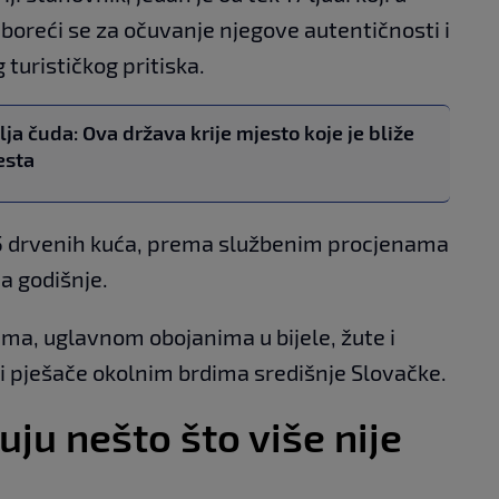
, boreći se za očuvanje njegove autentičnosti i
turističkog pritiska.
ja čuda: Ova država krije mjesto koje je bliže
esta
 45 drvenih kuća, prema službenim procjenama
ja godišnje.
ama, uglavnom obojanima u bijele, žute i
li pješače okolnim brdima središnje Slovačke.
uju nešto što više nije