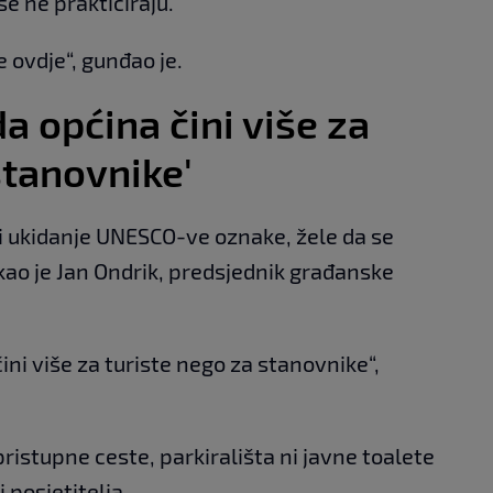
še ne prakticiraju.
e ovdje“, gunđao je.
a općina čini više za
stanovnike'
i ukidanje UNESCO-ve oznake, žele da se
ekao je Jan Ondrik, predsjednik građanske
ni više za turiste nego za stanovnike“,
istupne ceste, parkirališta ni javne toalete
j posjetitelja.