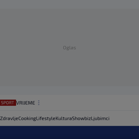
Oglas
VRIJEME
N1 TEME
Zdravlje
Cooking
Lifestyle
Kultura
Showbiz
Ljubimci
REGIJA