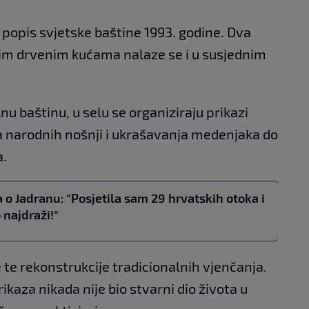
 popis svjetske baštine 1993. godine. Dva
lnim drvenim kućama nalaze se i u susjednim
alnu baštinu, u selu se organiziraju prikazi
ja narodnih nošnji i ukrašavanja medenjaka do
a.
 o Jadranu: "Posjetila sam 29 hrvatskih otoka i
 najdraži!"
e te rekonstrukcije tradicionalnih vjenčanja.
rikaza nikada nije bio stvarni dio života u