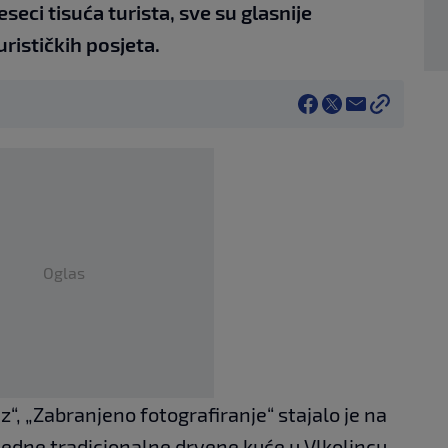
seci tisuća turista, sve su glasnije
rističkih posjeta.
Oglas
z“, „Zabranjeno fotografiranje“ stajalo je na
edne tradicionalne drvene kuće u Vlkolincu.