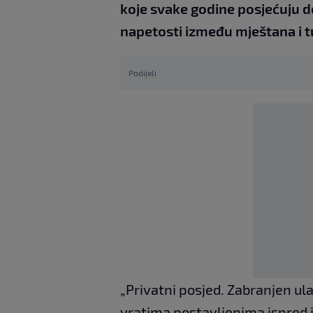
koje svake godine posjećuju de
napetosti između mještana i tu
Podijeli
„Privatni posjed. Zabranjen ula
vratima postavljenima ispred j