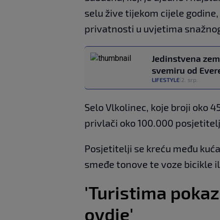
selu žive tijekom cijele godine
privatnosti u uvjetima snažnog 
Jedinstvena zeml
svemiru od Ever
LIFESTYLE
2. srp.
|
Selo Vlkolinec, koje broji oko
privlači oko 100.000 posjetitel
Posjetitelji se kreću među kuć
smeđe tonove te voze bicikle i
'Turistima pokaz
ovdje'