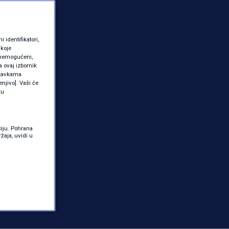
identifikatori,
 koje
 onemogućeni,
a ovaj izbornik
ostavkama
njivo]. Vaši će
ku
ciju. Pohrana
žaja, uvidi u