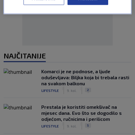
Oglas
NAJČITANIJE
Komarci je ne podnose, a ljude
oduševljava: Biljka koja bi trebala rasti
na svakom balkonu
|
|
2
LIFESTYLE
9. kol.
Prestala je koristiti omekšivač na
mjesec dana. Evo što se dogodilo s
odjećom, ručnicima i perilicom
|
|
5
LIFESTYLE
9. kol.