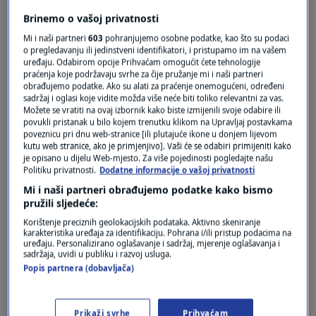
Pošalji
Brinemo o vašoj privatnosti
Mi i naši partneri
603
pohranjujemo osobne podatke, kao što su podaci
o pregledavanju ili jedinstveni identifikatori, i pristupamo im na vašem
uređaju. Odabirom opcije Prihvaćam omogućit ćete tehnologije
praćenja koje podržavaju svrhe za čije pružanje mi i naši partneri
obrađujemo podatke. Ako su alati za praćenje onemogućeni, određeni
sadržaj i oglasi koje vidite možda više neće biti toliko relevantni za vas.
Možete se vratiti na ovaj izbornik kako biste izmijenili svoje odabire ili
povukli pristanak u bilo kojem trenutku klikom na Upravljaj postavkama
poveznicu pri dnu web-stranice [ili plutajuće ikone u donjem lijevom
kutu web stranice, ako je primjenjivo]. Vaši će se odabiri primijeniti kako
Oglas
je opisano u dijelu Web-mjesto. Za više pojedinosti pogledajte našu
Politiku privatnosti.
Dodatne informacije o vašoj privatnosti
Mi i naši partneri obrađujemo podatke kako bismo
pružili sljedeće:
Korištenje preciznih geolokacijskih podataka. Aktivno skeniranje
karakteristika uređaja za identifikaciju. Pohrana i/ili pristup podacima na
uređaju. Personalizirano oglašavanje i sadržaj, mjerenje oglašavanja i
sadržaja, uvidi u publiku i razvoj usluga.
Popis partnera (dobavljača)
Prikaži svrhe
Prihvaćam