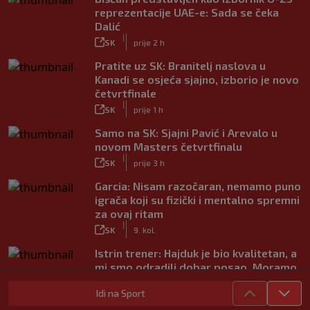
reprezentacije UAE-e: Sada se čeka
Dalić
|
SK
prije 2 h
Pratite uz SK: Branitelj naslova u
Kanadi se osjeća sjajno, izborio je novo
četvrtfinale
|
SK
prije 1 h
Samo na SK: Sjajni Pavić i Arevalo u
novom Masters četvrtfinalu
|
SK
prije 3 h
Garcia: Nisam razočaran, nemamo puno
igrača koji su fizički i mentalno spremni
za ovaj ritam
|
SK
9. kol.
Istrin trener: Hajduk je bio kvalitetan, a
mi smo odradili dobar posao. Moramo
popraviti koncentraciju
|
Idi na Sport
SK
9. kol.