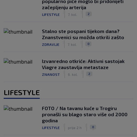
popularno piće moglo bi pridonijeti
začepljenju arterija
|
|
2
LIFESTYLE
7. kol.
Stalno ste pospani tijekom dana?
Znanstvenici su možda otkrili zašto
|
|
0
ZDRAVLJE
7. kol.
Izvanredno otkriće: Aktivni sastojak
Viagre zaustavlja metastaze
|
|
2
ZNANOST
6. kol.
LIFESTYLE
FOTO / Na tavanu kuće u Trogiru
pronašli su blago staro više od 2000
godina
|
|
0
LIFESTYLE
prije 2 h