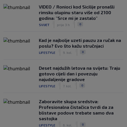
VIDEO / Ronioci kod Sicilije pronašli
rimsku olupinu staru više od 2100
godina: "Srce mi je zastalo"
|
|
0
SVIJET
prije 3 h
Kad je najbolje uzeti pauzu za ručak na
poslu? Evo što kažu stručnjaci
|
|
0
LIFESTYLE
9. kol.
Deset najdužih letova na svijetu: Traju
gotovo cijeli dan i povezuju
najudaljenije gradove
|
|
0
LIFESTYLE
7. kol.
Zaboravite skupa sredstva:
Profesionalna čistačica tvrdi da za
blistave podove trebate samo dva
sastojka
|
|
0
LIFESTYLE
6. kol.