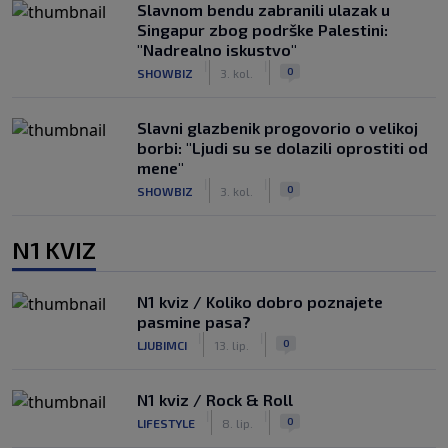
Slavnom bendu zabranili ulazak u
Singapur zbog podrške Palestini:
"Nadrealno iskustvo"
|
|
0
SHOWBIZ
3. kol.
Slavni glazbenik progovorio o velikoj
borbi: "Ljudi su se dolazili oprostiti od
mene"
|
|
0
SHOWBIZ
3. kol.
N1 KVIZ
N1 kviz / Koliko dobro poznajete
pasmine pasa?
|
|
0
LJUBIMCI
13. lip.
N1 kviz / Rock & Roll
|
|
0
LIFESTYLE
8. lip.