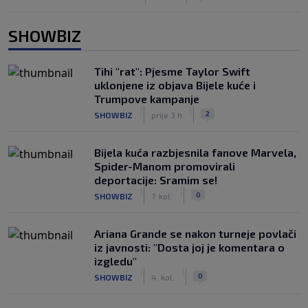
SHOWBIZ
Tihi "rat": Pjesme Taylor Swift
uklonjene iz objava Bijele kuće i
Trumpove kampanje
|
|
2
SHOWBIZ
prije 3 h
Bijela kuća razbjesnila fanove Marvela,
Spider-Manom promovirali
deportacije: Sramim se!
|
|
0
SHOWBIZ
7. kol.
Ariana Grande se nakon turneje povlači
iz javnosti: "Dosta joj je komentara o
izgledu"
|
|
0
SHOWBIZ
4. kol.