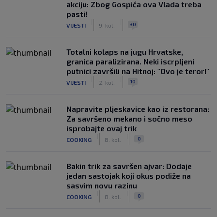
akciju: Zbog Gospića ova Vlada treba
pasti!
|
|
30
VIJESTI
9. kol.
Totalni kolaps na jugu Hrvatske,
granica paralizirana. Neki iscrpljeni
putnici završili na Hitnoj: "Ovo je teror!"
|
|
10
VIJESTI
2. kol.
Napravite pljeskavice kao iz restorana:
Za savršeno mekano i sočno meso
isprobajte ovaj trik
|
|
0
COOKING
8. kol.
Bakin trik za savršen ajvar: Dodaje
jedan sastojak koji okus podiže na
sasvim novu razinu
|
|
0
COOKING
8. kol.