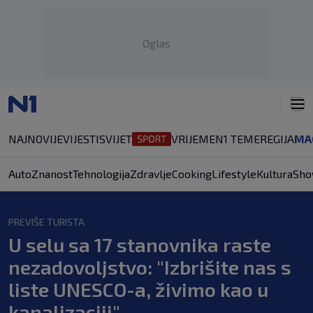
Oglas
NAJNOVIJE
VIJESTI
SVIJET
VRIJEME
N1 TEME
REGIJA
MA
Auto
Znanost
Tehnologija
Zdravlje
Cooking
Lifestyle
Kultura
Sho
PREVIŠE TURISTA
U selu sa 17 stanovnika raste
nezadovoljstvo: "Izbrišite nas s
liste UNESCO-a, živimo kao u
kanalizaciji"