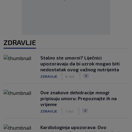
ZDRAVLJE
Stalno ste umorni? Liječnici
upozoravaju da bi uzrok mogao biti
nedostatak ovog važnog nutrijenta
|
|
0
ZDRAVLJE
8. kol.
Ove znakove dehidracije mnogi
pripisuju umoru: Prepoznajte ih na
vrijeme
|
|
0
ZDRAVLJE
7. kol.
Kardiologinja upozorava: Ovo