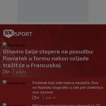
SPORT
Dinamo šalje stopera na posudbu:
Povratak u formu nakon ozljede
tražit će u Francuskoj
|
SK
prije 1 h
Podatak koji zabrinjava navijače: Ovo
se Hajduku dogodilo u čak pet utakmica
ove sezone
|
SK
prije 1 h
Bišćan predstavljen kao izbornik U-23