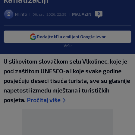
0
N1info
MAGAZIN
|
06. srp. 2026. 22:38
|
|
Dodajte N1 u omiljeni Google izvor
Više
U slikovitom slovačkom selu Vlkolinec, koje je
pod zaštitom UNESCO-a i koje svake godine
posjećuju deseci tisuća turista, sve su glasnije
napetosti između mještana i turističkih
posjeta.
Pročitaj više