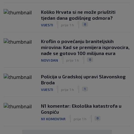
Koliko Hrvata si ne može priuštiti
tjedan dana godišnjeg odmora?
|
|
0
VIJESTI
prije 1 h
Kroflin o povećanju braniteljskih
mirovina: Kad se premijera isprovocira,
nađe se gotovo 100 milijuna eura
|
|
0
NOVI DAN
prije 1 h
Policija u Gradskoj upravi Slavonskog
Broda
|
|
1
VIJESTI
prije 1 h
N1 komentar: Ekološka katastrofa u
Gospiću
|
|
0
N1 KOMENTAR
prije 1 h