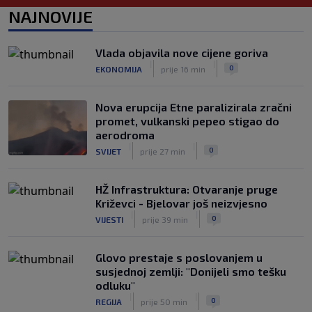
Juniori Dinama poraženi u finalu
NAJNOVIJE
juniorskog turnira Mladen Ramljak
|
SK
9. kol.
Vlada objavila nove cijene goriva
Sjajni Varaždin razbio Slaven u derbiju
|
|
0
EKONOMIJA
prije 16 min
sjevera
|
SK
9. kol.
Nova erupcija Etne paralizirala zračni
promet, vulkanski pepeo stigao do
aerodroma
|
|
0
SVIJET
prije 27 min
HŽ Infrastruktura: Otvaranje pruge
Križevci - Bjelovar još neizvjesno
|
|
0
VIJESTI
prije 39 min
Glovo prestaje s poslovanjem u
susjednoj zemlji: "Donijeli smo tešku
odluku"
|
|
0
REGIJA
prije 50 min