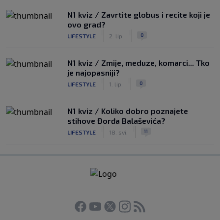
N1 kviz / Zavrtite globus i recite koji je
ovo grad?
|
|
0
LIFESTYLE
2. lip.
N1 kviz / Zmije, meduze, komarci... Tko
je najopasniji?
|
|
0
LIFESTYLE
1. lip.
N1 kviz / Koliko dobro poznajete
stihove Đorđa Balaševića?
|
|
11
LIFESTYLE
18. svi.