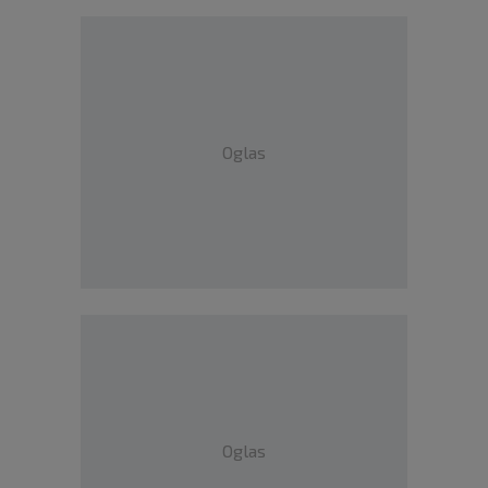
Oglas
Oglas