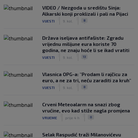
VIDEO / Nezgoda u središtu Sinja:
Alkarski konji proklizali i pali na Pijaci
|
|
8
VIJESTI
9. kol.
Država iseljava antifašiste: Zgradu
vrijednu milijune eura koriste 70
godina, ne znaju hoće li se ikad vratiti
|
|
13
VIJESTI
9. kol.
Vlasnica OPG-a: "Prodam li rajčicu za
euro, a ne za tri, neću zaraditi za kruh"
|
|
8
VIJESTI
9. kol.
Crveni Meteoalarm na snazi zbog
vrućine, evo kad stiže nagla promjena
|
|
0
VRIJEME
prije 4 h
Selak Raspudić traži Milanovićevu